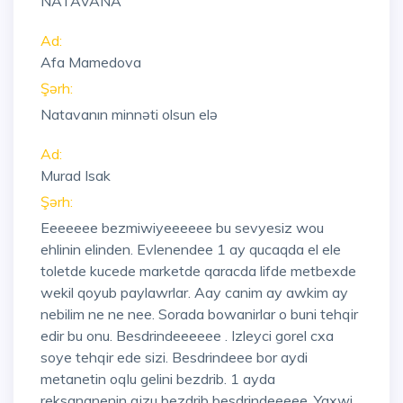
NATAVANA
Ad:
Afa Mamedova
Şərh:
Natavanın minnəti olsun elə
Ad:
Murad Isak
Şərh:
Eeeeeee bezmiwiyeeeeee bu sevyesiz wou
ehlinin elinden. Evlenendee 1 ay qucaqda el ele
toletde kucede marketde qaracda lifde metbexde
wekil qoyub paylawrlar. Aay canim ay awkim ay
nebilim ne ne nee. Sorada bowanirlar o buni tehqir
edir bu onu. Besdrindeeeeee . Izleyci gorel cxa
soye tehqir ede sizi. Besdrindeee bor aydi
metanetin oqlu gelini bezdrib. 1 ayda
reksananenin qizu bezdrib besdrindeeeee. Yaxwi