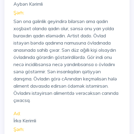
Aybən Kərimli
Şərh:
Sən ona gəlinlik geyindirə bilərsən ama qadın
xoşbəxt olanda qadın olur, sənsə onu yarı yolda
buraxdın qadın eləmədin. Artist dado. Övlad
istəyən bəndə qadınına namusuna övladınada
anasınada sahib çıxar. Sən düz ağıllı kişi olsaydın
övladınıda görərdin göstərirdilərdə. Gör indi onu
necə incidibsənsə necə yandırıbsansa o övladını
sənə göstərmir. Sən insanlıqdan qətiyyən
danışma. Övladın görə cAnından keçməlisən hələ
aliment davasıda edirsən ödəmək istəmirsən.
Övladını istəyirsən alimentdə verəcəksən canında
çıxacsq.
Ad:
İrka Kerimli
Şərh: