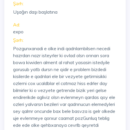
Şərh:
Uşağın daşı başlatına
Ad:
expo
Şərh:
Pozgunxanadi e olke indi qadnlarnbilsen necedi
hazrdan nazr isteyrler ki ovlad olsn onnan sora
bowa kiwiden alment al rahat yasasin istedyile
gorusub yatb dursn ne qidir e problem bizdedi
kisilerde e qadnlari ele bir vezyete getirmisikki
ozlerni cox ucaldblar el catmaz hiss edrler day
bilmirler ki o vezyete getrende bizik yeri gelse
endirerikde agliviz olsn evlenmeyn qardas qoy ele
ozleri yalvarsn bezileri var qadnnucun elemedyleri
sey qalmr oncunde bax bele basvza is gelr olkede
uje evlenmeye qorxur caamat pozGunluq teblig
ede ede olke qehbxanaya cevrlb qeyretdi