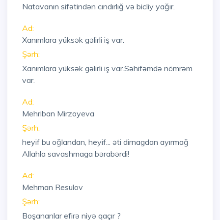
Natavanın sifətindən cındırlığ və bicliy yağır.
Ad:
Xanımlara yüksək gəlirli iş var.
Şərh:
Xanımlara yüksək gəlirli iş var.Səhifəmdə nömrəm
var.
Ad:
Mehriban Mirzoyeva
Şərh:
heyif bu oğlandan, heyif... əti dirnagdan ayırmağ
Allahla savashmaga bərabərdi!
Ad:
Mehman Resulov
Şərh:
Boşananlar efirə niyə qaçır ?