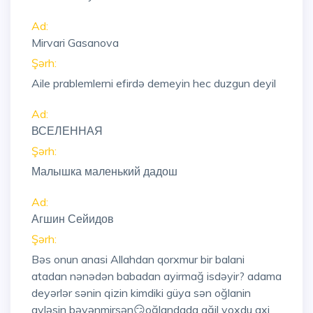
Ad:
Mirvari Gasanova
Şərh:
Aile prablemlerni efirdə demeyin hec duzgun deyil
Ad:
ВСЕЛЕННАЯ
Şərh:
Малышка маленький дадош
Ad:
Агшин Сейидов
Şərh:
Bəs onun anasi Allahdan qorxmur bir balani
atadan nənədən babadan ayirmağ isdəyir? adama
deyərlər sənin qizin kimdiki güya sən oğlanin
ayləsin bəyənmirsən😏oğlandada ağil yoxdu axi