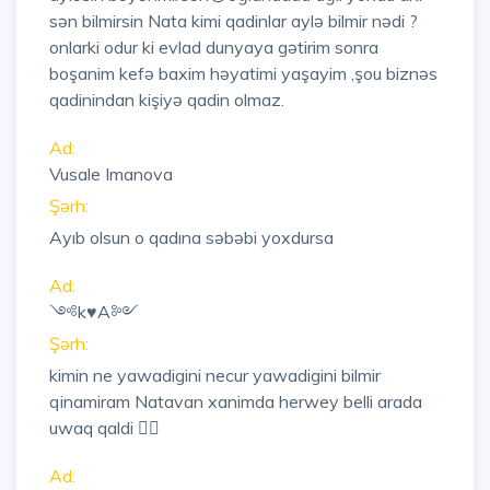
sən bilmirsin Nata kimi qadinlar aylə bilmir nədi ?
onlarki odur ki evlad dunyaya gətirim sonra
boşanim kefə baxim həyatimi yaşayim ,şou biznəs
qadinindan kişiyə qadin olmaz.
Ad:
Vusale Imanova
Şərh:
Ayıb olsun o qadına səbəbi yoxdursa
Ad:
༺k♥A༻
Şərh:
kimin ne yawadigini necur yawadigini bilmir
qinamiram Natavan xanimda herwey belli arada
uwaq qaldi 🙆‍♀️
Ad: