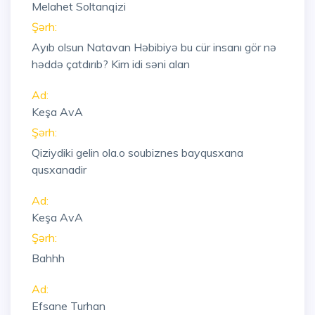
Melahet Soltanqizi
Şərh:
Ayıb olsun Natavan Həbibiyə bu cür insanı gör nə
həddə çatdırıb? Kim idi səni alan
Ad:
Keşa AvA
Şərh:
Qiziydiki gelin ola.o soubiznes bayqusxana
qusxanadir
Ad:
Keşa AvA
Şərh:
Bahhh
Ad:
Efsane Turhan