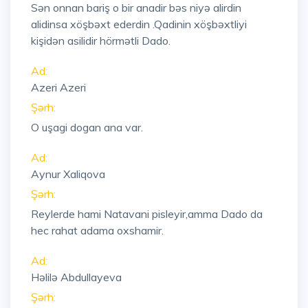
Sən onnan bariş o bir anadir bəs niyə alirdin
alidinsa xöşbəxt ederdin .Qadinin xöşbəxtliyi
kişidən asilidir hörmətli Dado.
Ad:
Azeri Azeri
Şərh:
O uşagi dogan ana var.
Ad:
Aynur Xaliqova
Şərh:
Reylerde hami Natavani pisleyir,amma Dado da
hec rahat adama oxshamir.
Ad:
Həlilə Abdullayeva
Şərh: