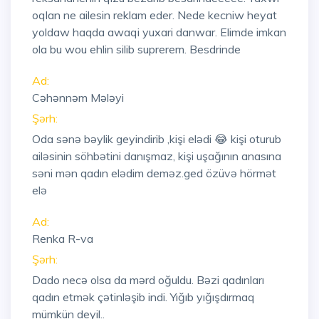
oqlan ne ailesin reklam eder. Nede kecniw heyat
yoldaw haqda awaqi yuxari danwar. Elimde imkan
ola bu wou ehlin silib suprerem. Besdrinde
Ad:
Cəhənnəm Mələyi
Şərh:
Oda sənə bəylik geyindirib ,kişi elədi 😂 kişi oturub
ailəsinin söhbətini danışmaz, kişi uşağının anasına
səni mən qadın elədim deməz.ged özüvə hörmət
elə
Ad:
Renka R-va
Şərh:
Dado necə olsa da mərd oğuldu. Bəzi qadınları
qadın etmək çətinləşib indi. Yığıb yığışdırmaq
mümkün deyil..