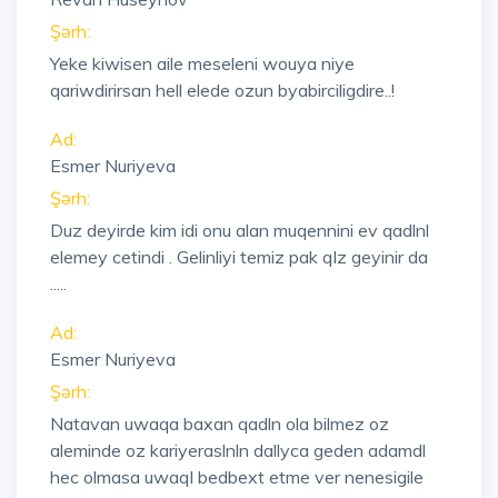
Şərh:
Yeke kiwisen aile meseleni wouya niye
qariwdirirsan hell elede ozun byabirciligdire..!
Ad:
Esmer Nuriyeva
Şərh:
Duz deyirde kim idi onu alan muqennini ev qadlnl
elemey cetindi . Gelinliyi temiz pak qlz geyinir da
.....
Ad:
Esmer Nuriyeva
Şərh:
Natavan uwaqa baxan qadln ola bilmez oz
aleminde oz kariyeraslnln dallyca geden adamdl
hec olmasa uwaql bedbext etme ver nenesigile