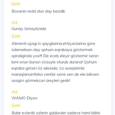
Şərh:
Bosanin redd olun day bezdik
Ad:
Gunay Ismayilzade
Şərh:
Alimenti uşagi in qaygilarina,ehtiyaclarina göre
ödemelisen day qohum eqrabaya göstermek
qarsiliginda yox!!! Ele eceb eleyir göstermir senin
kimi onun bunun sözuyle oturub durana! Qohum
eqraba getsin öz ailesiule, öz usaqlarinla
maraqlansın!tirka verirlür sene sen de ele bilirsen
usagivi görmekcun üreyleri gedir!
Ad:
WAMO Eliyev
Şərh:
Bular evlenib ozlerin gulduruler sadece hami bilirki