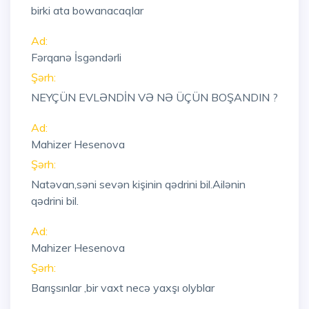
birki ata bowanacaqlar
Ad:
Fərqanə İsgəndərli
Şərh:
NEYÇÜN EVLƏNDİN VƏ NƏ ÜÇÜN BOŞANDIN ?
Ad:
Mahizer Hesenova
Şərh:
Natəvan,səni sevən kişinin qədrini bil.Ailənin
qədrini bil.
Ad:
Mahizer Hesenova
Şərh:
Barışsınlar ,bir vaxt necə yaxşı olyblar