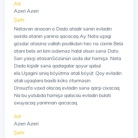
Ad:
Azeri Azeri
Şərh:
Natavan anasan o Dado atadir sənin evladin
axirda atanin yanina qacacaq Ay Nata uşagi
gösdər atasina vallah pisdikdən hec nə cixmir.Belə
atani belə əri kim isdəməz halal olsun sənə Dato.
Sən yaxşi atasanSözünün üsdə dur həmişə .Nata
Dado kişidir sənə qadagalar qoyur qəbul
elə.Uşagini siniq böyütmə atali böyüt .Qoy evladin
atali uşaqlara baxib köks öturməsin
Onsuzfa vaxd olacaq evladin sənə qarşi cixacaq
Na bu yutubda həmişə qalacaü evladin bulati
oxuyacaq yaninnan qacacaq.
Ad:
Azeri Azeri
Şərh: