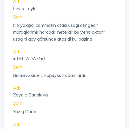
Ad:
Leyla Leyli
Şərh:
Nə yaxşidi cammatin atasi usagi atir gedir
maraqlanmir hardadir neterdir bu yenə axtarir
usagini qoy görsundə atasidi kul başina
Ad:
●TEK ADAM●》
Şərh:
Bularin 2side 1 kopuysuz adamlardi.
Ad:
Xeyale Badalova
Şərh:
Yaziq Dado
Ad: