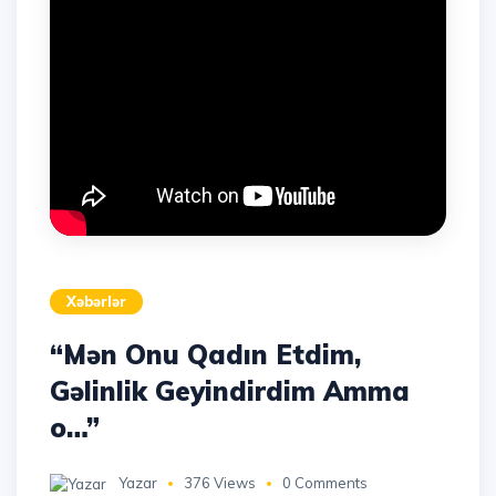
Xəbərlər
“Mən Onu Qadın Etdim,
Gəlinlik Geyindirdim Amma
o…”
Yazar
376 Views
0 Comments