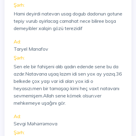
Şərh:
Hami deyirdi natevan usag dogub dadonun gotune
tepiy vurub ayirlacag camahat nece biliree boşa
demeyibler xalqin gözü terezidif
Ad:
Taryel Manafov
Şərh:
Sen ele bir fahişeni alıb qadın edende sene bu da
azdır.Natavana uşaq lazım idi sen yox ay yazıq.36
belkede çox yaşı var idi alan yox idi o
heyasızı.men bir tamaşaçı kimi heç vaxt natavanı
sevmemişem.Allah sene kömek olsun.ver
mehkemeye uşaĝını gör.
Ad:
Sevgi Məhərrəmova
Şərh: