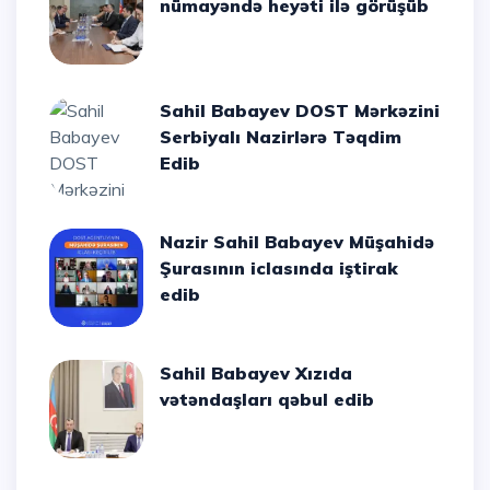
nümayəndə heyəti ilə görüşüb
Sahil Babayev DOST Mərkəzini
Serbiyalı Nazirlərə Təqdim
Edib
Nazir Sahil Babayev Müşahidə
Şurasının iclasında iştirak
edib
Sahil Babayev Xızıda
vətəndaşları qəbul edib