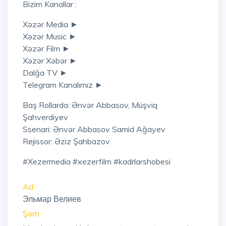
Bizim Kanallar :
Xəzər Media ►
Xəzər Music ►
Xəzər Film ►
Xəzər Xəbər ►
Dalğa TV ►
Telegram Kanalımız ►
Baş Rollarda: Ənvər Abbasov, Müşviq
Şahverdiyev
Ssenari: Ənvər Abbasov Samid Ağayev
Rejissor: Əziz Şahbazov
#xezermedia #xezerfilm #kadrlarshobesi
Ad:
Эльмар Велиев
Şərh: