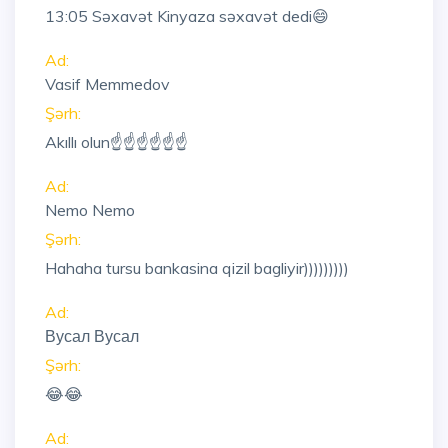
13:05
Səxavət Kinyaza səxavət dedi😄
Ad:
Vasif Memmedov
Şərh:
Akıllı olun☝☝☝☝☝☝
Ad:
Nemo Nemo
Şərh:
Hahaha tursu bankasina qizil bagliyir)))))))))
Ad:
Вусал Вусал
Şərh:
😂😂
Ad: