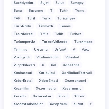
Suehtiyatlar
Sujet
Sulut
Sumqay
Suna
Suvarma
T
Tahir
Tama
TAP
Tarif
Tarix
Tarixeliyev
TarixNadir
Tehmezli
Tennis
Tesirdairesi
Tiflis
Tolik
Turbaz
Turkanperviz
TurkanVelizade
Turshmeze
Tvinninq
Ukrayna
UrfanV
V
Vaxt
Vaxtigeldi
VladimirPutin
Voleybol
Vuqarbileceri
X
Xal
XaneXane
Xanimresul
Xaribulbul
XariBulbulFestivali
XeberEretsi
XeberErtesi
Xezeraxsami
Xezerfilm
Xezermedia
Xezermusic
Xezertv
Xezerxeber
Xocal
Xocav
Xosbextsabahalar
Xosqedem
Xudaf
Y