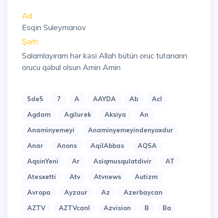
Ad:
Esqin Suleymanov
Şərh:
Salamlayıram hər kəsi Allah bütün oruc tutanarın
orucu qəbul olsun Amin Amin
5de5
7
A
AAYDA
Ab
Acl
Agdam
Agilurek
Aksiya
An
Anaminyemeyi
Anaminyemeyindenyoxdur
Anar
Anons
AqilAbbas
AQSA
AqsinYeni
Ar
Asiqmusqulatdivir
AT
Atesxetti
Atv
Atvnews
Autizm
Avropa
Ayzaur
Az
Azerbaycan
AZTV
AZTVcanl
Azvision
B
Ba