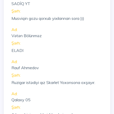
SADİQ YT
Şərh:
Musviqin gozu qorxub yixilannan sora )))
Ad:
Vətən Bölünməz
Şərh:
ELADI
Ad:
Rauf Ahmedov
Şərh:
Ruzigar istədiyi qız Skarlet Yoxonsona oxşayır.
Ad:
Qalaxy 05
Şərh: