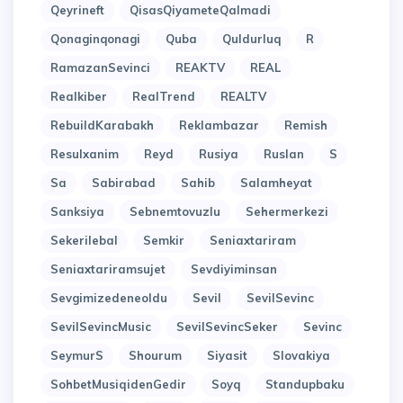
Qeyrineft
QisasQiyameteQalmadi
Qonaginqonagi
Quba
Quldurluq
R
RamazanSevinci
REAKTV
REAL
Realkiber
RealTrend
REALTV
RebuildKarabakh
Reklambazar
Remish
Resulxanim
Reyd
Rusiya
Ruslan
S
Sa
Sabirabad
Sahib
Salamheyat
Sanksiya
Sebnemtovuzlu
Sehermerkezi
Sekerilebal
Semkir
Seniaxtariram
Seniaxtariramsujet
Sevdiyiminsan
Sevgimizedeneoldu
Sevil
SevilSevinc
SevilSevincMusic
SevilSevincSeker
Sevinc
SeymurS
Shourum
Siyasit
Slovakiya
SohbetMusiqidenGedir
Soyq
Standupbaku