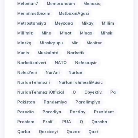
Meloman7
Memorandum
Menasiq
Menimmetbexim
MetbaxinAgasi
Metrostansiya
Meyxana
Mikay
Millim
Millimiz
Mina
Minat
Minax
Minsk
Minskg
Minskqrupu
Mir
Monitor
Munis
Muskulatd
Narkotik
Narkotikalveri
NATO
Nefesaqsin
NefesYeni
NurAni
Nurlan
NurlanTehmezli
NurlanTehmezliMusic
NurlanTehmezliOfficial
O
Obyektiv
Pa
Pakistan
Pandemiya
Paralimpiya
Parodia
Parodiya
Partlay
Prezident
Problem
Profil
PUA
Q
Qaraba
Qarba
Qarciceyi
Qazax
Qazi