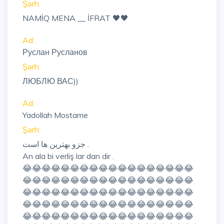
Şərh:
NAMİQ MENA __ İFRAT 🖤🖤
Ad:
Руслан Русланов
Şərh:
ЛЮБЛЮ ВАС))
Ad:
Yadollah Mostame
Şərh:
جزو بهترین ها است .
An ala bi verliş lar dan dir .
😂😂😂😂😂😂😂😂😂😂😂😂😂😂😂😂😂😂
😂😂😂😂😂😂😂😂😂😂😂😂😂😂😂😂😂😂
😂😂😂😂😂😂😂😂😂😂😂😂😂😂😂😂😂😂
😂😂😂😂😂😂😂😂😂😂😂😂😂😂😂😂😂😂
😂😂😂😂😂😂😂😂😂😂😂😂😂😂😂😂😂😂