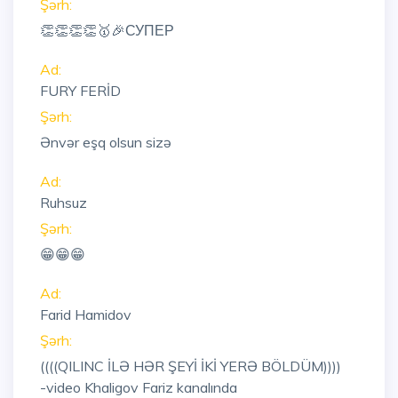
Şərh:
👏👏👏👏🥇🎉СУПЕР
Ad:
FURY FERİD
Şərh:
Ənvər eşq olsun sizə
Ad:
Ruhsuz
Şərh:
😁😁😁
Ad:
Farid Hamidov
Şərh:
((((QILINC İLƏ HƏR ŞEYİ İKİ YERƏ BÖLDÜM))))
-video Khaligov Fariz kanalında