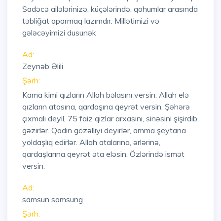
Sadəcə ailələrinizə, küçələrində, qohumlar arasında
təbliğat aparmaq lazımdır. Millətimizi və
gələcəyimizi dusunək
Ad:
Zeynəb Əlili
Şərh:
Kama kimi qızların Allah bəlasını versin. Allah elə
qızların atasına, qardaşına qeyrət versin. Şəhərə
çıxmalı deyil, 75 faiz qızlar arxasını, sinəsini şişirdib
gəzirlər. Qadın gözəlliyi deyirlər, amma şeytana
yoldaşlıq edirlər. Allah atalarına, ərlərinə,
qardaşlarına qeyrət əta eləsin. Özlərində ismət
versin.
Ad:
samsun samsung
Şərh: