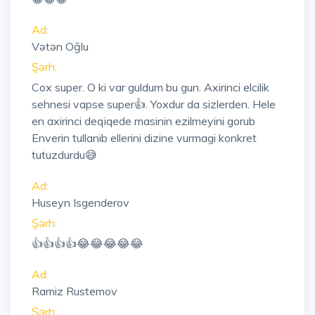
Ad:
Vətən Oğlu
Şərh:
Cox super. O ki var guldum bu gun. Axirinci elcilik
sehnesi vapse super👍. Yoxdur da sizlerden. Hele
en axirinci deqiqede masinin ezilmeyini gorub
Enverin tullanib ellerini dizine vurmagi konkret
tutuzdurdu😅
Ad:
Huseyn Isgenderov
Şərh:
👍👍👍👍😂😂😂😂😂
Ad:
Ramiz Rustemov
Şərh: