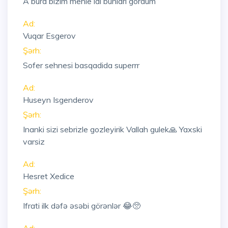
A bura bizim mehle idi bunlari gordum
Ad:
Vuqar Esgerov
Şərh:
Sofer sehnesi basqadida superrr
Ad:
Huseyn Isgenderov
Şərh:
Inanki sizi sebrizle gozleyirik Vallah gulek🙏 Yaxski
varsiz
Ad:
Hesret Xedice
Şərh:
Ifrati ilk dəfə əsəbi görənlər 😂🥺