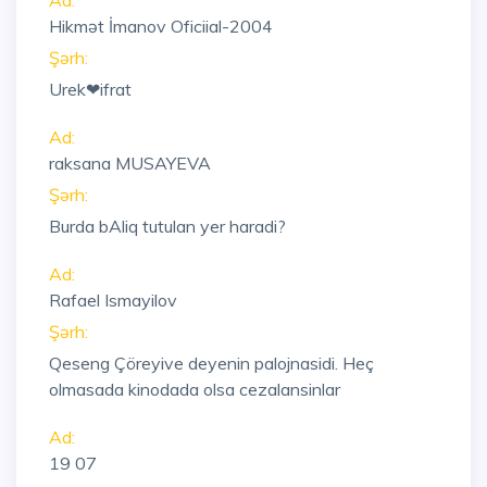
Ad:
Hikmət İmanov Oficiial-2004
Şərh:
Urek❤ifrat
Ad:
raksana MUSAYEVA
Şərh:
Burda bAliq tutulan yer haradi?
Ad:
Rafael Ismayilov
Şərh:
Qeseng Çöreyive deyenin palojnasidi. Heç
olmasada kinodada olsa cezalansinlar
Ad:
19 07