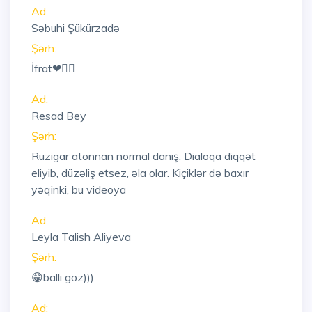
Ad:
Səbuhi Şükürzadə
Şərh:
İfrat❤👍🏻
Ad:
Resad Bey
Şərh:
Ruzigar atonnan normal danış. Dialoqa diqqət
eliyib, düzəliş etsez, əla olar. Kiçiklər də baxır
yəqinki, bu videoya
Ad:
Leyla Talish Aliyeva
Şərh:
😁ballı goz)))
Ad: