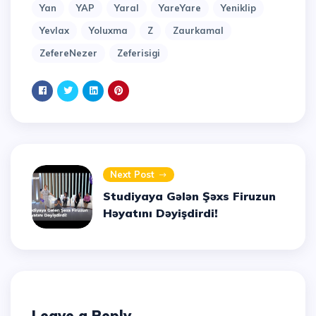
Yan
YAP
Yaral
YareYare
Yeniklip
Yevlax
Yoluxma
Z
Zaurkamal
ZefereNezer
Zeferisigi
Next Post
Studiyaya Gələn Şəxs Firuzun
Həyatını Dəyişdirdi!
Leave a Reply