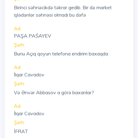
Birinci səhnəcikdə təkrar gedib. Bir də market
işlədənlər səhnəsi olmadı bu dəfə
Ad:
PAŞA PAŚAYEV
Şərh:
Bunu Açıq qoyun telefona endirim baxaqda
Ad:
İlqar Cavadov
Şərh:
Və Ənvər Abbasov a görə baxanlar?
Ad:
İlqar Cavadov
Şərh:
İFRAT