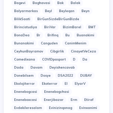
Bagevi
Baghavasi
Bak
Balak
Balyarmarkas
Beyl
Beyleqan
Beyn
BilikSaati
BirGunSizdeBirGunBizde
Birincistudiya
BiriVar
BizimBarel
BMT
BonaDea
Br
Brifinq
Bu
Buanakimi
Bunanakimi
Canguden
CanimMenim
CeyhunBayramov
Cibgirlik
CinayetVeCeza
Comedixana
COVIDpasport
D
Da
Dada
Davam
Deyishencavab
Donebilsem
Dosye
DSA2022
DUBAY
Ekolojiterror
Ekoterror
El
ElyarV
Enenebogcasi
Enenebogchasi
Eneneboxcasi
Enerjibazar
Erm
Etiraf
Evdekileresalam
Evinizinqonag
Evinxanimi