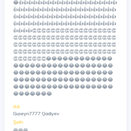
😂👍👍👍👍👍👍👍👍👍👍👍👍👍👍👍👍👍👍👍👍👍
👍👍👍👍👍👍👍👍👍👍👍👍👍👍👍👍👍👍👍👍👍👍
👍👍👍👍👍👍👍👍👍👍👍👍👍👍👍👍👍👍👍👍👍👍
👍👍👍👍👍👍👍👍👍👍👍👍👍👍👍👍👍👍👍👍👍👍
👍👍👍👍👏👏👏👏👏👏👏👏👏👏👏👏👏👏👏👏👏👏
👏👏👏👏👏👏👏👏👏👏👏👏👏👏👏👏👏👏👏👏👏👏
👏👏👏👏👏👏👏👏👏👏👏👏👏👏👏👏👏👏👏👏👏👏
👏👏👏👏👏👏👏👏👏👏👏👏👏👏👏👏👏👏👏👏👏👏
👏👏👏👏👏👏👏😂😂😂😂😂😂😂😂😂😂😂😂
😂😂😂😂😂😂😂😂😂😂😂😂😂😂😂😂😂😂
😂😂😂😂😂😂😂😂😂😂😂😂😂😂😂😂😂😂
😂😂😂😂😂😂😂😂😂😂😂😂😂😂😂😂😂😂
😂😂😂😂😂😂😂😂😂😂😂😂😂😂😂😂😂😂
😂😂😂😂😂😂😂
Ad:
Guseyn7777 Qadiyev
Şərh:
😁😁😁