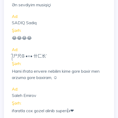
Ən sevdiyim musiqiçi
Ad:
SADIQ Sadiq
Şərh:
😂😂😂😂
Ad:
᭄尸尺Ꮆ •×• 卄匚长`
Şərh:
Hami ifrata envere nebilim kime gore baxir men
arzuma gore baxiram, ☺️
Ad:
Saleh Emirov
Şərh:
ifaratla cox gozel alinib super👍❤