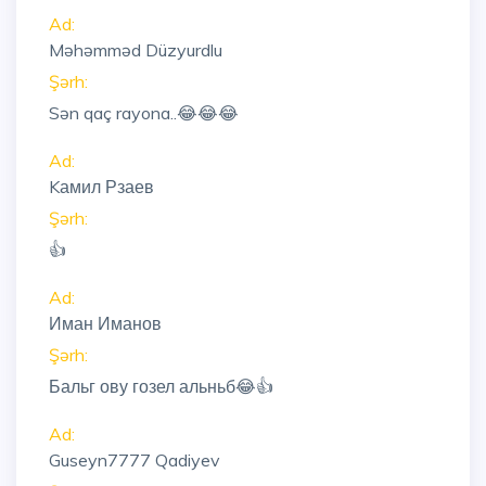
Ad:
Məhəmməd Düzyurdlu
Şərh:
Sən qaç rayona..😂😂😂
Ad:
Kамил Рзаев
Şərh:
👍
Ad:
Иман Иманов
Şərh:
Бальг ову гозел альньб😂👍
Ad:
Guseyn7777 Qadiyev