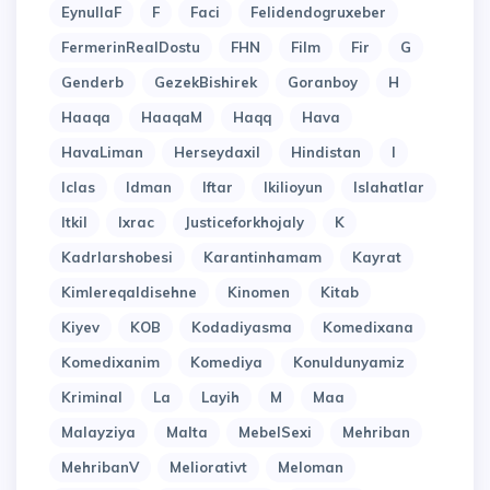
EynullaF
F
Faci
Felidendogruxeber
FermerinRealDostu
FHN
Film
Fir
G
Genderb
GezekBishirek
Goranboy
H
Haaqa
HaaqaM
Haqq
Hava
HavaLiman
Herseydaxil
Hindistan
I
Iclas
Idman
Iftar
Ikilioyun
Islahatlar
Itkil
Ixrac
Justiceforkhojaly
K
Kadrlarshobesi
Karantinhamam
Kayrat
Kimlereqaldisehne
Kinomen
Kitab
Kiyev
KOB
Kodadiyasma
Komedixana
Komedixanim
Komediya
Konuldunyamiz
Kriminal
La
Layih
M
Maa
Malayziya
Malta
MebelSexi
Mehriban
MehribanV
Meliorativt
Meloman