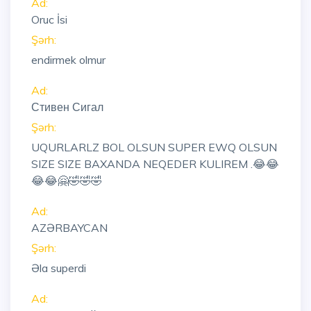
Ad:
Oruc İsi
Şərh:
endirmek olmur
Ad:
Стивен Сигал
Şərh:
UQURLARLZ BOL OLSUN SUPER EWQ OLSUN
SIZE SIZE BAXANDA NEQEDER KULIREM .😂😂
😂😂🤗🤣🤣🤣
Ad:
AZƏRBAYCAN
Şərh:
Əla superdi
Ad: