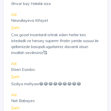
Ənvər bəy Halaldı sizə
Ad:
Nesrullayeva Kifayet
Şərh:
Cox gozel insanlardi istirak eden herbir kes
istedadli ve hersey superrrr Ifratin yeride xususi ile
qelbimizde basqadi ugurlariniz davamli olsun
insallah sevilirsiniz🥰
Ad:
Elsen Esedov
Şərh:
Siciliya mafiyası😂😂😂😂😂😂😂😂😂
Ad:
Nat Babayev
Şərh: