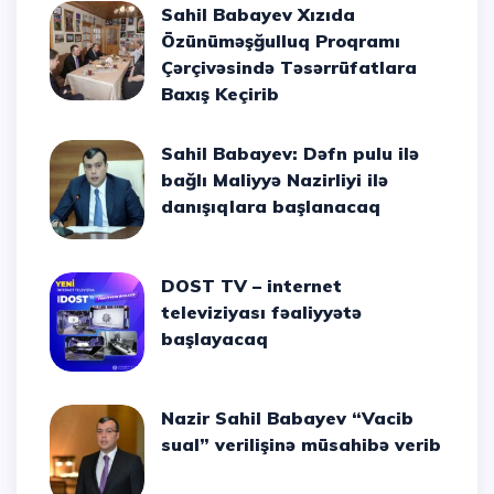
Sahil Babayev Xızıda
Özünüməşğulluq Proqramı
Çərçivəsində Təsərrüfatlara
Baxış Keçirib
Sahil Babayev: Dəfn pulu ilə
bağlı Maliyyə Nazirliyi ilə
danışıqlara başlanacaq
DOST TV – internet
televiziyası fəaliyyətə
başlayacaq
Nazir Sahil Babayev “Vacib
sual” verilişinə müsahibə verib