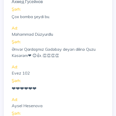
Ахмед Гусейнов
Şərh:
Çox bomba şeydi bu.
Ad:
Məhəmməd Düzyurdlu
Şərh:
Ənvər Qardaşmız Gədəbəy deyən dilinə Quzu
Kəsərəm❤ 😊👍..👏👏👏👏
Ad:
Evez 102
Şərh:
❤️❤️❤️❤️❤️❤️
Ad:
Aysel Hesenova
Şərh: