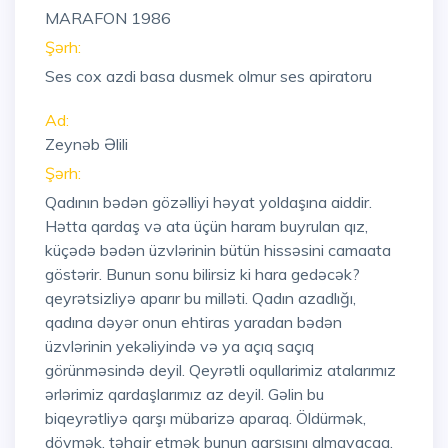
MARAFON 1986
Şərh:
Ses cox azdi basa dusmek olmur ses apiratoru
Ad:
Zeynəb Əlili
Şərh:
Qadının bədən gözəlliyi həyat yoldaşına aiddir.
Hətta qardaş və ata üçün haram buyrulan qız,
küçədə bədən üzvlərinin bütün hissəsini camaata
göstərir. Bunun sonu bilirsiz ki hara gedəcək?
qeyrətsizliyə aparır bu milləti. Qadın azadlığı,
qadına dəyər onun ehtiras yaradan bədən
üzvlərinin yekəliyində və ya açıq saçıq
görünməsində deyil. Qeyrətli oqullarimiz atalarımız
ərlərimiz qardaşlarımız az deyil. Gəlin bu
biqeyrətliyə qarşı mübarizə aparaq. Öldürmək,
döymək, təhqir etmək bunun qarşısını almayacaq.