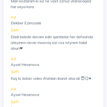
Man kozlaram ki siz ne vaxt oznuz utanacaqslz
har seya kora
Ad:
Elekber Ezimzade
Şərh:
Eladi belede davam edin qardaslar her dəfəsində
izleyirem never muwviq sizi cox istyrem halal
olsun❤
Ad:
Aysel Hesenova
Şərh:
Kaş ki, bütün video ifratdan ibarət olsa idi 😇😏♥️
Ad:
Aysel Hesenova
Şərh: