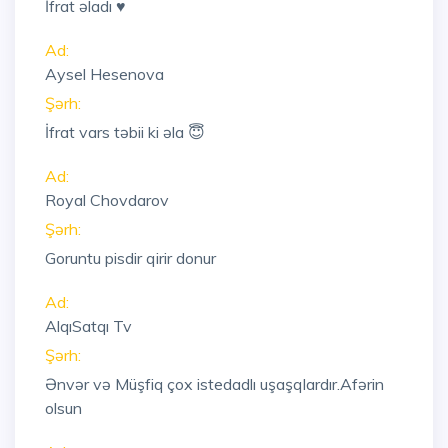
İfrat əladı ♥️
Ad:
Aysel Hesenova
Şərh:
İfrat vars təbii ki əla 😇
Ad:
Royal Chovdarov
Şərh:
Goruntu pisdir qirir donur
Ad:
AlqıSatqı Tv
Şərh:
Ənvər və Müşfiq çox istedadlı uşaşqlardır.Afərin
olsun