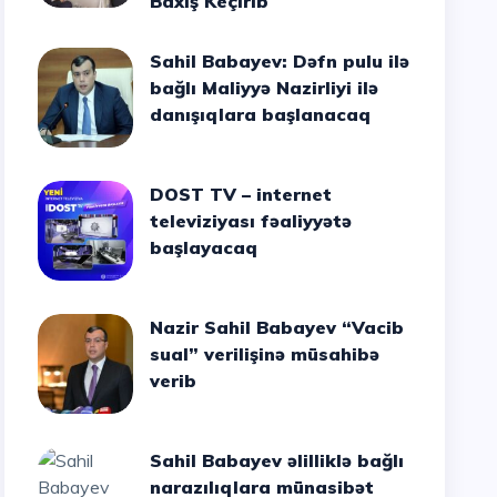
Baxış Keçirib
Sahil Babayev: Dəfn pulu ilə
bağlı Maliyyə Nazirliyi ilə
danışıqlara başlanacaq
DOST TV – internet
televiziyası fəaliyyətə
başlayacaq
Nazir Sahil Babayev “Vacib
sual” verilişinə müsahibə
verib
Sahil Babayev əlilliklə bağlı
narazılıqlara münasibət