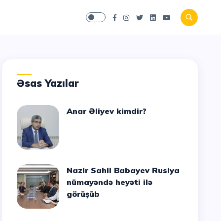
Əsas Yazılar
Anar Əliyev kimdir?
Nazir Sahil Babayev Rusiya
nümayəndə heyəti ilə
görüşüb