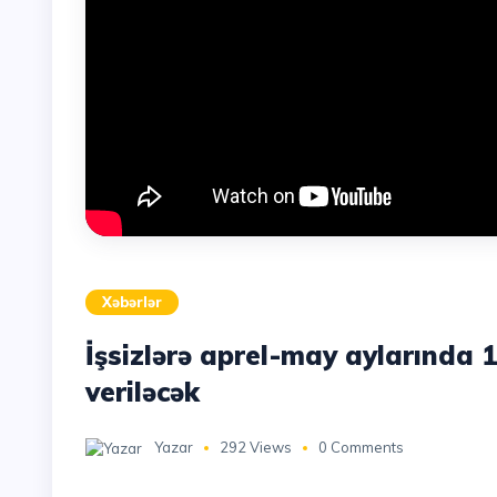
Xəbərlər
İşsizlərə aprel-may aylarında
veriləcək
Yazar
292 Views
0 Comments