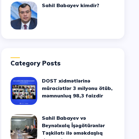
Sahil Babayev kimdir?
Category Posts
DOST xidmətlərinə
müraciətlər 3 milyonu ötüb,
məmnunluq 98,3 faizdir
Sahil Babayev və
Beynəlxalq İşəgötürənlər
Təşkilatı ilə əməkdaşlıq