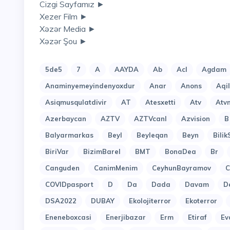
Cizgi Sayfamız ►
Xezer Film ►
Xəzər Media ►
Xəzər Şou ►
5de5
7
A
AAYDA
Ab
Acl
Agdam
Anaminyemeyindenyoxdur
Anar
Anons
Aqi
Asiqmusqulatdivir
AT
Atesxetti
Atv
Atv
Azerbaycan
AZTV
AZTVcanl
Azvision
B
Balyarmarkas
Beyl
Beyleqan
Beyn
Bilik
BiriVar
BizimBarel
BMT
BonaDea
Br
Canguden
CanimMenim
CeyhunBayramov
C
COVIDpasport
D
Da
Dada
Davam
D
DSA2022
DUBAY
Ekolojiterror
Ekoterror
Eneneboxcasi
Enerjibazar
Erm
Etiraf
Ev