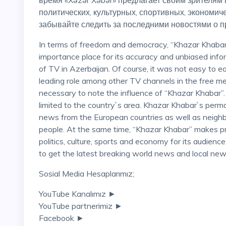
время «Xəzər Xəbər» предлагает своим зрителям
политических, культурных, спортивных, экономич
забывайте следить за последними новостями о пр
In terms of freedom and democracy, “Khazar Khab
importance place for its accuracy and unbiased info
of TV in Azerbaijan. Of course, it was not easy to e
leading role among other TV channels in the free med
necessary to note the influence of “Khazar Khabar”. I
limited to the country`s area. Khazar Khabar`s per
news from the European countries as well as neighbo
people. At the same time, “Khazar Khabar” makes 
politics, culture, sports and economy for its audience.
to get the latest breaking world news and local ne
Sosial Media Hesaplarımız;
YouTube Kanalımız ►
YouTube partnerimiz ►
Facebook ►