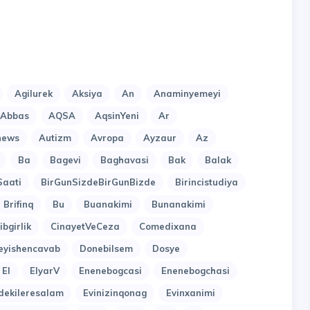
Agilurek
Aksiya
An
Anaminyemeyi
lAbbas
AQSA
AqsinYeni
Ar
news
Autizm
Avropa
Ayzaur
Az
Ba
Bagevi
Baghavasi
Bak
Balak
Saati
BirGunSizdeBirGunBizde
Birincistudiya
Brifinq
Bu
Buanakimi
Bunanakimi
ibgirlik
CinayetVeCeza
Comedixana
eyishencavab
Donebilsem
Dosye
El
ElyarV
Enenebogcasi
Enenebogchasi
dekileresalam
Evinizinqonag
Evinxanimi