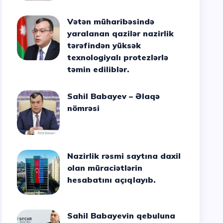
Vətən müharibəsində
yaralanan qazilər nazirlik
tərəfindən yüksək
texnologiyalı protezlərlə
təmin ediliblər.
Sahil Babayev – Əlaqə
nömrəsi
Nazirlik rəsmi saytına daxil
olan müraciətlərin
hesabatını açıqlayıb.
Sahil Babayevin qebuluna