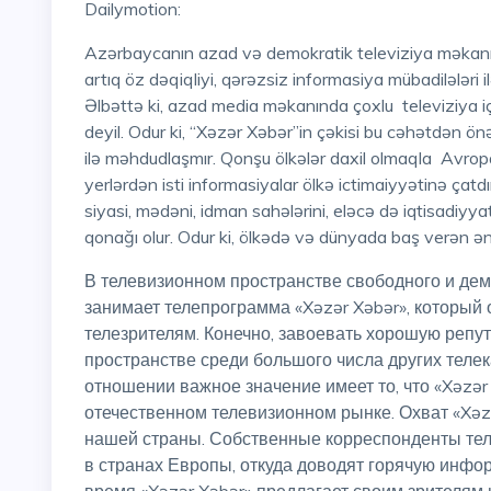
Dailymotion:
Azərbaycanın azad və demokratik televiziya məkanında xüsusi yerlərdən birini tutan “Xəzər Xəbər” verilişi
artıq öz dəqiqliyi, qərəzsiz informasiya mübadilələri i
Əlbəttə ki, azad media məkanında çoxlu televiziya 
deyil. Odur ki, “Xəzər Xəbər”in çəkisi bu cəhətdən önə
ilə məhdudlaşmır. Qonşu ölkələr daxil olmaqla Avropa 
yerlərdən isti informasiyalar ölkə ictimaiyyətinə çatd
siyasi, mədəni, idman sahələrini, eləcə də iqtisadiyya
qonağı olur. Odur ki, ölkədə və dünyada baş verən ən
В телевизионном пространстве свободного и демократичного Азербайджана одно из ведущих мест
занимает телепрограмма «Xəzər Xəbər», который
телезрителям. Конечно, завоевать хорошую реп
пространстве среди большого числа других теле
отношении важное значение имеет то, что «Xəzər
отечественном телевизионном рынке. Охват «Xəz
нашей страны. Собственные корреспонденты тел
в странах Европы, откуда доводят горячую инфо