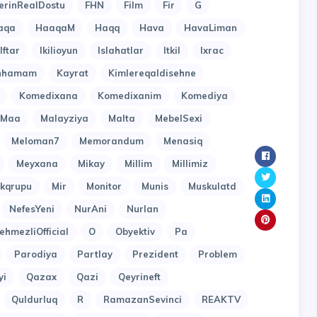
erinRealDostu
FHN
Film
Fir
G
aqa
HaaqaM
Haqq
Hava
HavaLiman
Iftar
Ikilioyun
Islahatlar
Itkil
Ixrac
inhamam
Kayrat
Kimlereqaldisehne
Komedixana
Komedixanim
Komediya
Maa
Malayziya
Malta
MebelSexi
Meloman7
Memorandum
Menasiq
Meyxana
Mikay
Millim
Millimiz
kqrupu
Mir
Monitor
Munis
Muskulatd
NefesYeni
NurAni
Nurlan
ehmezliOfficial
O
Obyektiv
Pa
Parodiya
Partlay
Prezident
Problem
yi
Qazax
Qazi
Qeyrineft
Quldurluq
R
RamazanSevinci
REAKTV