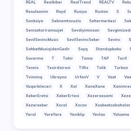
REAL
Realkiber
RealTrend
REALTV
Reb
Resulxanim
Reyd
Rusiya
Ruslan
S
S
Sanksiya
Sebnemtovuzlu
Sehermerkezi
Sek
Seniaxtariramsujet
Sevdiyiminsan
Sevgimized
SevilSevincMusic
SevilSevincSeker
Sevinc
SohbetMusiqidenGedir
Soyq
Standupbaku
Suvarma
T
Tahir
Tama
TAP
Tarif
Tennis
Tesirdairesi
Tiflis
Tolik
Turbaz
Tvinninq
Ukrayna
UrfanV
V
Vaxt
Vax
Vuqarbileceri
X
Xal
XaneXane
Xanimres
XeberEretsi
XeberErtesi
Xezeraxsami
Xeze
Xezerxeber
Xocal
Xocav
Xosbextsabahalar
Yaral
YareYare
Yeniklip
Yevlax
Yoluxma