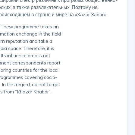
 широкий спектр различных программ: общественно-
еских, а также развлекательных. Поэтому не
оисходящем в стране и мире на «Xəzər Xəbər».
ar” new programme takes an
rmation exchange in the field
arn reputation and take a
ia space. Therefore, it is
ts influence area is not
manent correspondents report
ring countries for the local
programmes covering socio-
 In this regard, do not forget
ws from “Khazar Khabar”.