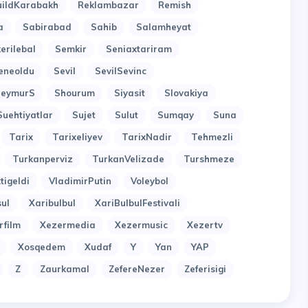
uildKarabakh
Reklambazar
Remish
a
Sabirabad
Sahib
Salamheyat
erilebal
Semkir
Seniaxtariram
eneoldu
Sevil
SevilSevinc
SeymurS
Shourum
Siyasit
Slovakiya
Suehtiyatlar
Sujet
Sulut
Sumqay
Suna
Tarix
Tarixeliyev
TarixNadir
Tehmezli
Turkanperviz
TurkanVelizade
Turshmeze
tigeldi
VladimirPutin
Voleybol
ul
Xaribulbul
XariBulbulFestivali
rfilm
Xezermedia
Xezermusic
Xezertv
Xosqedem
Xudaf
Y
Yan
YAP
Z
Zaurkamal
ZefereNezer
Zeferisigi