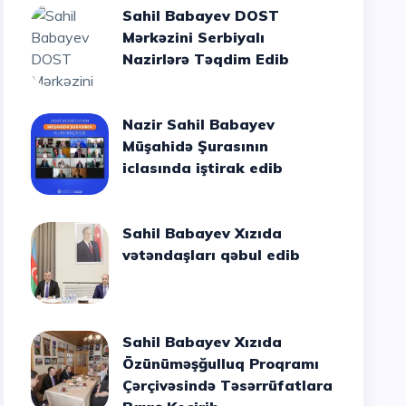
Sahil Babayev DOST
Mərkəzini Serbiyalı
Nazirlərə Təqdim Edib
Nazir Sahil Babayev
Müşahidə Şurasının
iclasında iştirak edib
Sahil Babayev Xızıda
vətəndaşları qəbul edib
Sahil Babayev Xızıda
Özünüməşğulluq Proqramı
Çərçivəsində Təsərrüfatlara