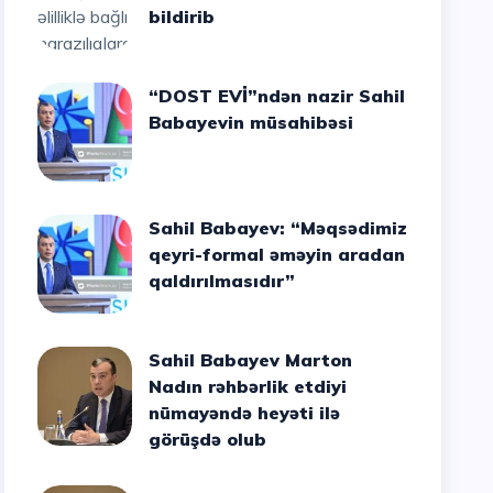
bildirib
“DOST EVİ”ndən nazir Sahil
Babayevin müsahibəsi
Sahil Babayev: “Məqsədimiz
qeyri-formal əməyin aradan
qaldırılmasıdır”
Sahil Babayev Marton
Nadın rəhbərlik etdiyi
nümayəndə heyəti ilə
görüşdə olub