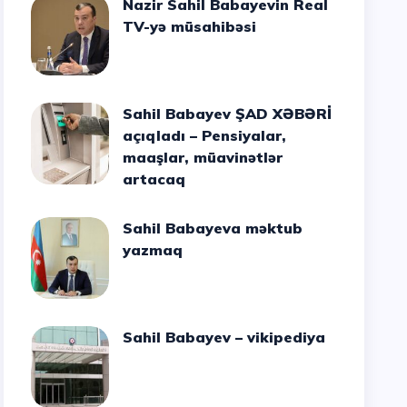
Nazir Sahil Babayevin Real
TV-yə müsahibəsi
Sahil Babayev ŞAD XƏBƏRİ
açıqladı – Pensiyalar,
maaşlar, müavinətlər
artacaq
Sahil Babayeva məktub
yazmaq
Sahil Babayev – vikipediya