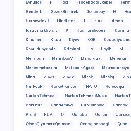
EynullaF
F
Faci
Felidendogruxeber
Ferm
Genderb
GezekBishirek
Goranboy
H
Ha
Herseydaxil
Hindistan
I
Iclas
Idman
Justiceforkhojaly
K
Kadrlarshobesi
Karant
Kinomen
Kitab
Kiyev
KOB
Kodadiyasma
Konuldunyamiz
Kriminal
La
Layih
M
Mehriban
MehribanV
Meliorativt
Meloman
Menimmetbexim
MetbaxinAgasi
Metrostansiya
Mina
Minat
Minax
Minsk
Minskg
Mins
Narkotik
Narkotikalveri
NATO
Nefesaqsin
NurlanTehmezli
NurlanTehmezliMusic
NurlanT
Pakistan
Pandemiya
Paralimpiya
Parodia
Profil
PUA
Q
Qaraba
Qarba
Qarcice
QisasQiyameteQalmadi
Qonaginqonagi
Quba