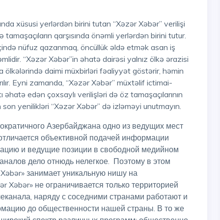
lə tamaşaçıların qarşısında önəmli yerlərdən birini tutur.
içində nüfuz qazanmaq, öncüllük əldə etmək asan iş
mlidir. “Xəzər Xəbər”in əhatə dairəsi yalnız ölkə ərazisi
ölkələrində daimi müxbirləri fəaliyyət göstərir, həmin
ırılır. Eyni zamanda, “Xəzər Xəbər” müxtəlif ictimai-
tı əhatə edən çoxsaylı verilişləri də öz tamaşaçılarının
 son yenilikləri “Xəzər Xəbər” də izləməyi unutmayın.
 отличается объективной подачей информации
утацию и ведущие позиции в свободной медийном
каналов дело отнюдь нелегкое. Поэтому в этом
 Xəbər» занимает уникальную нишу на
ər Xəbər» не ограничивается только территорией
еканала, наряду с соседними странами работают и
рмацию до общественности нашей страны. В то же