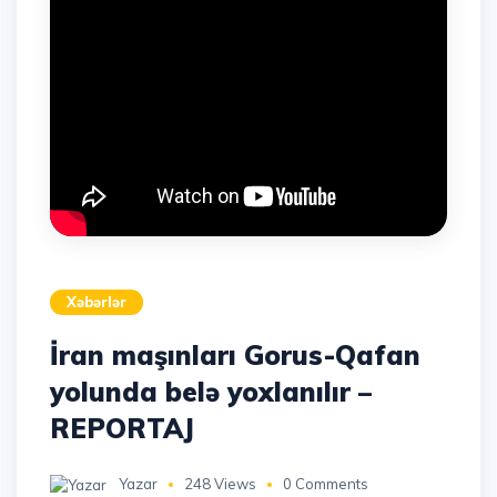
Xəbərlər
İran maşınları Gorus-Qafan
yolunda belə yoxlanılır –
REPORTAJ
Yazar
248 Views
0 Comments