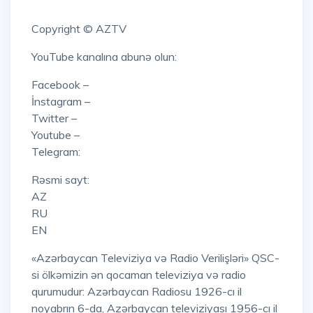
Copyright © AZTV
YouTube kanalına abunə olun:
Facebook –
İnstagram –
Twitter –
Youtube –
Telegram:
Rəsmi sayt:
AZ
RU
EN
«Azərbaycan Televiziya və Radio Verilişləri» QSC-
si ölkəmizin ən qocaman televiziya və radio
qurumudur: Azərbaycan Radiosu 1926-cı il
noyabrın 6-da, Azərbaycan televiziyası 1956-cı il