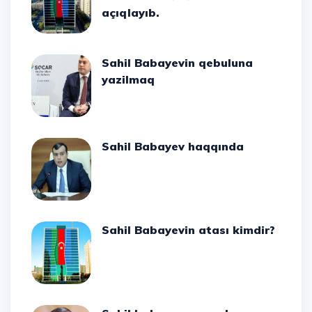
açıqlayıb.
Sahil Babayevin qebuluna
yazilmaq
Sahil Babayev haqqında
Sahil Babayevin atası kimdir?