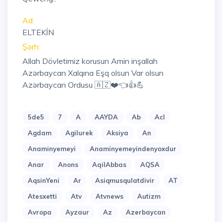
Ad:
ELTEKİN
Şərh:
Allah Dövletimiz korusun Amin inşallah
Azərbaycan Xalqına Eşq olsun Var olsun
Azərbaycan Ordusu 🇦🇿❤️👈👍💪
5de5
7
A
AAYDA
Ab
Acl
Agdam
Agilurek
Aksiya
An
Anaminyemeyi
Anaminyemeyindenyoxdur
Anar
Anons
AqilAbbas
AQSA
AqsinYeni
Ar
Asiqmusqulatdivir
AT
Atesxetti
Atv
Atvnews
Autizm
Avropa
Ayzaur
Az
Azerbaycan