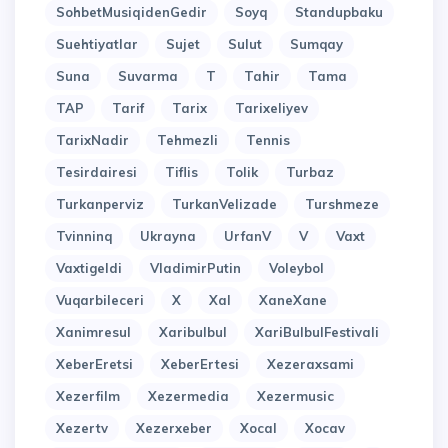
SohbetMusiqidenGedir
Soyq
Standupbaku
Suehtiyatlar
Sujet
Sulut
Sumqay
Suna
Suvarma
T
Tahir
Tama
TAP
Tarif
Tarix
Tarixeliyev
TarixNadir
Tehmezli
Tennis
Tesirdairesi
Tiflis
Tolik
Turbaz
Turkanperviz
TurkanVelizade
Turshmeze
Tvinninq
Ukrayna
UrfanV
V
Vaxt
Vaxtigeldi
VladimirPutin
Voleybol
Vuqarbileceri
X
Xal
XaneXane
Xanimresul
Xaribulbul
XariBulbulFestivali
XeberEretsi
XeberErtesi
Xezeraxsami
Xezerfilm
Xezermedia
Xezermusic
Xezertv
Xezerxeber
Xocal
Xocav