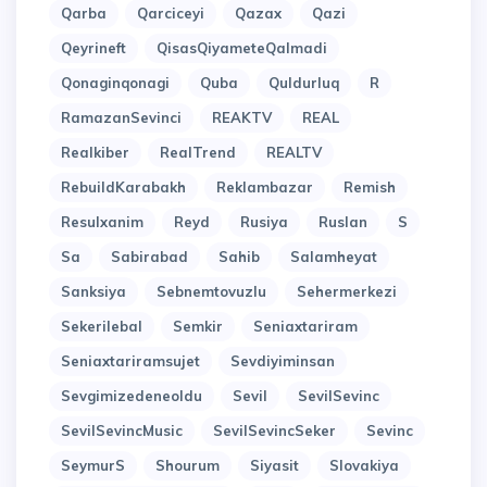
Qarba
Qarciceyi
Qazax
Qazi
Qeyrineft
QisasQiyameteQalmadi
Qonaginqonagi
Quba
Quldurluq
R
RamazanSevinci
REAKTV
REAL
Realkiber
RealTrend
REALTV
RebuildKarabakh
Reklambazar
Remish
Resulxanim
Reyd
Rusiya
Ruslan
S
Sa
Sabirabad
Sahib
Salamheyat
Sanksiya
Sebnemtovuzlu
Sehermerkezi
Sekerilebal
Semkir
Seniaxtariram
Seniaxtariramsujet
Sevdiyiminsan
Sevgimizedeneoldu
Sevil
SevilSevinc
SevilSevincMusic
SevilSevincSeker
Sevinc
SeymurS
Shourum
Siyasit
Slovakiya