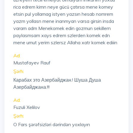
rica edrem kimn neye gücü çatırsa mene komey
etsin pul yollamag istyen yazsın hesab nomrem
yazm yollasn mene inanmyan varsa girsin insda
varam adm Menekomek edin gozmun sekillern
paylasmsam xays edrem szlerden komek edn
mene umut yerim szlersz Allaha xatr komek ediiin
Ad:
Mustafayev Rauf
Şərh:
Карабах это Азербайджан.! Шуша Душа
Азербайджана.!!!
Ad:
Fuzuli Xelilov
Şərh:
O Fars şərəfsizləri dərindən yoxlayın