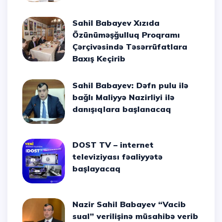
Sahil Babayev Xızıda
Özünüməşğulluq Proqramı
Çərçivəsində Təsərrüfatlara
Baxış Keçirib
Sahil Babayev: Dəfn pulu ilə
bağlı Maliyyə Nazirliyi ilə
danışıqlara başlanacaq
DOST TV – internet
televiziyası fəaliyyətə
başlayacaq
Nazir Sahil Babayev “Vacib
sual” verilişinə müsahibə verib