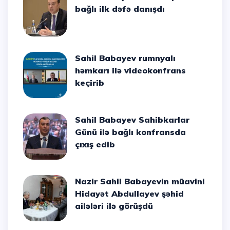
bağlı ilk dəfə danışdı
Sahil Babayev rumnyalı
həmkarı ilə videokonfrans
keçirib
Sahil Babayev Sahibkarlar
Günü ilə bağlı konfransda
çıxış edib
Nazir Sahil Babayevin müavini
Hidayət Abdullayev şəhid
ailələri ilə görüşdü