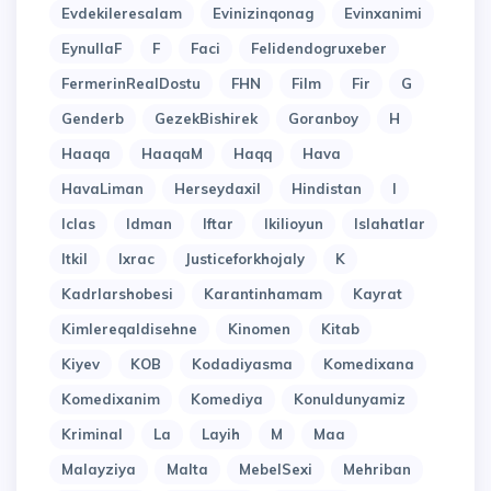
Evdekileresalam
Evinizinqonag
Evinxanimi
EynullaF
F
Faci
Felidendogruxeber
FermerinRealDostu
FHN
Film
Fir
G
Genderb
GezekBishirek
Goranboy
H
Haaqa
HaaqaM
Haqq
Hava
HavaLiman
Herseydaxil
Hindistan
I
Iclas
Idman
Iftar
Ikilioyun
Islahatlar
Itkil
Ixrac
Justiceforkhojaly
K
Kadrlarshobesi
Karantinhamam
Kayrat
Kimlereqaldisehne
Kinomen
Kitab
Kiyev
KOB
Kodadiyasma
Komedixana
Komedixanim
Komediya
Konuldunyamiz
Kriminal
La
Layih
M
Maa
Malayziya
Malta
MebelSexi
Mehriban