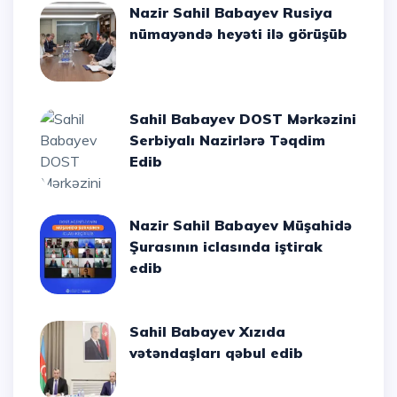
Nazir Sahil Babayev Rusiya
nümayəndə heyəti ilə görüşüb
Sahil Babayev DOST Mərkəzini
Serbiyalı Nazirlərə Təqdim
Edib
Nazir Sahil Babayev Müşahidə
Şurasının iclasında iştirak
edib
Sahil Babayev Xızıda
vətəndaşları qəbul edib