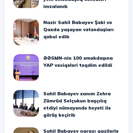
imzalanıb
Nazir Sahil Babayev Şəki və
Qaxda yaşayan vətəndaşları
qəbul edib
ƏƏSMN-nin 100 əməkdaşına
YAP vəsiqələri təqdim edildi
Sahil Babayev xanım Zehra
Zümrüd Selçukun başçılıq
etdiyi nümayəndə heyəti ilə
görüş keçirib
Sahil Babayev narazı qazilərlə