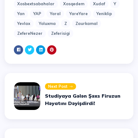
Xosbextsabahalar
Xosqedem
Xudaf
Y
Yan
YAP
Yaral
YareYare
Yeniklip
Yevlax
Yoluxma
Z
Zaurkamal
ZefereNezer
Zeferisigi
Next Post
Studiyaya Gələn Şəxs Firuzun
Həyatını Dəyişdirdi!