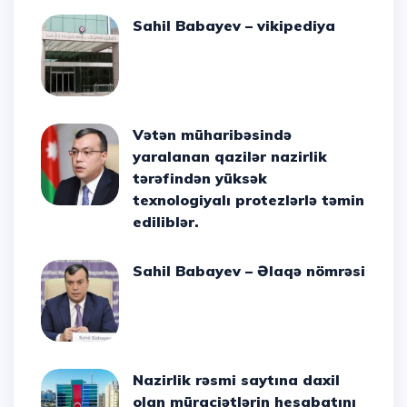
Sahil Babayev – vikipediya
Vətən müharibəsində
yaralanan qazilər nazirlik
tərəfindən yüksək
texnologiyalı protezlərlə təmin
ediliblər.
Sahil Babayev – Əlaqə nömrəsi
Nazirlik rəsmi saytına daxil
olan müraciətlərin hesabatını