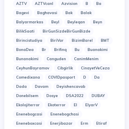
AZTV
AZTVcanl
Azvision
B
Ba
Bagevi
Baghavasi
Bak
Balak
Balyarmarkas
Beyl
Beyleqan
Beyn
BilikSaati
BirGunSizdeBirGunBizde
Birincistudiya
BiriVar
BizimBarel
BMT
BonaDea
Br
Brifinq
Bu
Buanakimi
Bunanakimi
Canguden
CanimMenim
CeyhunBayramov
Cibgirlik
CinayetVeCeza
Comedixana
COVIDpasport
D
Da
Dada
Davam
Deyishencavab
Donebilsem
Dosye
DSA2022
DUBAY
Ekolojiterror
Ekoterror
El
ElyarV
Enenebogcasi
Enenebogchasi
Eneneboxcasi
Enerjibazar
Erm
Etiraf