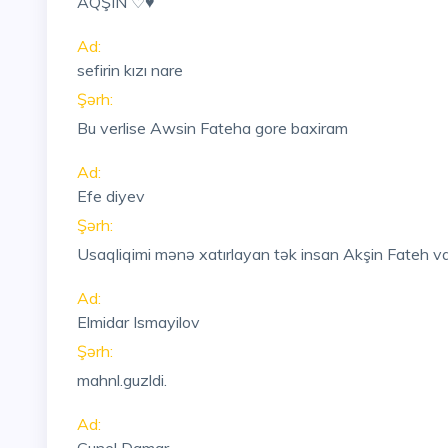
AQŞIN ♡♥
Ad:
sefirin kızı nare
Şərh:
Bu verlise Awsin Fateha gore baxiram
Ad:
Efe diyev
Şərh:
Usaqliqimi mənə xatırlayan tək insan Akşin Fateh va
Ad:
Elmidar Ismayilov
Şərh:
mahnl.guzldi.
Ad: