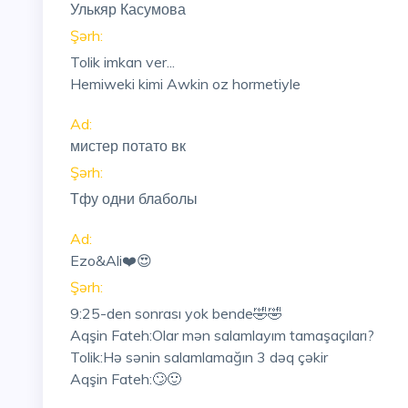
Улькяр Касумова
Şərh:
Tolik imkan ver...
Hemiweki kimi Awkin oz hormetiyle
Ad:
мистер потато вк
Şərh:
Тфу одни блаболы
Ad:
Ezo&Ali❤️😍
Şərh:
9:25
-den sonrası yok bende🤣🤣
Aqşin Fateh:Olar mən salamlayım tamaşaçıları?
Tolik:Hə sənin salamlamağın 3 dəq çəkir
Aqşin Fateh:🙄🙂