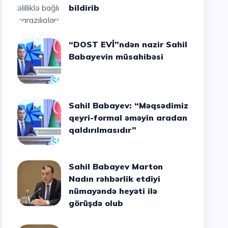
bildirib
“DOST EVİ”ndən nazir Sahil
Babayevin müsahibəsi
Sahil Babayev: “Məqsədimiz
qeyri-formal əməyin aradan
qaldırılmasıdır”
Sahil Babayev Marton
Nadın rəhbərlik etdiyi
nümayəndə heyəti ilə
görüşdə olub