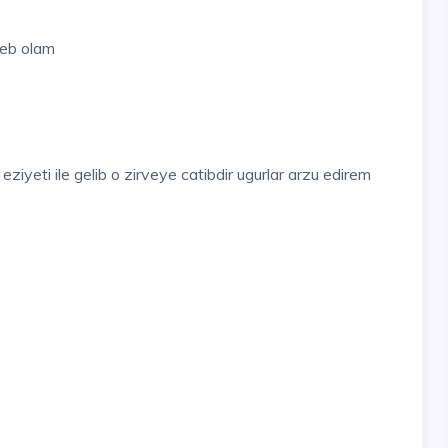
seb olam
eziyeti ile gelib o zirveye catibdir ugurlar arzu edirem