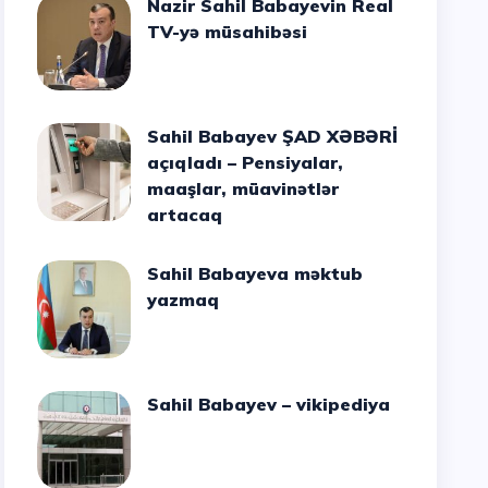
Nazir Sahil Babayevin Real
TV-yə müsahibəsi
Sahil Babayev ŞAD XƏBƏRİ
açıqladı – Pensiyalar,
maaşlar, müavinətlər
artacaq
Sahil Babayeva məktub
yazmaq
Sahil Babayev – vikipediya