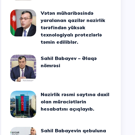
Vətən müharibəsində
yaralanan qazilər nazirlik
tərəfindən yüksək
texnologiyalı protezlərlə
təmin ediliblər.
Sahil Babayev – Əlaqə
nömrəsi
Nazirlik rəsmi saytına daxil
olan müraciətlərin
hesabatını açıqlayıb.
Sahil Babayevin qebuluna