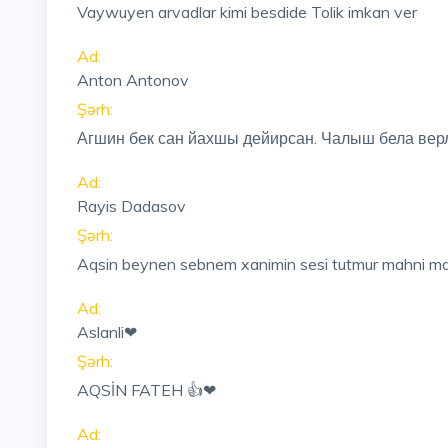
Vaywuyen arvadlar kimi besdide Tolik imkan ver
Ad:
Anton Antonov
Şərh:
Агшин бек сан йахшы дейирсан. Чалыш бела вер
Ad:
Rayis Dadasov
Şərh:
Aqsin beynen sebnem xanimin sesi tutmur mahni mar
Ad:
Aslanli❤
Şərh:
AQSİN FATEH 👍❤
Ad: