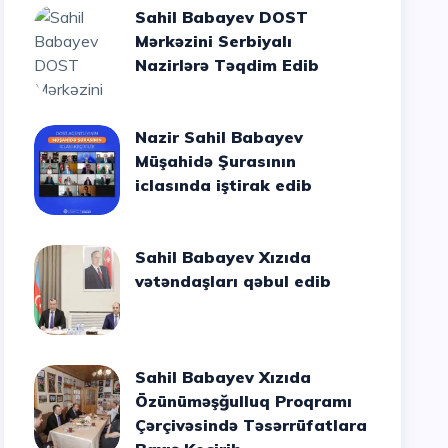
Sahil Babayev DOST
Mərkəzini Serbiyalı
Nazirlərə Təqdim Edib
Nazir Sahil Babayev
Müşahidə Şurasının
iclasında iştirak edib
Sahil Babayev Xızıda
vətəndaşları qəbul edib
Sahil Babayev Xızıda
Özünüməşğulluq Proqramı
Çərçivəsində Təsərrüfatlara