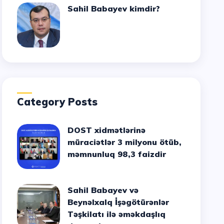
Sahil Babayev kimdir?
Category Posts
DOST xidmətlərinə
müraciətlər 3 milyonu ötüb,
məmnunluq 98,3 faizdir
Sahil Babayev və
Beynəlxalq İşəgötürənlər
Təşkilatı ilə əməkdaşlıq