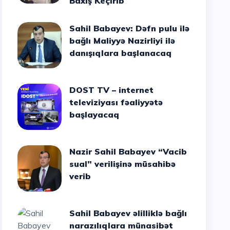
Baxış Keçirib
Sahil Babayev: Dəfn pulu ilə
bağlı Maliyyə Nazirliyi ilə
danışıqlara başlanacaq
DOST TV – internet
televiziyası fəaliyyətə
başlayacaq
Nazir Sahil Babayev “Vacib
sual” verilişinə müsahibə
verib
Sahil Babayev əlilliklə bağlı
narazılıqlara münasibət