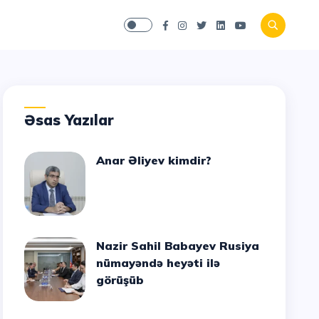
Əsas Yazılar
Anar Əliyev kimdir?
Nazir Sahil Babayev Rusiya
nümayəndə heyəti ilə
görüşüb