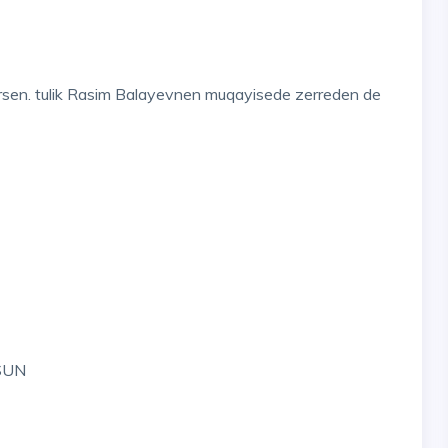
qedirsen. tulik Rasim Balayevnen muqayisede zerreden de
SUN