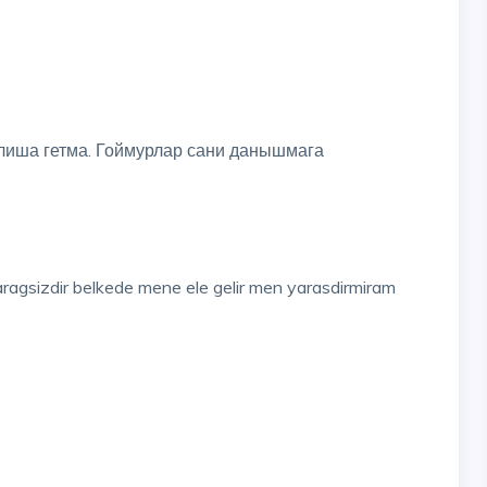
лиша гетма. Гоймурлар сани данышмага
agsizdir belkede mene ele gelir men yarasdirmiram