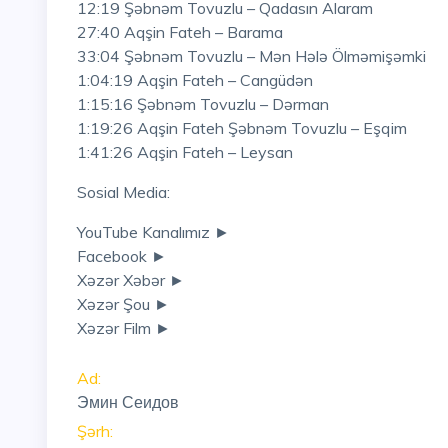
12:19 Şəbnəm Tovuzlu – Qadasın Alaram
27:40 Aqşin Fateh – Barama
33:04 Şəbnəm Tovuzlu – Mən Hələ Ölməmişəmki
1:04:19 Aqşin Fateh – Cangüdən
1:15:16 Şəbnəm Tovuzlu – Dərman
1:19:26 Aqşin Fateh Şəbnəm Tovuzlu – Eşqim
1:41:26 Aqşin Fateh – Leysan
Sosial Media:
YouTube Kanalımız ►
Facebook ►
Xəzər Xəbər ►
Xəzər Şou ►
Xəzər Film ►
Ad:
Эмин Сеидов
Şərh: