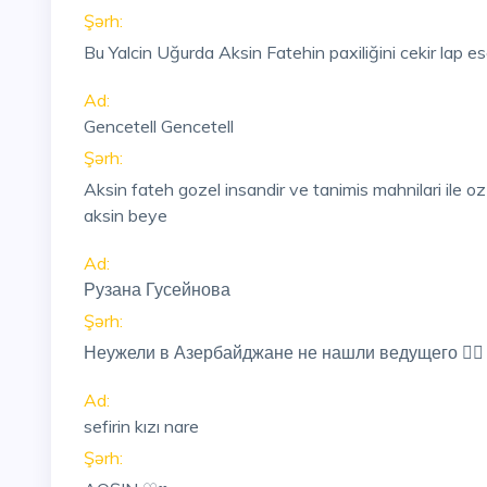
Şərh:
Bu Yalcin Uğurda Aksin Fatehin paxiliğini cekir lap e
Ad:
Gencetell Gencetell
Şərh:
Aksin fateh gozel insandir ve tanimis mahnilari ile oz 
aksin beye
Ad:
Рузана Гусейнова
Şərh:
Неужели в Азербайджане не нашли ведущего 🤦‍♀️
Ad:
sefirin kızı nare
Şərh: