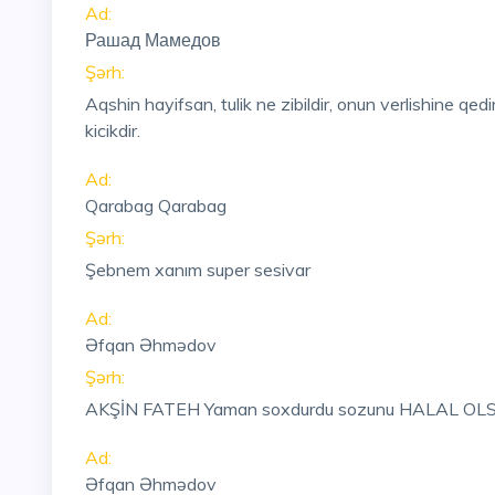
Ad:
Рашад Мамедов
Şərh:
Aqshin hayifsan, tulik ne zibildir, onun verlishine 
kicikdir.
Ad:
Qarabag Qarabag
Şərh:
Şebnem xanım super sesivar
Ad:
Əfqan Əhmədov
Şərh:
AKŞİN FATEH Yaman soxdurdu sozunu HALAL OL
Ad:
Əfqan Əhmədov