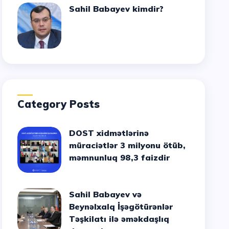
Sahil Babayev kimdir?
Category Posts
DOST xidmətlərinə
müraciətlər 3 milyonu ötüb,
məmnunluq 98,3 faizdir
Sahil Babayev və
Beynəlxalq İşəgötürənlər
Təşkilatı ilə əməkdaşlıq