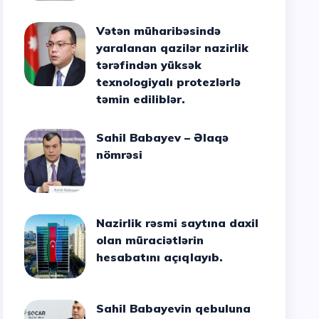
Vətən müharibəsində
yaralanan qazilər nazirlik
tərəfindən yüksək
texnologiyalı protezlərlə
təmin ediliblər.
Sahil Babayev – Əlaqə
nömrəsi
Nazirlik rəsmi saytına daxil
olan müraciətlərin
hesabatını açıqlayıb.
Sahil Babayevin qebuluna