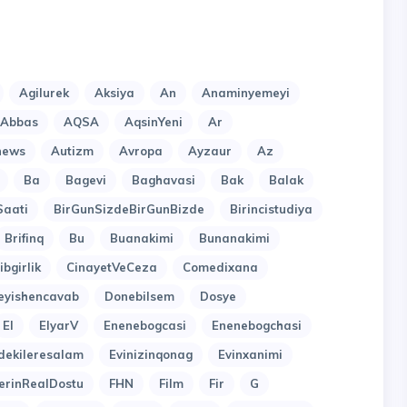
Agilurek
Aksiya
An
Anaminyemeyi
lAbbas
AQSA
AqsinYeni
Ar
news
Autizm
Avropa
Ayzaur
Az
Ba
Bagevi
Baghavasi
Bak
Balak
Saati
BirGunSizdeBirGunBizde
Birincistudiya
Brifinq
Bu
Buanakimi
Bunanakimi
ibgirlik
CinayetVeCeza
Comedixana
eyishencavab
Donebilsem
Dosye
El
ElyarV
Enenebogcasi
Enenebogchasi
dekileresalam
Evinizinqonag
Evinxanimi
erinRealDostu
FHN
Film
Fir
G