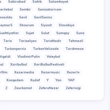
a
Sabirabad
Sahib
Salamheyat
erilebal
Semkir
Seniaxtariram
eneoldu
Sevil
SevilSevinc
SeymurS
Shourum
Siyasit
Slovakiya
Suehtiyatlar
Sujet
Sulut
Sumqay
Suna
Tarix
Tarixeliyev
TarixNadir
Tehmezli
Turkanperviz
TurkanVelizade
Turshmeze
tigeldi
VladimirPutin
Voleybol
ul
Xaribulbul
XariBulbulFestivali
rfilm
Xezermedia
Xezermusic
Xezertv
Xosqedem
Xudaf
Y
Yan
YAP
Z
Zaurkamal
ZefereNezer
Zeferisigi