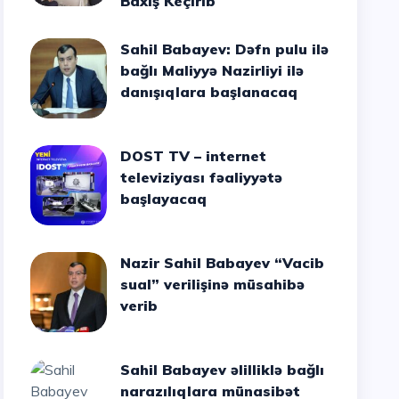
Baxış Keçirib
Sahil Babayev: Dəfn pulu ilə
bağlı Maliyyə Nazirliyi ilə
danışıqlara başlanacaq
DOST TV – internet
televiziyası fəaliyyətə
başlayacaq
Nazir Sahil Babayev “Vacib
sual” verilişinə müsahibə
verib
Sahil Babayev əlilliklə bağlı
narazılıqlara münasibət