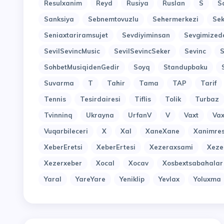
Resulxanim
Reyd
Rusiya
Ruslan
S
S
Sanksiya
Sebnemtovuzlu
Sehermerkezi
Sek
Seniaxtariramsujet
Sevdiyiminsan
Sevgimized
SevilSevincMusic
SevilSevincSeker
Sevinc
SohbetMusiqidenGedir
Soyq
Standupbaku
Suvarma
T
Tahir
Tama
TAP
Tarif
Tennis
Tesirdairesi
Tiflis
Tolik
Turbaz
Tvinninq
Ukrayna
UrfanV
V
Vaxt
Vax
Vuqarbileceri
X
Xal
XaneXane
Xanimres
XeberEretsi
XeberErtesi
Xezeraxsami
Xeze
Xezerxeber
Xocal
Xocav
Xosbextsabahalar
Yaral
YareYare
Yeniklip
Yevlax
Yoluxma