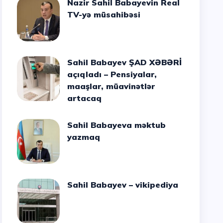
Nazir Sahil Babayevin Real
TV-yə müsahibəsi
Sahil Babayev ŞAD XƏBƏRİ
açıqladı – Pensiyalar,
maaşlar, müavinətlər
artacaq
Sahil Babayeva məktub
yazmaq
Sahil Babayev – vikipediya