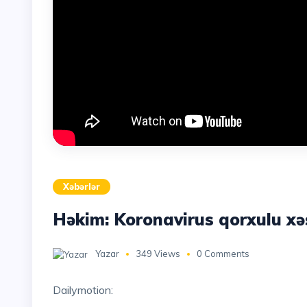
Xəbərlər
Həkim: Koronavirus qorxulu xəs
Yazar
349 Views
0 Comments
Dailymotion: