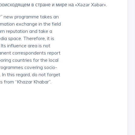
оисходящем в стране и мире на «Xəzər Xəbər».
ar” new programme takes an
rmation exchange in the field
arn reputation and take a
ia space. Therefore, it is
ts influence area is not
manent correspondents report
ring countries for the local
programmes covering socio-
 In this regard, do not forget
ws from “Khazar Khabar”.