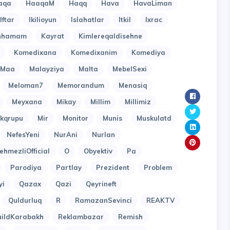
aqa
HaaqaM
Haqq
Hava
HavaLiman
Iftar
Ikilioyun
Islahatlar
Itkil
Ixrac
inhamam
Kayrat
Kimlereqaldisehne
Komedixana
Komedixanim
Komediya
Maa
Malayziya
Malta
MebelSexi
Meloman7
Memorandum
Menasiq
Meyxana
Mikay
Millim
Millimiz
kqrupu
Mir
Monitor
Munis
Muskulatd
NefesYeni
NurAni
Nurlan
ehmezliOfficial
O
Obyektiv
Pa
Parodiya
Partlay
Prezident
Problem
yi
Qazax
Qazi
Qeyrineft
Quldurluq
R
RamazanSevinci
REAKTV
uildKarabakh
Reklambazar
Remish