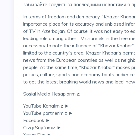
забывайте следить за последними новостями о пр
In terms of freedom and democracy, “Khazar Khab
importance place for its accuracy and unbiased info
of TV in Azerbaijan. Of course, it was not easy to e
leading role among other TV channels in the free med
necessary to note the influence of “Khazar Khabar”. I
limited to the country`s area. Khazar Khabar`s per
news from the European countries as well as neighbo
people. At the same time, “Khazar Khabar” makes 
politics, culture, sports and economy for its audience.
to get the latest breaking world news and local ne
Sosial Media Hesaplarımız;
YouTube Kanalımız ►
YouTube partnerimiz ►
Facebook ►
Cizgi Sayfamız ►
Xezer Film ►