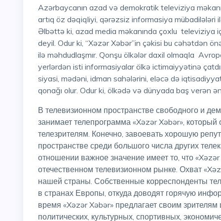
Azərbaycanın azad və demokratik televiziya məkanında xüsusi yerlərdən birini tutan “Xəzər Xəbər” verilişi
artıq öz dəqiqliyi, qərəzsiz informasiya mübadilələri i
Əlbəttə ki, azad media məkanında çoxlu televiziya 
deyil. Odur ki, “Xəzər Xəbər”in çəkisi bu cəhətdən önə
ilə məhdudlaşmır. Qonşu ölkələr daxil olmaqla Avropa 
yerlərdən isti informasiyalar ölkə ictimaiyyətinə çatd
siyasi, mədəni, idman sahələrini, eləcə də iqtisadiyya
qonağı olur. Odur ki, ölkədə və dünyada baş verən ən
В телевизионном пространстве свободного и демократичного Азербайджана одно из ведущих мест
занимает телепрограмма «Xəzər Xəbər», который
телезрителям. Конечно, завоевать хорошую реп
пространстве среди большого числа других теле
отношении важное значение имеет то, что «Xəzər
отечественном телевизионном рынке. Охват «Xəz
нашей страны. Собственные корреспонденты тел
в странах Европы, откуда доводят горячую инфо
время «Xəzər Xəbər» предлагает своим зрителям
политических, культурных, спортивных, экономич