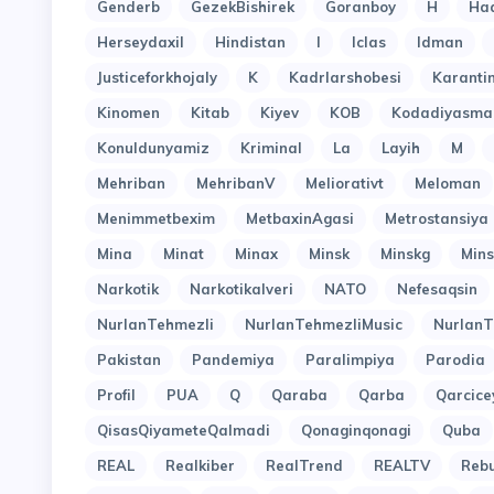
Genderb
GezekBishirek
Goranboy
H
Ha
Herseydaxil
Hindistan
I
Iclas
Idman
Justiceforkhojaly
K
Kadrlarshobesi
Karant
Kinomen
Kitab
Kiyev
KOB
Kodadiyasma
Konuldunyamiz
Kriminal
La
Layih
M
Mehriban
MehribanV
Meliorativt
Meloman
Menimmetbexim
MetbaxinAgasi
Metrostansiya
Mina
Minat
Minax
Minsk
Minskg
Mins
Narkotik
Narkotikalveri
NATO
Nefesaqsin
NurlanTehmezli
NurlanTehmezliMusic
NurlanT
Pakistan
Pandemiya
Paralimpiya
Parodia
Profil
PUA
Q
Qaraba
Qarba
Qarcice
QisasQiyameteQalmadi
Qonaginqonagi
Quba
REAL
Realkiber
RealTrend
REALTV
Reb