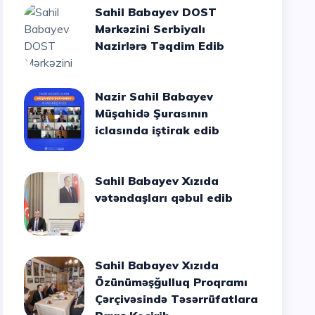
Sahil Babayev DOST
Mərkəzini Serbiyalı
Nazirlərə Təqdim Edib
Nazir Sahil Babayev
Müşahidə Şurasının
iclasında iştirak edib
Sahil Babayev Xızıda
vətəndaşları qəbul edib
Sahil Babayev Xızıda
Özünüməşğulluq Proqramı
Çərçivəsində Təsərrüfatlara