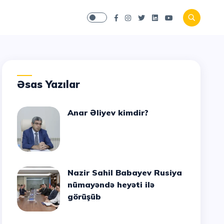
Əsas Yazılar
Anar Əliyev kimdir?
Nazir Sahil Babayev Rusiya
nümayəndə heyəti ilə
görüşüb