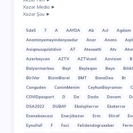
Xəzər Media ►
Xəzər Şou ►
5de5
7
A
AAYDA
Ab
Acl
Agdam
Anaminyemeyindenyoxdur
Anar
Anons
Aqi
Asiqmusqulatdivir
AT
Atesxetti
Atv
Atv
Azerbaycan
AZTV
AZTVcanl
Azvision
B
Balyarmarkas
Beyl
Beyleqan
Beyn
Bilik
BiriVar
BizimBarel
BMT
BonaDea
Br
Canguden
CanimMenim
CeyhunBayramov
C
COVIDpasport
D
Da
Dada
Davam
D
DSA2022
DUBAY
Ekolojiterror
Ekoterror
Eneneboxcasi
Enerjibazar
Erm
Etiraf
Ev
EynullaF
F
Faci
Felidendogruxeber
Ferm