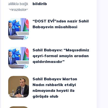
bildirib
“DOST EVİ”ndən nazir Sahil
Babayevin müsahibəsi
Sahil Babayev: “Məqsədimiz
qeyri-formal əməyin aradan
qaldırılmasıdır”
Sahil Babayev Marton
Nadın rəhbərlik etdiyi
nümayəndə heyəti ilə
görüşdə olub