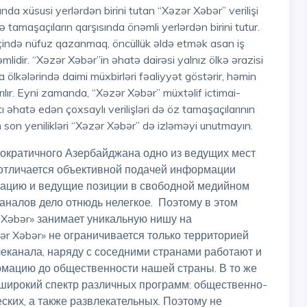
lə tamaşaçıların qarşısında önəmli yerlərdən birini tutur.
içində nüfuz qazanmaq, öncüllük əldə etmək asan iş
mlidir. “Xəzər Xəbər”in əhatə dairəsi yalnız ölkə ərazisi
ölkələrində daimi müxbirləri fəaliyyət göstərir, həmin
ırılır. Eyni zamanda, “Xəzər Xəbər” müxtəlif ictimai-
tı əhatə edən çoxsaylı verilişləri də öz tamaşaçılarının
 son yenilikləri “Xəzər Xəbər” də izləməyi unutmayın.
 отличается объективной подачей информации
утацию и ведущие позиции в свободной медийном
каналов дело отнюдь нелегкое. Поэтому в этом
 Xəbər» занимает уникальную нишу на
ər Xəbər» не ограничивается только территорией
еканала, наряду с соседними странами работают и
рмацию до общественности нашей страны. В то же
 широкий спектр различных программ: общественно-
еских, а также развлекательных. Поэтому не