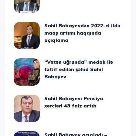
Sahil Babayevdən 2022-ci ildə
maaş artımı haqqında
açıqlama
“Vətən uğrunda” medalı ilə
təltif edilən şəhid Sahil
Babayev
Sahil Babayev: Pensiya
xərcləri 48 faiz artıb
Sahil Babayev açıqladı –