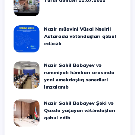
Tural Gəncəli 11.07.2022
Nazir müavini Vüsal Nəsirli
Astarada vətəndaşları qəbul
edəcək
Nazir Sahil Babayev və
rumıniyalı həmkarı arasında
yeni əməkdaşlıq sənədləri
imzalanıb
Nazir Sahil Babayev Şəki və
Qaxda yaşayan vətəndaşları
qəbul edib