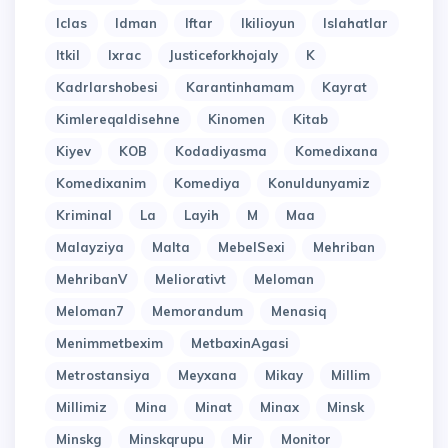
Iclas
Idman
Iftar
Ikilioyun
Islahatlar
Itkil
Ixrac
Justiceforkhojaly
K
Kadrlarshobesi
Karantinhamam
Kayrat
Kimlereqaldisehne
Kinomen
Kitab
Kiyev
KOB
Kodadiyasma
Komedixana
Komedixanim
Komediya
Konuldunyamiz
Kriminal
La
Layih
M
Maa
Malayziya
Malta
MebelSexi
Mehriban
MehribanV
Meliorativt
Meloman
Meloman7
Memorandum
Menasiq
Menimmetbexim
MetbaxinAgasi
Metrostansiya
Meyxana
Mikay
Millim
Millimiz
Mina
Minat
Minax
Minsk
Minskg
Minskqrupu
Mir
Monitor