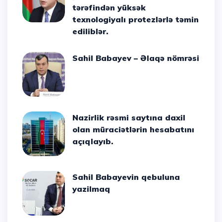
tərəfindən yüksək
texnologiyalı protezlərlə təmin
ediliblər.
Sahil Babayev – Əlaqə nömrəsi
Nazirlik rəsmi saytına daxil
olan müraciətlərin hesabatını
açıqlayıb.
Sahil Babayevin qebuluna
yazilmaq