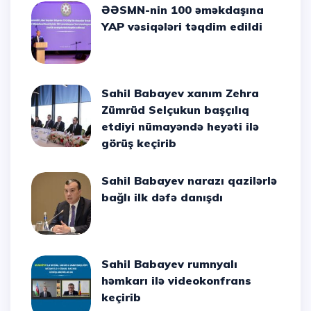
ƏƏSMN-nin 100 əməkdaşına
YAP vəsiqələri təqdim edildi
Sahil Babayev xanım Zehra
Zümrüd Selçukun başçılıq
etdiyi nümayəndə heyəti ilə
görüş keçirib
Sahil Babayev narazı qazilərlə
bağlı ilk dəfə danışdı
Sahil Babayev rumnyalı
həmkarı ilə videokonfrans
keçirib