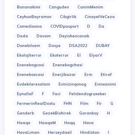
Bunanakimi
Canguden
CanimMenim
CeyhunBayramov
Cibgirlik
CinayetVeCeza
Comedixana
COVIDpasport
D
Da
Dada
Davam
Deyishencavab
Donebilsem
Dosye
DSA2022
DUBAY
Ekolojiterror
Ekoterror
El
ElyarV
Enenebogcasi
Enenebogchasi
Eneneboxcasi
Enerjibazar
Erm
Etiraf
Evdekileresalam
Evinizinqonag
Evinxanimi
EynullaF
F
Faci
Felidendogruxeber
FermerinRealDostu
FHN
Film
Fir
G
Genderb
GezekBishirek
Goranboy
H
Haaqa
HaaqaM
Haqq
Hava
HavaLiman
Herseydaxil
Hindistan
I