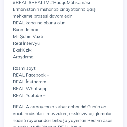
#REAL #REALTV #HaaqaMəhkəməsi
Ermənistanın müharibə cinayətlərinə qarşı
məhkəmə prosesi davam edir
REAL kanalına abunə olun:
Buna da bax:
Mir Şahin Vaxtı :
Real İntervyu:
Eksklüziv:
Araşdırma:
Rəsmi sayt:
REAL Facebook –
REAL İnstagram –
REAL Whatsapp –
REAL Youtube –
REAL Azərbaycanın xəbər anbarıdır! Günün ən
vacib hadisələri , mövzuları , eksklüziv açıqlamaları,
hadisə rayonundan birbaşa yayımları Real-ın əsas