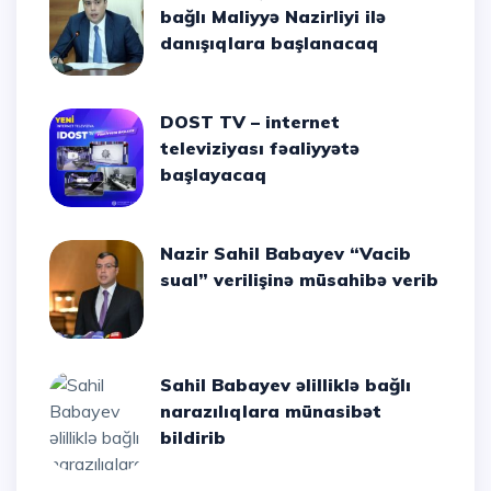
bağlı Maliyyə Nazirliyi ilə
danışıqlara başlanacaq
DOST TV – internet
televiziyası fəaliyyətə
başlayacaq
Nazir Sahil Babayev “Vacib
sual” verilişinə müsahibə verib
Sahil Babayev əlilliklə bağlı
narazılıqlara münasibət
bildirib