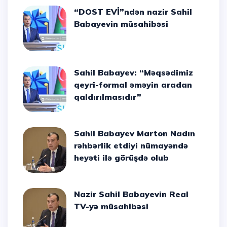
“DOST EVİ”ndən nazir Sahil
Babayevin müsahibəsi
Sahil Babayev: “Məqsədimiz
qeyri-formal əməyin aradan
qaldırılmasıdır”
Sahil Babayev Marton Nadın
rəhbərlik etdiyi nümayəndə
heyəti ilə görüşdə olub
Nazir Sahil Babayevin Real
TV-yə müsahibəsi