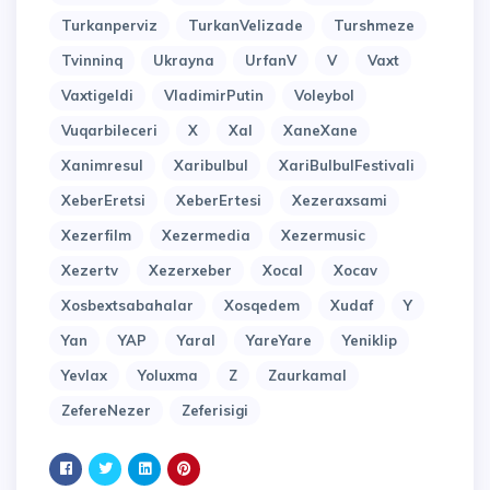
Turkanperviz
TurkanVelizade
Turshmeze
Tvinninq
Ukrayna
UrfanV
V
Vaxt
Vaxtigeldi
VladimirPutin
Voleybol
Vuqarbileceri
X
Xal
XaneXane
Xanimresul
Xaribulbul
XariBulbulFestivali
XeberEretsi
XeberErtesi
Xezeraxsami
Xezerfilm
Xezermedia
Xezermusic
Xezertv
Xezerxeber
Xocal
Xocav
Xosbextsabahalar
Xosqedem
Xudaf
Y
Yan
YAP
Yaral
YareYare
Yeniklip
Yevlax
Yoluxma
Z
Zaurkamal
ZefereNezer
Zeferisigi