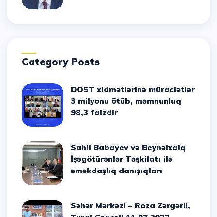
Category Posts
DOST xidmətlərinə müraciətlər
3 milyonu ötüb, məmnunluq
98,3 faizdir
Sahil Babayev və Beynəlxalq
İşəgötürənlər Təşkilatı ilə
əməkdaşlıq danışıqları
Səhər Mərkəzi – Roza Zərgərli,