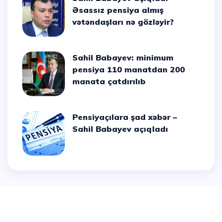
Əsassız pensiya almış
vətəndaşları nə gözləyir?
Sahil Babayev: minimum
pensiya 110 manatdan 200
manata çatdırılıb
Pensiyaçılara şad xəbər –
Sahil Babayev açıqladı