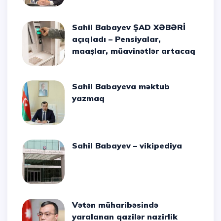
Sahil Babayev ŞAD XƏBƏRİ
açıqladı – Pensiyalar,
maaşlar, müavinətlər artacaq
Sahil Babayeva məktub
yazmaq
Sahil Babayev – vikipediya
Vətən müharibəsində
yaralanan qazilər nazirlik