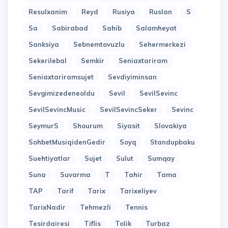
Resulxanim
Reyd
Rusiya
Ruslan
S
Sa
Sabirabad
Sahib
Salamheyat
Sanksiya
Sebnemtovuzlu
Sehermerkezi
Sekerilebal
Semkir
Seniaxtariram
Seniaxtariramsujet
Sevdiyiminsan
Sevgimizedeneoldu
Sevil
SevilSevinc
SevilSevincMusic
SevilSevincSeker
Sevinc
SeymurS
Shourum
Siyasit
Slovakiya
SohbetMusiqidenGedir
Soyq
Standupbaku
Suehtiyatlar
Sujet
Sulut
Sumqay
Suna
Suvarma
T
Tahir
Tama
TAP
Tarif
Tarix
Tarixeliyev
TarixNadir
Tehmezli
Tennis
Tesirdairesi
Tiflis
Tolik
Turbaz