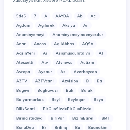
xüsusiyyətidir. Xəbərə REAL baxın..
5de5
7
A
AAYDA
Ab
Acl
Agdam
Agilurek
Aksiya
An
Anaminyemeyi
Anaminyemeyindenyoxdur
Anar
Anons
AqilAbbas
AQSA
AqsinYeni
Ar
Asiqmusqulatdivir
AT
Atesxetti
Atv
Atvnews
Autizm
Avropa
Ayzaur
Az
Azerbaycan
AZTV
AZTVcanl
Azvision
B
Ba
Bagevi
Baghavasi
Bak
Balak
Balyarmarkas
Beyl
Beyleqan
Beyn
BilikSaati
BirGunSizdeBirGunBizde
Birincistudiya
BiriVar
BizimBarel
BMT
BonaDea
Br
Brifinq
Bu
Buanakimi