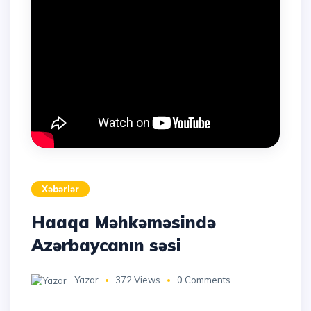
Xəbərlər
Haaqa Məhkəməsində
Azərbaycanın səsi
Yazar
372 Views
0 Comments