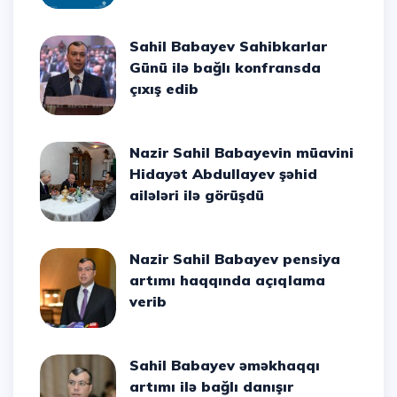
Sahil Babayev Sahibkarlar
Günü ilə bağlı konfransda
çıxış edib
Nazir Sahil Babayevin müavini
Hidayət Abdullayev şəhid
ailələri ilə görüşdü
Nazir Sahil Babayev pensiya
artımı haqqında açıqlama
verib
Sahil Babayev əməkhaqqı
artımı ilə bağlı danışır