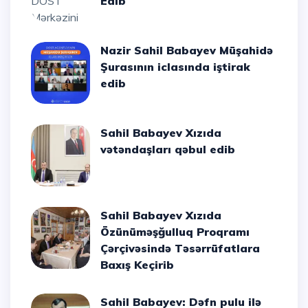
Edib
Nazir Sahil Babayev Müşahidə
Şurasının iclasında iştirak
edib
Sahil Babayev Xızıda
vətəndaşları qəbul edib
Sahil Babayev Xızıda
Özünüməşğulluq Proqramı
Çərçivəsində Təsərrüfatlara
Baxış Keçirib
Sahil Babayev: Dəfn pulu ilə