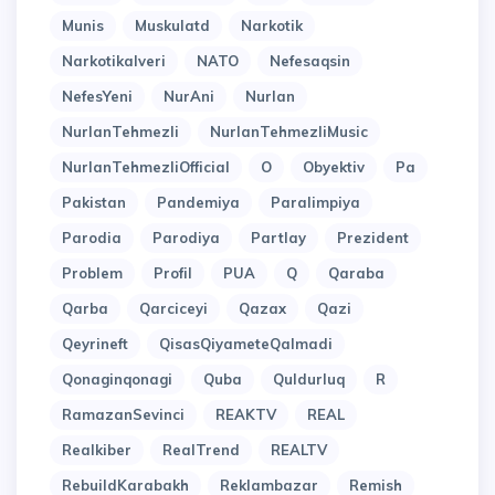
Munis
Muskulatd
Narkotik
Narkotikalveri
NATO
Nefesaqsin
NefesYeni
NurAni
Nurlan
NurlanTehmezli
NurlanTehmezliMusic
NurlanTehmezliOfficial
O
Obyektiv
Pa
Pakistan
Pandemiya
Paralimpiya
Parodia
Parodiya
Partlay
Prezident
Problem
Profil
PUA
Q
Qaraba
Qarba
Qarciceyi
Qazax
Qazi
Qeyrineft
QisasQiyameteQalmadi
Qonaginqonagi
Quba
Quldurluq
R
RamazanSevinci
REAKTV
REAL
Realkiber
RealTrend
REALTV
RebuildKarabakh
Reklambazar
Remish