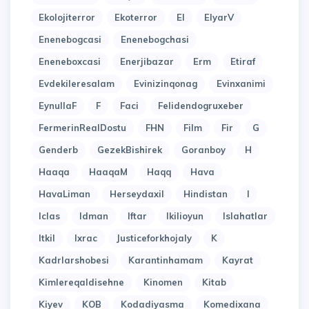
Ekolojiterror
Ekoterror
El
ElyarV
Enenebogcasi
Enenebogchasi
Eneneboxcasi
Enerjibazar
Erm
Etiraf
Evdekileresalam
Evinizinqonag
Evinxanimi
EynullaF
F
Faci
Felidendogruxeber
FermerinRealDostu
FHN
Film
Fir
G
Genderb
GezekBishirek
Goranboy
H
Haaqa
HaaqaM
Haqq
Hava
HavaLiman
Herseydaxil
Hindistan
I
Iclas
Idman
Iftar
Ikilioyun
Islahatlar
Itkil
Ixrac
Justiceforkhojaly
K
Kadrlarshobesi
Karantinhamam
Kayrat
Kimlereqaldisehne
Kinomen
Kitab
Kiyev
KOB
Kodadiyasma
Komedixana