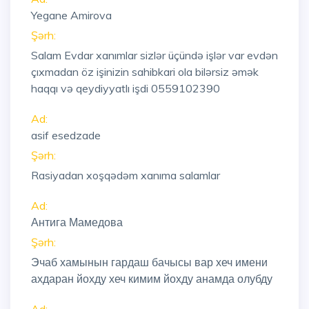
Yegane Amirova
Şərh:
Salam Evdar xanımlar sizlər üçündə işlər var evdən
çıxmadan öz işinizin sahibkari ola bilərsiz əmək
haqqı və qeydiyyatlı işdi 0559102390
Ad:
asif esedzade
Şərh:
Rasiyadan xoşqədəm xanıma salamlar
Ad:
Антига Мамедова
Şərh:
Эчаб хамынын гардаш бачысы вар хеч имени
ахдаран йохду хеч кимим йохду анамда олубду