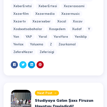
XeberEretsi
XeberErtesi
Xezeraxsami
Xezerfilm
Xezermedia
Xezermusic
Xezertv
Xezerxeber
Xocal
Xocav
Xosbextsabahalar
Xosqedem
Xudaf
Y
Yan
YAP
Yaral
YareYare
Yeniklip
Yevlax
Yoluxma
Z
Zaurkamal
ZefereNezer
Zeferisigi
Next Post
Studiyaya Gələn Şəxs Firuzun
Həyatını Dəyişdirdi!