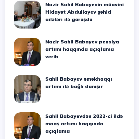
Nazir Sahil Babayevin müavini
Hidayət Abdullayev şəhid
ailələri ilə görüşdü
Nazir Sahil Babayev pensiya
artımı haqqında açıqlama
verib
Sahil Babayev əməkhaqqı
artımı ilə bağlı danışır
Sahil Babayevdən 2022-ci ildə
maaş artımı haqqında
açıqlama