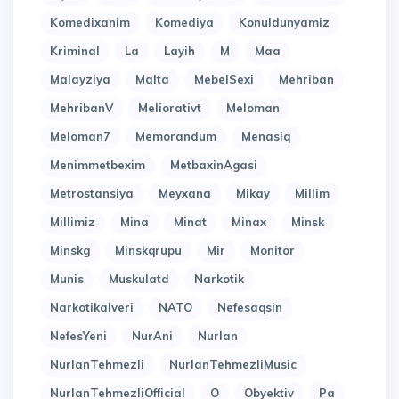
Komedixanim
Komediya
Konuldunyamiz
Kriminal
La
Layih
M
Maa
Malayziya
Malta
MebelSexi
Mehriban
MehribanV
Meliorativt
Meloman
Meloman7
Memorandum
Menasiq
Menimmetbexim
MetbaxinAgasi
Metrostansiya
Meyxana
Mikay
Millim
Millimiz
Mina
Minat
Minax
Minsk
Minskg
Minskqrupu
Mir
Monitor
Munis
Muskulatd
Narkotik
Narkotikalveri
NATO
Nefesaqsin
NefesYeni
NurAni
Nurlan
NurlanTehmezli
NurlanTehmezliMusic
NurlanTehmezliOfficial
O
Obyektiv
Pa