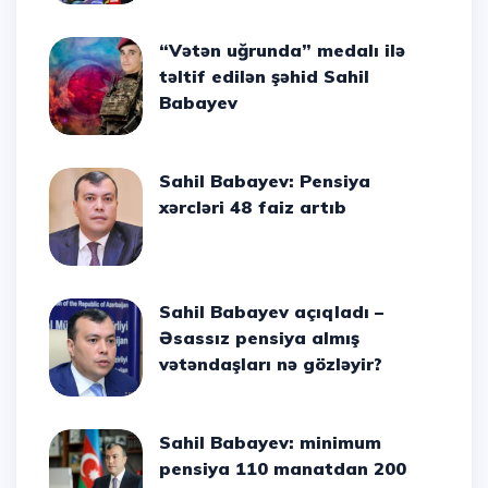
“Vətən uğrunda” medalı ilə
təltif edilən şəhid Sahil
Babayev
Sahil Babayev: Pensiya
xərcləri 48 faiz artıb
Sahil Babayev açıqladı –
Əsassız pensiya almış
vətəndaşları nə gözləyir?
Sahil Babayev: minimum
pensiya 110 manatdan 200