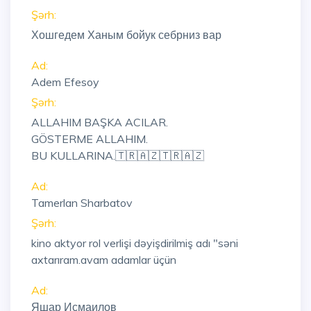
Şərh:
Хошгедем Ханым бойук себрниз вар
Ad:
Adem Efesoy
Şərh:
ALLAHIM BAŞKA ACILAR.
GÖSTERME ALLAHIM.
BU KULLARINA.🇹🇷🇦🇿🇹🇷🇦🇿
Ad:
Tamerlan Sharbatov
Şərh:
kino aktyor rol verlişi dəyişdirilmiş adı "səni
axtarıram.avam adamlar üçün
Ad:
Яшар Исмаилов