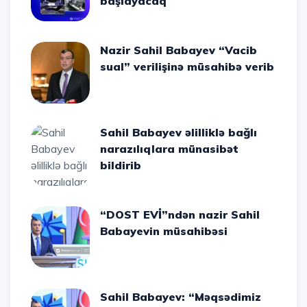
başlayacaq
Nazir Sahil Babayev “Vacib
sual” verilişinə müsahibə verib
Sahil Babayev əlilliklə bağlı
narazılıqlara münasibət
bildirib
“DOST EVİ”ndən nazir Sahil
Babayevin müsahibəsi
Sahil Babayev: “Məqsədimiz