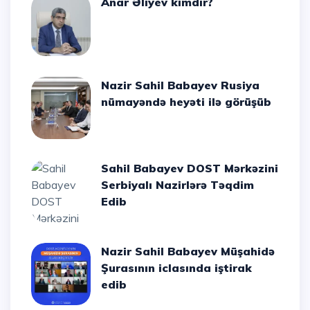
Anar Əliyev kimdir?
Nazir Sahil Babayev Rusiya
nümayəndə heyəti ilə görüşüb
Sahil Babayev DOST Mərkəzini
Serbiyalı Nazirlərə Təqdim
Edib
Nazir Sahil Babayev Müşahidə
Şurasının iclasında iştirak
edib