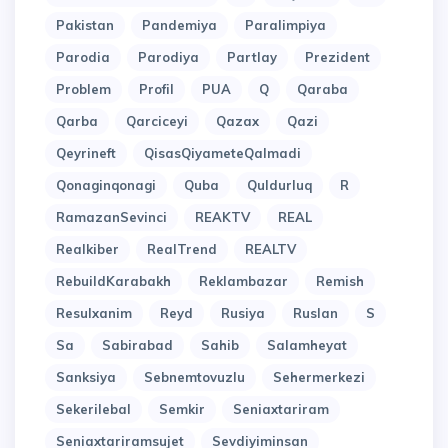
Pakistan
Pandemiya
Paralimpiya
Parodia
Parodiya
Partlay
Prezident
Problem
Profil
PUA
Q
Qaraba
Qarba
Qarciceyi
Qazax
Qazi
Qeyrineft
QisasQiyameteQalmadi
Qonaginqonagi
Quba
Quldurluq
R
RamazanSevinci
REAKTV
REAL
Realkiber
RealTrend
REALTV
RebuildKarabakh
Reklambazar
Remish
Resulxanim
Reyd
Rusiya
Ruslan
S
Sa
Sabirabad
Sahib
Salamheyat
Sanksiya
Sebnemtovuzlu
Sehermerkezi
Sekerilebal
Semkir
Seniaxtariram
Seniaxtariramsujet
Sevdiyiminsan