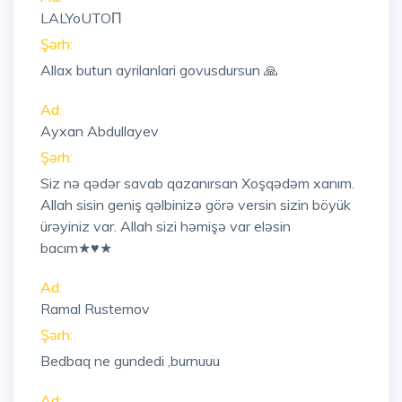
LALYoUTOП
Şərh:
Allax butun ayrilanlari govusdursun 🙏
Ad:
Ayxan Abdullayev
Şərh:
Siz nə qədər savab qazanırsan Xoşqədəm xanım.
Allah sisin geniş qəlbinizə görə versin sizin böyük
ürəyiniz var. Allah sizi həmişə var eləsin
bacım★♥★
Ad:
Ramal Rustemov
Şərh:
Bedbaq ne gundedi ,burnuuu
Ad: