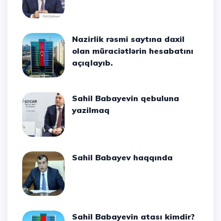
Nazirlik rəsmi saytına daxil
olan müraciətlərin hesabatını
açıqlayıb.
Sahil Babayevin qebuluna
yazilmaq
Sahil Babayev haqqında
Sahil Babayevin atası kimdir?