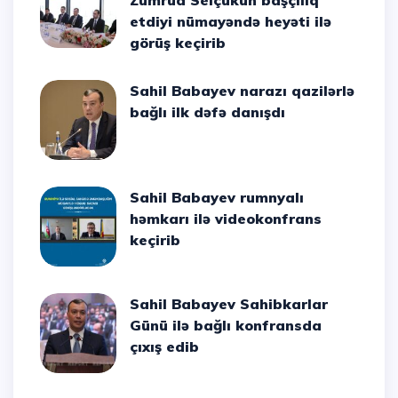
Zümrüd Selçukun başçılıq
etdiyi nümayəndə heyəti ilə
görüş keçirib
Sahil Babayev narazı qazilərlə
bağlı ilk dəfə danışdı
Sahil Babayev rumnyalı
həmkarı ilə videokonfrans
keçirib
Sahil Babayev Sahibkarlar
Günü ilə bağlı konfransda
çıxış edib