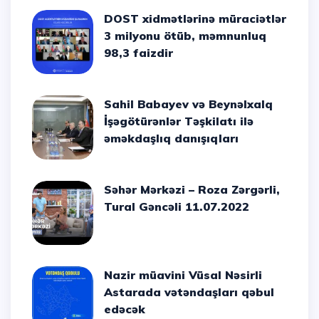
DOST xidmətlərinə müraciətlər
3 milyonu ötüb, məmnunluq
98,3 faizdir
Sahil Babayev və Beynəlxalq
İşəgötürənlər Təşkilatı ilə
əməkdaşlıq danışıqları
Səhər Mərkəzi – Roza Zərgərli,
Tural Gəncəli 11.07.2022
Nazir müavini Vüsal Nəsirli
Astarada vətəndaşları qəbul
edəcək