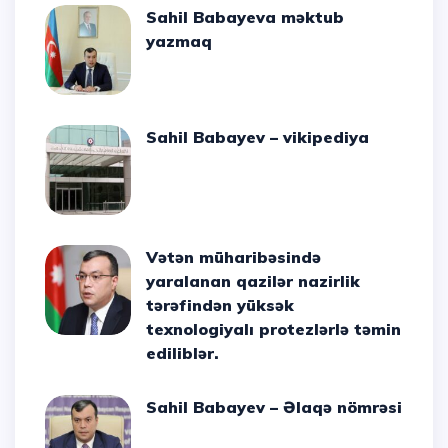
Sahil Babayeva məktub
yazmaq
Sahil Babayev – vikipediya
Vətən müharibəsində
yaralanan qazilər nazirlik
tərəfindən yüksək
texnologiyalı protezlərlə təmin
ediliblər.
Sahil Babayev – Əlaqə nömrəsi