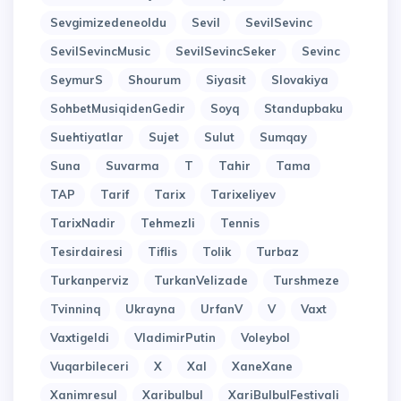
Sevgimizedeneoldu
Sevil
SevilSevinc
SevilSevincMusic
SevilSevincSeker
Sevinc
SeymurS
Shourum
Siyasit
Slovakiya
SohbetMusiqidenGedir
Soyq
Standupbaku
Suehtiyatlar
Sujet
Sulut
Sumqay
Suna
Suvarma
T
Tahir
Tama
TAP
Tarif
Tarix
Tarixeliyev
TarixNadir
Tehmezli
Tennis
Tesirdairesi
Tiflis
Tolik
Turbaz
Turkanperviz
TurkanVelizade
Turshmeze
Tvinninq
Ukrayna
UrfanV
V
Vaxt
Vaxtigeldi
VladimirPutin
Voleybol
Vuqarbileceri
X
Xal
XaneXane
Xanimresul
Xaribulbul
XariBulbulFestivali