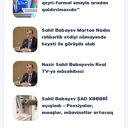
qeyri-formal əməyin aradan
qaldırılmasıdır”
Sahil Babayev Marton Nadın
rəhbərlik etdiyi nümayəndə
heyəti ilə görüşdə olub
Nazir Sahil Babayevin Real
TV-yə müsahibəsi
Sahil Babayev ŞAD XƏBƏRİ
açıqladı – Pensiyalar,
maaşlar, müavinətlər artacaq