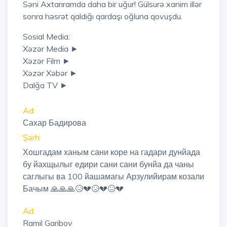
Səni Axtarıramda daha bir uğur! Gülsurə xanim illər
sonra həsrət qaldığı qardaşı oğluna qovuşdu.
Sosial Media:
Xəzər Media ►
Xəzər Film ►
Xəzər Xəbər ►
Dalğa TV ►
Ad:
Сахар Бадирова
Şərh:
Хошгадам ханым сани коре на гадари дунйада
бу йахщылыг едири сани сани бунйа да чаны
саглыгы ва 100 йашамагы Арзулийирам козали
Бачым 🙏🙏🙏😥💔😥💔😥💔
Ad:
Ramil Garibov