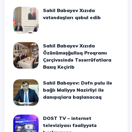
Sahil Babayev Xızıda
vətəndaşları qəbul edib
Sahil Babayev Xızıda
Özünüməşğulluq Proqramı
Çərçivəsində Təsərrüfatlara
Baxış Keçirib
Sahil Babayev: Dəfn pulu ilə
bağlı Maliyyə Nazirliyi ilə
danışıqlara başlanacaq
DOST TV – internet
televiziyası fəaliyyətə