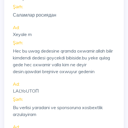
Şərh:
Саламлар росиядан
Ad:
Xeyale m
Şərh:
Hec bu uwag dedesine qramda oxwamir.allah bilir
kimdendi dedesi goycekdi bibiside.bu yeke qulag
gede hec oxwamir valla kim ne deyir
desin.qawdari brejnive oxwuyur gedenin
Ad:
LALYoUTOП
Şərh:
Bu verlisi yaradani ve sponsoruna xosbextlik
arzulayiram
Ad: