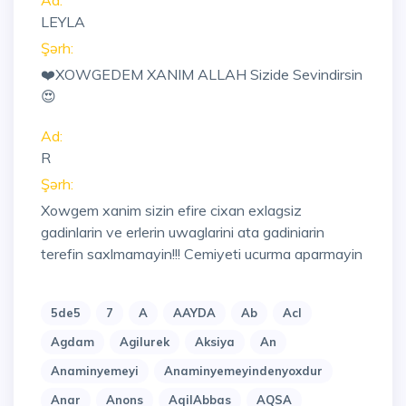
Ad:
LEYLA
Şərh:
❤️XOWGEDEM XANIM ALLAH Sizide Sevindirsin
😍
Ad:
R
Şərh:
Xowgem xanim sizin efire cixan exlagsiz
gadinlarin ve erlerin uwaglarini ata gadiniarin
terefin saxlmamayin!!! Cemiyeti ucurma aparmayin
5de5
7
A
AAYDA
Ab
Acl
Agdam
Agilurek
Aksiya
An
Anaminyemeyi
Anaminyemeyindenyoxdur
Anar
Anons
AqilAbbas
AQSA