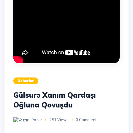
Xəbərlər
Gülsurə Xanım Qardaşı
Oğluna Qovuşdu
Yazar
281 Views
0 Comments