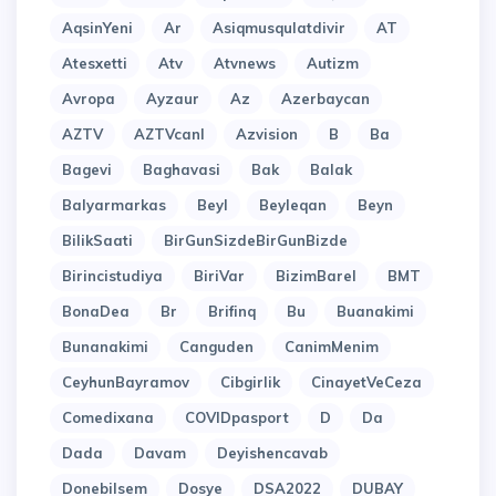
AqsinYeni
Ar
Asiqmusqulatdivir
AT
Atesxetti
Atv
Atvnews
Autizm
Avropa
Ayzaur
Az
Azerbaycan
AZTV
AZTVcanl
Azvision
B
Ba
Bagevi
Baghavasi
Bak
Balak
Balyarmarkas
Beyl
Beyleqan
Beyn
BilikSaati
BirGunSizdeBirGunBizde
Birincistudiya
BiriVar
BizimBarel
BMT
BonaDea
Br
Brifinq
Bu
Buanakimi
Bunanakimi
Canguden
CanimMenim
CeyhunBayramov
Cibgirlik
CinayetVeCeza
Comedixana
COVIDpasport
D
Da
Dada
Davam
Deyishencavab
Donebilsem
Dosye
DSA2022
DUBAY