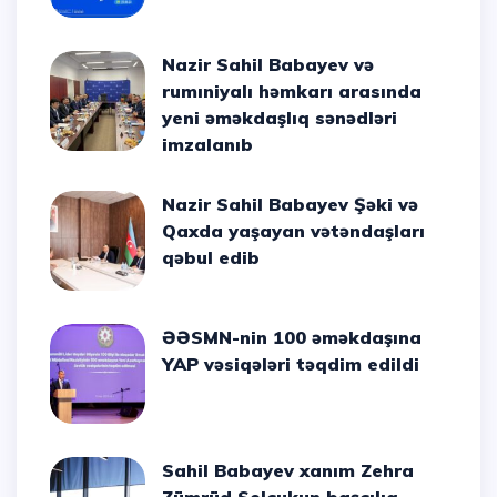
Nazir Sahil Babayev və
rumıniyalı həmkarı arasında
yeni əməkdaşlıq sənədləri
imzalanıb
Nazir Sahil Babayev Şəki və
Qaxda yaşayan vətəndaşları
qəbul edib
ƏƏSMN-nin 100 əməkdaşına
YAP vəsiqələri təqdim edildi
Sahil Babayev xanım Zehra