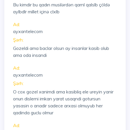
Bu kimdir bu qadın musilərdən qarnl qalslb çöldə
aylbdlr millet içinə clxlb
Ad:
ayxantelecom
Şərh:
Gozeldi ama baclar olsun ay insanlar kasib olub
ama oda insandi
Ad:
ayxantelecom
Şərh:
O cox gozel xanimdi ama kasibliq ele ureyin yanir
onun dislerni imkan yarat usaqndi gotursun
yasasin o anadir sadece arxasi olmuyub her
qadinda guclu olmur
Ad: