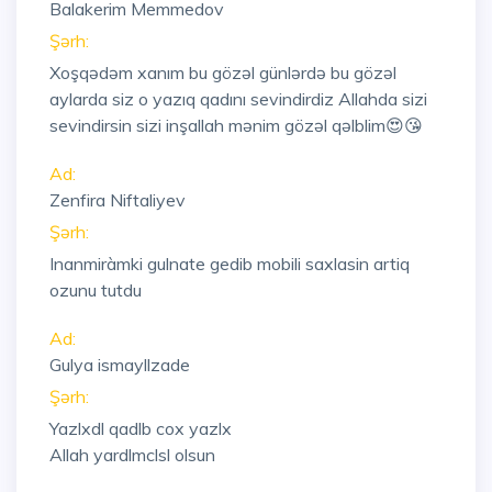
Balakerim Memmedov
Şərh:
Xoşqədəm xanım bu gözəl günlərdə bu gözəl
aylarda siz o yazıq qadını sevindirdiz Allahda sizi
sevindirsin sizi inşallah mənim gözəl qəlblim😍😘
Ad:
Zenfira Niftaliyev
Şərh:
Inanmiràmki gulnate gedib mobili saxlasin artiq
ozunu tutdu
Ad:
Gulya ismayllzade
Şərh:
Yazlxdl qadlb cox yazlx
Allah yardlmclsl olsun