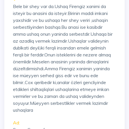
Bele bir shey var da.Ushaq Firengiz xanimi da
isteyir bu anasini da isteyir.Birinin maddi imkani
yaxshidir ve bu ushaqa her shey veriri ,ushaqin
serbestliyinden bashqa.Bu anasi ise kasibdir
amma ushaq onun yaninda serbestdir.Ushaqa bir
az azadliq vermek lazimdir.Ushaqlar valideynin
dublkati deyil,iki ferqli insandan emele gelmish
ferqli bir ferddir.Onun isteklerini de nezere almaq
önemlidir.Meselen anasinin yaninda dirnaqlarini
düzeltdirmishdi.Amma Firengiz xanimin yaninda
ise müeyyen serhed giss edir ve bunu ede
bilmir..Cox qeribedir ki,analar özleri gencliyinde
etdikleri shiltaqliqlari ushaqlarina etmeye imkan
vermirler ve bu zaman da ushaq valideynden
soyuyur.Müeyyen serbestlikler vermek lazimdir
ushaqlara
Ad: