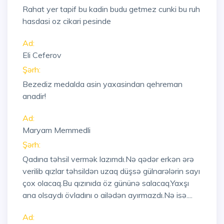
Rahat yer tapif bu kadin budu getmez cunki bu ruh
hasdasi oz cikari pesinde
Ad:
Eli Ceferov
Şərh:
Bezediz medalda asin yaxasindan qehreman
anadir!
Ad:
Maryam Memmedli
Şərh:
Qadına təhsil vermək lazımdı.Nə qədər erkən ərə
verilib qızlar təhsildən uzaq düşsə gülnarələrin sayı
çox olacaq.Bu qızınıda öz gününə salacaq.Yaxşı
ana olsaydı övladını o ailədən ayırmazdı.Nə isə....
Ad: