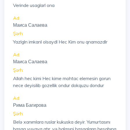
Verinde usaglarl ona
Ad:
Маиса Салаева
Şərh:
Yazlgln imkanl olsaydl Hec Kim onu qnamazdlr
Ad:
Маиса Салаева
Şərh:
Allah hec kimi Hec kime mohtac elemesin gorun
nece deyisilib gozellik ondur dokquzu dondur
Ad:
Рима Багирова
Şərh:
Belə xanımlara ruslar kukuska deyir. Yumurtasını
başqa yuvaya atır, və balasıni başqaların hesabına