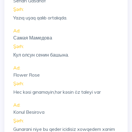
Senan Gasanof
Şərh:
Yazıq uşaq qalıb ortalıqda.
Ad:
Самая Мамедова
Şərh:
Кул олсун сенин башына.
Ad:
Flower Rose
Şərh:
Hec kəsi gınamayin,hər kəsin öz taleyi var
Ad:
Konul Besirova
Şərh:
Gunarani niye bu qeder icidisiz xowqedem xanim