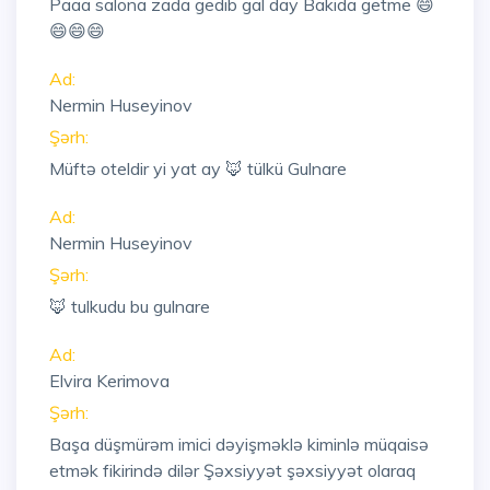
Paaa salona zada gedib gal day Bakida getme 😄
😄😄😄
Ad:
Nermin Huseyinov
Şərh:
Müftə oteldir yi yat ay 🦊 tülkü Gulnare
Ad:
Nermin Huseyinov
Şərh:
🦊 tulkudu bu gulnare
Ad:
Elvira Kerimova
Şərh:
Başa düşmürəm imici dəyişməklə kiminlə müqaisə
etmək fikirində dilər Şəxsiyyət şəxsiyyət olaraq