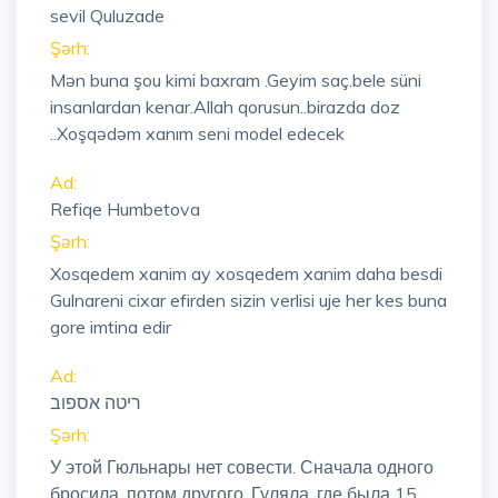
sevil Quluzade
Şərh:
Mən buna şou kimi baxram .Geyim saç.bele süni
insanlardan kenar.Allah qorusun..birazda doz
..Xoşqədəm xanım seni model edecek
Ad:
Refiqe Humbetova
Şərh:
Xosqedem xanim ay xosqedem xanim daha besdi
Gulnareni cixar efirden sizin verlisi uje her kes buna
gore imtina edir
Ad:
ריטה אספוב
Şərh:
У этой Гюльнары нет совести. Сначала одного
бросила, потом другого. Гуляла, где была 15