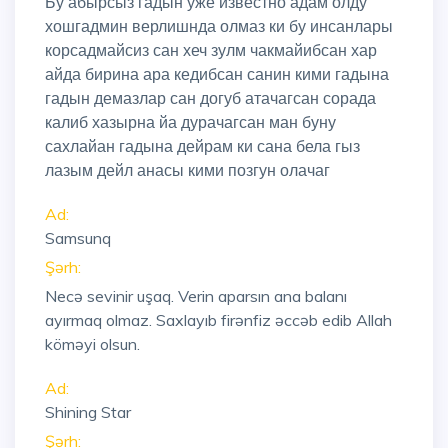
Бу абырсыз гадын уже известно адам олду
хошгадмин верлишнда олмаз ки бу инсанлары
корсадмайсиз сан хеч зулм чакмайибсан хар
айда бирина ара кедибсан санин кими гадына
гадын демазлар сан догуб атачагсан сорада
калиб хазырна йа дурачагсан ман буну
сахлайан гадына дейрам ки сана бела гыз
лазым дейл анасы кими позгун олачаг
Ad:
Samsunq
Şərh:
Necə sevinir uşaq. Verin aparsın ana balanı
ayırmaq olmaz. Saxlayıb firənfiz əccəb edib Allah
köməyi olsun.
Ad:
Shining Star
Şərh: