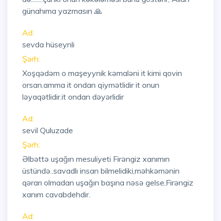
günahıma yazmasın 🙏
Ad:
sevda hüseynli
Şərh:
Xoşqədəm o maşeyynik kəmaləni it kimi qovin
orsan.amma it ondan qiymətlidir it onun
ləyaqətlidir.it ondan dəyərlidir
Ad:
sevil Quluzade
Şərh:
Əlbəttə uşağın mesuliyeti Firəngiz xanımın
üstündə..savadlı insan bilmelidiki,məhkəmənin
qərarı olmadan uşağın başına nəsə gelse,Firəngiz
xanım cavabdehdir.
Ad: