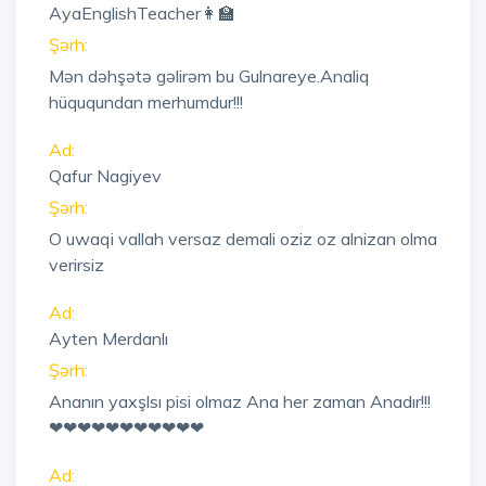
AyaEnglishTeacher👩‍🏫
Şərh:
Mən dəhşətə gəlirəm bu Gulnareye.Analiq
hüququndan merhumdur!!!
Ad:
Qafur Nagiyev
Şərh:
O uwaqi vallah versaz demali oziz oz alnizan olma
verirsiz
Ad:
Ayten Merdanlı
Şərh:
Ananın yaxşlsı pisi olmaz Ana her zaman Anadır!!!
❤❤❤❤❤❤❤❤❤❤❤
Ad: