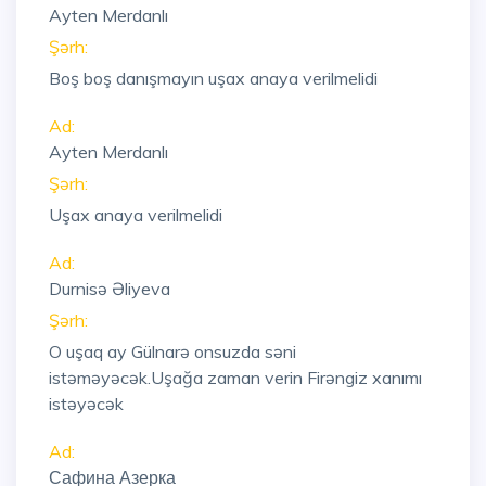
Ayten Merdanlı
Şərh:
Boş boş danışmayın uşax anaya verilmelidi
Ad:
Ayten Merdanlı
Şərh:
Uşax anaya verilmelidi
Ad:
Durnisə Əliyeva
Şərh:
O uşaq ay Gülnarə onsuzda səni
istəməyəcək.Uşağa zaman verin Firəngiz xanımı
istəyəcək
Ad:
Сафина Азерка