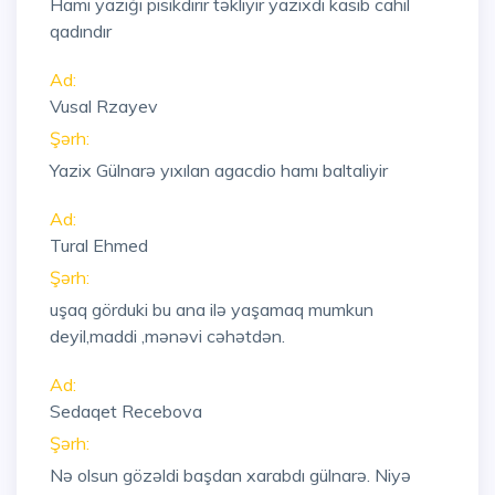
Hamı yazığı pisikdirir təkliyir yazixdi kasıb cahil
qadındır
Ad:
Vusal Rzayev
Şərh:
Yazix Gülnarə yıxılan agacdio hamı baltaliyir
Ad:
Tural Ehmed
Şərh:
uşaq görduki bu ana ilə yaşamaq mumkun
deyil,maddi ,mənəvi cəhətdən.
Ad:
Sedaqet Recebova
Şərh:
Nə olsun gözəldi başdan xarabdı gülnarə. Niyə