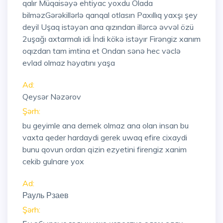
qalır Müqaisəyə ehtiyac yoxdu Olada
bilməzGərəkillərlə qanqal otlasın Paxıllıq yaxşı şey
deyil Uşaq istəyən ana qızından illərcə əvvəl özü
2uşağı axtarmalı idi İndi kökə istəyır Firəngiz xanım
oqızdan tam imtina et Ondan sənə hec vəclə
evlad olmaz həyatını yaşa
Ad:
Qeysər Nəzərov
Şərh:
bu geyimle ana demek olmaz ana olan insan bu
vaxta qeder hardaydi gerek uwaq efire cixaydi
bunu qovun ordan qizin ezyetini firengiz xanim
cekib gulnare yox
Ad:
Рауль Рзаев
Şərh: