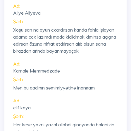
Ad:
Aliye Aliyeva
Şərh:
Xoşu san na oyun cxardırsan kanda fahla işlayan
adama cox lazımdı mada kicildmak kiminsa açıgna
edirsan özuna nifrat etdrirsan alıb olsun sana
birazdan arinda bayanmayaçak
Ad:
Kamalə Məmmədzadə
Şərh:
Mən bu qadının səmimiyyətinə inanıram
Ad:
elif kaya
Şərh:
Her kese yazni yazal allahdi qinayanda balanizin