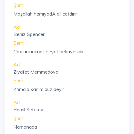
Şərh:
Maşallah hamıyadA dil catdırır
Ad:
Beniz Spencer
Şərh:
Cox acinacaqli heyat hekayesidir.
Ad:
Ziyafet Memmedova
Şərh:
Kəmalə xanım düz deyir
Ad:
Ramil Seferov
Şərh:
Namanada