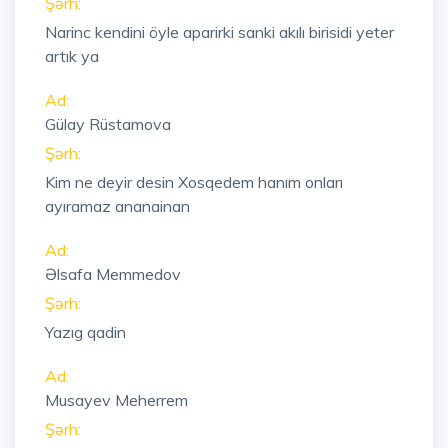
Şərh:
Narinc kendini öyle aparirki sanki akılı birisidi yeter
artık ya
Ad:
Gülay Rüstamova
Şərh:
Kim ne deyir desin Xosqedem hanım onları
ayıramaz ananainan
Ad:
Əlsafa Memmedov
Şərh:
Yazıg qadin
Ad:
Musayev Meherrem
Şərh: