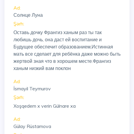
Ad:
Солнце Луна
Şərh:
Оставь дочку Франгиз ханым раз ты так
любишь дочь, она даст ей воспитание и
Будущее обеспечит образованием,Истинная
мать все сделает для ребёнка даже можно быть
жертвой зная что в хорошем месте.Франгиз
ханым низкий вам поклон
Ad:
İsmayil Teymurov
Şərh:
Xoşqedem x verin Gülnare xa
Ad:
Gülay Rüstamova