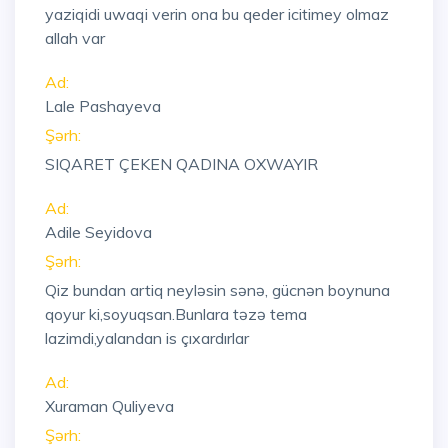
yaziqidi uwaqi verin ona bu qeder icitimey olmaz
allah var
Ad:
Lale Pashayeva
Şərh:
SIQARET ÇEKEN QADINA OXWAYIR
Ad:
Adile Seyidova
Şərh:
Qiz bundan artiq neyləsin sənə, gücnən boynuna
qoyur ki,soyuqsan.Bunlara təzə tema
lazimdi,yalandan is çıxardırlar
Ad:
Xuraman Quliyeva
Şərh: