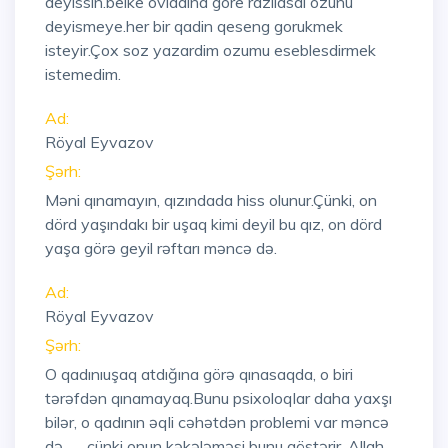
deyissin.belke ovladina gore razilasdi ozunu
deyismeye.her bir qadin qeseng gorukmek
isteyir.Çox soz yazardim ozumu eseblesdirmek
istemedim.
Ad:
Röyal Eyvazov
Şərh:
Məni qınamayın, qızındada hiss olunur.Çünki, on
dörd yaşındakı bir uşaq kimi deyil bu qız, on dörd
yaşa görə geyil rəftarı məncə də.
Ad:
Röyal Eyvazov
Şərh:
O qadınıuşaq atdığına görə qınasaqda, o biri
tərəfdən qınamayaq.Bunu psixoloqlar daha yaxşı
bilər, o qadının əqli cəhətdən problemi var məncə
də........çünki onun kəkələməsi bunu göstərir, Allah