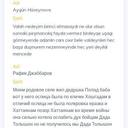
Ad:
Aygün Hüseynova
Şərh:
Valah nedeyim birinci atmasaydı ne olur olsun
sonraki peşmancılıq fayda vermez birdeyqe uşagı
görmeyende adamln canı cıxır bele valdeynleri hec
başa duşmurem nezenmeyinde hec yeri deyildi
mencede
Ad:
Рафик Джаббаров
Şərh:
Моем родовое селе жил дедушка Полад баба
вот у него ослица была по кличке Хошгадам в
отличий ослица не была полкровка еразка и
Хаттаянам позор Хаттаянам во время войны
она сильно хотела ослабить дух бойцам Дада
Толышон но не получилось мы Дада Толышон