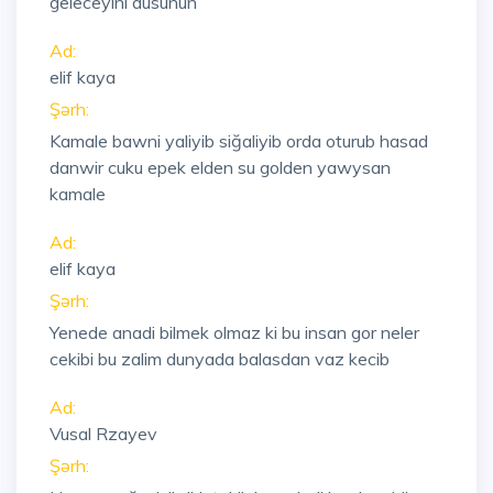
geleceyini dusunun
Ad:
elif kaya
Şərh:
Kamale bawni yaliyib siğaliyib orda oturub hasad
danwir cuku epek elden su golden yawysan
kamale
Ad:
elif kaya
Şərh:
Yenede anadi bilmek olmaz ki bu insan gor neler
cekibi bu zalim dunyada balasdan vaz kecib
Ad:
Vusal Rzayev
Şərh: