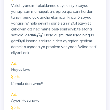
Vallah yandım tokuldumee,deyirki niyə soyuq
yanaşırsan mamaqurban, eşi bu qız səni hardan
tanıyır buna çox analıq eləmisən ki sənə soyuq
yanaşsın? hələ sevinki sənə sarilir 20il əziyyət
çəkdiyim qız heç mənə belə sarilnayib,telefona
satıldığı qədər🤣🤣 Başa düşmürəm uşaq bir gün
gördüyü insana sarilırsa elden ayaqdan gedirsə
demek o uşaqda ya problem var yada özünə sərf
eliyəni edir
Ad:
Hayat Livu
Şərh:
Kəmalə daniwma!!
Ad:
Ayse Hasanova
Şərh: