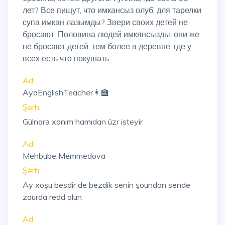
лет? Все пищут, что имкансыз олуб, для тарелки
супа имкан лазымды? Звери своих детей не
бросают. Половина людей имкянсызды, они же
не бросают детей, тем более в деревне, где у
всех есть что покушать.
Ad:
AyaEnglishTeacher👩‍🏫
Şərh:
Gülnarə xanım hamıdan üzr isteyir
Ad:
Mehbube Memmedova
Şərh:
Ay xoşu besdir de bezdik senin şoundan sende
zaurda redd olun
Ad: