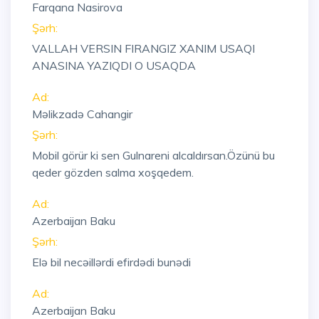
Farqana Nasirova
Şərh:
VALLAH VERSIN FIRANGIZ XANIM USAQI
ANASINA YAZIQDI O USAQDA
Ad:
Məlikzadə Cahangir
Şərh:
Mobil görür ki sen Gulnareni alcaldırsan.Özünü bu
qeder gözden salma xoşqedem.
Ad:
Azerbaijan Baku
Şərh:
Elə bil necəillərdi efirdədi bunədi
Ad:
Azerbaijan Baku