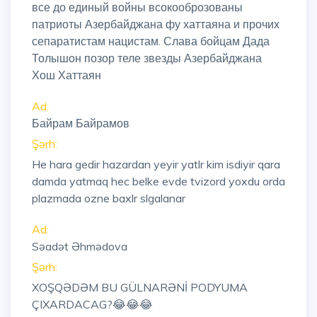
все до единый войны всокооброзованы
патриоты Азербайджана фу хаттаяна и прочих
сепаратистам нацистам. Слава бойцам Дада
Толышон позор теле звезды Азербайджана
Хош Хаттаян
Ad:
Байрам Байрамов
Şərh:
He hara gedir hazardan yeyir yatlr kim isdiyir qara
damda yatmaq hec belke evde tvizord yoxdu orda
plazmada ozne baxlr slgalanar
Ad:
Səadət Əhmədova
Şərh:
XOŞQƏDƏM BU GÜLNARƏNİ PODYUMA
ÇIXARDACAG?😂😂😂