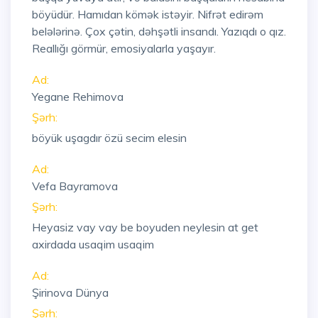
böyüdür. Hamıdan kömək istəyir. Nifrət edirəm
belələrinə. Çox çətin, dəhşətli insandı. Yazıqdı o qız.
Reallığı görmür, emosiyalarla yaşayır.
Ad:
Yegane Rehimova
Şərh:
böyük uşagdır özü secim elesin
Ad:
Vefa Bayramova
Şərh:
Heyasiz vay vay be boyuden neylesin at get
axirdada usaqim usaqim
Ad:
Şirinova Dünya
Şərh: