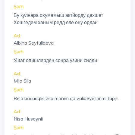
Şərh:
Бу кулнара охумамыш актйорду дехшет
Хошгедем ханым редд еле ону ордан
Ad:
Albina Seyfullaeva
Şərh:
Ушаг опишлерден сонра узини силди
Ad:
Mila Sila
Şərh:
Belə bacarıqlısızsa mənim də valideyinlərimi tapın.
Ad:
Nisa Huseynli
Şərh: