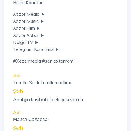
Bizim Kanallar :
Xəzər Media ►
Xəzər Music ►
Xəzər Film ►
Xəzər Xəbər ►
Dalğa TV ►
Telegram Kanalımız ►
#xezermedia #seniaxtariram
Ad:
Tamilla Seidi Tamillamuellime
Şərh:
Analigin kasibciliqla elaqesi yoxdu...
Ad:
Маиса Салаева
Şərh: