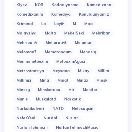
Kiyev
KOB
Kodadiyasma
Komedixana
Komedixanim
Komediya
Konuldunyamiz
Kriminal
La
Layih
M
Maa
Malayziya
Malta
MebelSexi
Mehriban
MehribanV
Meliorativt
Meloman
Meloman7
Memorandum
Menasiq
Menimmetbexim
MetbaxinAgasi
Metrostansiya
Meyxana
Mikay
Millim
Millimiz
Mina
Minat
Minax
Minsk
Minskg
Minskqrupu
Mir
Monitor
Munis
Muskulatd
Narkotik
Narkotikalveri
NATO
Nefesaqsin
NefesYeni
NurAni
Nurlan
NurlanTehmezli
NurlanTehmezliMusic