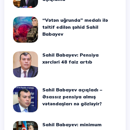
“Vətən uğrunda” medalı ilə
təltif edilən şəhid Sahil
Babayev
Sahil Babayev: Pensiya
xərcləri 48 faiz artıb
Sahil Babayev açıqladı –
Əsassız pensiya almış
vətəndaşları nə gözləyir?
Sahil Babayev: minimum