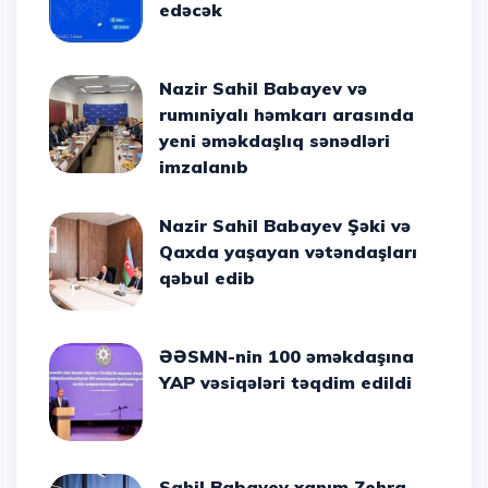
edəcək
Nazir Sahil Babayev və
rumıniyalı həmkarı arasında
yeni əməkdaşlıq sənədləri
imzalanıb
Nazir Sahil Babayev Şəki və
Qaxda yaşayan vətəndaşları
qəbul edib
ƏƏSMN-nin 100 əməkdaşına
YAP vəsiqələri təqdim edildi
Sahil Babayev xanım Zehra