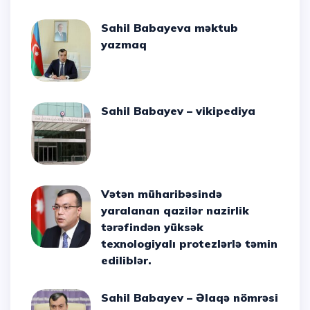
Sahil Babayeva məktub
yazmaq
Sahil Babayev – vikipediya
Vətən müharibəsində
yaralanan qazilər nazirlik
tərəfindən yüksək
texnologiyalı protezlərlə təmin
ediliblər.
Sahil Babayev – Əlaqə nömrəsi