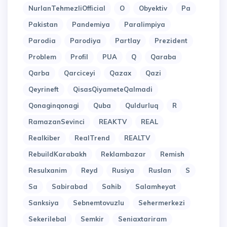
NurlanTehmezliOfficial
O
Obyektiv
Pa
Pakistan
Pandemiya
Paralimpiya
Parodia
Parodiya
Partlay
Prezident
Problem
Profil
PUA
Q
Qaraba
Qarba
Qarciceyi
Qazax
Qazi
Qeyrineft
QisasQiyameteQalmadi
Qonaginqonagi
Quba
Quldurluq
R
RamazanSevinci
REAKTV
REAL
Realkiber
RealTrend
REALTV
RebuildKarabakh
Reklambazar
Remish
Resulxanim
Reyd
Rusiya
Ruslan
S
Sa
Sabirabad
Sahib
Salamheyat
Sanksiya
Sebnemtovuzlu
Sehermerkezi
Sekerilebal
Semkir
Seniaxtariram