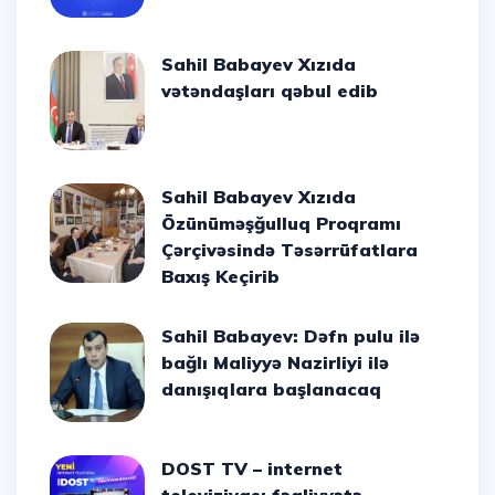
Sahil Babayev Xızıda
vətəndaşları qəbul edib
Sahil Babayev Xızıda
Özünüməşğulluq Proqramı
Çərçivəsində Təsərrüfatlara
Baxış Keçirib
Sahil Babayev: Dəfn pulu ilə
bağlı Maliyyə Nazirliyi ilə
danışıqlara başlanacaq
DOST TV – internet