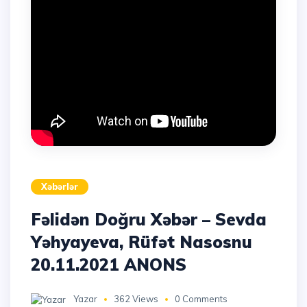
Xəbərlər
Fəlidən Doğru Xəbər – Sevda
Yəhyayeva, Rüfət Nasosnu
20.11.2021 ANONS
Yazar
362 Views
0 Comments