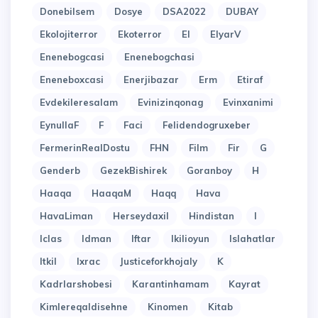
Donebilsem
Dosye
DSA2022
DUBAY
Ekolojiterror
Ekoterror
El
ElyarV
Enenebogcasi
Enenebogchasi
Eneneboxcasi
Enerjibazar
Erm
Etiraf
Evdekileresalam
Evinizinqonag
Evinxanimi
EynullaF
F
Faci
Felidendogruxeber
FermerinRealDostu
FHN
Film
Fir
G
Genderb
GezekBishirek
Goranboy
H
Haaqa
HaaqaM
Haqq
Hava
HavaLiman
Herseydaxil
Hindistan
I
Iclas
Idman
Iftar
Ikilioyun
Islahatlar
Itkil
Ixrac
Justiceforkhojaly
K
Kadrlarshobesi
Karantinhamam
Kayrat
Kimlereqaldisehne
Kinomen
Kitab