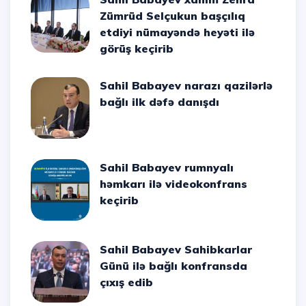
Zümrüd Selçukun başçılıq
etdiyi nümayəndə heyəti ilə
görüş keçirib
Sahil Babayev narazı qazilərlə
bağlı ilk dəfə danışdı
Sahil Babayev rumnyalı
həmkarı ilə videokonfrans
keçirib
Sahil Babayev Sahibkarlar
Günü ilə bağlı konfransda
çıxış edib