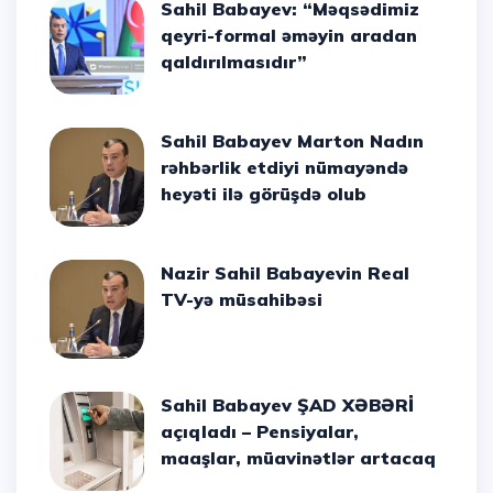
Sahil Babayev: “Məqsədimiz
qeyri-formal əməyin aradan
qaldırılmasıdır”
Sahil Babayev Marton Nadın
rəhbərlik etdiyi nümayəndə
heyəti ilə görüşdə olub
Nazir Sahil Babayevin Real
TV-yə müsahibəsi
Sahil Babayev ŞAD XƏBƏRİ
açıqladı – Pensiyalar,
maaşlar, müavinətlər artacaq