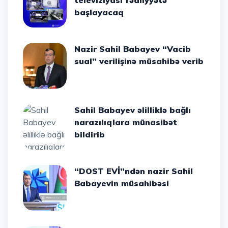
televiziyası fəaliyyətə
başlayacaq
Nazir Sahil Babayev “Vacib
sual” verilişinə müsahibə verib
Sahil Babayev əlilliklə bağlı
narazılıqlara münasibət
bildirib
“DOST EVİ”ndən nazir Sahil
Babayevin müsahibəsi