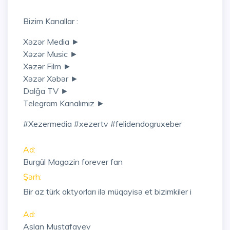
Bizim Kanallar :
Xəzər Media ►
Xəzər Music ►
Xəzər Film ►
Xəzər Xəbər ►
Dalğa TV ►
Telegram Kanalımız ►
#xezermedia #xezertv #felidendogruxeber
Ad:
Burgül Magazin forever fan
Şərh:
Bir az türk aktyorları ilə müqayisə et bizimkiler i
Ad:
Aslan Mustafayev