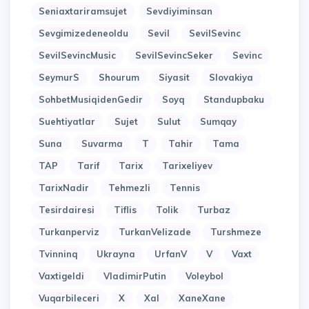
Seniaxtariramsujet
Sevdiyiminsan
Sevgimizedeneoldu
Sevil
SevilSevinc
SevilSevincMusic
SevilSevincSeker
Sevinc
SeymurS
Shourum
Siyasit
Slovakiya
SohbetMusiqidenGedir
Soyq
Standupbaku
Suehtiyatlar
Sujet
Sulut
Sumqay
Suna
Suvarma
T
Tahir
Tama
TAP
Tarif
Tarix
Tarixeliyev
TarixNadir
Tehmezli
Tennis
Tesirdairesi
Tiflis
Tolik
Turbaz
Turkanperviz
TurkanVelizade
Turshmeze
Tvinninq
Ukrayna
UrfanV
V
Vaxt
Vaxtigeldi
VladimirPutin
Voleybol
Vuqarbileceri
X
Xal
XaneXane