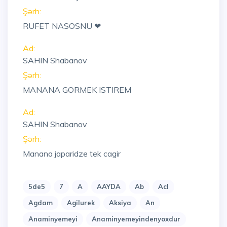
Şərh:
RUFET NASOSNU ❤
Ad:
SAHIN Shabanov
Şərh:
MANANA GORMEK ISTIREM
Ad:
SAHIN Shabanov
Şərh:
Manana japaridze tek cagir
5de5
7
A
AAYDA
Ab
Acl
Agdam
Agilurek
Aksiya
An
Anaminyemeyi
Anaminyemeyindenyoxdur