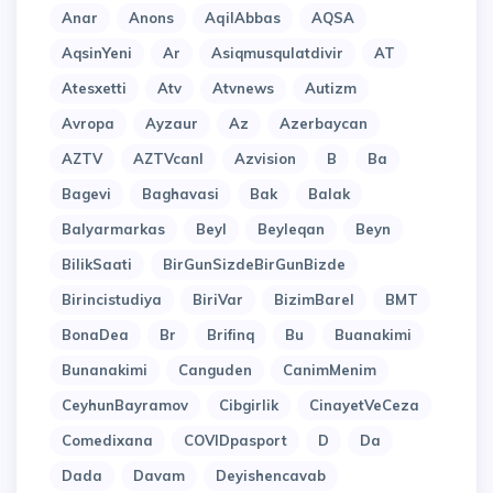
Anar
Anons
AqilAbbas
AQSA
AqsinYeni
Ar
Asiqmusqulatdivir
AT
Atesxetti
Atv
Atvnews
Autizm
Avropa
Ayzaur
Az
Azerbaycan
AZTV
AZTVcanl
Azvision
B
Ba
Bagevi
Baghavasi
Bak
Balak
Balyarmarkas
Beyl
Beyleqan
Beyn
BilikSaati
BirGunSizdeBirGunBizde
Birincistudiya
BiriVar
BizimBarel
BMT
BonaDea
Br
Brifinq
Bu
Buanakimi
Bunanakimi
Canguden
CanimMenim
CeyhunBayramov
Cibgirlik
CinayetVeCeza
Comedixana
COVIDpasport
D
Da
Dada
Davam
Deyishencavab