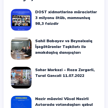
DOST xidmətlərinə müraciətlər
3 milyonu ötüb, məmnunluq
98,3 faizdir
Sahil Babayev və Beynəlxalq
İşəgötürənlər Təşkilatı ilə
əməkdaşlıq danışıqları
Səhər Mərkəzi – Roza Zərgərli,
Tural Gəncəli 11.07.2022
Nazir müavini Vüsal Nəsirli
Astarada vətəndaşları qəbul