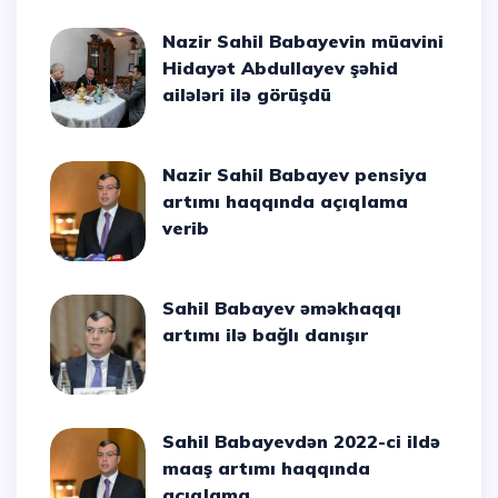
Nazir Sahil Babayevin müavini
Hidayət Abdullayev şəhid
ailələri ilə görüşdü
Nazir Sahil Babayev pensiya
artımı haqqında açıqlama
verib
Sahil Babayev əməkhaqqı
artımı ilə bağlı danışır
Sahil Babayevdən 2022-ci ildə
maaş artımı haqqında
açıqlama