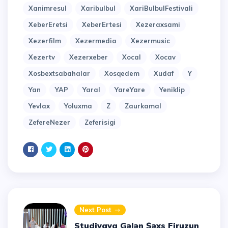
Xanimresul
Xaribulbul
XariBulbulFestivali
XeberEretsi
XeberErtesi
Xezeraxsami
Xezerfilm
Xezermedia
Xezermusic
Xezertv
Xezerxeber
Xocal
Xocav
Xosbextsabahalar
Xosqedem
Xudaf
Y
Yan
YAP
Yaral
YareYare
Yeniklip
Yevlax
Yoluxma
Z
Zaurkamal
ZefereNezer
Zeferisigi
Next Post
Studiyaya Gələn Şəxs Firuzun