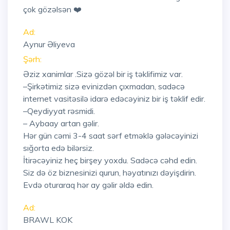
çok gözəlsən ❤️
Ad:
Aynur Əliyeva
Şərh:
Əziz xanimlar .Sizə gözəl bir iş təklifimiz var.
–Şirkətimiz sizə evinizdən çıxmadan, sadəcə
internet vasitəsilə idarə edəcəyiniz bir iş təklif edir.
–Qeydiyyat rəsmidi.
– Aybaay artan gəlir.
Hər gün cəmi 3-4 saat sərf etməklə gələcəyinizi
sığorta edə bilərsiz.
İtirəcəyiniz heç birşey yoxdu. Sadəcə cəhd edin.
Siz də öz biznesinizi qurun, həyatınızı dəyişdirin.
Evdə oturaraq hər ay gəlir əldə edin.
Ad:
BRAWL KOK