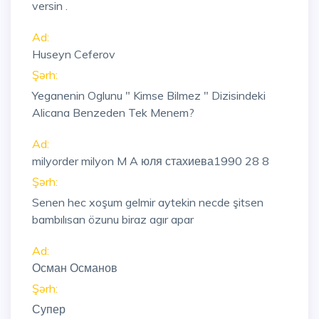
versin .
Ad:
Huseyn Ceferov
Şərh:
Yeganenin Oglunu " Kimse Bilmez " Dizisindeki
Alicana Benzeden Tek Menem?
Ad:
milyorder milyon M A юля стахиева1990 28 8
Şərh:
Senen hec xoşum gelmir aytekin necde şitsen
bambılısan özunu biraz agır apar
Ad:
Осман Османов
Şərh:
Супер