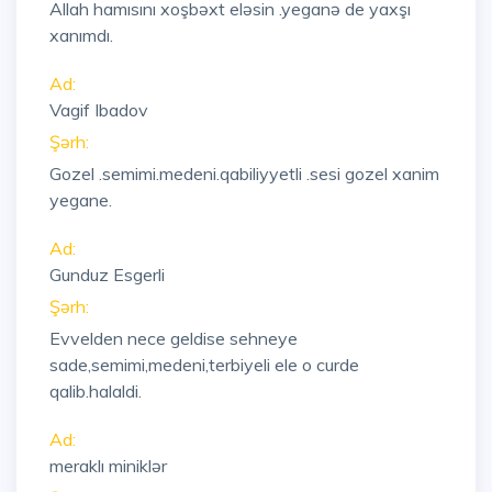
Allah hamısını xoşbəxt eləsin .yeganə de yaxşı
xanımdı.
Ad:
Vagif Ibadov
Şərh:
Gozel .semimi.medeni.qabiliyyetli .sesi gozel xanim
yegane.
Ad:
Gunduz Esgerli
Şərh:
Evvelden nece geldise sehneye
sade,semimi,medeni,terbiyeli ele o curde
qalib.halaldi.
Ad:
meraklı miniklər