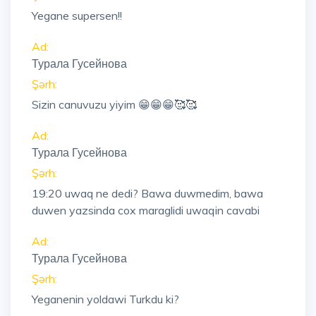
Yegane supersen!!
Ad:
Турала Гусейнова
Şərh:
Sizin canuvuzu yiyim 😁😁😁🥰🥰
Ad:
Турала Гусейнова
Şərh:
19:20
uwaq ne dedi? Bawa duwmedim, bawa
duwen yazsinda cox maraglidi uwaqin cavabi
Ad:
Турала Гусейнова
Şərh:
Yeganenin yoldawi Turkdu ki?