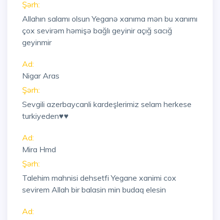
Şərh:
Allahın salamı olsun Yeganə xanıma mən bu xanımı
çox sevirəm həmişə bağlı geyinir açığ sacığ
geyinmir
Ad:
Nigar Aras
Şərh:
Sevgili azerbaycanli kardeşlerimiz selam herkese
turkiyeden♥️♥️
Ad:
Mira Hmd
Şərh:
Talehim mahnisi dehsetfi Yegane xanimi cox
sevirem Allah bir balasin min budaq elesin
Ad: