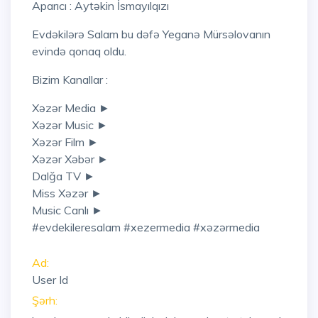
Aparıcı : Aytəkin İsmayılqızı
Evdəkilərə Salam bu dəfə Yeganə Mürsəlovanın
evində qonaq oldu.
Bizim Kanallar :
Xəzər Media ►
Xəzər Music ►
Xəzər Film ►
Xəzər Xəbər ►
Dalğa TV ►
Miss Xəzər ►
Music Canlı ►
#evdekileresalam #xezermedia #xəzərmedia
Ad:
User Id
Şərh: