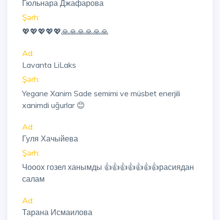
Гюльнара Джафарова
Şərh:
💖💖💖💖💖🙏🙏🙏🙏🙏🙏
Ad:
Lavanta LiLaks
Şərh:
Yegane Xanim Sade semimi ve müsbet enerjili
xanimdi uğurlar 😊
Ad:
Гуля Хачыйева
Şərh:
Чооох гозел ханымды 👍👍👍👍👍👍👍расиядан
салам
Ad:
Тарана Исмаилова