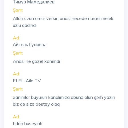
Тимур Мамедалиев
Şərh:
Allah uzun ömür versin anasi necede nurani melek
üzlü qadindi
Ad:
Айсель Гулиева
Şərh:
Anasi ne gozel xanimdi
Ad:
ELEL. Aile TV
Şərh:
xanımlar buyurun kanalımıza abunə olun şərh yazın
biz də sizə dəstəy olaq
Ad:
fidan huseyinli