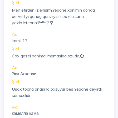
Şərh:
Men efirden izlenisrm.Yegane xanimin qonag
perverliyi qonag qarsiliyisi cox ela.cana
yaxin.ictennn🌹🌹🌹🌹
Ad:
kamil 13
Şərh:
Cox gozel xanimdi mamasida ozude,💞
Ad:
Эка Аскерли
Şərh:
Usax tocna anasina oxsuyur bes Yegane deyirdi
samaxilidi
Ad:
камелла кама