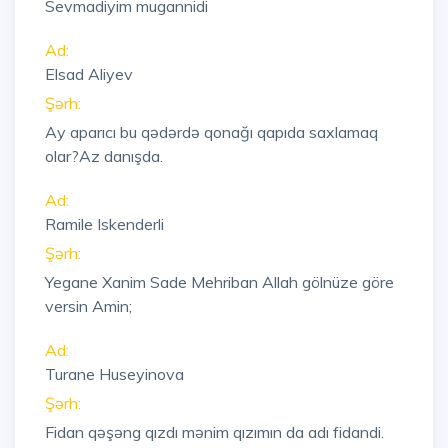
Sevmadiyim mugannidi
Ad:
Elsad Aliyev
Şərh:
Ay aparıcı bu qədərdə qonağı qapıda saxlamaq
olar?Az danışda.
Ad:
Ramile Iskenderli
Şərh:
Yegane Xanim Sade Mehriban Allah gölnüze göre
versin Amin;
Ad:
Turane Huseyinova
Şərh:
Fidan qəşəng qızdı mənim qızımın da adı fidandi.