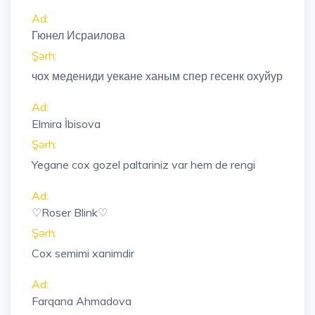
Ad:
Гюнел Исраилова
Şərh:
чох медениди уекане ханым спер гесенк охуйур
Ad:
Elmira İbisova
Şərh:
Yegane cox gozel paltariniz var hem de rengi
Ad:
♡Roser Blink♡
Şərh:
Cox semimi xanimdir
Ad:
Farqana Ahmadova