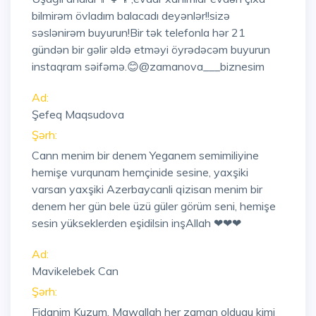
bilmirəm övladım balacadı deyənlər!!sizə
səslənirəm buyurun!Bir tək telefonla hər 21
gündən bir gəlir əldə etməyi öyrədəcəm buyurun
instaqram səifəmə.😊@zamanova___biznesim
Ad:
Şefeq Maqsudova
Şərh:
Cann menim bir denem Yeganem semimiliyine
hemişe vurqunam hemçinide sesine, yaxşiki
varsan yaxşiki Azerbaycanli qizisan menim bir
denem her gün bele üzü güler görüm seni, hemişe
sesin yükseklerden eşidilsin inşAllah ❤❤❤
Ad:
Mavikelebek Can
Şərh:
Fidanim Kuzum. Mawallah her zaman oldugu kimi