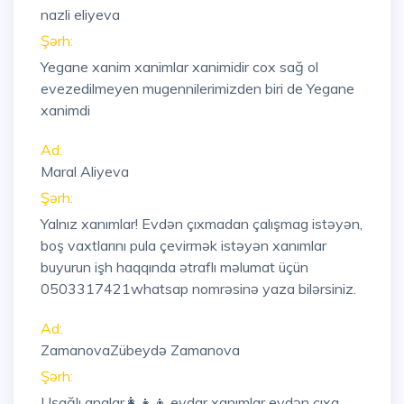
nazli eliyeva
Şərh:
Yegane xanim xanimlar xanimidir cox sağ ol
evezedilmeyen mugennilerimizden biri de Yegane
xanimdi
Ad:
Maral Aliyeva
Şərh:
Yalnız xanımlar! Evdən çıxmadan çalışmag istəyən,
boş vaxtlarını pula çevirmək istəyən xanımlar
buyurun işh haqqında ətraflı məlumat üçün
0503317421whatsap nomrəsinə yaza bilərsiniz.
Ad:
ZamanovaZübeydə Zamanova
Şərh:
Uşağlı analar👩‍👧‍👦,evdar xanımlar evdən çıxa