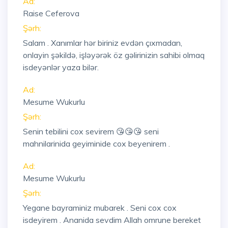
Ad:
Raise Ceferova
Şərh:
Salam . Xanımlar hər biriniz evdən çıxmadan,
onlayin şəkildə, işləyərək öz gəlirinizin sahibi olmaq
isdeyənlər yaza bilər.
Ad:
Mesume Wukurlu
Şərh:
Senin tebilini cox sevirem 😘😘😘 seni
mahnilarinida geyiminide cox beyenirem .
Ad:
Mesume Wukurlu
Şərh:
Yegane bayraminiz mubarek . Seni cox cox
isdeyirem . Ananida sevdim Allah omrune bereket