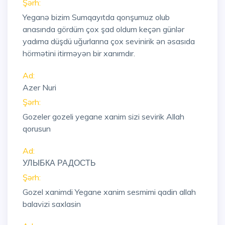
Şərh:
Yeganə bizim Sumqayıtda qonşumuz olub
anasında gördüm çox şad oldum keçən günlər
yadıma düşdü uğurlarına çox sevinirik ən əsasıda
hörmətini itirməyən bir xanımdır.
Ad:
Azer Nuri
Şərh:
Gozeler gozeli yegane xanim sizi sevirik Allah
qorusun
Ad:
УЛЫБКА РАДОСТЬ
Şərh:
Gozel xanimdi Yegane xanim sesmimi qadin allah
balavizi saxlasin