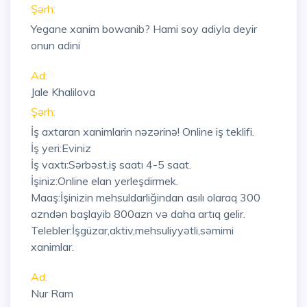
Şərh:
Yegane xanim bowanib? Hami soy adiyla deyir
onun adini
Ad:
Jale Khalilova
Şərh:
İş axtaran xanimlarin nəzərinə! Online iş teklifi.
İş yeri:Eviniz
İş vaxtı:Sərbəst,iş saatı 4-5 saat.
İşiniz:Online elan yerleşdirmek.
Maaş:İşinizin mehsuldarliğindan asılı olaraq 300
azndən başlayib 800azn və daha artıq gelir.
Telebler:İşgüzar,aktiv,mehsuliyyətli,səmimi
xanimlar.
Ad:
Nur Ram