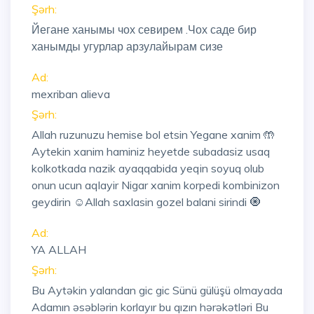
Şərh:
Йегане ханымы чох севирем .Чох саде бир
ханымды угурлар арзулайырам сизе
Ad:
mexriban alieva
Şərh:
Allah ruzunuzu hemise bol etsin Yegane xanim 🤲
Aytekin xanim haminiz heyetde subadasiz usaq
kolkotkada nazik ayaqqabida yeqin soyuq olub
onun ucun aqlayir Nigar xanim korpedi kombinizon
geydirin ☺️Allah saxlasin gozel balani sirindi 🧿
Ad:
YA ALLAH
Şərh:
Bu Aytəkin yalandan gic gic Sünü gülüşü olmayada
Adamın əsəblərin korlayır bu qızın hərəkətləri Bu