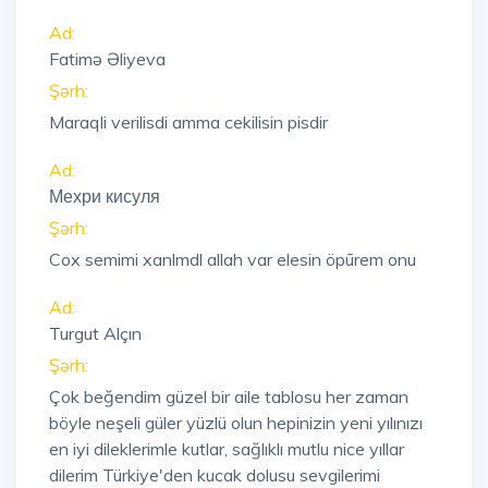
Ad:
Fatimə Əliyeva
Şərh:
Maraqli verilisdi amma cekilisin pisdir
Ad:
Мехри кисуля
Şərh:
Cox semimi xanlmdl allah var elesin öpūrem onu
Ad:
Turgut Alçın
Şərh:
Çok beğendim güzel bir aile tablosu her zaman
böyle neşeli güler yüzlü olun hepinizin yeni yılınızı
en iyi dileklerimle kutlar, sağlıklı mutlu nice yıllar
dilerim Türkiye'den kucak dolusu sevgilerimi