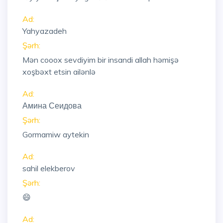
Ad:
Yahyazadeh
Şərh:
Mən cooox sevdiyim bir insandi allah həmişə
xoşbəxt etsin ailənlə
Ad:
Амина Сеидова
Şərh:
Gormamiw aytekin
Ad:
sahil elekberov
Şərh:
😄
Ad: