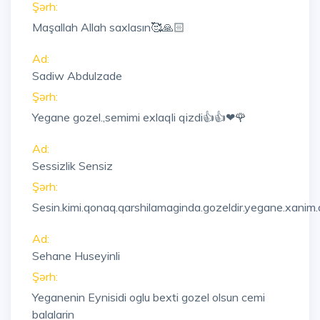
Şərh:
Maşallah Allah saxlasın🥰🙏🏻
Ad:
Sadiw Abdulzade
Şərh:
Yegane gozel.,semimi exlaqli qizdi👍👍❤🌹
Ad:
Sessizlik Sensiz
Şərh:
Sesin.kimi.qonaq.qarshilamaginda.gozeldir.yegane.xanim.al
Ad:
Sehane Huseyinli
Şərh:
Yeganenin Eynisidi oglu bexti gozel olsun cemi
balalarin