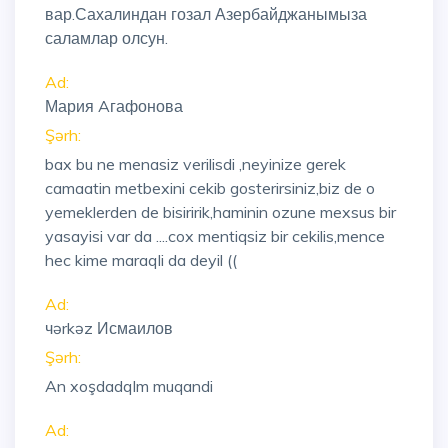
вар.Сахалиндан гозал Азербайджанымыза
саламлар олсун.
Ad:
Мария Aгафонова
Şərh:
bax bu ne menasiz verilisdi ,neyinize gerek
camaatin metbexini cekib gosterirsiniz,biz de o
yemeklerden de bisiririk,haminin ozune mexsus bir
yasayisi var da ....cox mentiqsiz bir cekilis,mence
hec kime maraqli da deyil ((
Ad:
чərkəz Исмаилов
Şərh:
An xoşdadqlm muqandi
Ad: