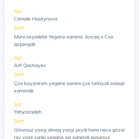
Ad:
Cemale Huseynova
Şərh:
Məni oxşadırlar Yeganə xanıma. Ancaq o Cox
qəşəngdir
Ad:
Arif Qachayev
Şərh:
Çox bəyənirəm yegane xanımı çox tərbiyəli əxlaqlı
xamimdir
Ad:
Yahyazadeh
Şərh:
Görursuz yaxşi olmaq yaxşi şeydi hami necə gözəl
rəy yazir çunki yeganə əsl xanimdi qüsursuz