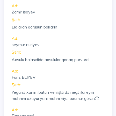
Ad:
Zamir isayev
Şərh:
Ela allah qorusun balllarin
Ad:
seymur nuriyev
Şərh:
Axsulu balasıdida axsulular qonaq pərvərdi
Ad:
Fariz ELIYEV
Şərh:
Yeganə xanım bütün verilişlərdə neçə ildi eyni
mahnını oxuyur.yeni mahnı niyə oxumur görən🤔
Ad: