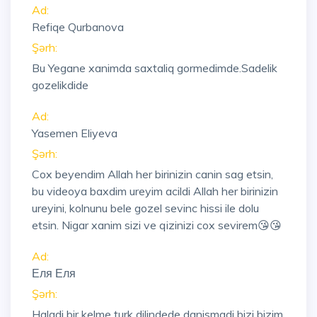
Ad:
Refiqe Qurbanova
Şərh:
Bu Yegane xanimda saxtaliq gormedimde.Sadelik
gozelikdide
Ad:
Yasemen Eliyeva
Şərh:
Cox beyendim Allah her birinizin canin sag etsin,
bu videoya baxdim ureyim acildi Allah her birinizin
ureyini, kolnunu bele gozel sevinc hissi ile dolu
etsin. Nigar xanim sizi ve qizinizi cox sevirem😘😘
Ad:
Еля Еля
Şərh:
Haladi bir kelme turk dilindede danismadi bizi bizim