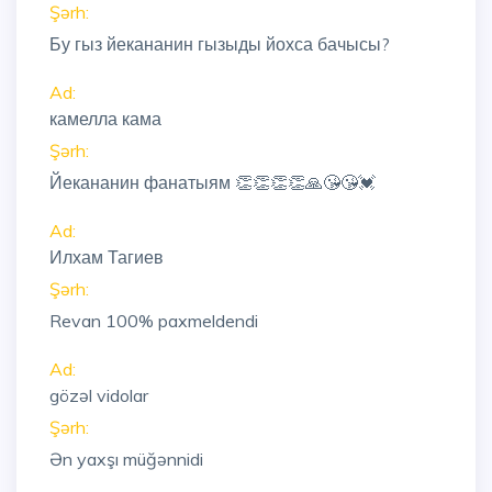
Şərh:
Бу гыз йекананин гызыды йохса бачысы?
Ad:
камелла кама
Şərh:
Йекананин фанатыям 👏👏👏👏🙏😘😘💓
Ad:
Илхам Тагиев
Şərh:
Revan 100% paxmeldendi
Ad:
gözəl vidolar
Şərh:
Ən yaxşı müğənnidi