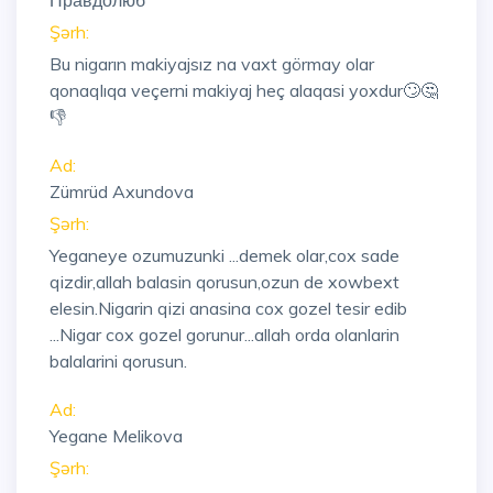
Правдолюб
Şərh:
Bu nigarın makiyajsız na vaxt görmay olar
qonaqlıqa veçerni makiyaj heç alaqasi yoxdur🙄🤔
👎
Ad:
Zümrüd Axundova
Şərh:
Yeganeye ozumuzunki ...demek olar,cox sade
qizdir,allah balasin qorusun,ozun de xowbext
elesin.Nigarin qizi anasina cox gozel tesir edib
...Nigar cox gozel gorunur...allah orda olanlarin
balalarini qorusun.
Ad:
Yegane Melikova
Şərh: