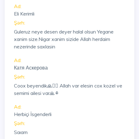
Ad:
Eli Kerimli
Şərh:
Guleruz neye desen deyer halal olsun Yegane
xanim size.Nigar xanim sizide Allah herdaim
nezerinde saxlasin
Ad:
Катя Аскерова
Şərh:
Coox beyendik🙏🙋‍♀️ Allah var elesin cox kozel ve
semimi ailesi var🙏⚘
Ad:
Herbiçi İsgenderli
Şərh:
Saıam