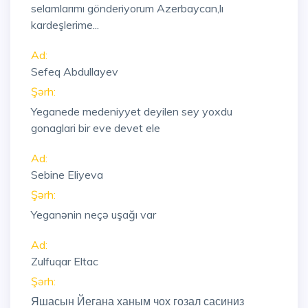
selamlarımı gönderiyorum Azerbaycan,lı
kardeşlerime...
Ad:
Sefeq Abdullayev
Şərh:
Yeganede medeniyyet deyilen sey yoxdu
gonaglari bir eve devet ele
Ad:
Sebine Eliyeva
Şərh:
Yeganənin neçə uşağı var
Ad:
Zulfuqar Eltac
Şərh:
Яшасын Йегана ханым чох гозал сасиниз