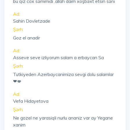
bu qiz cox səmimidi .allah daim xoşbəxt etsin səni
Ad:
Sahin Dovletzade
Şərh:
Goz el anadir
Ad:
Asseve seve izliyorum salam a erbaycan Sa
Şərh:
Tutkiyeden Azerbaycanimiza sevgi dolu salamlar
❤💋
Ad:
Vefa Hidayetova
Şərh:
Ne gozel ne yarasiqli nurlu ananiz var ay Yegane
xanim