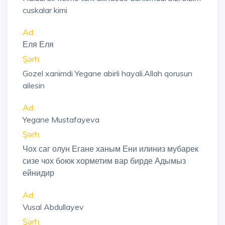
cuskalar kimi
Ad:
Еля Еля
Şərh:
Gozel xanimdi Yegane abirli hayali.Allah qorusun
ailesin
Ad:
Yegane Mustafayeva
Şərh:
Чох саг олун Егане ханым Ени илиниз мубарек
сизе чох боюк хорметим вар бирде Адымыз
ейнидир
Ad:
Vusal Abdullayev
Şərh: