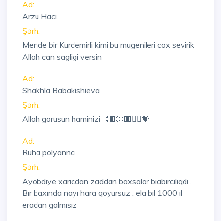
Ad:
Arzu Haci
Şərh:
Mende bir Kurdemirli kimi bu mugenileri cox sevirik
Allah can sagligi versin
Ad:
Shakhla Babakishieva
Şərh:
Allah gorusun haminizi👏🏼👏🏼🙋‍♀️💝
Ad:
Ruha polyanna
Şərh:
Ayobdıye xarıcdan zaddan baxsalar bıabırcılıqdı .
Bır baxında nayı hara qoyursuz . ela bıl 1000 ıl
eradan galmısız