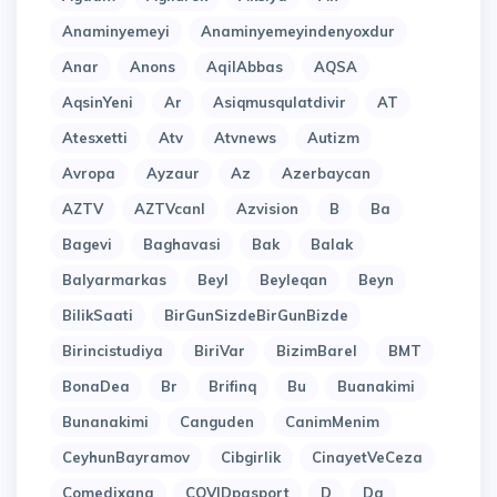
Anaminyemeyi
Anaminyemeyindenyoxdur
Anar
Anons
AqilAbbas
AQSA
AqsinYeni
Ar
Asiqmusqulatdivir
AT
Atesxetti
Atv
Atvnews
Autizm
Avropa
Ayzaur
Az
Azerbaycan
AZTV
AZTVcanl
Azvision
B
Ba
Bagevi
Baghavasi
Bak
Balak
Balyarmarkas
Beyl
Beyleqan
Beyn
BilikSaati
BirGunSizdeBirGunBizde
Birincistudiya
BiriVar
BizimBarel
BMT
BonaDea
Br
Brifinq
Bu
Buanakimi
Bunanakimi
Canguden
CanimMenim
CeyhunBayramov
Cibgirlik
CinayetVeCeza
Comedixana
COVIDpasport
D
Da