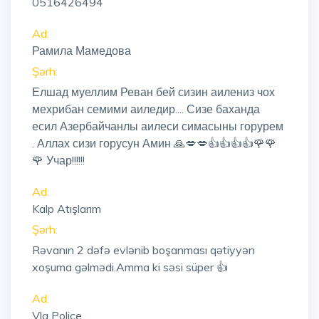
0516426494
Ad:
Рамила Мамедова
Şərh:
Елшад муеллим Реван бей сизин аилениз чох
мехрибан семими аиледир.... Сизе баханда
есил Азербайчанлы аилеси симасыны горурем
. Аллах сизи горусун Амин 🙏💋💋👍👍👍👍🌹🌹
🌹 Учар!!!!!!
Ad:
Kalp Atışlarım
Şərh:
Rəvanın 2 dəfə evlənib boşanması qətiyyən
xoşuma gəlmədi.Amma ki səsi süper 👍
Ad:
Vlg Police