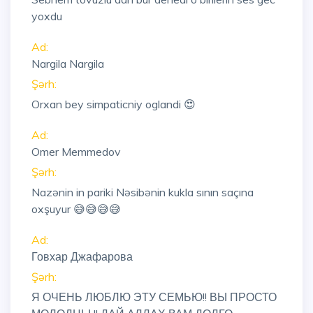
yoxdu
Ad:
Nargila Nargila
Şərh:
Orxan bey simpaticniy oglandi 😍
Ad:
Omer Memmedov
Şərh:
Nazənin in pariki Nəsibənin kukla sının saçına
oxşuyur 😅😅😅😅
Ad:
Говхар Джафарова
Şərh:
Я ОЧЕНЬ ЛЮБЛЮ ЭТУ СЕМЬЮ!! ВЫ ПРОСТО