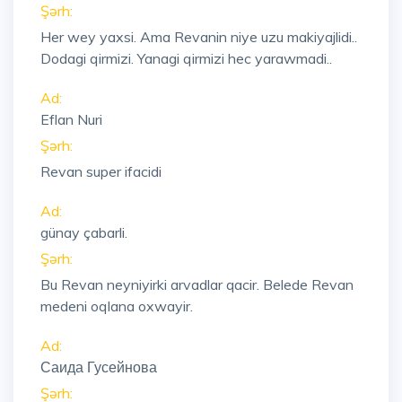
Şərh:
Her wey yaxsi. Ama Revanin niye uzu makiyajlidi..
Dodagi qirmizi. Yanagi qirmizi hec yarawmadi..
Ad:
Eflan Nuri
Şərh:
Revan super ifacidi
Ad:
günay çabarli.
Şərh:
Bu Revan neyniyirki arvadlar qacir. Belede Revan
medeni oqlana oxwayir.
Ad:
Саида Гусейнова
Şərh: