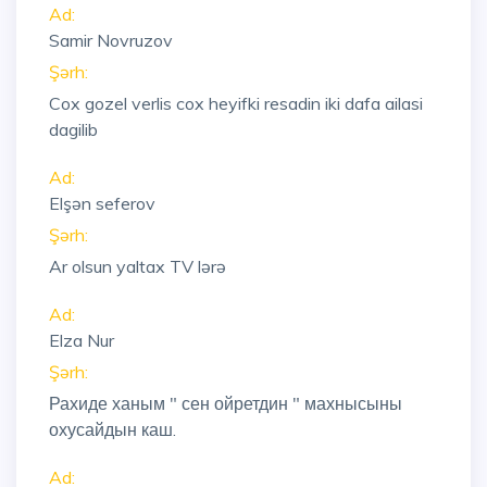
Ad:
Samir Novruzov
Şərh:
Cox gozel verlis cox heyifki resadin iki dafa ailasi
dagilib
Ad:
Elşən seferov
Şərh:
Ar olsun yaltax TV lərə
Ad:
Elza Nur
Şərh:
Рахиде ханым " сен ойретдин " махнысыны
охусайдын каш.
Ad: