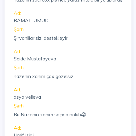
Ad:
RAMAL. UMUD
Şərh:
Şirvanlilar sizi dəstəkləyir
Ad:
Seide Mustafayeva
Şərh:
nazenin xanim çox gözelsiz
Ad:
asya velieva
Şərh:
Bu Nazenin xanım saçına nolub😱
Ad:
Umif Isiqi