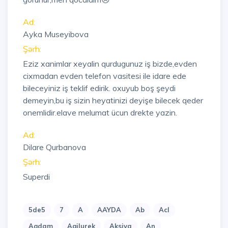
Ad:
Ayka Museyibova
Şərh:
Eziz xanimlar xeyalin qurdugunuz iş bizde,evden
cixmadan evden telefon vasitesi ile idare ede
bileceyiniz iş teklif edirik. oxuyub boş şeydi
demeyin,bu iş sizin heyatinizi deyişe bilecek qeder
onemlidir.elave melumat ücun drekte yazin.
Ad:
Dilare Qurbanova
Şərh:
Superdi
5de5
7
A
AAYDA
Ab
Acl
Agdam
Agilurek
Aksiya
An