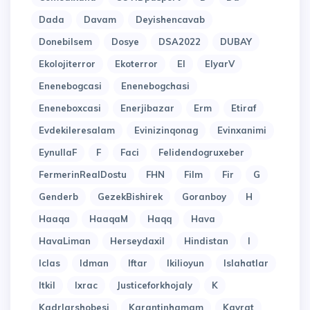
Dada
Davam
Deyishencavab
Donebilsem
Dosye
DSA2022
DUBAY
Ekolojiterror
Ekoterror
El
ElyarV
Enenebogcasi
Enenebogchasi
Eneneboxcasi
Enerjibazar
Erm
Etiraf
Evdekileresalam
Evinizinqonag
Evinxanimi
EynullaF
F
Faci
Felidendogruxeber
FermerinRealDostu
FHN
Film
Fir
G
Genderb
GezekBishirek
Goranboy
H
Haaqa
HaaqaM
Haqq
Hava
HavaLiman
Herseydaxil
Hindistan
I
Iclas
Idman
Iftar
Ikilioyun
Islahatlar
Itkil
Ixrac
Justiceforkhojaly
K
Kadrlarshobesi
Karantinhamam
Kayrat