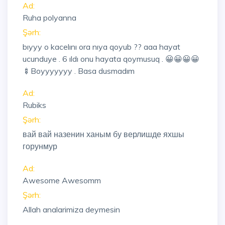
Ad:
Ruha polyanna
Şərh:
bıyyy o kacelını ora nıya qoyub ?? aaa hayat
ucunduye . 6 ıldı onu hayata qoymusuq . 😀😀😀😀
🍢Boyyyyyyy . Basa dusmadım
Ad:
Rubiks
Şərh:
вай вай назенин ханым бу верлишде яхшы
горунмур
Ad:
Awesome Awesomm
Şərh:
Allah analarimiza deymesin