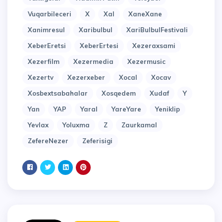
Vuqarbileceri
X
Xal
XaneXane
Xanimresul
Xaribulbul
XariBulbulFestivali
XeberEretsi
XeberErtesi
Xezeraxsami
Xezerfilm
Xezermedia
Xezermusic
Xezertv
Xezerxeber
Xocal
Xocav
Xosbextsabahalar
Xosqedem
Xudaf
Y
Yan
YAP
Yaral
YareYare
Yeniklip
Yevlax
Yoluxma
Z
Zaurkamal
ZefereNezer
Zeferisigi