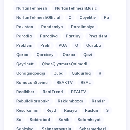
NurlanTehmezli
NurlanTehmezliMusic
NurlanTehmezliOfficial
O
Obyektiv
Pa
Pakistan
Pandemiya
Paralimpiya
Parodia
Parodiya
Partlay
Prezident
Problem
Profil
PUA
Q
Qaraba
Qarba
Qarciceyi
Qazax
Qazi
Qeyrineft
QisasQiyameteQalmadi
Qonaginqonagi
Quba
Quldurluq
R
RamazanSevinci
REAKTV
REAL
Realkiber
RealTrend
REALTV
RebuildKarabakh
Reklambazar
Remish
Resulxanim
Reyd
Rusiya
Ruslan
S
Sa
Sabirabad
Sahib
Salamheyat
Sanksiya
Sebnemtovuzlu
Sehermerkezi