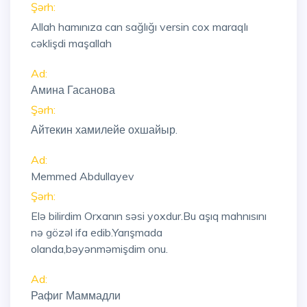
Şərh:
Allah hamınıza can sağlığı versin cox maraqlı
cəklişdi maşallah
Ad:
Амина Гасанова
Şərh:
Айтекин хамилейе охшайыр.
Ad:
Memmed Abdullayev
Şərh:
Elə bilirdim Orxanın səsi yoxdur.Bu aşıq mahnısını
nə gözəl ifa edib.Yarışmada
olanda,bəyənməmişdim onu.
Ad:
Рафиг Маммадли