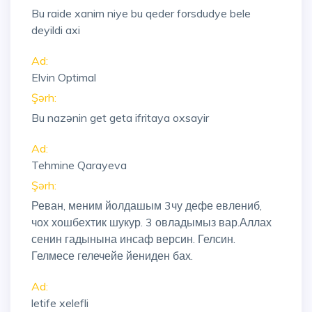
Bu raide xanim niye bu qeder forsdudye bele
deyildi axi
Ad:
Elvin Optimal
Şərh:
Bu nazənin get geta ifritaya oxsayir
Ad:
Tehmine Qarayeva
Şərh:
Реван, меним йолдашым 3чу дефе евлениб,
чох хошбехтик шукур. 3 овладымыз вар.Аллах
сенин гадынына инсаф версин. Гелсин.
Гелмесе гелечейе йениден бах.
Ad:
letife xelefli