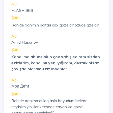
Ad:
FLASH 666
Şərh:
Rahide xanimin paltari cox gozeldir ozude gzeldir
Ad:
Amid Hasanov
Şərh:
Kanalıma abunə olun çox xahiş edirəm sizdən
əzizlərim, kanalımı yeni yığıram, dəstək olsaz
çox şad olaram əziz insanlar
Ad:
Мои Дети
Şərh:
Rahide xanima qulaq asib boyudum helede
deyisilmiyib iller kecsede cavan ve gozel
gorunur,men qocaldim😞