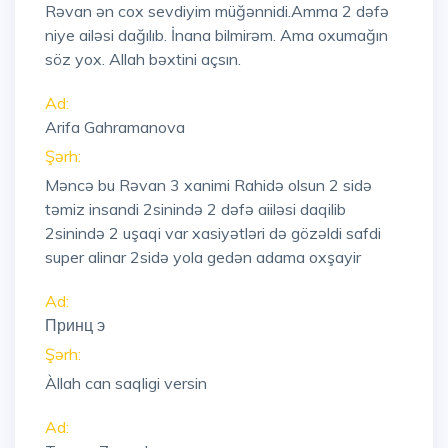
Rəvan ən cox sevdiyim müğənnidi.Amma 2 dəfə
niye ailəsi dağılıb. İnana bilmirəm. Ama oxumağın
söz yox. Allah bəxtini açsın.
Ad:
Arifa Gahramanova
Şərh:
Məncə bu Rəvan 3 xanimi Rahidə olsun 2 sidə
təmiz insandi 2sinində 2 dəfə aiiləsi daqilib
2sinində 2 uşaqi var xasiyətləri də gözəldi safdi
super alinar 2sidə yola gedən adama oxşayir
Ad:
Принц э
Şərh:
Àllah can saqligi versin
Ad: