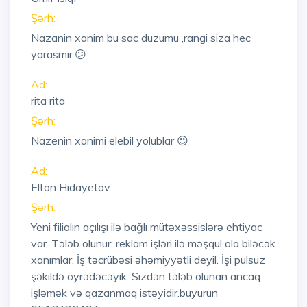
Şərh:
Nazanin xanim bu sac duzumu ,rangi siza hec
yarasmir.😕
Ad:
rita rita
Şərh:
Nazenin xanimi elebil yolublar 😉
Ad:
Elton Hidayetov
Şərh:
Yeni filialın açılışı ilə bağlı mütəxəssislərə ehtiyac
var. Tələb olunur: reklam işləri ilə məşqul ola biləcək
xanımlar. İş təcrübəsi əhəmiyyətli deyil. İşi pulsuz
şəkildə öyrədəcəyik. Sizdən tələb olunan ancaq
işləmək və qazanmaq istəyidir.buyurun