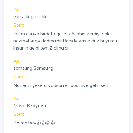
Ad:
Gözəllik gözəllik
Şərh:
İnsan dunya birdefə gəlirsə Allahın verdiyi halal
neymətlərdə dadmaldır.Rahidə yaxın duz buyurdu
insanın qəlbi təmiZ olmaldı
Ad:
samsung Samsung
Şərh:
Nazenin yeke arvadsan eli bos niye gelmisen
Ad:
Maya Rzayeva
Şərh:
Revan bey👍👍👍👍