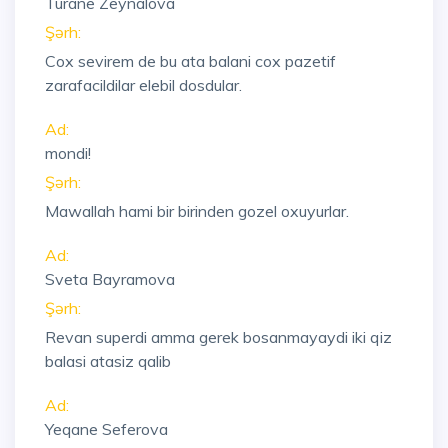
Turane Zeynalova
Şərh:
Cox sevirem de bu ata balani cox pazetif
zarafacildilar elebil dosdular.
Ad:
mondi!
Şərh:
Mawallah hami bir birinden gozel oxuyurlar.
Ad:
Sveta Bayramova
Şərh:
Revan superdi amma gerek bosanmayaydi iki qiz
balasi atasiz qalib
Ad:
Yeqane Seferova