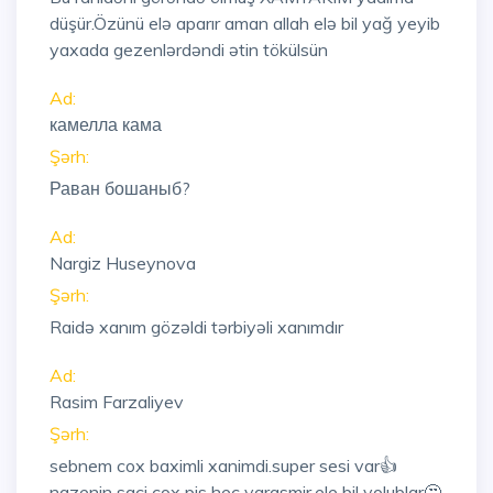
düşür.Özünü elə aparır aman allah elə bil yağ yeyib
yaxada gezenlərdəndi ətin tökülsün
Ad:
камелла кама
Şərh:
Раван бошаныб?
Ad:
Nargiz Huseynova
Şərh:
Raidə xanım gözəldi tərbiyəli xanımdır
Ad:
Rasim Farzaliyev
Şərh:
sebnem cox baximli xanimdi.super sesi var👍
nazenin saci cox pis hec yarasmir,ele bil yolublar🤔