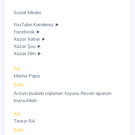
Sosial Media:
YouTube Kanalımız ►
Facebook ►
Xəzər Xəbər ►
Xəzər Şou ►
Xəzər Film ►
Ad:
Mama Papa
Şərh:
Arzum budurki oqlumun toyunu Revan aparsin
InwwAllah
Ad:
Terezi RA
Şərh: