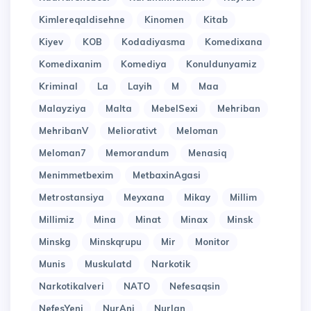
Kimlereqaldisehne
Kinomen
Kitab
Kiyev
KOB
Kodadiyasma
Komedixana
Komedixanim
Komediya
Konuldunyamiz
Kriminal
La
Layih
M
Maa
Malayziya
Malta
MebelSexi
Mehriban
MehribanV
Meliorativt
Meloman
Meloman7
Memorandum
Menasiq
Menimmetbexim
MetbaxinAgasi
Metrostansiya
Meyxana
Mikay
Millim
Millimiz
Mina
Minat
Minax
Minsk
Minskg
Minskqrupu
Mir
Monitor
Munis
Muskulatd
Narkotik
Narkotikalveri
NATO
Nefesaqsin
NefesYeni
NurAni
Nurlan