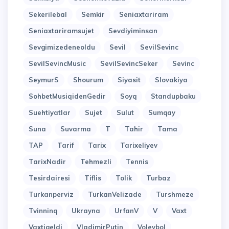
Sekerilebal
Semkir
Seniaxtariram
Seniaxtariramsujet
Sevdiyiminsan
Sevgimizedeneoldu
Sevil
SevilSevinc
SevilSevincMusic
SevilSevincSeker
Sevinc
SeymurS
Shourum
Siyasit
Slovakiya
SohbetMusiqidenGedir
Soyq
Standupbaku
Suehtiyatlar
Sujet
Sulut
Sumqay
Suna
Suvarma
T
Tahir
Tama
TAP
Tarif
Tarix
Tarixeliyev
TarixNadir
Tehmezli
Tennis
Tesirdairesi
Tiflis
Tolik
Turbaz
Turkanperviz
TurkanVelizade
Turshmeze
Tvinninq
Ukrayna
UrfanV
V
Vaxt
Vaxtigeldi
VladimirPutin
Voleybol