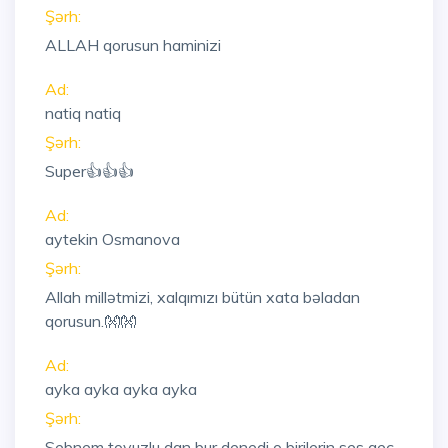
Şərh:
ALLAH qorusun haminizi
Ad:
natiq natiq
Şərh:
Super👍👍👍
Ad:
aytekin Osmanova
Şərh:
Allah millətmizi, xalqımızı bütün xata bəladan
qorusun.👐👐
Ad:
ayka ayka ayka ayka
Şərh:
Sebnem tovuzlu dan bur denedi o birilerin ses gec