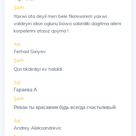
Şərh:
Yaxwi ata deyil men bele fikirewirem yaxwi
valdeyin idise oglunu bawa salardiki dagitma aileni
korpelerini atasiz qoyma !.
Ad:
Ferhad Sixiyev
Şərh:
Qizi tikdirdiyi ev halaldi
Ad:
Гараева А.
Şərh:
Реван ты красавчик.будь всегда счастьливый.
Ad:
Andrey Aleksandrevic