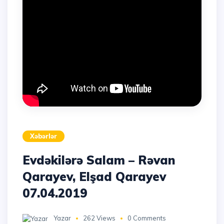
Xəbərlər
Evdəkilərə Salam – Rəvan
Qarayev, Elşad Qarayev
07.04.2019
Yazar
262 Views
0 Comments