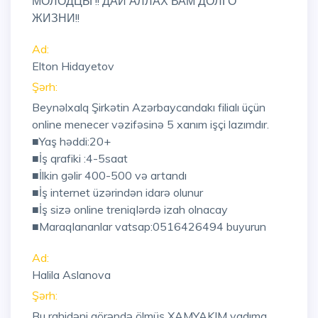
МОЛОДЦЫ !! ДАЙ АЛЛАХ ВАМ ДОЛГО
ЖИЗНИ!!
Ad:
Elton Hidayetov
Şərh:
Beynəlxalq Şirkətin Azərbaycandakı filialı üçün
online menecer vəzifəsinə 5 xanım işçi lazımdır.
■Yaş həddi:20+
■İş qrafiki :4-5saat
■İlkin gəlir 400-500 və artandı
■İş internet üzərindən idarə olunur
■İş sizə online treniqlərdə izah olnacay
■Maraqlananlar vatsap:0516426494 buyurun
Ad:
Halila Aslanova
Şərh:
Bu rahidəni görəndə ölmüş XAMYAKIM yadıma