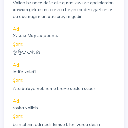
Vallah bir nece defe aile quran kiwi ve qadinlardan
xowum gelmir ama revan beyin medeniyyeti esas
da oxumaginnan otru ureyim gedir
Ad:
Хаяла Мирзаджанова
Şərh:
👌👌👏👏👍👍
Ad:
letife xelefli
Şərh:
Ata balaya Sebneme bravo sesleri super
Ad:
roska xalilob
Şərh:
bu mahnın adı nedir kimse bilen varsa desin