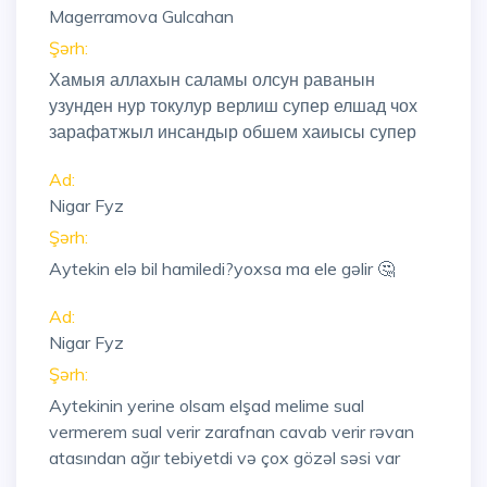
Magerramova Gulcahan
Şərh:
Хамыя аллахын саламы олсун раванын
узунден нур токулур верлиш супер елшад чох
зарафатжыл инсандыр обшем хаиысы супер
Ad:
Nigar Fyz
Şərh:
Aytekin elə bil hamiledi?yoxsa ma ele gəlir 🤔
Ad:
Nigar Fyz
Şərh:
Aytekinin yerine olsam elşad melime sual
vermerem sual verir zarafnan cavab verir rəvan
atasından ağır tebiyetdi və çox gözəl səsi var