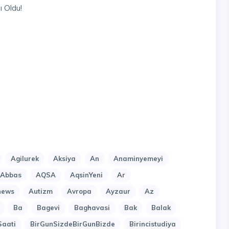
 Oldu!
Agilurek
Aksiya
An
Anaminyemeyi
lAbbas
AQSA
AqsinYeni
Ar
news
Autizm
Avropa
Ayzaur
Az
Ba
Bagevi
Baghavasi
Bak
Balak
Saati
BirGunSizdeBirGunBizde
Birincistudiya