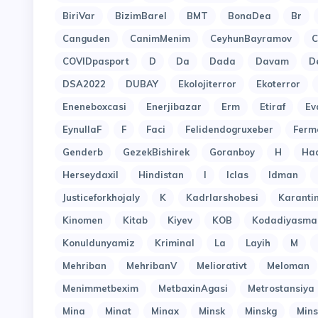
BiriVar
BizimBarel
BMT
BonaDea
Br
Canguden
CanimMenim
CeyhunBayramov
C
COVIDpasport
D
Da
Dada
Davam
D
DSA2022
DUBAY
Ekolojiterror
Ekoterror
Eneneboxcasi
Enerjibazar
Erm
Etiraf
Ev
EynullaF
F
Faci
Felidendogruxeber
Ferm
Genderb
GezekBishirek
Goranboy
H
Ha
Herseydaxil
Hindistan
I
Iclas
Idman
Justiceforkhojaly
K
Kadrlarshobesi
Karant
Kinomen
Kitab
Kiyev
KOB
Kodadiyasma
Konuldunyamiz
Kriminal
La
Layih
M
Mehriban
MehribanV
Meliorativt
Meloman
Menimmetbexim
MetbaxinAgasi
Metrostansiya
Mina
Minat
Minax
Minsk
Minskg
Mins