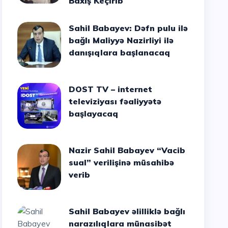
Baxış Keçirib
Sahil Babayev: Dəfn pulu ilə
bağlı Maliyyə Nazirliyi ilə
danışıqlara başlanacaq
DOST TV – internet
televiziyası fəaliyyətə
başlayacaq
Nazir Sahil Babayev “Vacib
sual” verilişinə müsahibə
verib
Sahil Babayev əlilliklə bağlı
narazılıqlara münasibət