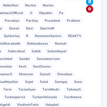
NefesYeni
NurAni
Nurlan
ehmezliOfficial
O
Obyektiv
Pa
Parodiya
Partlay
Prezident
Problem
yi
Qazax
Qazi
Qeyrineft
Quldurluq
R
RamazanSevinci
REAKTV
uildKarabakh
Reklambazar
Remish
a
Sabirabad
Sahib
Salamheyat
erilebal
Semkir
Seniaxtariram
eneoldu
Sevil
SevilSevinc
SeymurS
Shourum
Siyasit
Slovakiya
Suehtiyatlar
Sujet
Sulut
Sumqay
Suna
Tarix
Tarixeliyev
TarixNadir
Tehmezli
Turkanperviz
TurkanVelizade
Turshmeze
tigeldi
VladimirPutin
Voleybol