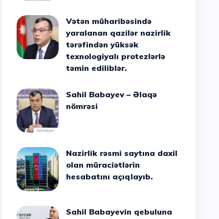
Vətən müharibəsində
yaralanan qazilər nazirlik
tərəfindən yüksək
texnologiyalı protezlərlə
təmin ediliblər.
Sahil Babayev – Əlaqə
nömrəsi
Nazirlik rəsmi saytına daxil
olan müraciətlərin
hesabatını açıqlayıb.
Sahil Babayevin qebuluna