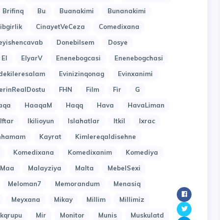
Brifinq
Bu
Buanakimi
Bunanakimi
ibgirlik
CinayetVeCeza
Comedixana
eyishencavab
Donebilsem
Dosye
El
ElyarV
Enenebogcasi
Enenebogchasi
dekileresalam
Evinizinqonag
Evinxanimi
erinRealDostu
FHN
Film
Fir
G
aqa
HaaqaM
Haqq
Hava
HavaLiman
Iftar
Ikilioyun
Islahatlar
Itkil
Ixrac
inhamam
Kayrat
Kimlereqaldisehne
Komedixana
Komedixanim
Komediya
Maa
Malayziya
Malta
MebelSexi
Meloman7
Memorandum
Menasiq
Meyxana
Mikay
Millim
Millimiz
kqrupu
Mir
Monitor
Munis
Muskulatd