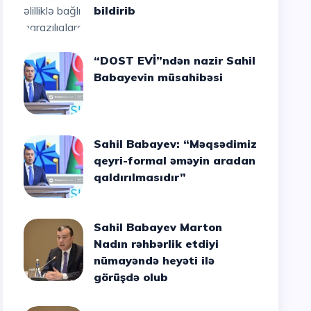
bildirib
“DOST EVİ”ndən nazir Sahil
Babayevin müsahibəsi
Sahil Babayev: “Məqsədimiz
qeyri-formal əməyin aradan
qaldırılmasıdır”
Sahil Babayev Marton
Nadın rəhbərlik etdiyi
nümayəndə heyəti ilə
görüşdə olub