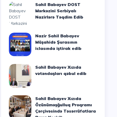
Sahil Babayev DOST
Mərkəzini Serbiyalı
Nazirlərə Təqdim Edib
Nazir Sahil Babayev
Müşahidə Şurasının
iclasında iştirak edib
Sahil Babayev Xızıda
vətəndaşları qəbul edib
Sahil Babayev Xızıda
Özünüməşğulluq Proqramı
Çərçivəsində Təsərrüfatlara