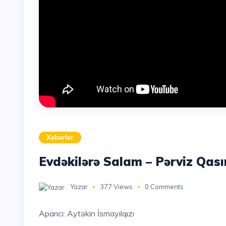
Xəbərlər
Evdəkilərə Salam – Pərviz Qa
Yazar
377 Views
0 Comments
Aparıcı: Aytəkin İsmayılqızı