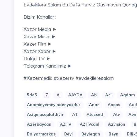
Evdəkilərə Salam Bu Dəfə Pərviz Qasımovun Qonağı
Bizim Kanallar :
Xəzər Media ►
Xəzər Music ►
Xəzər Film ►
Xəzər Xəbər ►
Dalğa TV ►
Telegram Kanalımız ►
#xezermedia #xezertv #evdekileresalam
5de5
7
A
AAYDA
Ab
Acl
Agdam
Anaminyemeyindenyoxdur
Anar
Anons
Aqi
Asiqmusqulatdivir
AT
Atesxetti
Atv
Atv
Azerbaycan
AZTV
AZTVcanl
Azvision
B
Balyarmarkas
Beyl
Beyleqan
Beyn
Bilik