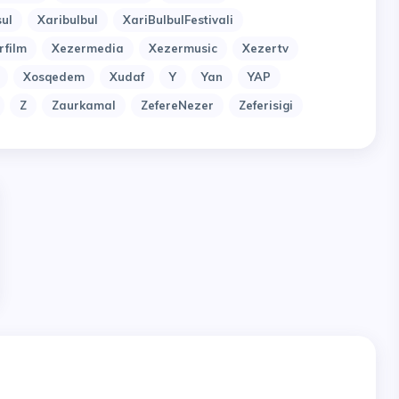
ul
Xaribulbul
XariBulbulFestivali
rfilm
Xezermedia
Xezermusic
Xezertv
Xosqedem
Xudaf
Y
Yan
YAP
Z
Zaurkamal
ZefereNezer
Zeferisigi