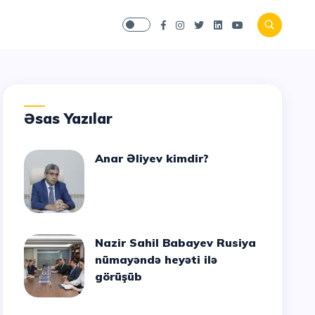
Əsas Yazılar
Anar Əliyev kimdir?
Nazir Sahil Babayev Rusiya
nümayəndə heyəti ilə
görüşüb