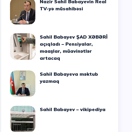
Nazir Sahil Babayevin Real
TV-yə müsahibəsi
Sahil Babayev ŞAD XƏBƏRİ
açıqladı – Pensiyalar,
maaşlar, müavinətlər
artacaq
Sahil Babayeva məktub
yazmaq
Sahil Babayev – vikipediya