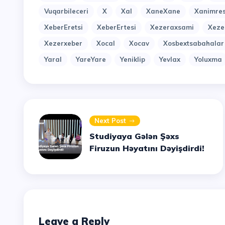
Vuqarbileceri
X
Xal
XaneXane
Xanimres
XeberEretsi
XeberErtesi
Xezeraxsami
Xeze
Xezerxeber
Xocal
Xocav
Xosbextsabahalar
Yaral
YareYare
Yeniklip
Yevlax
Yoluxma
Next Post
Studiyaya Gələn Şəxs
Firuzun Həyatını Dəyişdirdi!
Leave a Reply