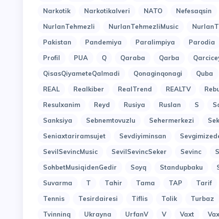
Narkotik
Narkotikalveri
NATO
Nefesaqsin
NurlanTehmezli
NurlanTehmezliMusic
NurlanT
Pakistan
Pandemiya
Paralimpiya
Parodia
Profil
PUA
Q
Qaraba
Qarba
Qarcice
QisasQiyameteQalmadi
Qonaginqonagi
Quba
REAL
Realkiber
RealTrend
REALTV
Reb
Resulxanim
Reyd
Rusiya
Ruslan
S
S
Sanksiya
Sebnemtovuzlu
Sehermerkezi
Sek
Seniaxtariramsujet
Sevdiyiminsan
Sevgimized
SevilSevincMusic
SevilSevincSeker
Sevinc
SohbetMusiqidenGedir
Soyq
Standupbaku
Suvarma
T
Tahir
Tama
TAP
Tarif
Tennis
Tesirdairesi
Tiflis
Tolik
Turbaz
Tvinninq
Ukrayna
UrfanV
V
Vaxt
Vax