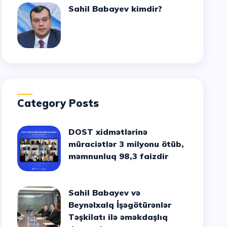
Sahil Babayev kimdir?
Category Posts
DOST xidmətlərinə
müraciətlər 3 milyonu ötüb,
məmnunluq 98,3 faizdir
Sahil Babayev və
Beynəlxalq İşəgötürənlər
Təşkilatı ilə əməkdaşlıq