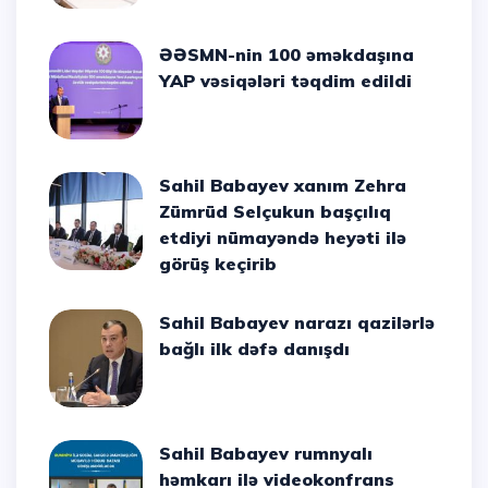
ƏƏSMN-nin 100 əməkdaşına
YAP vəsiqələri təqdim edildi
Sahil Babayev xanım Zehra
Zümrüd Selçukun başçılıq
etdiyi nümayəndə heyəti ilə
görüş keçirib
Sahil Babayev narazı qazilərlə
bağlı ilk dəfə danışdı
Sahil Babayev rumnyalı
həmkarı ilə videokonfrans