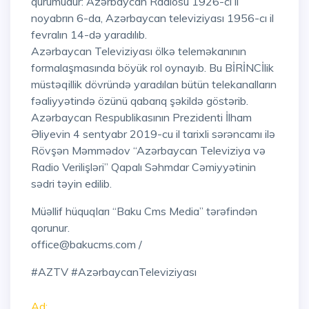
qurumudur: Azərbaycan Radiosu 1926-cı il
noyabrın 6-da, Azərbaycan televiziyası 1956-cı il
fevralın 14-də yaradılıb.
Azərbaycan Televiziyası ölkə teleməkanının
formalaşmasında böyük rol oynayıb. Bu BİRİNCİlik
müstəqillik dövründə yaradılan bütün telekanalların
fəaliyyətində özünü qabarıq şəkildə göstərib.
Azərbaycan Respublikasının Prezidenti İlham
Əliyevin 4 sentyabr 2019-cu il tarixli sərəncamı ilə
Rövşən Məmmədov “Azərbaycan Televiziya və
Radio Verilişləri” Qapalı Səhmdar Cəmiyyətinin
sədri təyin edilib.
Müəllif hüquqları “Baku Cms Media” tərəfindən
qorunur.
office@bakucms.com /
#AZTV #AzərbaycanTeleviziyası
Ad: