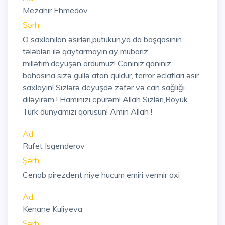
Mezahir Ehmedov
Şərh:
O saxlanılan əsirləri,putukun,ya da başqasının
tələbləri ilə qaytarmayın,ay mübariz
millətim,döyüşən ordumuz! Canınız,qanınız
bahasına sizə güllə atan quldur, terror əclafları əsir
saxlayın! Sizlərə döyüşdə zəfər və can sağlığı
diləyirəm ! Hamınızı öpürəm! Allah Sizləri,Böyük
Türk dünyamızı qorusun! Amin Allah !
Ad:
Rufet Isgenderov
Şərh:
Cenab pirezdent niye hucum emiri vermir axi
Ad:
Kenane Kuliyeva
Şərh: