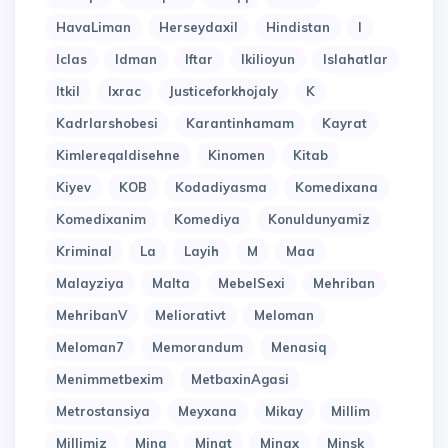
HavaLiman
Herseydaxil
Hindistan
I
Iclas
Idman
Iftar
Ikilioyun
Islahatlar
Itkil
Ixrac
Justiceforkhojaly
K
Kadrlarshobesi
Karantinhamam
Kayrat
Kimlereqaldisehne
Kinomen
Kitab
Kiyev
KOB
Kodadiyasma
Komedixana
Komedixanim
Komediya
Konuldunyamiz
Kriminal
La
Layih
M
Maa
Malayziya
Malta
MebelSexi
Mehriban
MehribanV
Meliorativt
Meloman
Meloman7
Memorandum
Menasiq
Menimmetbexim
MetbaxinAgasi
Metrostansiya
Meyxana
Mikay
Millim
Millimiz
Mina
Minat
Minax
Minsk