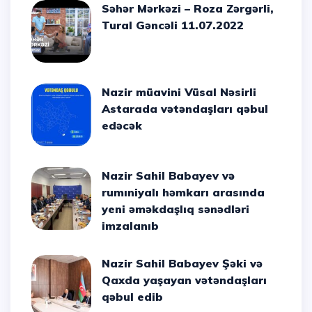
Səhər Mərkəzi – Roza Zərgərli,
Tural Gəncəli 11.07.2022
Nazir müavini Vüsal Nəsirli
Astarada vətəndaşları qəbul
edəcək
Nazir Sahil Babayev və
rumıniyalı həmkarı arasında
yeni əməkdaşlıq sənədləri
imzalanıb
Nazir Sahil Babayev Şəki və
Qaxda yaşayan vətəndaşları
qəbul edib