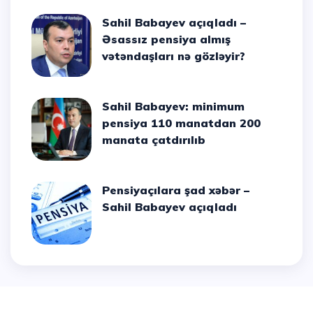
Sahil Babayev açıqladı –
Əsassız pensiya almış
vətəndaşları nə gözləyir?
Sahil Babayev: minimum
pensiya 110 manatdan 200
manata çatdırılıb
Pensiyaçılara şad xəbər –
Sahil Babayev açıqladı