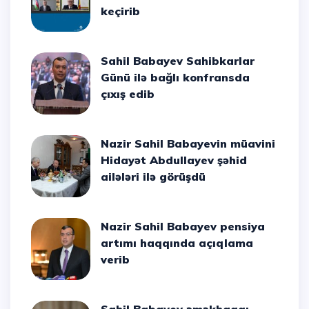
keçirib
Sahil Babayev Sahibkarlar
Günü ilə bağlı konfransda
çıxış edib
Nazir Sahil Babayevin müavini
Hidayət Abdullayev şəhid
ailələri ilə görüşdü
Nazir Sahil Babayev pensiya
artımı haqqında açıqlama
verib