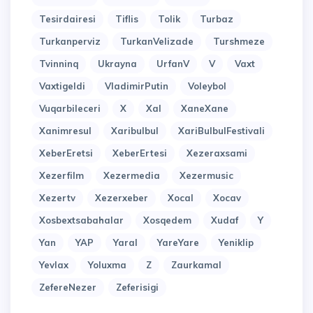
Tesirdairesi
Tiflis
Tolik
Turbaz
Turkanperviz
TurkanVelizade
Turshmeze
Tvinninq
Ukrayna
UrfanV
V
Vaxt
Vaxtigeldi
VladimirPutin
Voleybol
Vuqarbileceri
X
Xal
XaneXane
Xanimresul
Xaribulbul
XariBulbulFestivali
XeberEretsi
XeberErtesi
Xezeraxsami
Xezerfilm
Xezermedia
Xezermusic
Xezertv
Xezerxeber
Xocal
Xocav
Xosbextsabahalar
Xosqedem
Xudaf
Y
Yan
YAP
Yaral
YareYare
Yeniklip
Yevlax
Yoluxma
Z
Zaurkamal
ZefereNezer
Zeferisigi