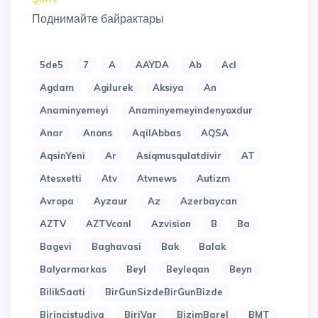
Поднимайте байрактары
5de5
7
A
AAYDA
Ab
Acl
Agdam
Agilurek
Aksiya
An
Anaminyemeyi
Anaminyemeyindenyoxdur
Anar
Anons
AqilAbbas
AQSA
AqsinYeni
Ar
Asiqmusqulatdivir
AT
Atesxetti
Atv
Atvnews
Autizm
Avropa
Ayzaur
Az
Azerbaycan
AZTV
AZTVcanl
Azvision
B
Ba
Bagevi
Baghavasi
Bak
Balak
Balyarmarkas
Beyl
Beyleqan
Beyn
BilikSaati
BirGunSizdeBirGunBizde
Birincistudiya
BiriVar
BizimBarel
BMT