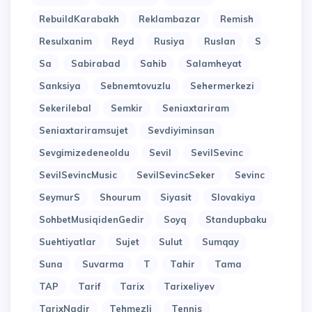
RebuildKarabakh
Reklambazar
Remish
Resulxanim
Reyd
Rusiya
Ruslan
S
Sa
Sabirabad
Sahib
Salamheyat
Sanksiya
Sebnemtovuzlu
Sehermerkezi
Sekerilebal
Semkir
Seniaxtariram
Seniaxtariramsujet
Sevdiyiminsan
Sevgimizedeneoldu
Sevil
SevilSevinc
SevilSevincMusic
SevilSevincSeker
Sevinc
SeymurS
Shourum
Siyasit
Slovakiya
SohbetMusiqidenGedir
Soyq
Standupbaku
Suehtiyatlar
Sujet
Sulut
Sumqay
Suna
Suvarma
T
Tahir
Tama
TAP
Tarif
Tarix
Tarixeliyev
TarixNadir
Tehmezli
Tennis