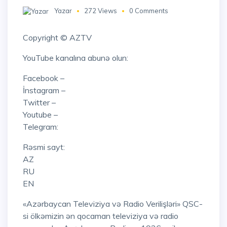
Yazar
272 Views
0 Comments
Copyright © AZTV
YouTube kanalına abunə olun:
Facebook –
İnstagram –
Twitter –
Youtube –
Telegram:
Rəsmi sayt:
AZ
RU
EN
«Azərbaycan Televiziya və Radio Verilişləri» QSC-
si ölkəmizin ən qocaman televiziya və radio