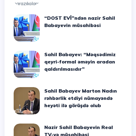
“DOST EVİ”ndən nazir Sahil
Babayevin müsahibəsi
Sahil Babayev: “Məqsədimiz
qeyri-formal əməyin aradan
qaldırılmasıdır”
Sahil Babayev Marton Nadın
rəhbərlik etdiyi nümayəndə
heyəti ilə görüşdə olub
Nazir Sahil Babayevin Real
TV-yə müsahibəsi