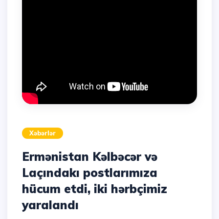
Xəbərlər
Ermənistan Kəlbəcər və
Laçındakı postlarımıza
hücum etdi, iki hərbçimiz
yaralandı