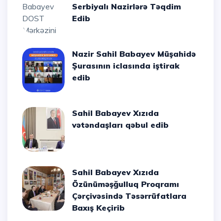
Serbiyalı Nazirlərə Təqdim
Edib
Nazir Sahil Babayev Müşahidə
Şurasının iclasında iştirak
edib
Sahil Babayev Xızıda
vətəndaşları qəbul edib
Sahil Babayev Xızıda
Özünüməşğulluq Proqramı
Çərçivəsində Təsərrüfatlara
Baxış Keçirib