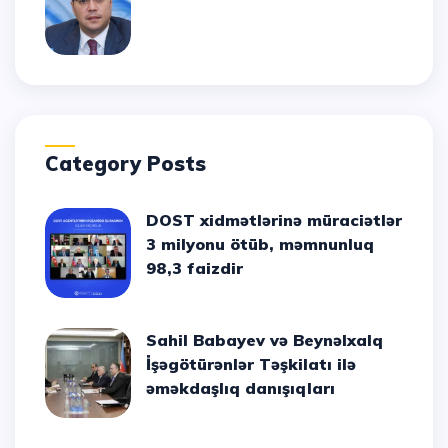
Category Posts
DOST xidmətlərinə müraciətlər
3 milyonu ötüb, məmnunluq
98,3 faizdir
Sahil Babayev və Beynəlxalq
İşəgötürənlər Təşkilatı ilə
əməkdaşlıq danışıqları