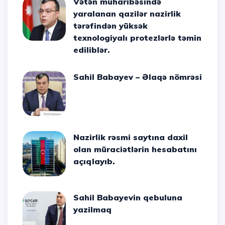
Vətən müharibəsində
yaralanan qazilər nazirlik
tərəfindən yüksək
texnologiyalı protezlərlə təmin
ediliblər.
Sahil Babayev – Əlaqə nömrəsi
Nazirlik rəsmi saytına daxil
olan müraciətlərin hesabatını
açıqlayıb.
Sahil Babayevin qebuluna
yazilmaq