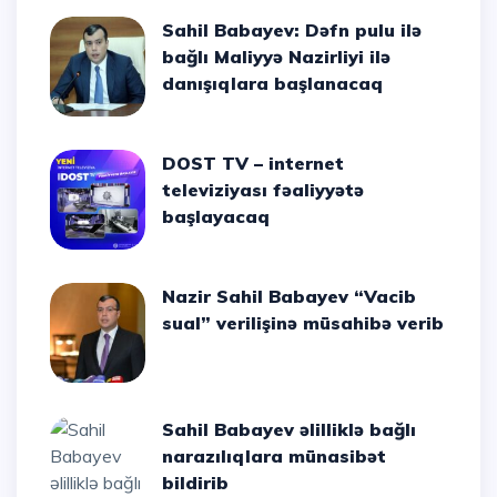
Sahil Babayev: Dəfn pulu ilə
bağlı Maliyyə Nazirliyi ilə
danışıqlara başlanacaq
DOST TV – internet
televiziyası fəaliyyətə
başlayacaq
Nazir Sahil Babayev “Vacib
sual” verilişinə müsahibə verib
Sahil Babayev əlilliklə bağlı
narazılıqlara münasibət
bildirib