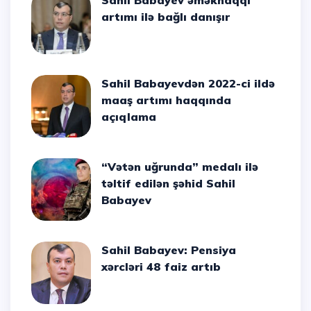
Sahil Babayev əməkhaqqı
artımı ilə bağlı danışır
Sahil Babayevdən 2022-ci ildə
maaş artımı haqqında
açıqlama
“Vətən uğrunda” medalı ilə
təltif edilən şəhid Sahil
Babayev
Sahil Babayev: Pensiya
xərcləri 48 faiz artıb