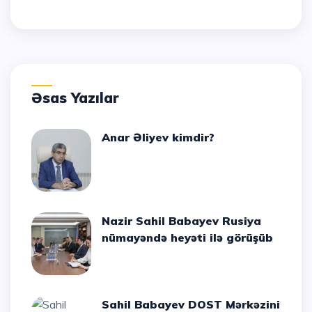
Əsas Yazılar
Anar Əliyev kimdir?
Nazir Sahil Babayev Rusiya
nümayəndə heyəti ilə görüşüb
Sahil Babayev DOST Mərkəzini