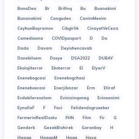
BonaDea
Br
Brifinq
Bu
Buanakimi
Bunanakimi
Canguden
CanimMenim
CeyhunBayramov
Cibgirlik
CinayetVeCeza
Comedixana
COVIDpasport
D
Da
Dada
Davam
Deyishencavab
Donebilsem
Dosye
DSA2022
DUBAY
Ekolojiterror
Ekoterror
El
ElyarV
Enenebogcasi
Enenebogchasi
Eneneboxcasi
Enerjibazar
Erm
Etiraf
Evdekileresalam
Evinizinqonag
Evinxanimi
EynullaF
F
Faci
Felidendogruxeber
FermerinRealDostu
FHN
Film
Fir
G
Genderb
GezekBishirek
Goranboy
H
Haaqa
HaaqaM
Haqq
Hava