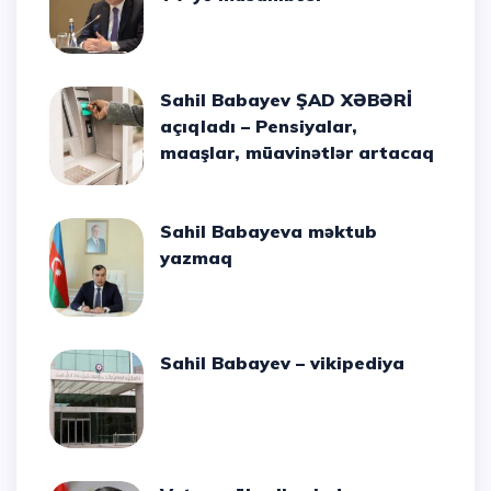
Sahil Babayev ŞAD XƏBƏRİ
açıqladı – Pensiyalar,
maaşlar, müavinətlər artacaq
Sahil Babayeva məktub
yazmaq
Sahil Babayev – vikipediya