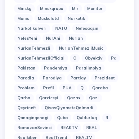
Minskg
Minskqrupu
Mir
Monitor
Munis
Muskulatd
Narkotik
Narkotikalveri
NATO
Nefesaqsin
NefesYeni
NurAni
Nurlan
NurlanTehmezli
NurlanTehmezliMusic
NurlanTehmezliOfficial
O
Obyektiv
Pa
Pakistan
Pandemiya
Paralimpiya
Parodia
Parodiya
Partlay
Prezident
Problem
Profil
PUA
Q
Qaraba
Qarba
Qarciceyi
Qazax
Qazi
Qeyrineft
QisasQiyameteQalmadi
Qonaginqonagi
Quba
Quldurluq
R
RamazanSevinci
REAKTV
REAL
Realkiber
RealTrend
REALTV