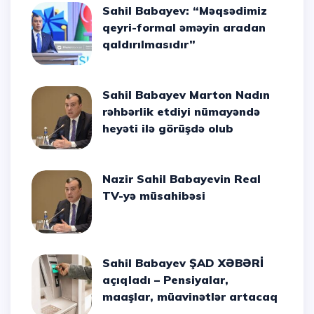
Sahil Babayev: “Məqsədimiz
qeyri-formal əməyin aradan
qaldırılmasıdır”
Sahil Babayev Marton Nadın
rəhbərlik etdiyi nümayəndə
heyəti ilə görüşdə olub
Nazir Sahil Babayevin Real
TV-yə müsahibəsi
Sahil Babayev ŞAD XƏBƏRİ
açıqladı – Pensiyalar,
maaşlar, müavinətlər artacaq