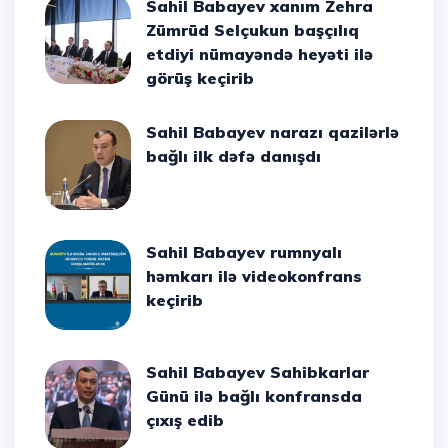
Sahil Babayev xanım Zehra
Zümrüd Selçukun başçılıq
etdiyi nümayəndə heyəti ilə
görüş keçirib
Sahil Babayev narazı qazilərlə
bağlı ilk dəfə danışdı
Sahil Babayev rumnyalı
həmkarı ilə videokonfrans
keçirib
Sahil Babayev Sahibkarlar
Günü ilə bağlı konfransda
çıxış edib