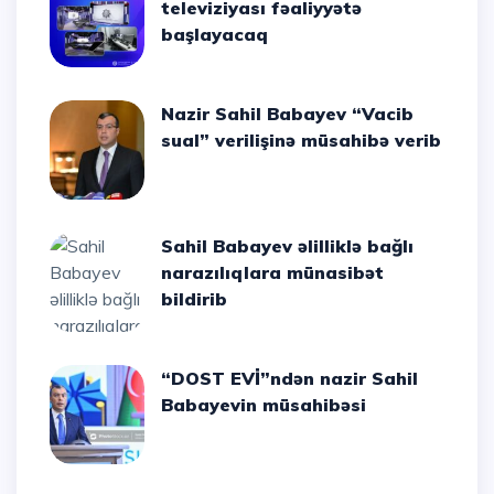
televiziyası fəaliyyətə
başlayacaq
Nazir Sahil Babayev “Vacib
sual” verilişinə müsahibə verib
Sahil Babayev əlilliklə bağlı
narazılıqlara münasibət
bildirib
“DOST EVİ”ndən nazir Sahil
Babayevin müsahibəsi