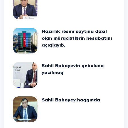
Nazirlik rəsmi saytına daxil
olan müraciətlərin hesabatını
açıqlayıb.
Sahil Babayevin qebuluna
yazilmaq
Sahil Babayev haqqında