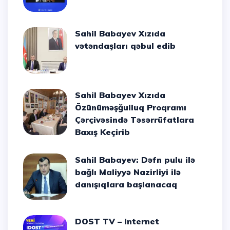
Sahil Babayev Xızıda
vətəndaşları qəbul edib
Sahil Babayev Xızıda
Özünüməşğulluq Proqramı
Çərçivəsində Təsərrüfatlara
Baxış Keçirib
Sahil Babayev: Dəfn pulu ilə
bağlı Maliyyə Nazirliyi ilə
danışıqlara başlanacaq
DOST TV – internet