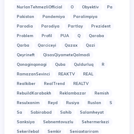
NurlanTehmezliOfficial
O
Obyektiv
Pa
Pakistan
Pandemiya
Paralimpiya
Parodia
Parodiya
Partlay
Prezident
Problem
Profil
PUA
Q
Qaraba
Qarba
Qarciceyi
Qazax
Qazi
Qeyrineft
QisasQiyameteQalmadi
Qonaginqonagi
Quba
Quldurluq
R
RamazanSevinci
REAKTV
REAL
Realkiber
RealTrend
REALTV
RebuildKarabakh
Reklambazar
Remish
Resulxanim
Reyd
Rusiya
Ruslan
S
Sa
Sabirabad
Sahib
Salamheyat
Sanksiya
Sebnemtovuzlu
Sehermerkezi
Sekerilebal
Semkir
Seniaxtariram