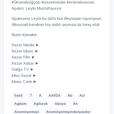
#ənənəboğçası #xezermedia #eneneboxcasi
Aparıcı: Leyla Mustafayeva
Aparıcımız Leyla bu dəfə bizi Beyləqan rayonunun
Əlinəzərli kəndinin toy adət-ənənəsi ilə tanış etdi.
Bizim Kanallar :
Xəzər Media ►
Xəzər Music ►
Xəzər Film ►
Xəzər Xəbər ►
Dalğa TV ►
Miss Xəzər ►
Music Canlı ►
5de5
7
A
AAYDA
Ab
Acl
Agdam
Agilurek
Aksiya
An
Anaminyemeyi
Anaminyemeyindenyoxdur