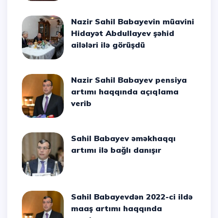
Nazir Sahil Babayevin müavini
Hidayət Abdullayev şəhid
ailələri ilə görüşdü
Nazir Sahil Babayev pensiya
artımı haqqında açıqlama
verib
Sahil Babayev əməkhaqqı
artımı ilə bağlı danışır
Sahil Babayevdən 2022-ci ildə
maaş artımı haqqında