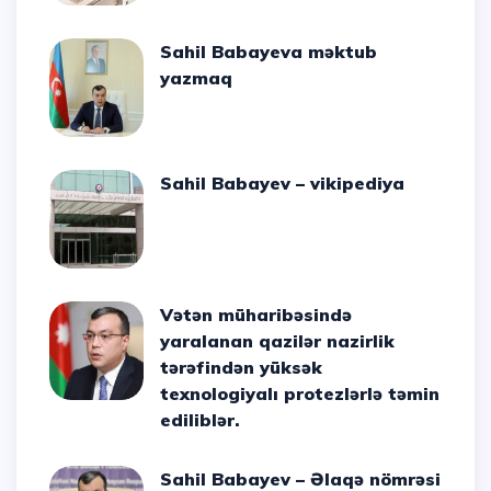
Sahil Babayeva məktub
yazmaq
Sahil Babayev – vikipediya
Vətən müharibəsində
yaralanan qazilər nazirlik
tərəfindən yüksək
texnologiyalı protezlərlə təmin
ediliblər.
Sahil Babayev – Əlaqə nömrəsi