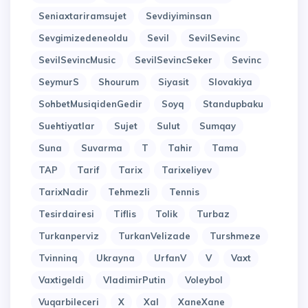
Seniaxtariramsujet
Sevdiyiminsan
Sevgimizedeneoldu
Sevil
SevilSevinc
SevilSevincMusic
SevilSevincSeker
Sevinc
SeymurS
Shourum
Siyasit
Slovakiya
SohbetMusiqidenGedir
Soyq
Standupbaku
Suehtiyatlar
Sujet
Sulut
Sumqay
Suna
Suvarma
T
Tahir
Tama
TAP
Tarif
Tarix
Tarixeliyev
TarixNadir
Tehmezli
Tennis
Tesirdairesi
Tiflis
Tolik
Turbaz
Turkanperviz
TurkanVelizade
Turshmeze
Tvinninq
Ukrayna
UrfanV
V
Vaxt
Vaxtigeldi
VladimirPutin
Voleybol
Vuqarbileceri
X
Xal
XaneXane