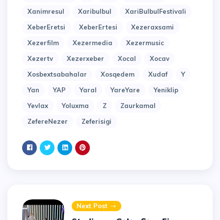
Xanimresul
Xaribulbul
XariBulbulFestivali
XeberEretsi
XeberErtesi
Xezeraxsami
Xezerfilm
Xezermedia
Xezermusic
Xezertv
Xezerxeber
Xocal
Xocav
Xosbextsabahalar
Xosqedem
Xudaf
Y
Yan
YAP
Yaral
YareYare
Yeniklip
Yevlax
Yoluxma
Z
Zaurkamal
ZefereNezer
Zeferisigi
Next Post