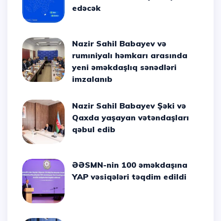
edəcək
Nazir Sahil Babayev və
rumıniyalı həmkarı arasında
yeni əməkdaşlıq sənədləri
imzalanıb
Nazir Sahil Babayev Şəki və
Qaxda yaşayan vətəndaşları
qəbul edib
ƏƏSMN-nin 100 əməkdaşına
YAP vəsiqələri təqdim edildi