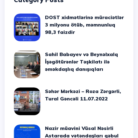
DOST xidmətlərinə müraciətlər
3 milyonu ötüb, məmnunluq
98,3 faizdir
Sahil Babayev və Beynəlxalq
İşəgötürənlər Təşkilatı ilə
əməkdaşlıq danışıqları
Səhər Mərkəzi – Roza Zərgərli,
Tural Gəncəli 11.07.2022
Nazir müavini Vüsal Nəsirli
Astarada vətəndaşları qəbul