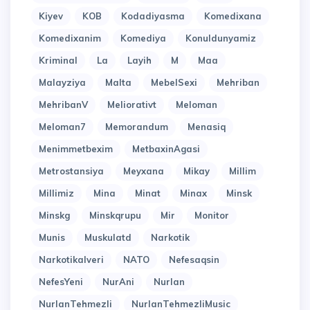
Kiyev
KOB
Kodadiyasma
Komedixana
Komedixanim
Komediya
Konuldunyamiz
Kriminal
La
Layih
M
Maa
Malayziya
Malta
MebelSexi
Mehriban
MehribanV
Meliorativt
Meloman
Meloman7
Memorandum
Menasiq
Menimmetbexim
MetbaxinAgasi
Metrostansiya
Meyxana
Mikay
Millim
Millimiz
Mina
Minat
Minax
Minsk
Minskg
Minskqrupu
Mir
Monitor
Munis
Muskulatd
Narkotik
Narkotikalveri
NATO
Nefesaqsin
NefesYeni
NurAni
Nurlan
NurlanTehmezli
NurlanTehmezliMusic