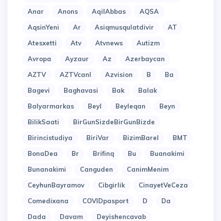
Anar
Anons
AqilAbbas
AQSA
AqsinYeni
Ar
Asiqmusqulatdivir
AT
Atesxetti
Atv
Atvnews
Autizm
Avropa
Ayzaur
Az
Azerbaycan
AZTV
AZTVcanl
Azvision
B
Ba
Bagevi
Baghavasi
Bak
Balak
Balyarmarkas
Beyl
Beyleqan
Beyn
BilikSaati
BirGunSizdeBirGunBizde
Birincistudiya
BiriVar
BizimBarel
BMT
BonaDea
Br
Brifinq
Bu
Buanakimi
Bunanakimi
Canguden
CanimMenim
CeyhunBayramov
Cibgirlik
CinayetVeCeza
Comedixana
COVIDpasport
D
Da
Dada
Davam
Deyishencavab