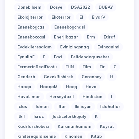
Donebilsem
Dosye
DSA2022
DUBAY
Ekolojiterror
Ekoterror
El
ElyarV
Enenebogcasi
Enenebogchasi
Eneneboxcasi
Enerjibazar
Erm
Etiraf
Evdekileresalam
Evinizinqonag
Evinxanimi
EynullaF
F
Faci
Felidendogruxeber
FermerinRealDostu
FHN
Film
Fir
G
Genderb
GezekBishirek
Goranboy
H
Haaqa
HaaqaM
Haqq
Hava
HavaLiman
Herseydaxil
Hindistan
I
Iclas
Idman
Iftar
Ikilioyun
Islahatlar
Itkil
Ixrac
Justiceforkhojaly
K
Kadrlarshobesi
Karantinhamam
Kayrat
Kimlereqaldisehne
Kinomen
Kitab