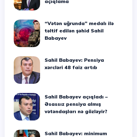
açıqlama
“Vətən uğrunda” medalı ilə
təltif edilən şəhid Sahil
Babayev
Sahil Babayev: Pensiya
xərcləri 48 faiz artıb
Sahil Babayev açıqladı –
Əsassız pensiya almış
vətəndaşları nə gözləyir?
Sahil Babayev: minimum