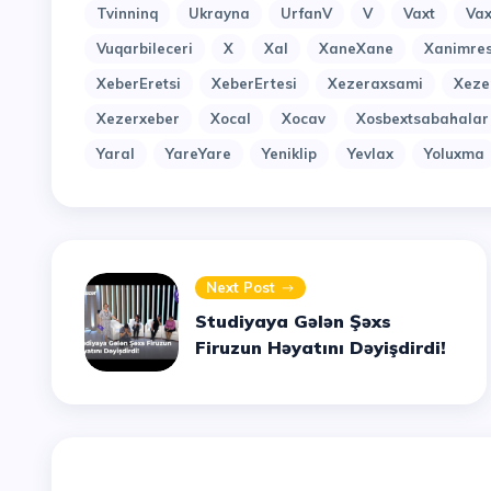
Tvinninq
Ukrayna
UrfanV
V
Vaxt
Vax
Vuqarbileceri
X
Xal
XaneXane
Xanimres
XeberEretsi
XeberErtesi
Xezeraxsami
Xeze
Xezerxeber
Xocal
Xocav
Xosbextsabahalar
Yaral
YareYare
Yeniklip
Yevlax
Yoluxma
Next Post
Studiyaya Gələn Şəxs
Firuzun Həyatını Dəyişdirdi!