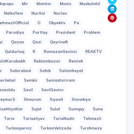
kqrupu
Mir
Monitor
Munis
Muskulatd
NefesYeni
NurAni
Nurlan
ehmezliOfficial
O
Obyektiv
Pa
Parodiya
Partlay
Prezident
Problem
yi
Qazax
Qazi
Qeyrineft
Quldurluq
R
RamazanSevinci
REAKTV
uildKarabakh
Reklambazar
Remish
a
Sabirabad
Sahib
Salamheyat
erilebal
Semkir
Seniaxtariram
eneoldu
Sevil
SevilSevinc
SeymurS
Shourum
Siyasit
Slovakiya
Suehtiyatlar
Sujet
Sulut
Sumqay
Suna
Tarix
Tarixeliyev
TarixNadir
Tehmezli
Turkanperviz
TurkanVelizade
Turshmeze