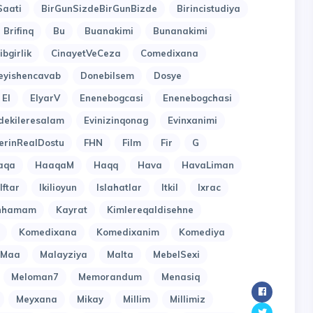
Saati
BirGunSizdeBirGunBizde
Birincistudiya
Brifinq
Bu
Buanakimi
Bunanakimi
ibgirlik
CinayetVeCeza
Comedixana
eyishencavab
Donebilsem
Dosye
El
ElyarV
Enenebogcasi
Enenebogchasi
dekileresalam
Evinizinqonag
Evinxanimi
erinRealDostu
FHN
Film
Fir
G
aqa
HaaqaM
Haqq
Hava
HavaLiman
Iftar
Ikilioyun
Islahatlar
Itkil
Ixrac
inhamam
Kayrat
Kimlereqaldisehne
Komedixana
Komedixanim
Komediya
Maa
Malayziya
Malta
MebelSexi
Meloman7
Memorandum
Menasiq
Meyxana
Mikay
Millim
Millimiz