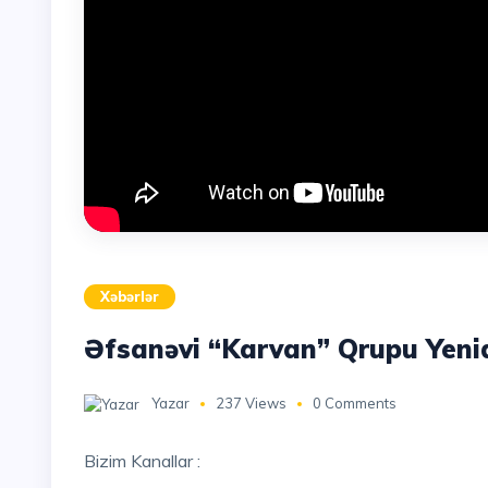
Xəbərlər
Əfsanəvi “Karvan” Qrupu Yeni
Yazar
237 Views
0 Comments
Bizim Kanallar :