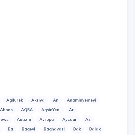
Agilurek
Aksiya
An
Anaminyemeyi
lAbbas
AQSA
AqsinYeni
Ar
news
Autizm
Avropa
Ayzaur
Az
Ba
Bagevi
Baghavasi
Bak
Balak