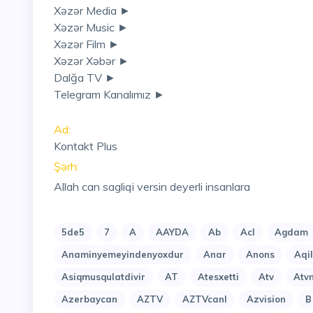
Xəzər Media ►
Xəzər Music ►
Xəzər Film ►
Xəzər Xəbər ►
Dalğa TV ►
Telegram Kanalımız ►
Ad:
Kontakt Plus
Şərh:
Allah can sagliqi versin deyerli insanlara
5de5
7
A
AAYDA
Ab
Acl
Agdam
Anaminyemeyindenyoxdur
Anar
Anons
Aqi
Asiqmusqulatdivir
AT
Atesxetti
Atv
Atv
Azerbaycan
AZTV
AZTVcanl
Azvision
B