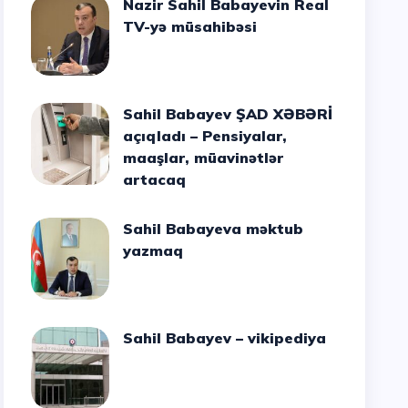
Nazir Sahil Babayevin Real
TV-yə müsahibəsi
Sahil Babayev ŞAD XƏBƏRİ
açıqladı – Pensiyalar,
maaşlar, müavinətlər
artacaq
Sahil Babayeva məktub
yazmaq
Sahil Babayev – vikipediya