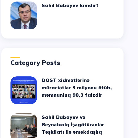
Sahil Babayev kimdir?
Category Posts
DOST xidmətlərinə
müraciətlər 3 milyonu ötüb,
məmnunluq 98,3 faizdir
Sahil Babayev və
Beynəlxalq İşəgötürənlər
Təşkilatı ilə əməkdaşlıq