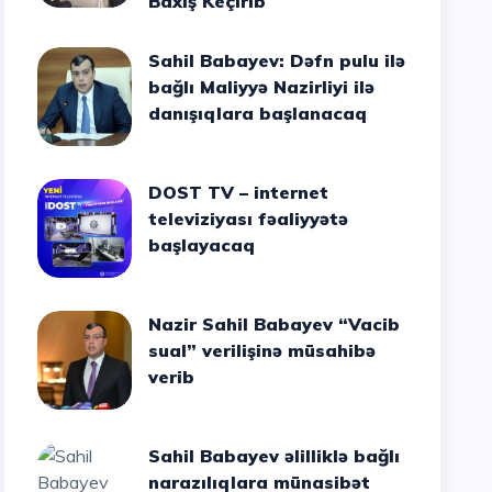
Baxış Keçirib
Sahil Babayev: Dəfn pulu ilə
bağlı Maliyyə Nazirliyi ilə
danışıqlara başlanacaq
DOST TV – internet
televiziyası fəaliyyətə
başlayacaq
Nazir Sahil Babayev “Vacib
sual” verilişinə müsahibə
verib
Sahil Babayev əlilliklə bağlı
narazılıqlara münasibət