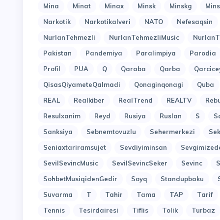
Mina
Minat
Minax
Minsk
Minskg
Mins
Narkotik
Narkotikalveri
NATO
Nefesaqsin
NurlanTehmezli
NurlanTehmezliMusic
NurlanT
Pakistan
Pandemiya
Paralimpiya
Parodia
Profil
PUA
Q
Qaraba
Qarba
Qarcice
QisasQiyameteQalmadi
Qonaginqonagi
Quba
REAL
Realkiber
RealTrend
REALTV
Reb
Resulxanim
Reyd
Rusiya
Ruslan
S
S
Sanksiya
Sebnemtovuzlu
Sehermerkezi
Sek
Seniaxtariramsujet
Sevdiyiminsan
Sevgimized
SevilSevincMusic
SevilSevincSeker
Sevinc
SohbetMusiqidenGedir
Soyq
Standupbaku
Suvarma
T
Tahir
Tama
TAP
Tarif
Tennis
Tesirdairesi
Tiflis
Tolik
Turbaz