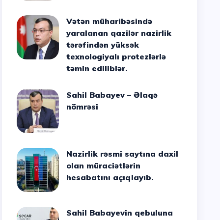
Vətən müharibəsində
yaralanan qazilər nazirlik
tərəfindən yüksək
texnologiyalı protezlərlə
təmin ediliblər.
Sahil Babayev – Əlaqə
nömrəsi
Nazirlik rəsmi saytına daxil
olan müraciətlərin
hesabatını açıqlayıb.
Sahil Babayevin qebuluna