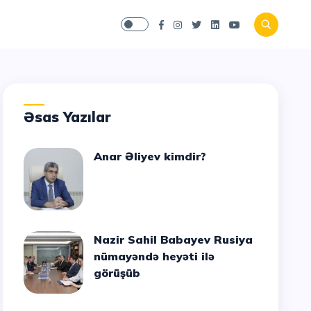
Əsas Yazılar
Anar Əliyev kimdir?
Nazir Sahil Babayev Rusiya
nümayəndə heyəti ilə
görüşüb