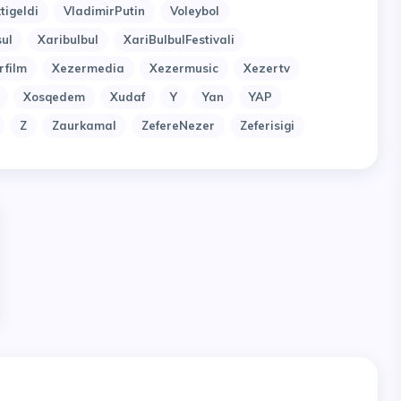
tigeldi
VladimirPutin
Voleybol
ul
Xaribulbul
XariBulbulFestivali
rfilm
Xezermedia
Xezermusic
Xezertv
Xosqedem
Xudaf
Y
Yan
YAP
Z
Zaurkamal
ZefereNezer
Zeferisigi