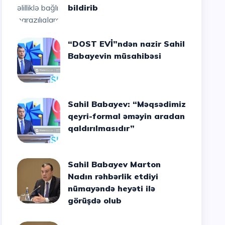
bildirib
“DOST EVİ”ndən nazir Sahil
Babayevin müsahibəsi
Sahil Babayev: “Məqsədimiz
qeyri-formal əməyin aradan
qaldırılmasıdır”
Sahil Babayev Marton
Nadın rəhbərlik etdiyi
nümayəndə heyəti ilə
görüşdə olub