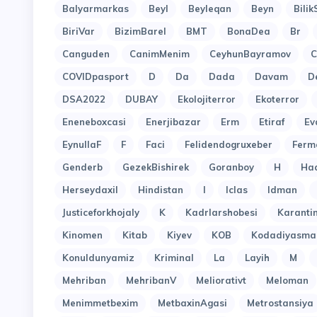
Balyarmarkas
Beyl
Beyleqan
Beyn
Bilik
BiriVar
BizimBarel
BMT
BonaDea
Br
Canguden
CanimMenim
CeyhunBayramov
C
COVIDpasport
D
Da
Dada
Davam
D
DSA2022
DUBAY
Ekolojiterror
Ekoterror
Eneneboxcasi
Enerjibazar
Erm
Etiraf
Ev
EynullaF
F
Faci
Felidendogruxeber
Ferm
Genderb
GezekBishirek
Goranboy
H
Ha
Herseydaxil
Hindistan
I
Iclas
Idman
Justiceforkhojaly
K
Kadrlarshobesi
Karant
Kinomen
Kitab
Kiyev
KOB
Kodadiyasma
Konuldunyamiz
Kriminal
La
Layih
M
Mehriban
MehribanV
Meliorativt
Meloman
Menimmetbexim
MetbaxinAgasi
Metrostansiya