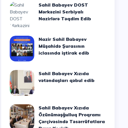
Sahil Babayev DOST
Mərkəzini Serbiyalı
Nazirlərə Təqdim Edib
Nazir Sahil Babayev
Müşahidə Şurasının
iclasında iştirak edib
Sahil Babayev Xızıda
vətəndaşları qəbul edib
Sahil Babayev Xızıda
Özünüməşğulluq Proqramı
Çərçivəsində Təsərrüfatlara