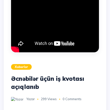
Xəbərlər
Əcnəbilər üçün iş kvotası
açıqlanıb
Yazar
299 Views
0 Comments