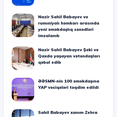
Nazir Sahil Babayev və
rumıniyalı həmkarı arasında
yeni əməkdaşlıq sənədləri
imzalanıb
Nazir Sahil Babayev Şəki və
Qaxda yaşayan vətəndaşları
qəbul edib
ƏƏSMN-nin 100 əməkdaşına
YAP vəsiqələri təqdim edildi
Sahil Babayev xanım Zehra