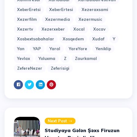
XeberEretsi
XeberErtesi
Xezeraxsami
Xezerfilm
Xezermedia
Xezermusic
Xezertv
Xezerxeber
Xocal
Xocav
Xosbextsabahalar
Xosqedem
Xudaf
Y
Yan
YAP
Yaral
YareYare
Yeniklip
Yevlax
Yoluxma
Z
Zaurkamal
ZefereNezer
Zeferisigi
Next Post
Studiyaya Gələn Şəxs Firuzun