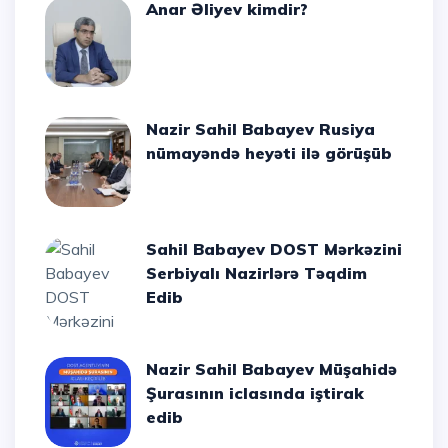
Anar Əliyev kimdir?
Nazir Sahil Babayev Rusiya
nümayəndə heyəti ilə görüşüb
Sahil Babayev DOST Mərkəzini
Serbiyalı Nazirlərə Təqdim
Edib
Nazir Sahil Babayev Müşahidə
Şurasının iclasında iştirak
edib