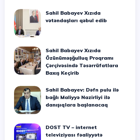
Sahil Babayev Xızıda
vətəndaşları qəbul edib
Sahil Babayev Xızıda
Özünüməşğulluq Proqramı
Çərçivəsində Təsərrüfatlara
Baxış Keçirib
Sahil Babayev: Dəfn pulu ilə
bağlı Maliyyə Nazirliyi ilə
danışıqlara başlanacaq
DOST TV – internet
televiziyası fəaliyyətə