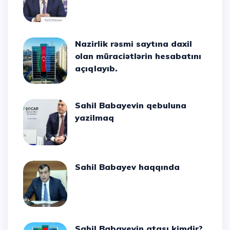
Nazirlik rəsmi saytına daxil
olan müraciətlərin hesabatını
açıqlayıb.
Sahil Babayevin qebuluna
yazilmaq
Sahil Babayev haqqında
Sahil Babayevin atası kimdir?