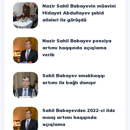
Nazir Sahil Babayevin müavini
Hidayət Abdullayev şəhid
ailələri ilə görüşdü
Nazir Sahil Babayev pensiya
artımı haqqında açıqlama
verib
Sahil Babayev əməkhaqqı
artımı ilə bağlı danışır
Sahil Babayevdən 2022-ci ildə
maaş artımı haqqında
açıqlama