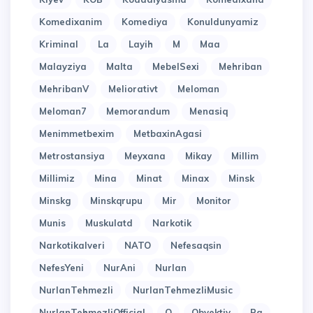
Komedixanim
Komediya
Konuldunyamiz
Kriminal
La
Layih
M
Maa
Malayziya
Malta
MebelSexi
Mehriban
MehribanV
Meliorativt
Meloman
Meloman7
Memorandum
Menasiq
Menimmetbexim
MetbaxinAgasi
Metrostansiya
Meyxana
Mikay
Millim
Millimiz
Mina
Minat
Minax
Minsk
Minskg
Minskqrupu
Mir
Monitor
Munis
Muskulatd
Narkotik
Narkotikalveri
NATO
Nefesaqsin
NefesYeni
NurAni
Nurlan
NurlanTehmezli
NurlanTehmezliMusic
NurlanTehmezliOfficial
O
Obyektiv
Pa