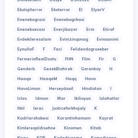
Ekolojiterror
Ekoterror
El
ElyarV
Enenebogcasi
Enenebogchasi
Eneneboxcasi
Enerjibazar
Erm
Etiraf
Evdekileresalam
Evinizinqonag
Evinxanimi
EynullaF
F
Faci
Felidendogruxeber
FermerinRealDostu
FHN
Film
Fir
G
Genderb
GezekBishirek
Goranboy
H
Haaqa
HaaqaM
Haqq
Hava
HavaLiman
Herseydaxil
Hindistan
I
Iclas
Idman
Iftar
Ikilioyun
Islahatlar
Itkil
Ixrac
Justiceforkhojaly
K
Kadrlarshobesi
Karantinhamam
Kayrat
Kimlereqaldisehne
Kinomen
Kitab
Kiyev
KOB
Kodadiyasma
Komedixana