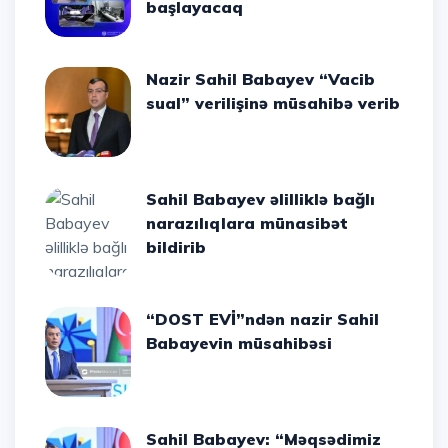
başlayacaq
Nazir Sahil Babayev “Vacib
sual” verilişinə müsahibə verib
Sahil Babayev əlilliklə bağlı
narazılıqlara münasibət
bildirib
“DOST EVİ”ndən nazir Sahil
Babayevin müsahibəsi
Sahil Babayev: “Məqsədimiz