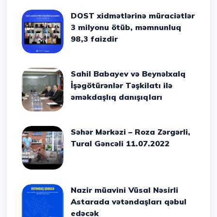
DOST xidmətlərinə müraciətlər
3 milyonu ötüb, məmnunluq
98,3 faizdir
Sahil Babayev və Beynəlxalq
İşəgötürənlər Təşkilatı ilə
əməkdaşlıq danışıqları
Səhər Mərkəzi – Roza Zərgərli,
Tural Gəncəli 11.07.2022
Nazir müavini Vüsal Nəsirli
Astarada vətəndaşları qəbul
edəcək