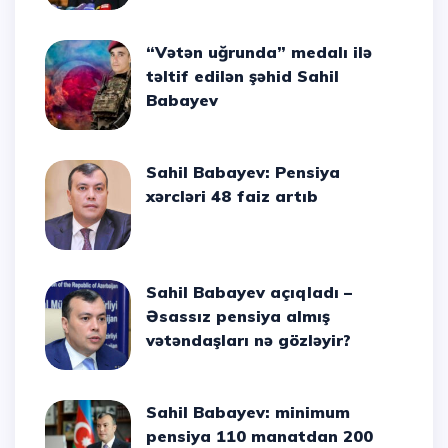
“Vətən uğrunda” medalı ilə
təltif edilən şəhid Sahil
Babayev
Sahil Babayev: Pensiya
xərcləri 48 faiz artıb
Sahil Babayev açıqladı –
Əsassız pensiya almış
vətəndaşları nə gözləyir?
Sahil Babayev: minimum
pensiya 110 manatdan 200