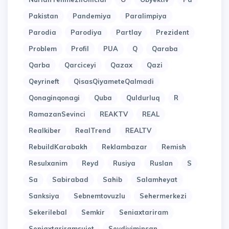
Pakistan
Pandemiya
Paralimpiya
Parodia
Parodiya
Partlay
Prezident
Problem
Profil
PUA
Q
Qaraba
Qarba
Qarciceyi
Qazax
Qazi
Qeyrineft
QisasQiyameteQalmadi
Qonaginqonagi
Quba
Quldurluq
R
RamazanSevinci
REAKTV
REAL
Realkiber
RealTrend
REALTV
RebuildKarabakh
Reklambazar
Remish
Resulxanim
Reyd
Rusiya
Ruslan
S
Sa
Sabirabad
Sahib
Salamheyat
Sanksiya
Sebnemtovuzlu
Sehermerkezi
Sekerilebal
Semkir
Seniaxtariram
Seniaxtariramsujet
Sevdiyiminsan