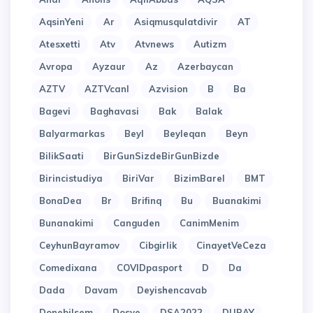
AqsinYeni
Ar
Asiqmusqulatdivir
AT
Atesxetti
Atv
Atvnews
Autizm
Avropa
Ayzaur
Az
Azerbaycan
AZTV
AZTVcanl
Azvision
B
Ba
Bagevi
Baghavasi
Bak
Balak
Balyarmarkas
Beyl
Beyleqan
Beyn
BilikSaati
BirGunSizdeBirGunBizde
Birincistudiya
BiriVar
BizimBarel
BMT
BonaDea
Br
Brifinq
Bu
Buanakimi
Bunanakimi
Canguden
CanimMenim
CeyhunBayramov
Cibgirlik
CinayetVeCeza
Comedixana
COVIDpasport
D
Da
Dada
Davam
Deyishencavab
Donebilsem
Dosye
DSA2022
DUBAY