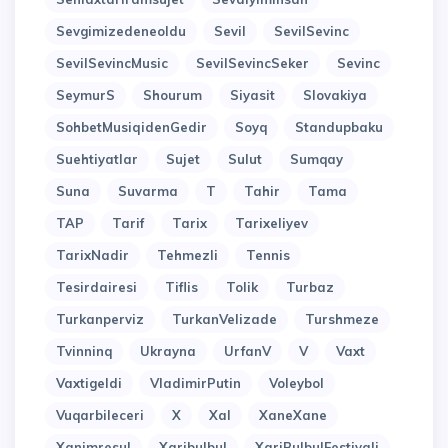
Sevgimizedeneoldu
Sevil
SevilSevinc
SevilSevincMusic
SevilSevincSeker
Sevinc
SeymurS
Shourum
Siyasit
Slovakiya
SohbetMusiqidenGedir
Soyq
Standupbaku
Suehtiyatlar
Sujet
Sulut
Sumqay
Suna
Suvarma
T
Tahir
Tama
TAP
Tarif
Tarix
Tarixeliyev
TarixNadir
Tehmezli
Tennis
Tesirdairesi
Tiflis
Tolik
Turbaz
Turkanperviz
TurkanVelizade
Turshmeze
Tvinninq
Ukrayna
UrfanV
V
Vaxt
Vaxtigeldi
VladimirPutin
Voleybol
Vuqarbileceri
X
Xal
XaneXane
Xanimresul
Xaribulbul
XariBulbulFestivali