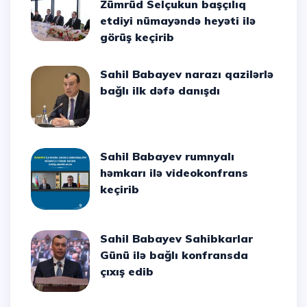
Zümrüd Selçukun başçılıq
etdiyi nümayəndə heyəti ilə
görüş keçirib
Sahil Babayev narazı qazilərlə
bağlı ilk dəfə danışdı
Sahil Babayev rumnyalı
həmkarı ilə videokonfrans
keçirib
Sahil Babayev Sahibkarlar
Günü ilə bağlı konfransda
çıxış edib