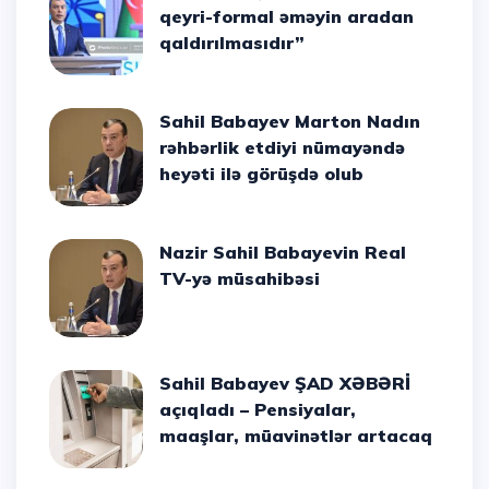
qeyri-formal əməyin aradan
qaldırılmasıdır”
Sahil Babayev Marton Nadın
rəhbərlik etdiyi nümayəndə
heyəti ilə görüşdə olub
Nazir Sahil Babayevin Real
TV-yə müsahibəsi
Sahil Babayev ŞAD XƏBƏRİ
açıqladı – Pensiyalar,
maaşlar, müavinətlər artacaq