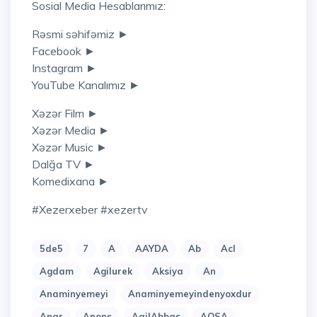
Sosial Media Hesablarımız:
Rəsmi səhifəmiz ►
Facebook ►
Instagram ►
YouTube Kanalımız ►
Xəzər Film ►
Xəzər Media ►
Xəzər Music ►
Dalğa TV ►
Komedixana ►
#xezerxeber #xezertv
5de5
7
A
AAYDA
Ab
Acl
Agdam
Agilurek
Aksiya
An
Anaminyemeyi
Anaminyemeyindenyoxdur
Anar
Anons
AqilAbbas
AQSA