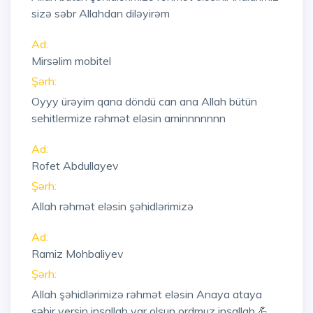
sizə səbr Allahdan diləyirəm
Ad:
Mirsəlim mobitel
Şərh:
Oyyy ürəyim qana döndü can ana Allah bütün
sehitlermize rəhmət eləsin aminnnnnnn
Ad:
Rofet Abdullayev
Şərh:
Allah rəhmət eləsin şəhidlərimizə
Ad:
Ramiz Mohbaliyev
Şərh:
Allah şəhidlərimizə rəhmət eləsin Anaya ataya
səbir versin inşallah var olsun ordmuz inşallah 💪