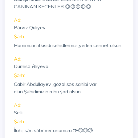
CANINAN KECENLER 😞😞😞😞😞
Ad:
Pərviz Quliyev
Şərh:
Hamimizin itkisidi sehidlermiz ,yerleri cennet olsun
Ad:
Durnisə Əliyeva
Şərh:
Cabir Abdullayev ,gözəl səs sahibi var
olun.Şəhidimizin ruhu şad olsun
Ad:
Selli
Şərh:
İlahi, sən səbr ver anamıza 🤲😢😢😢