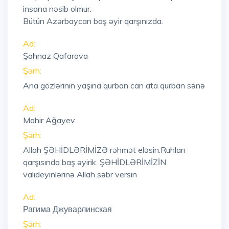
insana nəsib olmur.
Bütün Azərbaycan baş əyir qarşınızda.
Ad:
Şahnaz Qafarova
Şərh:
Ana gözlərinin yaşına qurban can ata qurban sənə
Ad:
Mahir Ağayev
Şərh:
Allah ŞƏHİDLƏRİMİZƏ rəhmət eləsin.Ruhları
qarşısında baş əyirik. ŞƏHİDLƏRİMİZİN
valideyinlərinə Allah səbr versin
Ad:
Рагима Джуварлинская
Şərh: