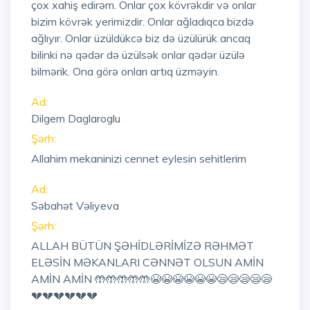
çox xahiş edirəm. Onlar çox kövrəkdir və onlar
bizim kövrək yerimizdir. Onlar ağladıqca bizdə
ağlıyır. Onlar üzüldükcə biz də üzülürük ancaq
bilinki nə qədər də üzülsək onlar qədər üzülə
bilmərik. Ona görə onları artıq üzməyin.
Ad:
Dilgem Daglaroglu
Şərh:
Allahim mekaninizi cennet eylesin sehitlerim
Ad:
Səbahət Vəliyeva
Şərh:
ALLAH BÜTÜN ŞƏHİDLƏRİMİZƏ RƏHMƏT
ELƏSİN MƏKANLARI CƏNNƏT OLSUN AMİN
AMİN AMİN 🤲🤲🤲🤲🤲😭😭😭😭😭😭😪😪😪😪😪
💔💔💔💔💔💔