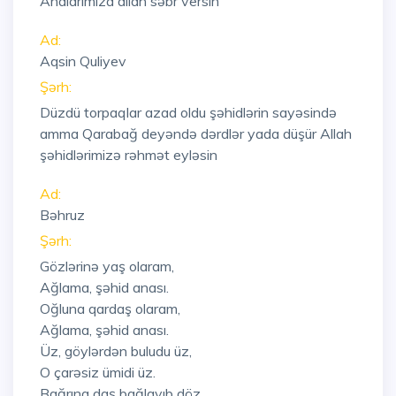
Analarimiza allah səbr versin
Ad:
Aqsin Quliyev
Şərh:
Düzdü torpaqlar azad oldu şəhidlərin sayəsində
amma Qarabağ deyəndə dərdlər yada düşür Allah
şəhidlərimizə rəhmət eyləsin
Ad:
Bəhruz
Şərh:
Gözlərinə yaş olaram,
Ağlama, şəhid anası.
Oğluna qardaş olaram,
Ağlama, şəhid anası.
Üz, göylərdən buludu üz,
O çarəsiz ümidi üz.
Bağrına daş bağlayıb döz,