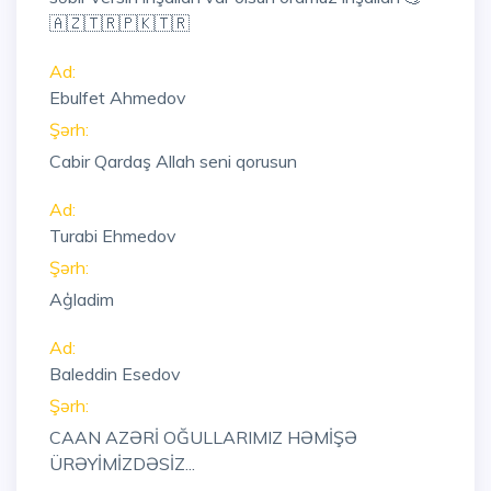
🇦🇿🇹🇷🇵🇰🇹🇷
Ad:
Ebulfet Ahmedov
Şərh:
Cabir Qardaş Allah seni qorusun
Ad:
Turabi Ehmedov
Şərh:
Aģladim
Ad:
Baleddin Esedov
Şərh:
CAAN AZƏRİ OĞULLARIMIZ HƏMİŞƏ
ÜRƏYİMİZDƏSİZ...