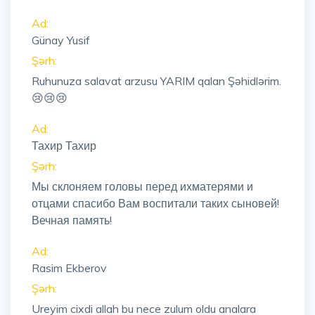
Ad:
Günay Yusif
Şərh:
Ruhunuza salavat arzusu YARIM qalan Şəhidlərim.
😢😢😢
Ad:
Тахир Тахир
Şərh:
Мы склоняем головы перед ихматерями и
отцами спасибо Вам воспитали таких сыновей!
Вечная память!
Ad:
Rasim Ekberov
Şərh:
Ureyim cixdi allah bu nece zulum oldu analara