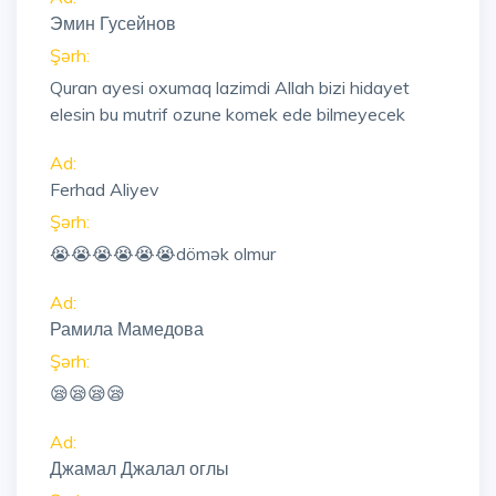
Эмин Гусейнов
Şərh:
Quran ayesi oxumaq lazimdi Allah bizi hidayet
elesin bu mutrif ozune komek ede bilmeyecek
Ad:
Ferhad Aliyev
Şərh:
😭😭😭😭😭😭dömək olmur
Ad:
Рамила Мамедова
Şərh:
😪😪😪😪
Ad:
Джамал Джалал оглы