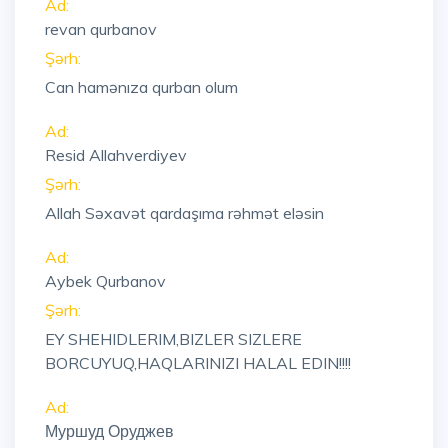
Ad:
revan qurbanov
Şərh:
Can hamənıza qurban olum
Ad:
Resid Allahverdiyev
Şərh:
Allah Səxavət qardaşıma rəhmət eləsin
Ad:
Aybek Qurbanov
Şərh:
EY SHEHIDLERIM,BIZLER SIZLERE
BORCUYUQ,HAQLARINIZI HALAL EDIN!!!!
Ad:
Муршуд Оруджев