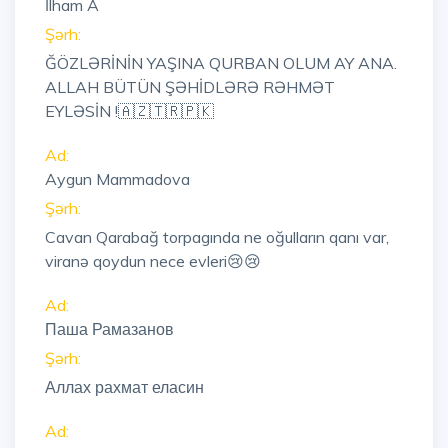
İlham A
Şərh:
ĞÖZLƏRİNİN YAŞINA QURBAN OLUM AY ANA.
ALLAH BÜTÜN ŞƏHİDLƏRƏ RƏHMƏT
EYLƏSİN !🇦🇿🇹🇷🇵🇰
Ad:
Aygun Mammadova
Şərh:
Cavan Qarabağ torpagında ne oğulların qanı var,
viranə qoydun nece evleri😢😢
Ad:
Паша Рамазанов
Şərh:
Аллах рахмат еласин
Ad: