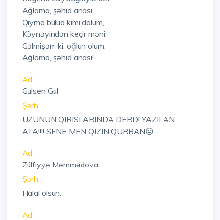
Ağlama, şəhid anası.
Qıyma bulud kimi dolum,
Köynəyindən keçir məni,
Gəlmişəm ki, oğlun olum,
Ağlama, şəhid anası!
Ad:
Gulsen Gul
Şərh:
UZUNUN QIRISLARINDA DERDI YAZILAN
ATA!!!! SENE MEN QIZIN QURBAN😔
Ad:
Zülfiyyə Məmmədova
Şərh:
Halal olsun.
Ad: