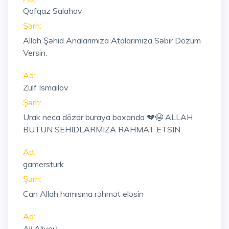
Qafqaz Salahov
Şərh:
Allah Şəhid Analarımıza Atalarımıza Səbir Dözüm
Versin.
Ad:
Zulf Ismailov
Şərh:
Urak neca dõzar buraya baxanda 💔😭 ALLAH
BUTUN SEHIDLARMIZA RAHMAT ETSIN
Ad:
gamersturk
Şərh:
Can Allah hamısına rəhmət eləsin
Ad:
Ali Aliyev