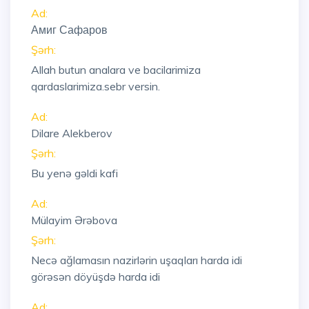
Ad:
Амиг Сафаров
Şərh:
Allah butun analara ve bacilarimiza
qardaslarimiza.sebr versin.
Ad:
Dilare Alekberov
Şərh:
Bu yenə gəldi kafi
Ad:
Mülayim Ərəbova
Şərh:
Necə ağlamasın nazirlərin uşaqları harda idi
görəsən döyüşdə harda idi
Ad: