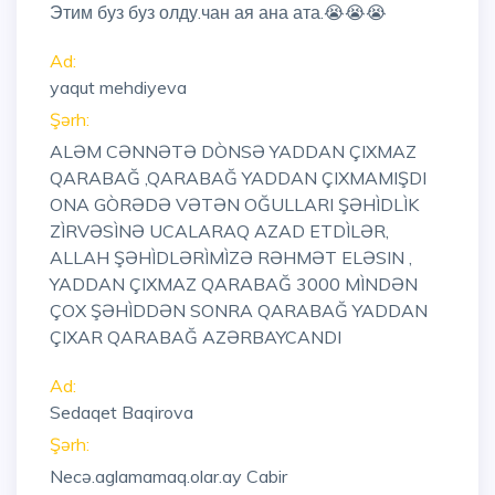
Этим буз буз олду.чан ая ана ата.😭😭😭
Ad:
yaqut mehdiyeva
Şərh:
ALƏM CƏNNƏTƏ DÒNSƏ YADDAN ÇIXMAZ
QARABAĞ ,QARABAĞ YADDAN ÇIXMAMIŞDI
ONA GÒRƏDƏ VƏTƏN OĞULLARI ŞƏHÌDLÌK
ZÌRVƏSÌNƏ UCALARAQ AZAD ETDÌLƏR,
ALLAH ŞƏHÌDLƏRÌMÌZƏ RƏHMƏT ELƏSIN ,
YADDAN ÇIXMAZ QARABAĞ 3000 MÌNDƏN
ÇOX ŞƏHÌDDƏN SONRA QARABAĞ YADDAN
ÇIXAR QARABAĞ AZƏRBAYCANDI
Ad:
Sedaqet Baqirova
Şərh:
Necə.aglamamaq.olar.ay Cabir