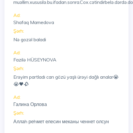
muəllim.xususilə.bu.ifadan.sonra.Cox.cətindirbelə.dərdə.d
Ad:
Shafaq Mamedova
Şərh:
Nə gozəl baladi
Ad:
Fazilə HÜSEYNOVA
Şərh:
Erəyim partladı can gözü yaşlı ürəyi dağlı analar😭
😭🖤🥀
Ad:
Галина Орлова
Şərh:
Аллаh реhмет елесин меканы ченнет олсун