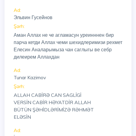
Ad:
Эльвин Гусейнов
Şərh:
Аман Аллах не че агламасун уреинннен бир
парча кетди Аллах чеми шехидлеримизи рехмет
Елесин Аналарымыза чан саглыгы ве себр
дилеирем Аллахдан
Ad:
Tunar Kazimov
Şərh:
ALLAH CABİRƏ CAN SAGLİGİ
VERSİN CABİR HƏYATDİR ALLAH
BÜTÜN ŞƏHİDLƏRİMİZƏ RƏHMƏT
ELƏSİN
Ad: