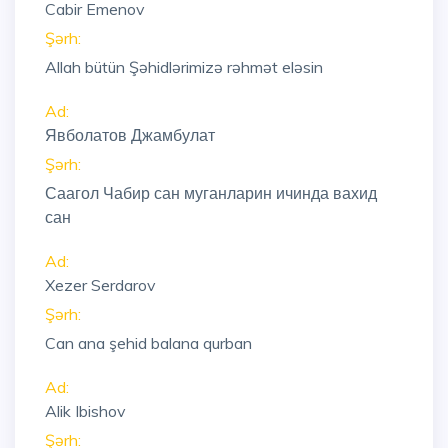
Cabir Emenov
Şərh:
Allah bütün Şəhidlərimizə rəhmət eləsin
Ad:
Явболатов Джамбулат
Şərh:
Саагол Чабир сан муганларин ичинда вахид
сан
Ad:
Xezer Serdarov
Şərh:
Can ana şehid balana qurban
Ad:
Alik Ibishov
Şərh: