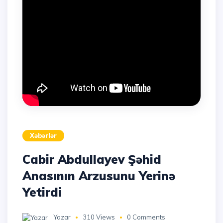
Xəbərlər
Cabir Abdullayev Şəhid
Anasının Arzusunu Yerinə
Yetirdi
Yazar
310 Views
0 Comments