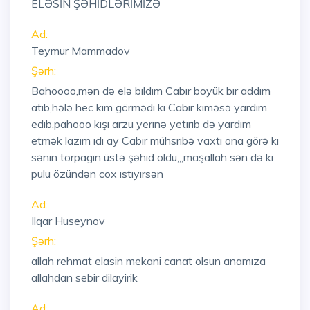
ELƏSİN ŞƏHİDLƏRİMİZƏ
Ad:
Teymur Mammadov
Şərh:
Bahoooo,mən də elə bıldım Cabır boyük bır addım
atıb,hələ hec kım görmədı kı Cabır kıməsə yardım
edıb,pahooo kışı arzu yerınə yetırıb də yardım
etmək lazım ıdı ay Cabır mühsrıbə vaxtı ona görə kı
sənın torpagın üstə şəhıd oldu,,,maşallah sən də kı
pulu özündən cox ıstıyırsən
Ad:
Ilqar Huseynov
Şərh:
allah rehmat elasin mekani canat olsun anamıza
allahdan sebir dilayirik
Ad: