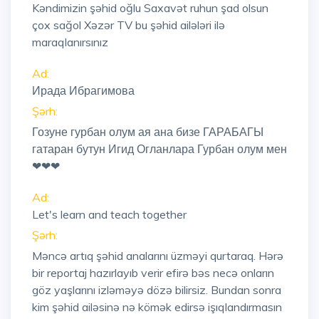
Kəndimizin şəhid oğlu Saxavət ruhun şad olsun
çox sağol Xəzər TV bu şəhid ailələri ilə
maraqlanırsınız
Ad:
Ирада Ибрагимова
Şərh:
Гозуне гурбан олум ая ана бизе ГАРАБАГЫ
гатаран бутун Игид Огланлара Гурбан олум мен
❤❤❤
Ad:
Let's learn and teach together
Şərh:
Məncə artıq şəhid analarını üzməyi qurtaraq. Hərə
bir reportaj hazırlayıb verir efirə bəs necə onların
göz yaşlarını izləməyə dözə bilirsiz. Bundan sonra
kim şəhid ailəsinə nə kömək edirsə işıqlandırmasın