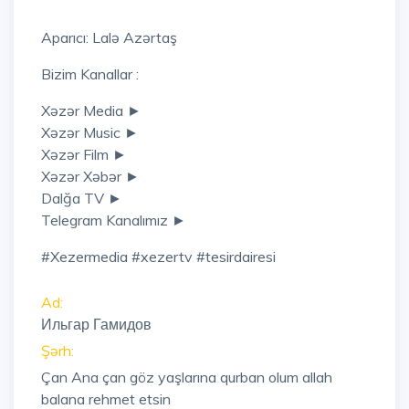
Aparıcı: Lalə Azərtaş
Bizim Kanallar :
Xəzər Media ►
Xəzər Music ►
Xəzər Film ►
Xəzər Xəbər ►
Dalğa TV ►
Telegram Kanalımız ►
#xezermedia #xezertv #tesirdairesi
Ad:
Ильгар Гамидов
Şərh:
Çan Ana çan göz yaşlarına qurban olum allah
balana rehmet etsin