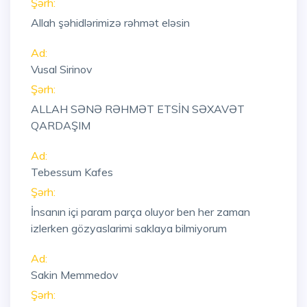
Şərh:
Allah şəhidlərimizə rəhmət eləsin
Ad:
Vusal Sirinov
Şərh:
ALLAH SƏNƏ RƏHMƏT ETSİN SƏXAVƏT
QARDAŞIM
Ad:
Tebessum Kafes
Şərh:
İnsanın içi param parça oluyor ben her zaman
izlerken gözyaslarimi saklaya bilmiyorum
Ad:
Sakin Memmedov
Şərh: