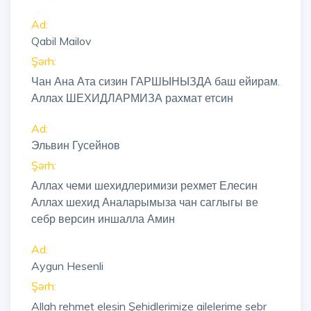
Ad:
Qabil Mailov
Şərh:
Чан Ана Ата сизин ГАРШЫНЫЗДА баш ейирам.
Аллах ШЕХИДЛАРМИЗА рахмат етсин
Ad:
Эльвин Гусейнов
Şərh:
Аллах чеми шехидлеримизи рехмет Елесин
Аллах шехид Аналарымыза чан саглыгы ве
себр версин иншалла Амин
Ad:
Aygun Hesenli
Şərh:
Allah rehmet elesin Şehidlerimize ailelerime sebr