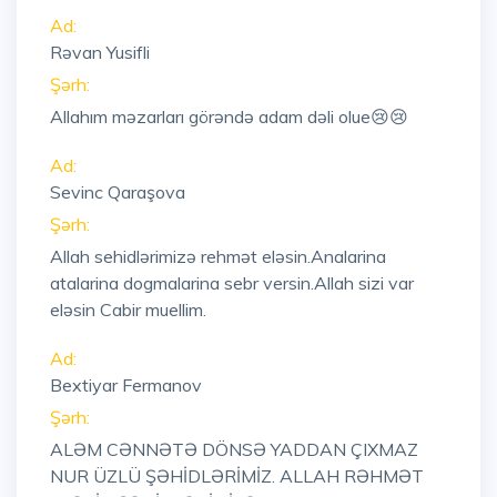
Ad:
Rəvan Yusifli
Şərh:
Allahım məzarları görəndə adam dəli olue😢😢
Ad:
Sevinc Qaraşova
Şərh:
Allah sehidlərimizə rehmət eləsin.Analarina
atalarina dogmalarina sebr versin.Allah sizi var
eləsin Cabir muellim.
Ad:
Bextiyar Fermanov
Şərh:
ALƏM CƏNNƏTƏ DÖNSƏ YADDAN ÇIXMAZ
NUR ÜZLÜ ŞƏHİDLƏRİMİZ. ALLAH RƏHMƏT