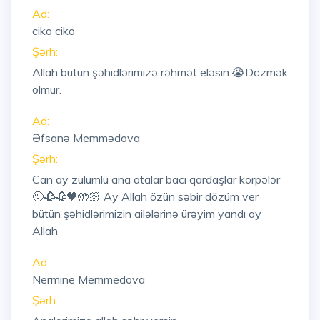
Ad:
ciko ciko
Şərh:
Allah bütün şəhidlərimizə rəhmət eləsin.😭Dözmək
olmur.
Ad:
Əfsanə Memmədova
Şərh:
Can ay zülümlü ana atalar bacı qardaşlar körpələr
🥺🥀🥀🖤🤲🏻 Ay Allah özün səbir dözüm ver
bütün şəhidlərimizin ailələrinə ürəyim yandı ay
Allah
Ad:
Nermine Memmedova
Şərh: