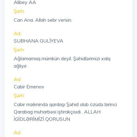
Alibey AA
Şərh:
Can Ana. Allah sebr versin.
Ad:
SUBHANA GULİYEVA
Şərh:
Ağlamamaq mümkün deyil. Şəhidlərimizi xalq
ağlıyır.
Ad:
Cabir Emenov
Şərh:
Cabir məlimində qardaşı Şəhid olub özüdə birinci
Qarabag muharbəsi iştirakçısıdı . ALLAH
İGİDLƏRİMİZİ QORUSUN
Ad: