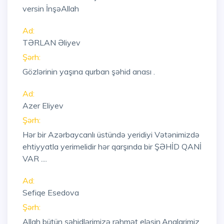
versin İnşəAllah
Ad:
TƏRLAN Əliyev
Şərh:
Gözlərinin yaşına qurban şəhid anası .
Ad:
Azer Eliyev
Şərh:
Hər bir Azərbaycanlı üstündə yeridiyi Vətənimizdə
ehtiyyatla yerimelidir hər qarşında bir ŞƏHİD QANİ
VAR ....
Ad:
Sefiqe Esedova
Şərh:
Allah bütün şəhidlərimizə rəhmət eləsin.Analarimiz