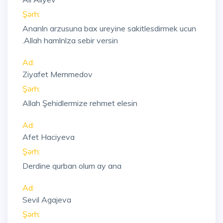
Şərh:
Ananln arzusuna bax ureyine sakitlesdirmek ucun
.Allah hamlnlza sebir versin
Ad:
Ziyafet Memmedov
Şərh:
Allah Şehidlermize rehmet elesin
Ad:
Afet Haciyeva
Şərh:
Derdine qurban olum ay ana
Ad:
Sevil Agajeva
Şərh: