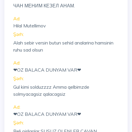
ЧАН МЕНИМ КЕЗЕЛ АНАМ.
Ad:
Hilal Mutellimov
Şərh:
Alah sebir versin butun sehid analarina hamsinin
ruhu sad olsun
Ad:
❤OZ BALACA DUNYAM VAR❤
Şərh:
Gul kimi solduzzzz Amma qelbimzde
solmyacagsiz qalacagsiz
Ad:
❤OZ BALACA DUNYAM VAR❤
Şərh:
Beli qirilanlar SUSUZ OLENLER CAVAN