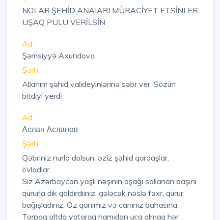
NOLAR ŞEHİD ANAIARI MÙRACİYET ETSİNLER
UŞAQ PULU VERİLSİN
Ad:
Şəmsiyyə Axundova
Şərh:
Allahım şəhid valideyinlərinə səbr ver. Sözün
bitdiyi yerdi
Ad:
Аслан Асланов
Şərh:
Qəbriniz nurla dolsun, əziz şəhid qardaşlar,
övladlar.
Siz Azərbaycan yaşlı nəşinin aşağı sallanan başını
qürurla dik qaldırdıınız, gələcək nəslə fəxr, qürur
bağışladınız. Öz qanımız və canınız bahasına.
Torpaq altda yataraq hamıdan uca olmaq hər