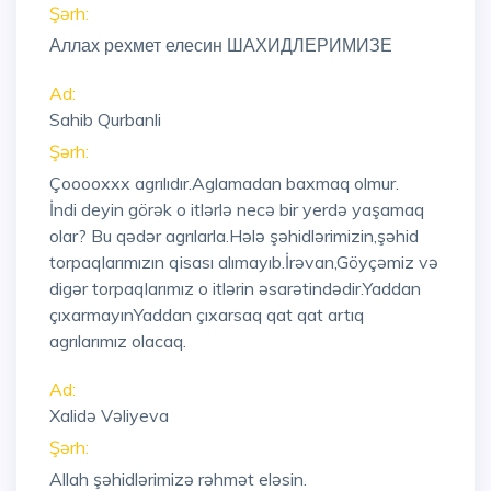
Şərh:
Аллах рехмет елесин ШАХИДЛЕРИМИЗЕ
Ad:
Sahib Qurbanli
Şərh:
Çooooxxx agrılıdır.Aglamadan baxmaq olmur.
İndi deyin görək o itlərlə necə bir yerdə yaşamaq
olar? Bu qədər agrılarla.Hələ şəhidlərimizin,şəhid
torpaqlarımızın qisası alımayıb.İrəvan,Göyçəmiz və
digər torpaqlarımız o itlərin əsarətindədir.Yaddan
çıxarmayınYaddan çıxarsaq qat qat artıq
agrılarımız olacaq.
Ad:
Xalidə Vəliyeva
Şərh:
Allah şəhidlərimizə rəhmət eləsin.