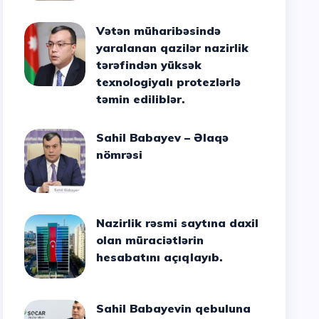
Vətən müharibəsində
yaralanan qazilər nazirlik
tərəfindən yüksək
texnologiyalı protezlərlə
təmin ediliblər.
Sahil Babayev – Əlaqə
nömrəsi
Nazirlik rəsmi saytına daxil
olan müraciətlərin
hesabatını açıqlayıb.
Sahil Babayevin qebuluna