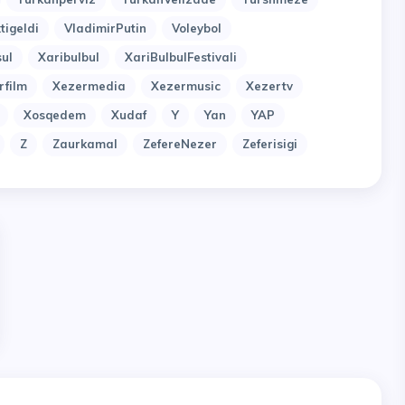
tigeldi
VladimirPutin
Voleybol
ul
Xaribulbul
XariBulbulFestivali
rfilm
Xezermedia
Xezermusic
Xezertv
Xosqedem
Xudaf
Y
Yan
YAP
Z
Zaurkamal
ZefereNezer
Zeferisigi