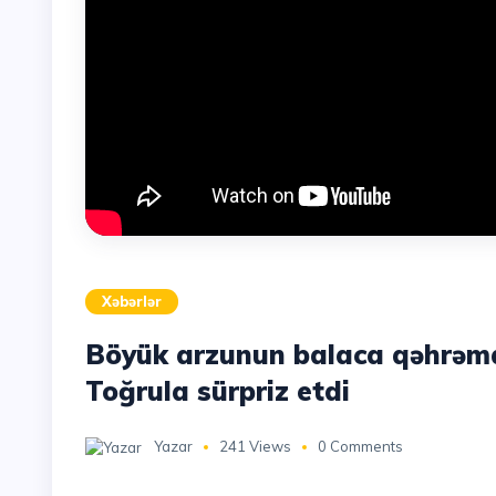
Xəbərlər
Böyük arzunun balaca qəhrəman
Toğrula sürpriz etdi
Yazar
241 Views
0 Comments