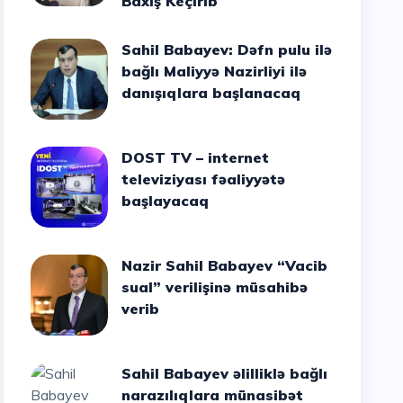
Baxış Keçirib
Sahil Babayev: Dəfn pulu ilə
bağlı Maliyyə Nazirliyi ilə
danışıqlara başlanacaq
DOST TV – internet
televiziyası fəaliyyətə
başlayacaq
Nazir Sahil Babayev “Vacib
sual” verilişinə müsahibə
verib
Sahil Babayev əlilliklə bağlı
narazılıqlara münasibət