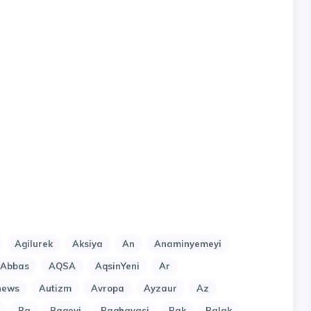
Agilurek
Aksiya
An
Anaminyemeyi
lAbbas
AQSA
AqsinYeni
Ar
news
Autizm
Avropa
Ayzaur
Az
Ba
Bagevi
Baghavasi
Bak
Balak