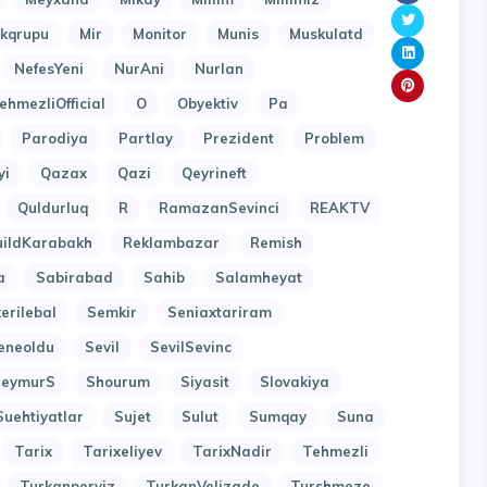
kqrupu
Mir
Monitor
Munis
Muskulatd
NefesYeni
NurAni
Nurlan
ehmezliOfficial
O
Obyektiv
Pa
Parodiya
Partlay
Prezident
Problem
yi
Qazax
Qazi
Qeyrineft
Quldurluq
R
RamazanSevinci
REAKTV
uildKarabakh
Reklambazar
Remish
a
Sabirabad
Sahib
Salamheyat
erilebal
Semkir
Seniaxtariram
eneoldu
Sevil
SevilSevinc
SeymurS
Shourum
Siyasit
Slovakiya
Suehtiyatlar
Sujet
Sulut
Sumqay
Suna
Tarix
Tarixeliyev
TarixNadir
Tehmezli
Turkanperviz
TurkanVelizade
Turshmeze