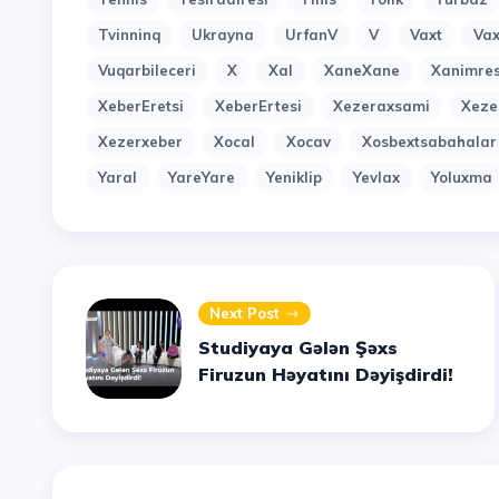
Tvinninq
Ukrayna
UrfanV
V
Vaxt
Vax
Vuqarbileceri
X
Xal
XaneXane
Xanimres
XeberEretsi
XeberErtesi
Xezeraxsami
Xeze
Xezerxeber
Xocal
Xocav
Xosbextsabahalar
Yaral
YareYare
Yeniklip
Yevlax
Yoluxma
Next Post
Studiyaya Gələn Şəxs
Firuzun Həyatını Dəyişdirdi!