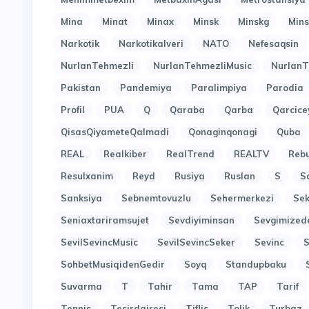
Mina
Minat
Minax
Minsk
Minskg
Mins
Narkotik
Narkotikalveri
NATO
Nefesaqsin
NurlanTehmezli
NurlanTehmezliMusic
NurlanT
Pakistan
Pandemiya
Paralimpiya
Parodia
Profil
PUA
Q
Qaraba
Qarba
Qarcice
QisasQiyameteQalmadi
Qonaginqonagi
Quba
REAL
Realkiber
RealTrend
REALTV
Reb
Resulxanim
Reyd
Rusiya
Ruslan
S
S
Sanksiya
Sebnemtovuzlu
Sehermerkezi
Sek
Seniaxtariramsujet
Sevdiyiminsan
Sevgimized
SevilSevincMusic
SevilSevincSeker
Sevinc
SohbetMusiqidenGedir
Soyq
Standupbaku
Suvarma
T
Tahir
Tama
TAP
Tarif
Tennis
Tesirdairesi
Tiflis
Tolik
Turbaz