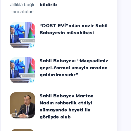
bildirib
“DOST EVİ”ndən nazir Sahil
Babayevin müsahibəsi
Sahil Babayev: “Məqsədimiz
qeyri-formal əməyin aradan
qaldırılmasıdır”
Sahil Babayev Marton
Nadın rəhbərlik etdiyi
nümayəndə heyəti ilə
görüşdə olub