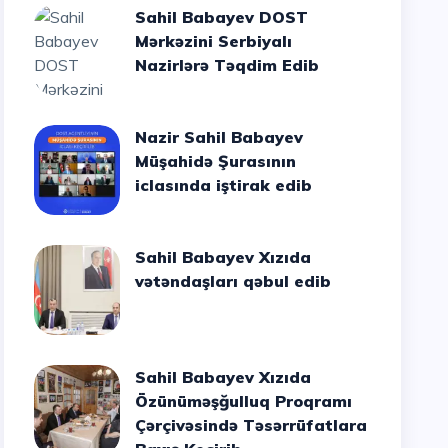
Sahil Babayev DOST
Mərkəzini Serbiyalı
Nazirlərə Təqdim Edib
Nazir Sahil Babayev
Müşahidə Şurasının
iclasında iştirak edib
Sahil Babayev Xızıda
vətəndaşları qəbul edib
Sahil Babayev Xızıda
Özünüməşğulluq Proqramı
Çərçivəsində Təsərrüfatlara