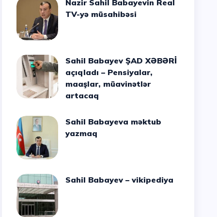
Nazir Sahil Babayevin Real
TV-yə müsahibəsi
Sahil Babayev ŞAD XƏBƏRİ
açıqladı – Pensiyalar,
maaşlar, müavinətlər
artacaq
Sahil Babayeva məktub
yazmaq
Sahil Babayev – vikipediya