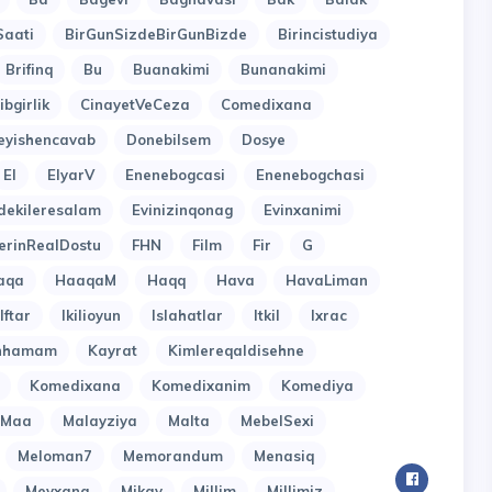
Saati
BirGunSizdeBirGunBizde
Birincistudiya
Brifinq
Bu
Buanakimi
Bunanakimi
ibgirlik
CinayetVeCeza
Comedixana
eyishencavab
Donebilsem
Dosye
El
ElyarV
Enenebogcasi
Enenebogchasi
dekileresalam
Evinizinqonag
Evinxanimi
erinRealDostu
FHN
Film
Fir
G
aqa
HaaqaM
Haqq
Hava
HavaLiman
Iftar
Ikilioyun
Islahatlar
Itkil
Ixrac
inhamam
Kayrat
Kimlereqaldisehne
Komedixana
Komedixanim
Komediya
Maa
Malayziya
Malta
MebelSexi
Meloman7
Memorandum
Menasiq
Meyxana
Mikay
Millim
Millimiz