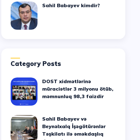
Sahil Babayev kimdir?
Category Posts
DOST xidmətlərinə
müraciətlər 3 milyonu ötüb,
məmnunluq 98,3 faizdir
Sahil Babayev və
Beynəlxalq İşəgötürənlər
Təşkilatı ilə əməkdaşlıq