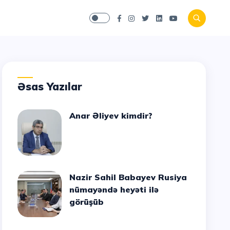
Əsas Yazılar
Anar Əliyev kimdir?
Nazir Sahil Babayev Rusiya
nümayəndə heyəti ilə
görüşüb