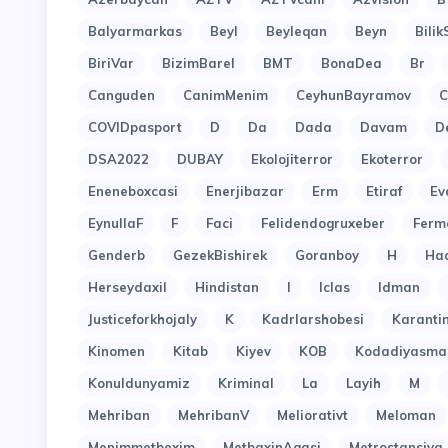
Balyarmarkas
Beyl
Beyleqan
Beyn
Bilik
BiriVar
BizimBarel
BMT
BonaDea
Br
Canguden
CanimMenim
CeyhunBayramov
C
COVIDpasport
D
Da
Dada
Davam
D
DSA2022
DUBAY
Ekolojiterror
Ekoterror
Eneneboxcasi
Enerjibazar
Erm
Etiraf
Ev
EynullaF
F
Faci
Felidendogruxeber
Ferm
Genderb
GezekBishirek
Goranboy
H
Ha
Herseydaxil
Hindistan
I
Iclas
Idman
Justiceforkhojaly
K
Kadrlarshobesi
Karant
Kinomen
Kitab
Kiyev
KOB
Kodadiyasma
Konuldunyamiz
Kriminal
La
Layih
M
Mehriban
MehribanV
Meliorativt
Meloman
Menimmetbexim
MetbaxinAgasi
Metrostansiya