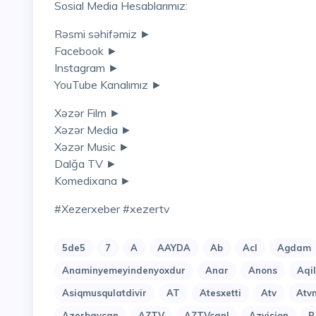
Sosial Media Hesablarımız:
Rəsmi səhifəmiz ►
Facebook ►
Instagram ►
YouTube Kanalımız ►
Xəzər Film ►
Xəzər Media ►
Xəzər Music ►
Dalğa TV ►
Komedixana ►
#xezerxeber #xezertv
5de5
7
A
AAYDA
Ab
Acl
Agdam
Anaminyemeyindenyoxdur
Anar
Anons
Aqi
Asiqmusqulatdivir
AT
Atesxetti
Atv
Atv
Azerbaycan
AZTV
AZTVcanl
Azvision
B