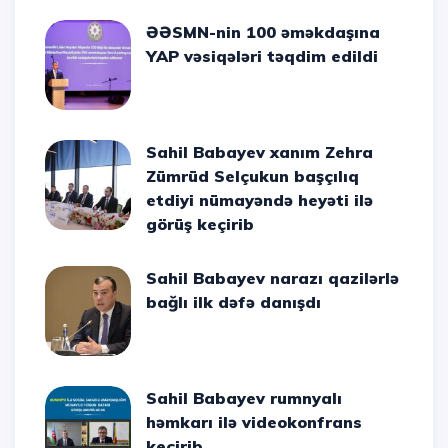
ƏƏSMN-nin 100 əməkdaşına
YAP vəsiqələri təqdim edildi
Sahil Babayev xanım Zehra
Zümrüd Selçukun başçılıq
etdiyi nümayəndə heyəti ilə
görüş keçirib
Sahil Babayev narazı qazilərlə
bağlı ilk dəfə danışdı
Sahil Babayev rumnyalı
həmkarı ilə videokonfrans
keçirib