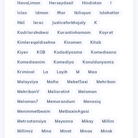
HavaLiman
Herseydaxil
Hindistan
I
Iclas
Idman
Iftar
Ikilioyun
Islahatlar
Itkil
Ixrac
Justiceforkhojaly
K
Kadrlarshobesi
Karantinhamam
Kayrat
Kimlereqaldisehne
Kinomen
Kitab
Kiyev
KOB
Kodadiyasma
Komedixana
Komedixanim
Komediya
Konuldunyamiz
Kriminal
La
Layih
M
Maa
Malayziya
Malta
MebelSexi
Mehriban
MehribanV
Meliorativt
Meloman
Meloman7
Memorandum
Menasiq
Menimmetbexim
MetbaxinAgasi
Metrostansiya
Meyxana
Mikay
Millim
Millimiz
Mina
Minat
Minax
Minsk