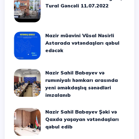
Tural Gəncəli 11.07.2022
Nazir müavini Vüsal Nəsirli
Astarada vətəndaşları qəbul
edəcək
Nazir Sahil Babayev və
rumıniyalı həmkarı arasında
yeni əməkdaşlıq sənədləri
imzalanıb
Nazir Sahil Babayev Şəki və
Qaxda yaşayan vətəndaşları
qəbul edib