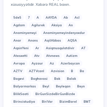
xüsusiyyətidir. Xəbərə REAL baxın..
5de5
7
A
AAYDA
Ab
Acl
Agdam
Agilurek
Aksiya
An
Anaminyemeyi
Anaminyemeyindenyoxdur
Anar
Anons
AqilAbbas
AQSA
AqsinYeni
Ar
Asiqmusqulatdivir
AT
Atesxetti
Atv
Atvnews
Autizm
Avropa
Ayzaur
Az
Azerbaycan
AZTV
AZTVcanl
Azvision
B
Ba
Bagevi
Baghavasi
Bak
Balak
Balyarmarkas
Beyl
Beyleqan
Beyn
BilikSaati
BirGunSizdeBirGunBizde
Birincistudiya
BiriVar
BizimBarel
BMT