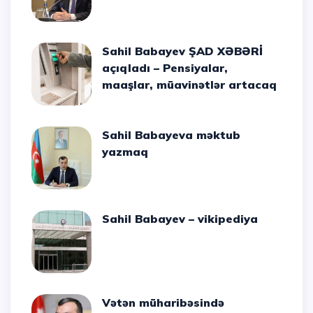
Sahil Babayev ŞAD XƏBƏRİ
açıqladı – Pensiyalar,
maaşlar, müavinətlər artacaq
Sahil Babayeva məktub
yazmaq
Sahil Babayev – vikipediya
Vətən müharibəsində