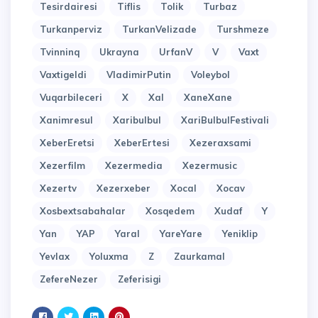
Tesirdairesi
Tiflis
Tolik
Turbaz
Turkanperviz
TurkanVelizade
Turshmeze
Tvinninq
Ukrayna
UrfanV
V
Vaxt
Vaxtigeldi
VladimirPutin
Voleybol
Vuqarbileceri
X
Xal
XaneXane
Xanimresul
Xaribulbul
XariBulbulFestivali
XeberEretsi
XeberErtesi
Xezeraxsami
Xezerfilm
Xezermedia
Xezermusic
Xezertv
Xezerxeber
Xocal
Xocav
Xosbextsabahalar
Xosqedem
Xudaf
Y
Yan
YAP
Yaral
YareYare
Yeniklip
Yevlax
Yoluxma
Z
Zaurkamal
ZefereNezer
Zeferisigi