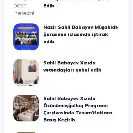
Edib
Nazir Sahil Babayev Müşahidə
Şurasının iclasında iştirak
edib
Sahil Babayev Xızıda
vətəndaşları qəbul edib
Sahil Babayev Xızıda
Özünüməşğulluq Proqramı
Çərçivəsində Təsərrüfatlara
Baxış Keçirib