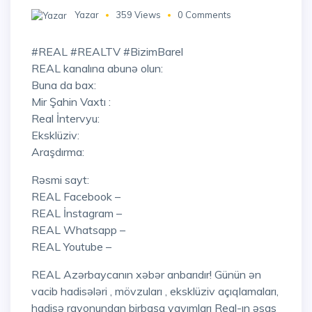
Yazar
359 Views
0 Comments
#REAL #REALTV #BizimBarel
REAL kanalına abunə olun:
Buna da bax:
Mir Şahin Vaxtı :
Real İntervyu:
Eksklüziv:
Araşdırma:
Rəsmi sayt:
REAL Facebook –
REAL İnstagram –
REAL Whatsapp –
REAL Youtube –
REAL Azərbaycanın xəbər anbarıdır! Günün ən
vacib hadisələri , mövzuları , eksklüziv açıqlamaları,
hadisə rayonundan birbaşa yayımları Real-ın əsas