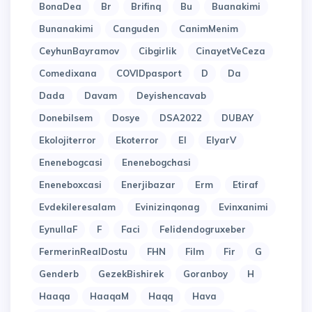
BonaDea
Br
Brifinq
Bu
Buanakimi
Bunanakimi
Canguden
CanimMenim
CeyhunBayramov
Cibgirlik
CinayetVeCeza
Comedixana
COVIDpasport
D
Da
Dada
Davam
Deyishencavab
Donebilsem
Dosye
DSA2022
DUBAY
Ekolojiterror
Ekoterror
El
ElyarV
Enenebogcasi
Enenebogchasi
Eneneboxcasi
Enerjibazar
Erm
Etiraf
Evdekileresalam
Evinizinqonag
Evinxanimi
EynullaF
F
Faci
Felidendogruxeber
FermerinRealDostu
FHN
Film
Fir
G
Genderb
GezekBishirek
Goranboy
H
Haaqa
HaaqaM
Haqq
Hava