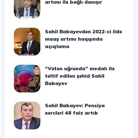
artımı ilə bağlı danışır
Sahil Babayevdən 2022-ci ildə
maaş artımı haqqında
açıqlama
“Vətən uğrunda” medalı ilə
təltif edilən şəhid Sahil
Babayev
Sahil Babayev: Pensiya
xərcləri 48 faiz artıb