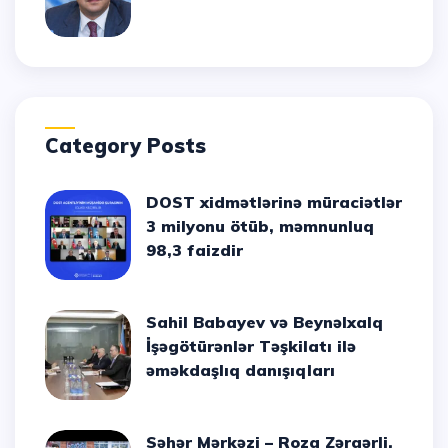
Category Posts
DOST xidmətlərinə müraciətlər
3 milyonu ötüb, məmnunluq
98,3 faizdir
Sahil Babayev və Beynəlxalq
İşəgötürənlər Təşkilatı ilə
əməkdaşlıq danışıqları
Səhər Mərkəzi – Roza Zərgərli,