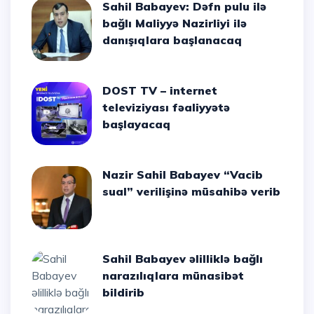
Sahil Babayev: Dəfn pulu ilə
bağlı Maliyyə Nazirliyi ilə
danışıqlara başlanacaq
DOST TV – internet
televiziyası fəaliyyətə
başlayacaq
Nazir Sahil Babayev “Vacib
sual” verilişinə müsahibə verib
Sahil Babayev əlilliklə bağlı
narazılıqlara münasibət
bildirib