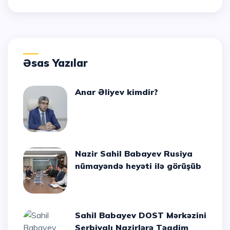
Əsas Yazılar
Anar Əliyev kimdir?
Nazir Sahil Babayev Rusiya
nümayəndə heyəti ilə görüşüb
Sahil Babayev DOST Mərkəzini
Serbiyalı Nazirlərə Təqdim