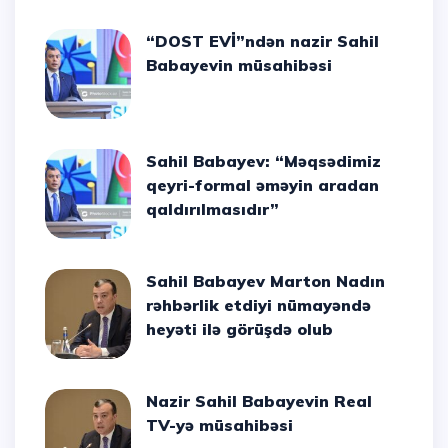
“DOST EVİ”ndən nazir Sahil
Babayevin müsahibəsi
Sahil Babayev: “Məqsədimiz
qeyri-formal əməyin aradan
qaldırılmasıdır”
Sahil Babayev Marton Nadın
rəhbərlik etdiyi nümayəndə
heyəti ilə görüşdə olub
Nazir Sahil Babayevin Real
TV-yə müsahibəsi