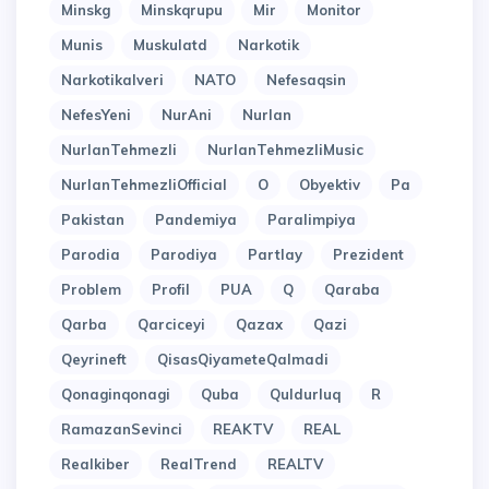
Minskg
Minskqrupu
Mir
Monitor
Munis
Muskulatd
Narkotik
Narkotikalveri
NATO
Nefesaqsin
NefesYeni
NurAni
Nurlan
NurlanTehmezli
NurlanTehmezliMusic
NurlanTehmezliOfficial
O
Obyektiv
Pa
Pakistan
Pandemiya
Paralimpiya
Parodia
Parodiya
Partlay
Prezident
Problem
Profil
PUA
Q
Qaraba
Qarba
Qarciceyi
Qazax
Qazi
Qeyrineft
QisasQiyameteQalmadi
Qonaginqonagi
Quba
Quldurluq
R
RamazanSevinci
REAKTV
REAL
Realkiber
RealTrend
REALTV