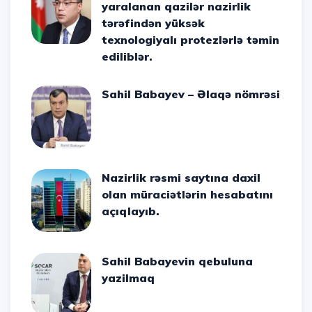
yaralanan qazilər nazirlik
tərəfindən yüksək
texnologiyalı protezlərlə təmin
ediliblər.
Sahil Babayev – Əlaqə nömrəsi
Nazirlik rəsmi saytına daxil
olan müraciətlərin hesabatını
açıqlayıb.
Sahil Babayevin qebuluna
yazilmaq