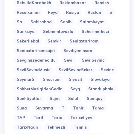
RebuildKarabakh
Reklambazar
Remish
Resulxanim
Reyd
Rusiya
Ruslan
S
Sa
Sabirabad
Sahib
Salamheyat
Sanksiya
Sebnemtovuzlu
Sehermerkezi
Sekerilebal
Semkir
Seniaxtariram
Seniaxtariramsujet
Sevdiyiminsan
Sevgimizedeneoldu
Sevil
SevilSevinc
SevilSevincMusic
SevilSevincSeker
Sevinc
SeymurS
Shourum
Siyasit
Slovakiya
SohbetMusiqidenGedir
Soyq
Standupbaku
Suehtiyatlar
Sujet
Sulut
Sumqay
Suna
Suvarma
T
Tahir
Tama
TAP
Tarif
Tarix
Tarixeliyev
TarixNadir
Tehmezli
Tennis