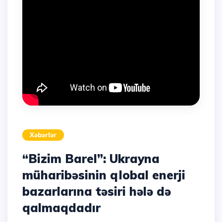
Xəbərlər
“Bizim Barel”: Ukrayna
müharibəsinin qlobal enerji
bazarlarına təsiri hələ də
qalmaqdadır