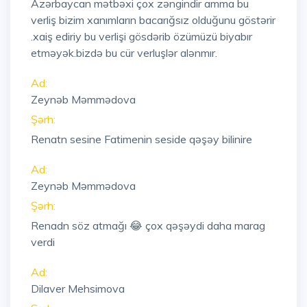
Azərbaycan mətbəxi çox zəngindir amma bu
verliş bizim xanımların bacarığsız olduğunu göstərir
.xaiş ediriy bu verlişi gösdərib özümüzü biyabır
etməyək.bizdə bu cür verluşlər alənmır.
Ad:
Zeynəb Məmmədova
Şərh:
Renatn sesine Fatimenin seside qəşəy bilinire
Ad:
Zeynəb Məmmədova
Şərh:
Renadn söz atmağı 😂 çox qəşəydi daha marag
verdi
Ad:
Dilaver Mehsimova