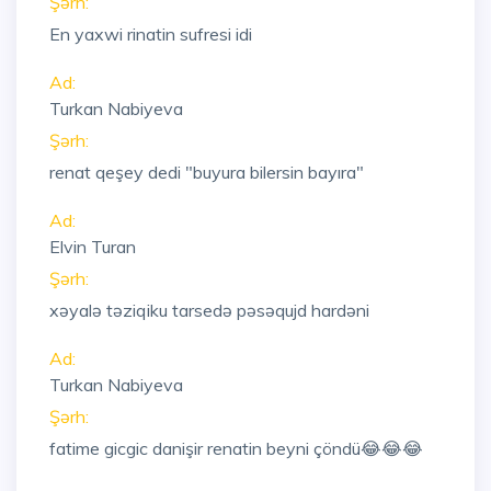
Şərh:
En yaxwi rinatin sufresi idi
Ad:
Turkan Nabiyeva
Şərh:
renat qeşey dedi "buyura bilersin bayıra"
Ad:
Elvin Turan
Şərh:
xəyalə təziqiku tarsedə pəsəqujd hardəni
Ad:
Turkan Nabiyeva
Şərh:
fatime gicgic danişir renatin beyni çöndü😂😂😂