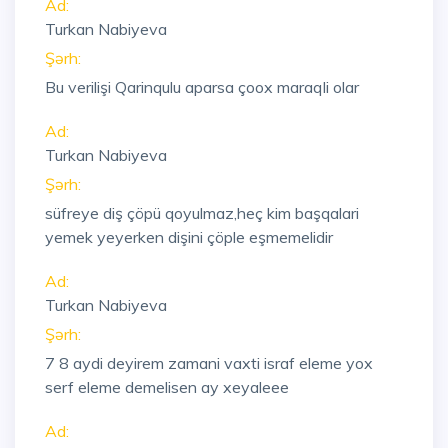
Ad:
Turkan Nabiyeva
Şərh:
Bu verilişi Qarinqulu aparsa çoox maraqli olar
Ad:
Turkan Nabiyeva
Şərh:
süfreye diş çöpü qoyulmaz,heç kim başqalari
yemek yeyerken dişini çöple eşmemelidir
Ad:
Turkan Nabiyeva
Şərh:
7 8 aydi deyirem zamani vaxti israf eleme yox
serf eleme demelisen ay xeyaleee
Ad: