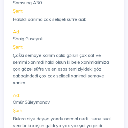
Samsung A30
Şərh:
Halaldi xanima cox seliqeli sufre acib
Ad:
Shaig Guseynli
Şərh:
Çaški semaye xanim qalib gəlsin çox saf ve
semimi xanimdi halal olsun ki bele xanimlarimiza
çox gözəl süfre ve en esas temiziyideki göz
qabaqindedi çox çox seliqeli xanimdi semaye
xanim
Ad:
Ömür Süleymanov
Şərh:
Bulara niyə deyən yoxdu normal nədi ...sənə sual
verirlər ki xoşun gəldi ya yox yaxşıdı ya pisdi