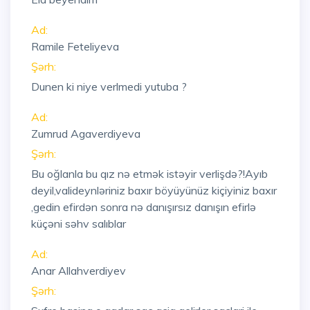
Ad:
Ramile Feteliyeva
Şərh:
Dunen ki niye verlmedi yutuba ?
Ad:
Zumrud Agaverdiyeva
Şərh:
Bu oğlanla bu qız nə etmək istəyir verlişdə?!Ayıb
deyil,valideynləriniz baxır böyüyünüz kiçiyiniz baxır
,gedin efirdən sonra nə danışırsız danışın efirlə
küçəni səhv salıblar
Ad:
Anar Allahverdiyev
Şərh: