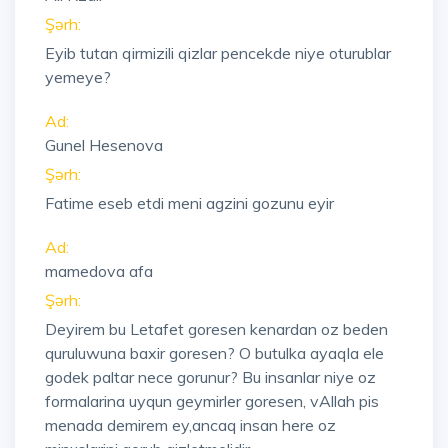
Şərh:
Eyib tutan qirmizili qizlar pencekde niye oturublar
yemeye?
Ad:
Gunel Hesenova
Şərh:
Fatime eseb etdi meni agzini gozunu eyir
Ad:
mamedova afa
Şərh:
Deyirem bu Letafet goresen kenardan oz beden
quruluwuna baxir goresen? O butulka ayaqla ele
godek paltar nece gorunur? Bu insanlar niye oz
formalarina uyqun geymirler goresen, vAllah pis
menada demirem ey,ancaq insan here oz