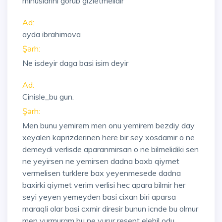
minuslarini gorub gizletmelidir
Ad:
ayda ibrahimova
Şərh:
Ne isdeyir daga basi isim deyir
Ad:
Cinisle_bu gun.
Şərh:
Men bunu yemirem men onu yemirem bezdiy day
xeyalen kaprizderinen here bir sey xosdamir o ne
demeydi verlisde aparanmirsan o ne bilmelidiki sen
ne yeyirsen ne yemirsen dadna baxb qiymet
vermelisen turklere bax yeyenmesede dadna
baxirki qiymet verim verlisi hec apara bilmir her
seyi yeyen yemeyden basi cixan biri aparsa
maraqli olar basi cxmir diresir bunun icnde bu olmur
men vurmuram bu ne vurur resept elebil odu