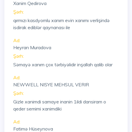
Xanim Qedirova
Şərh:
qırmızı kasdyomlu xanım evin xanımı verlişində
isdirak ediblər qaynanası ile
Ad:
Heyran Muradova
Şərh:
Səmayə xanım çox tərbiyəlidir inşallah qalib olar
Ad:
NEWWELL NISYE MEHSUL VERIR
Şərh:
Gizle xanimdi samaye inanin 1ildi dansiram o
qeder semimi xanimdiki
Ad:
Fatimə Hüseynova