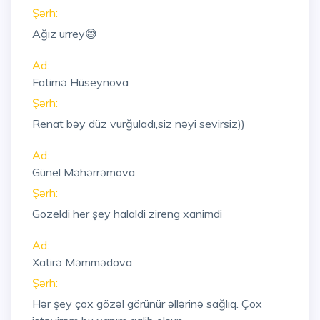
Şərh:
Ağız urrey😅
Ad:
Fatimə Hüseynova
Şərh:
Renat bəy düz vurğuladı,siz nəyi sevirsiz))
Ad:
Günel Məhərrəmova
Şərh:
Gozeldi her şey halaldi zireng xanimdi
Ad:
Xatirə Məmmədova
Şərh:
Hər şey çox gözəl görünür əllərinə sağlıq. Çox