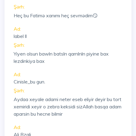
Şərh:
Heç bu Fatimə xanımı heç sevmədim😏
Ad:
label ll
Şərh:
Yiyen olsun bawln batsln qarnlnln piyine bax
lezdinkiya bax
Ad:
Cinisle_bu gun.
Şərh:
Aydaa xeyale adami neter eseb eliyir deyir bu tort
xemiridi xeyir o zebra keksidi sizAllah basqa adam
aparsin bu hecne bilmir
Ad:
Ali Rzali