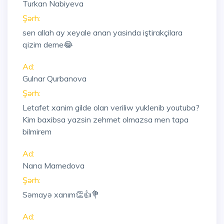
Turkan Nabiyeva
Şərh:
sen allah ay xeyale anan yasinda iştirakçilara
qizim deme😂
Ad:
Gulnar Qurbanova
Şərh:
Letafet xanim gilde olan veriliw yuklenib youtuba?
Kim baxibsa yazsin zehmet olmazsa men tapa
bilmirem
Ad:
Nana Mamedova
Şərh:
Səmayə xanım👏👍💐
Ad: