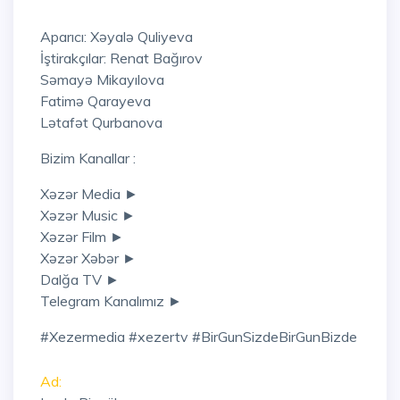
Aparıcı: Xəyalə Quliyeva
İştirakçılar: Renat Bağırov
Səmayə Mikayılova
Fatimə Qarayeva
Lətafət Qurbanova
Bizim Kanallar :
Xəzər Media ►
Xəzər Music ►
Xəzər Film ►
Xəzər Xəbər ►
Dalğa TV ►
Telegram Kanalımız ►
#xezermedia #xezertv #BirGunSizdeBirGunBizde
Ad: