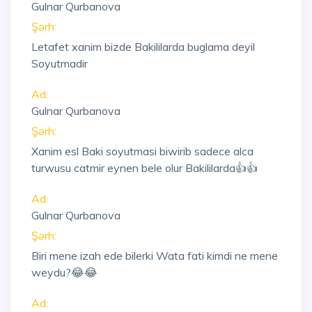
Gulnar Qurbanova
Şərh:
Letafet xanim bizde Bakililarda buglama deyil
Soyutmadir
Ad:
Gulnar Qurbanova
Şərh:
Xanim esl Baki soyutmasi biwirib sadece alca
turwusu catmir eynen bele olur Bakililarda👍👍
Ad:
Gulnar Qurbanova
Şərh:
Biri mene izah ede bilerki Wata fati kimdi ne mene
weydu?😂😂
Ad: