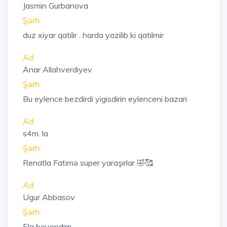
Jasmin Gurbanova
Şərh:
duz xiyar qatilir . harda yazilib ki qatilmir
Ad:
Anar Allahverdiyev
Şərh:
Bu eylence bezdirdi yigisdirin eylenceni bazari
Ad:
s4m. la
Şərh:
Renatla Fatimə super yaraşırlar 🤣🥰
Ad:
Ugur Abbasov
Şərh:
Ela beyendim