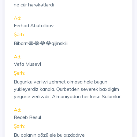
ne cür hərəkətlərdi
Ad:
Ferhad Abutalibov
Şərh:
Bibarrr😂😂😂😂qijinskiii
Ad:
Vefa Musevi
Şərh:
Bugunku verliwi zehmet olmasa hele bugun
yukleyerdiz kanala. Qurbetden severek baxdigim
yegane verliwdir. Almaniyadan her kese Salamlar
Ad:
Receb Resul
Şərh:
Bu oglanın gözü ele bu qızdadıye