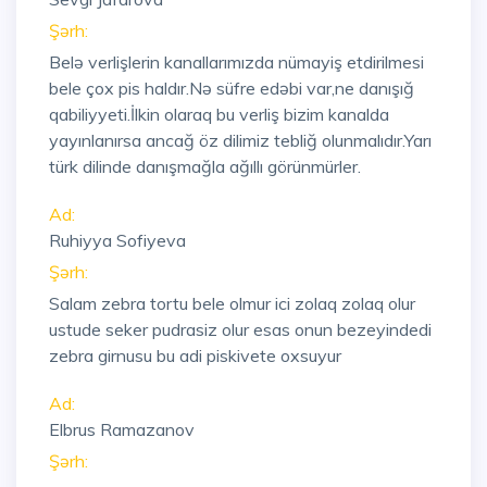
Şərh:
Belə verlişlerin kanallarımızda nümayiş etdirilmesi
bele çox pis haldır.Nə süfre edəbi var,ne danışığ
qabiliyyeti.İlkin olaraq bu verliş bizim kanalda
yayınlanırsa ancağ öz dilimiz tebliğ olunmalıdır.Yarı
türk dilinde danışmağla ağıllı görünmürler.
Ad:
Ruhiyya Sofiyeva
Şərh:
Salam zebra tortu bele olmur ici zolaq zolaq olur
ustude seker pudrasiz olur esas onun bezeyindedi
zebra girnusu bu adi piskivete oxsuyur
Ad:
Elbrus Ramazanov
Şərh: