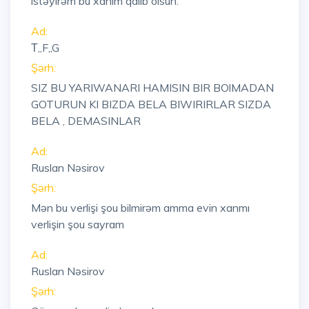
istəyirəm bu xanım qalib olsun.
Ad:
Т,,F,,G
Şərh:
SIZ BU YARIWANARI HAMISIN BIR BOlMADAN
GOTURUN KI BIZDA BELA BIWIRIRLAR SIZDA
BELA , DEMASINLAR
Ad:
Ruslan Nəsirov
Şərh:
Mən bu verlişi şou bilmirəm amma evin xanmı
verlişin şou sayram
Ad:
Ruslan Nəsirov
Şərh: