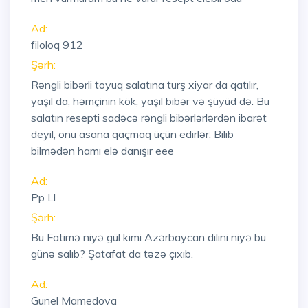
Ad:
filoloq 912
Şərh:
Rəngli bibərli toyuq salatına turş xiyar da qatılır,
yaşıl da, həmçinin kök, yaşıl bibər və şüyüd də. Bu
salatın resepti sadəcə rəngli bibərlərlərdən ibarət
deyil, onu asana qaçmaq üçün edirlər. Bilib
bilmədən hamı elə danışır eee
Ad:
Pp Ll
Şərh:
Bu Fatimə niyə gül kimi Azərbaycan dilini niyə bu
günə salıb? Şatafat da təzə çıxıb.
Ad:
Gunel Mamedova