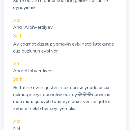
Sufre basina o qadar sac aciq gelirler saclari ile
oynayirlarki
Ad:
Anar Allahverdiyev
Şərh:
Ay caamat duzsuz yemayin eybi netdi😄tokunde
duz duzlunun eybi var
Ad:
Anar Allahverdiyev
Şərh:
Bu fatine ozun gosterir cox danisir yadda bucur
qalmaq isteyir apariciliw edir ey😃😃😄aparicinin
mati mutu quruyub fatimeye baxir verlise qatilan
zehmet cekib her seyi yemalidi
Ad:
NN