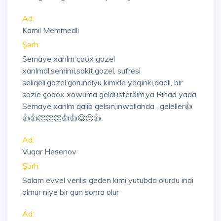
Ad:
Kamil Memmedli
Şərh:
Semaye xanlm çoox gozel
xanlmdl,semimi,sakit,gozel, sufresi
seliqeli,gozel,gorundiyu kimide yeqinki,dadll, bir
sozle çooox xowuma geldi,isterdim,ya Rinad yada
Semaye xanlm qalib gelsin,inwallahda , geleller👍
👍👍👏👏👏👍👍😋🙂👍
Ad:
Vuqar Hesenov
Şərh:
Salam evvel verilis geden kimi yutubda olurdu indi
olmur niye bir gun sonra olur
Ad: