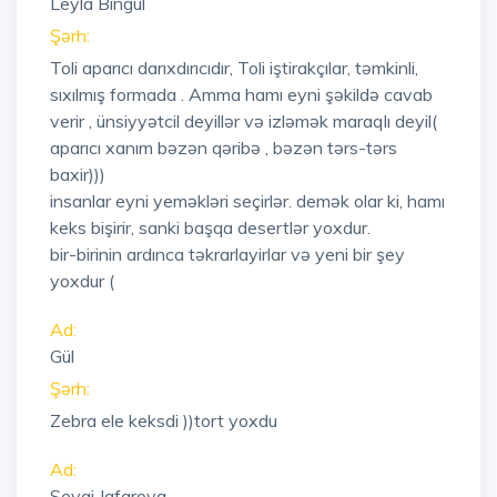
Leyla Bingül
Şərh:
Toli aparıcı darıxdırıcıdır, Toli iştirakçılar, təmkinli,
sıxılmış formada . Amma hamı eyni şəkildə cavab
verir , ünsiyyətcil deyillər və izləmək maraqlı deyil(
aparıcı xanım bəzən qəribə , bəzən tərs-tərs
baxir)))
insanlar eyni yeməkləri seçirlər. demək olar ki, hamı
keks bişirir, sanki başqa desertlər yoxdur.
bir-birinin ardınca təkrarlayirlar və yeni bir şey
yoxdur (
Ad:
Gül
Şərh:
Zebra ele keksdi ))tort yoxdu
Ad:
Sevgi Jafarova