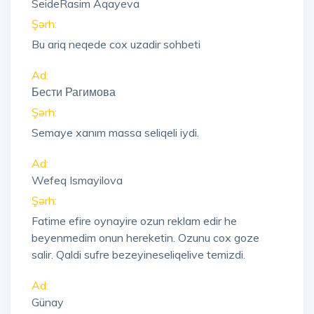
SeideRasim Aqayeva
Şərh:
Bu ariq neqede cox uzadir sohbeti
Ad:
Бести Рагимова
Şərh:
Semaye xanım massa seliqeli iydi.
Ad:
Wefeq Ismayilova
Şərh:
Fatime efire oynayire ozun reklam edir he
beyenmedim onun hereketin. Ozunu cox goze
salir. Qaldi sufre bezeyineseliqelive temizdi.
Ad:
Günay