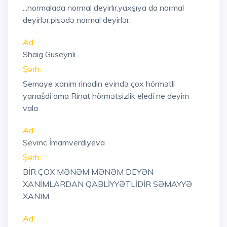
...normalada normal deyirlır,yaxşıya da normal
deyirlər,pisədə normal deyirlər.
Ad:
Shaig Guseynli
Şərh:
Semaye xanim rinadin evində çox hörmətli
yanašdi ama Rinat hörmətsizlik eledi ne deyim
vala
Ad:
Sevinc İmamverdiyeva
Şərh:
BİR ÇOX MƏNƏM MƏNƏM DEYƏN
XANİMLARDAN QABLİYYƏTLİDİR SƏMAYYƏ
XANIM
Ad: