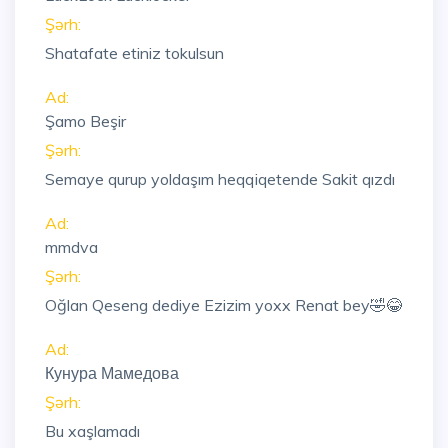
Şərh:
Shatafate etiniz tokulsun
Ad:
Şamo Beşir
Şərh:
Semaye qurup yoldaşım heqqiqetende Sakit qızdı
Ad:
mmdva
Şərh:
Oğlan Qeseng dediye Ezizim yoxx Renat bey🤣😂
Ad:
Кунура Мамедова
Şərh:
Bu xaşlamadı