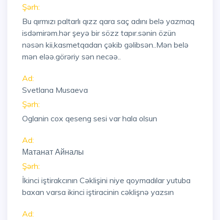
Şərh:
Bu qırmızı paltarlı qızz qara saç adını belə yazmaq
isdəmirəm.hər şeyə bir sözz tapır.sənin özün
nəsən kii,kasmetqadan çəkib gəlibsən..Mən belə
mən eləə.görəriy sən necəə..
Ad:
Svetlana Musaeva
Şərh:
Oglanin cox qeseng sesi var hala olsun
Ad:
Матанат Айналы
Şərh:
İkinci iştirakcının Cəklişini niye qoymadılar yutuba
baxan varsa ikinci iştiracinin cəklişnə yazsın
Ad: