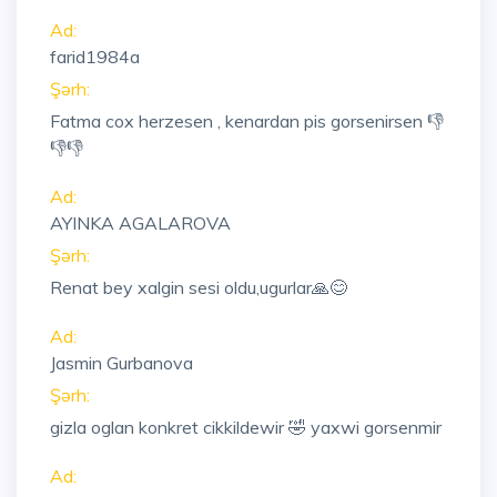
Ad:
farid1984a
Şərh:
Fatma cox herzesen , kenardan pis gorsenirsen 👎
👎👎
Ad:
AYINKA AGALAROVA
Şərh:
Renat bey xalgin sesi oldu,ugurlar🙏😊
Ad:
Jasmin Gurbanova
Şərh:
gizla oglan konkret cikkildewir 🤣 yaxwi gorsenmir
Ad: