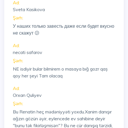
Ad:
Sveta Kasikova
Şərh:
У наших только завесть даже если будет вкусно
не скажут 😕
Ad:
necati safarov
Şərh:
NE isdiyir bular bilmirem o masaya bığ gozr qaș
qoy her șeyi Tam olacaq
Ad:
Orxan Quliyev
Şərh:
Bu Renatin heç mədəniyyəti yoxdu.Xanim danışır
ağzın gözün əyir, eylencede ev sahibine deyir
"bunu tək fikirləşmisən"? Bu ne cür danışıq tərzidi,