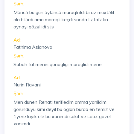
Şərh:
Məncə bu gün əyləncə maraqlı ildi biraz müxtəlif
ola bilərdi ama maraqlı keçdi sonda Lətafətin
oynaşı gözəl idi sjjs
Ad:
Fathima Aslanova
Şərh:
Sabah fatimenin qonagligi maraglidi mene
Ad:
Nurin Ravani
Şərh:
Men dunen Renati terifledim amma yanildim
gorunduyu kimi deyil bu oglan burda en temiz ve
1yere layik ele bu xanimdi sakit ve coox gozel
xanimdi