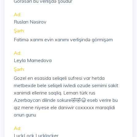
Görəsən bu verlişdə şoudur
Ad:
Ruslan Nəsirov
Şərh:
Fatimə xanmı evin xanımı verlişində görmişəm
Ad:
Leyla Mamedova
Şərh:
Gozel en esasida seliqeli sufresi var hetda
metbexde bele seliqeli iwledi ozude semimi sakit
xanimdi ellerine saqliq. Leman türk rus
Azerbaycan dilinde sokure🤣🤣😆 eseb verire bu
qız mene niyese ele daniwir coxxxxx maraqlidi
onun gunu
Ad:
LuckLock Lucklocker