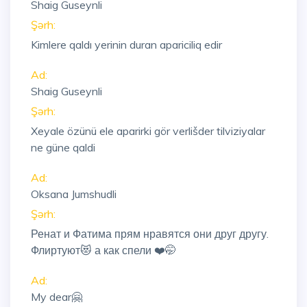
Shaig Guseynli
Şərh:
Kimlere qaldı yerinin duran apariciliq edir
Ad:
Shaig Guseynli
Şərh:
Xeyale özünü ele aparirki gör verlišder tilviziyalar
ne güne qaldi
Ad:
Oksana Jumshudli
Şərh:
Ренат и Фатима прям нравятся они друг другу.
Флиртуют😻 а как спели ❤️🤭
Ad:
My dear🤗