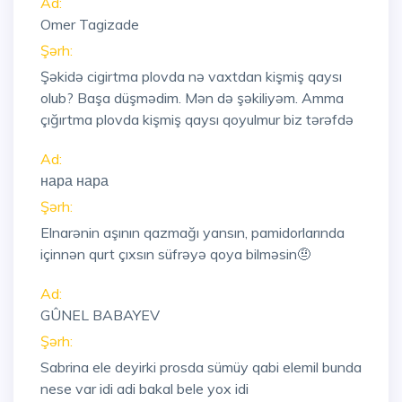
Ad:
Omer Tagizade
Şərh:
Şəkidə cigirtma plovda nə vaxtdan kişmiş qaysı
olub? Başa düşmədim. Mən də şəkiliyəm. Amma
çığırtma plovda kişmiş qaysı qoyulmur biz tərəfdə
Ad:
нара нара
Şərh:
Elnarənin aşının qazmağı yansın, pamidorlarında
içinnən qurt çıxsın süfrəyə qoya bilməsin🤨
Ad:
GÛNEL BABAYEV
Şərh:
Sabrina ele deyirki prosda sümüy qabi elemil bunda
nese var idi adi bakal bele yox idi