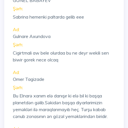
GÛNEL BABAYEV
Şərh:
Sabrina hemenki paltarda gelib eee
Ad:
Gulnare Axundova
Şərh:
Cigirtmali aw bele olurdaa bu ne deyr wekili sen
biwir gorek nece olcaq
Ad:
Omer Tagizade
Şərh:
Bu Elnarə xanım elə danışır ki elə bil ki başqa
planetdən gəlib.Səkidən başqa diyarlarimizin
yeməkləri ilə maraqlanmayıb heç. Turşu kabab
cənub zonasının ən gözəl yeməklərindən biridir.