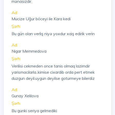
mənasızdır.
Ad:
Mucize Uğur böceyi ile Kara kedi
Şərh:
Bu gün olan verliş niyə yoxdur xaiş edirik verin
Ad:
Nigar Memmedova
Şərh:
Verilisi cekmeden once tanis olmaq lazimdir
yarismacilarla..kimise cixardib orda pert etmek
duzgun deyil.uygun deyilse goturmeye bilerdiz
Ad:
Gunay Xelilova
Şərh:
Bu gunki seriya gelmediki