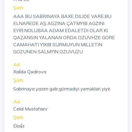
Şərh:
AAA BU SABRINAYA BAXE DILIDE VARE.BU
ELNAREDE AŞ AGZINA ÇATMYIB AGZINI
EYIR.NOLUBAA ADAM EDALETDI OLAR KI
QAZANSIN YALANAN ORDA OZUVHZE GORE
CAMAHATI YIXIB SURMUYUN MILLETIN
GOZUNEN SALMYIN OZUVUZU
Ad:
Xalidə Qədirova
Şərh:
Sabrinaya yazım gəlir,görmədiyi yeməkləri yiyir.
Ad:
Celal Mustafaev
Şərh:
Ela👍