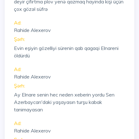
deyir çifirtma plov yenə qazmaq hayinda kişi üçün
çox gözəl süfrə
Ad:
Rahide Alexerov
Şərh:
Evin eşiyin gözelliyi sürenin qab qagaqi Elnareni
öldürdü
Ad:
Rahide Alexerov
Şərh:
Ay Elnare senin hec neden xeberin yordu Sen
Azerbaycan'daki yaşayasın turşu kabak
tanimayasan
Ad:
Rahide Alexerov