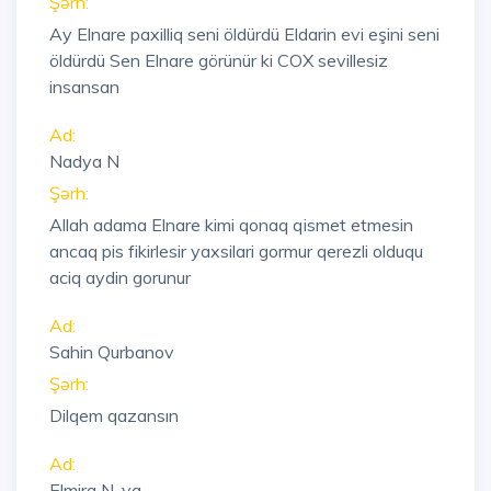
Şərh:
Ay Elnare paxilliq seni öldürdü Eldarin evi eşini seni
öldürdü Sen Elnare görünür ki COX sevillesiz
insansan
Ad:
Nadya N
Şərh:
Allah adama Elnare kimi qonaq qismet etmesin
ancaq pis fikirlesir yaxsilari gormur qerezli olduqu
aciq aydin gorunur
Ad:
Sahin Qurbanov
Şərh:
Dilqem qazansın
Ad:
Elmira N-va