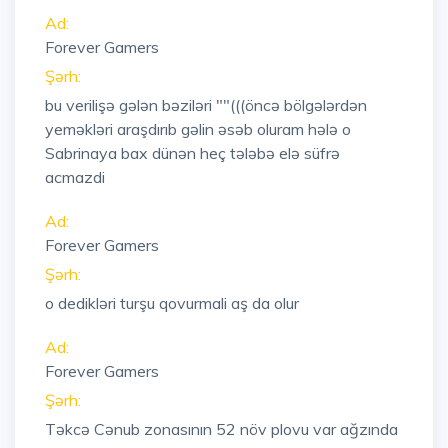
Ad:
Forever Gamers
Şərh:
bu verilişə gələn bəziləri ""(((öncə bölgələrdən
yeməkləri araşdırıb gəlin əsəb oluram hələ o
Sabrinaya bax dünən heç tələbə elə süfrə
acmazdi
Ad:
Forever Gamers
Şərh:
o dedikləri turşu qovurmali aş da olur
Ad:
Forever Gamers
Şərh:
Təkcə Cənub zonasının 52 növ plovu var ağzında