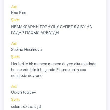
Ad:
Еля Еля
Şərh:
ЙЕМАКЛАРИН ГОРНУШУ СУПЕПДИ БУ НА
ГАДАР ПАХЫЛ АРВАТДЫ
Ad:
Sebine Hesimova
Şərh:
Her hefte bir menem menem deyen olur axirdada
hecne ede bilmir bugunde Elnare xanim cox
edaletsiz davrandı
Ad:
Orxan tagiyev
Şərh:
salam. axı. o. kişdi