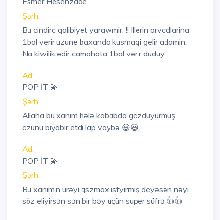
Esmer Hesenzade
Şərh:
Bu cindira qalibiyet yarawmir. !! Illerin arvadlarina
1bal verir uzune baxanda kusmaqi gelir adamin.
Na kiwilik edir camahata 1bal verir duduy
Ad:
POP İT 💫
Şərh:
Allaha bu xanım hələ kababda gözdüyürmüş
özünü biyabır etdi lap vaybə 😃😃
Ad:
POP İT 💫
Şərh:
Bu xanımın ürəyi qszmax istyirmiş deyəsən nəyi
söz eliyirsən sən bir bəy üçün super süfrə 👍👍