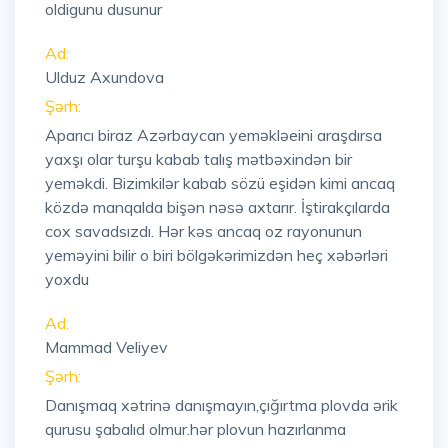
oldigunu dusunur
Ad:
Ulduz Axundova
Şərh:
Aparıcı biraz Azərbaycan yeməkləeini araşdırsa
yaxşı olar turşu kabab talış mətbəxindən bir
yeməkdi. Bizimkilər kabab sözü eşidən kimi ancaq
közdə manqalda bişən nəsə axtarır. İştirakçılarda
cox savadsızdı. Hər kəs ancaq oz rayonunun
yeməyini bilir o biri bölgəkərimizdən heç xəbərləri
yoxdu
Ad:
Mammad Veliyev
Şərh:
Danışmaq xətrinə danışmayın,çığırtma plovda ərik
qurusu şabalıd olmur.hər plovun hazırlanma