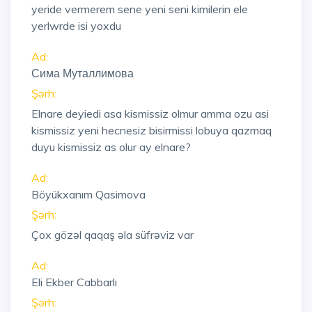
yeride vermerem sene yeni seni kimilerin ele
yerlwrde isi yoxdu
Ad:
Сима Муталлимова
Şərh:
Elnare deyiedi asa kismissiz olmur amma ozu asi
kismissiz yeni hecnesiz bisirmissi lobuya qazmaq
duyu kismissiz as olur ay elnare?
Ad:
Böyükxanım Qasimova
Şərh:
Çox gözəl qaqaş əla süfrəviz var
Ad:
Eli Ekber Cabbarlı
Şərh: