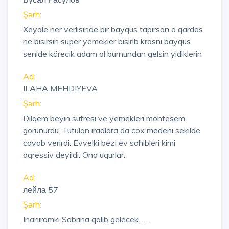
Şərh:
Xeyale her verlisinde bir bayqus tapirsan o qardas
ne bisirsin super yemekler bisirib krasni bayqus
senide körecik adam ol burnundan gelsin yidiklerin
Ad:
ILAHA MEHDIYEVA
Şərh:
Dilqem beyin sufresi ve yemekleri mohtesem
gorunurdu. Tutulan iradlara da cox medeni sekilde
cavab verirdi. Evvelki bezi ev sahibleri kimi
aqressiv deyildi. Ona uqurlar.
Ad:
лейла 57
Şərh:
Inaniramki Sabrina qalib gelecek.......