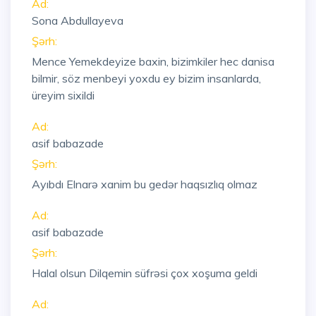
Ad:
Sona Abdullayeva
Şərh:
Mence Yemekdeyize baxin, bizimkiler hec danisa
bilmir, söz menbeyi yoxdu ey bizim insanlarda,
üreyim sixildi
Ad:
asif babazade
Şərh:
Ayıbdı Elnarə xanim bu gedər haqsızlıq olmaz
Ad:
asif babazade
Şərh:
Halal olsun Dilqemin süfrəsi çox xoşuma geldi
Ad: