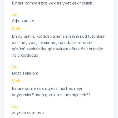
Elnarə xamım əzab yox əziyyət çəkir bişirib
Ad:
Афа ханым
Şərh:
Eh ay qırmızı kofdalı xanım sizin kımı irad tutanların
axırı heç yaxşı olmur heç nə edə bilmir onun
gününü səbirsizlikə gözləyirəm görək özü ortalığa
nə çixardacaq
Ad:
Dost Telekom
Şərh:
Elnare xanim cox aqressif idi hec neyi
beyenmidi.Sabah gorek ozu neyniyecek??
Ad:
zeyneb selımova