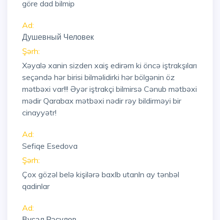
göre dad bilmip
Ad:
Душевный Человек
Şərh:
Xəyalə xanin sizden xaiş edirəm ki öncə iştrakşıları
seçəndə hər birisi bilməlidirki hər bölgənin öz
mətbəxi var!!! Əyər iştrakçi bilmirsə Cənub mətbəxi
mədir Qarabax mətbəxi nədir rəy bildirməyi bir
cinayyətr!
Ad:
Sefiqe Esedova
Şərh:
Çox gözəl belə kişilərə baxlb utanln ay tənbəl
qadinlar
Ad:
Вусал Расулов