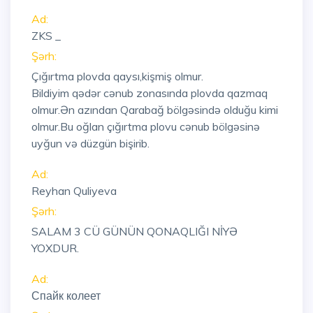
Ad:
ZKS _
Şərh:
Çığırtma plovda qaysı,kişmiş olmur.
Bildiyim qədər cənub zonasında plovda qazmaq
olmur.Ən azından Qarabağ bölgəsində olduğu kimi
olmur.Bu oğlan çığırtma plovu cənub bölgəsinə
uyğun və düzgün bişirib.
Ad:
Reyhan Quliyeva
Şərh:
SALAM 3 CÜ GÜNÜN QONAQLIĞI NİYƏ
YOXDUR.
Ad:
Спайк колеет