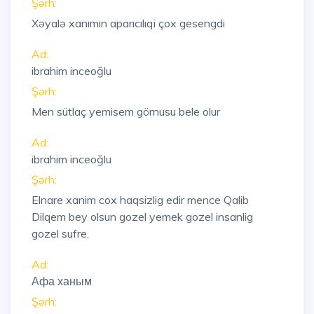
Şərh:
Xəyalə xanımın aparıcılıqi çox gesengdi
Ad:
ibrahim inceoğlu
Şərh:
Men sütlaç yemisem görnusu bele olur
Ad:
ibrahim inceoğlu
Şərh:
Elnare xanim cox haqsizlig edir mence Qalib
Dilqem bey olsun gozel yemek gozel insanlig
gozel sufre.
Ad:
Афа ханым
Şərh: