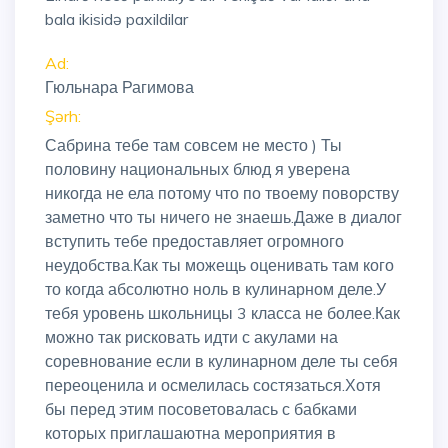
bala ikisidə paxildilar
Ad:
Гюльнара Рагимова
Şərh:
Сабрина тебе там совсем не место ) Ты
половину национальных блюд я уверена
никогда не ела потому что по твоему поворству
заметно что ты ничего не знаешь.Даже в диалог
вступить тебе предоставляет огромного
неудобства.Как ты можещь оценивать там кого
то когда абсолютно ноль в кулинарном деле.У
тебя уровень школьницы 3 класса не более.Как
можно так рисковать идти с акулами на
соревнование если в кулинарном деле ты себя
переоценила и осмелилась состязаться.Хотя
бы перед этим посоветовалась с бабками
которых приглашаютна мероприятия в