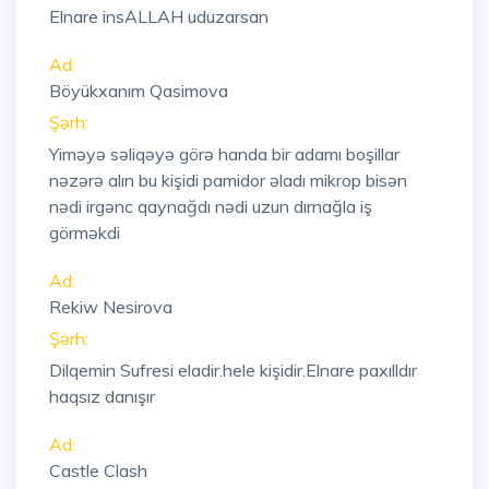
Elnare insALLAH uduzarsan
Ad:
Böyükxanım Qasimova
Şərh:
Yiməyə səliqəyə görə handa bir adamı boşillar
nəzərə alın bu kişidi pamidor əladı mikrop bisən
nədi irgənc qaynağdı nədi uzun dırnağla iş
görməkdi
Ad:
Rekiw Nesirova
Şərh:
Dilqemin Sufresi eladir.hele kişidir.Elnare paxılldır
haqsız danışır
Ad:
Castle Clash