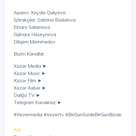
Aparıcı: Xəyalə Quliyeva
İştirakçılar: Sabrina Bədəlova
Elnarə Salamova
Gülnarə Hüseynova
Dilqəm Məmmədov
Bizim Kanallar :
Xəzər Media ►
Xəzər Music ►
Xəzər Film ►
Xəzər Xəbər ►
Dalğa TV ►
Telegram Kanalımız ►
#xezermedia #xezertv #BirGunSizdeBirGunBizde
Ad: