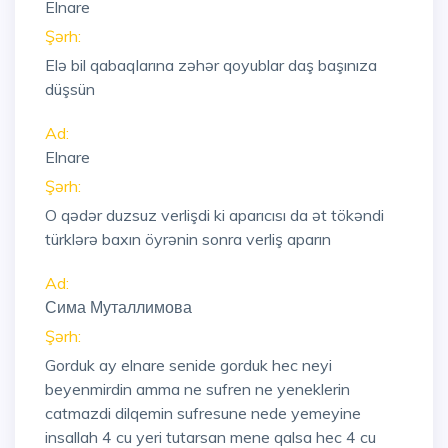
Elnare
Şərh:
Elə bil qabaqlarına zəhər qoyublar daş başınıza
düşsün
Ad:
Elnare
Şərh:
O qədər duzsuz verlişdi ki aparıcısı da ət tökəndi
türklərə baxın öyrənin sonra verliş aparın
Ad:
Сима Муталлимова
Şərh:
Gorduk ay elnare senide gorduk hec neyi
beyenmirdin amma ne sufren ne yeneklerin
catmazdi dilqemin sufresune nede yemeyine
insallah 4 cu yeri tutarsan mene qalsa hec 4 cu