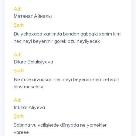
Ad:
Матанат Айналы
Şərh:
Bu yekaxaba xanimda bundan qabaqki xanim kimi
hec neyi beyenmir gorek ozu neyliyecek
Ad:
Dilare Balalisiyeva
Şərh:
Ne ifrite arvadsan hec neyi beyenmirsen zeferan
plov meselesi
Ad:
Intizar Aliyeva
Şərh:
Sabrina vu veilişlərdə dünyada nə yeməklər
vareee.