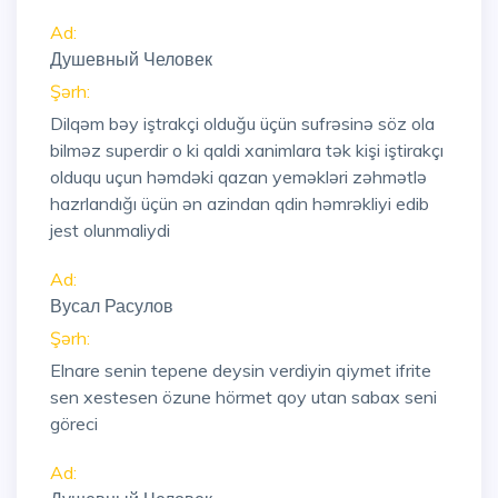
Ad:
Душевный Человек
Şərh:
Dilqəm bəy iştrakçi olduğu üçün sufrəsinə söz ola
bilməz superdir o ki qaldi xanimlara tək kişi iştirakçı
olduqu uçun həmdəki qazan yeməkləri zəhmətlə
hazrlandığı üçün ən azindan qdin həmrəkliyi edib
jest olunmaliydi
Ad:
Вусал Расулов
Şərh:
Elnare senin tepene deysin verdiyin qiymet ifrite
sen xestesen özune hörmet qoy utan sabax seni
göreci
Ad: