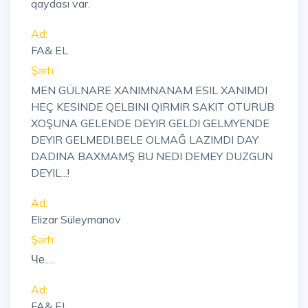
qaydası var.
Ad:
FA& EL
Şərh:
MEN GÜLNARE XANIMNANAM ESIL XANIMDI
HEÇ KESINDE QELBINI QIRMIR SAKIT OTURUB
XOŞUNA GELENDE DEYIR GELDI GELMYENDE
DEYIR GELMEDI.BELE OLMAĞ LAZIMDI DAY
DADINA BAXMAMŞ BU NEDI DEMEY DUZGUN
DEYIL...!
Ad:
Elizar Süleymanov
Şərh:
Че.....
Ad:
FA& EL