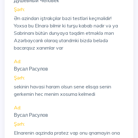
Душевный Человек
Şərh:
Ən azindan iştrakçılar bəzi testləri keçməlidir!
Yoxsa bu Elnarə bilmir ki turşu kabab nədir və ya
Sabrinanı bütün dunyaya təqdim etməklə mən
Azərbaycanlı olaraq utandmki bizdə belədə
bacarqsız xanımlar var
Ad:
Вусал Расулов
Şərh:
sekinin havasi haram olsun sene elisqa senin
gerkemin hec menim xosuma kelmedi
Ad:
Вусал Расулов
Şərh:
Elnarenin aqzinda pratez vap onu qnamayin ona