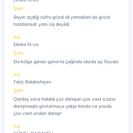
Şərh:
Bəyin açdığı süfrə gözəl idi yeməkləri də gözəl
hazrlamsdr .yanı ciq deyildi .
Ad:
Elmira N-va
Şərh:
Elə kölgə günün günorta çağında olurda ay Xəyalə
Ad:
Fariz Balakishiyev
Şərh:
Qardaş sənə halaldı çox danışan çox vaxt özünü
danışmaqla göstərməyə çalışır kimdə nə yoxdu
çox vaxt ondan danışır
Ad: