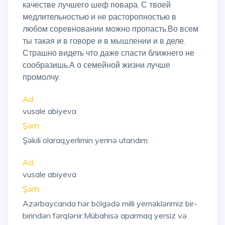
качестве лучшего шеф повара. С твоей
медлительностью и не расторопностью в
любом соревновании можно пропасть.Во всем
ты такая и в говоре и в мышлении и в деле.
Страшно видеть что даже спасти ближнего не
сообразишь.А о семейной жизни лучше
промолчу.
Ad:
vusale abiyeva
Şərh:
Şəkili olaraq,yerlimin yerinə utandım.
Ad:
vusale abiyeva
Şərh:
Azərbaycanda hər bölgədə milli yeməklərimiz bir-
birindən fərqlənir.Mübahisə aparmaq yersiz və