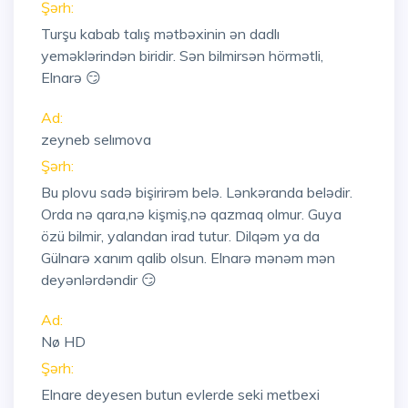
Şərh:
Turşu kabab talış mətbəxinin ən dadlı
yeməklərindən biridir. Sən bilmirsən hörmətli,
Elnarə 😏
Ad:
zeyneb selımova
Şərh:
Bu plovu sadə bişirirəm belə. Lənkəranda belədir.
Orda nə qara,nə kişmiş,nə qazmaq olmur. Guya
özü bilmir, yalandan irad tutur. Dilqəm ya da
Gülnarə xanım qalib olsun. Elnarə mənəm mən
deyənlərdəndir 😏
Ad:
Nø HD
Şərh:
Elnare deyesen butun evlerde seki metbexi