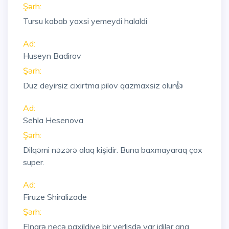
Şərh:
Tursu kabab yaxsi yemeydi halaldi
Ad:
Huseyn Badirov
Şərh:
Duz deyirsiz cixirtma pilov qazmaxsiz olur👍
Ad:
Sehla Hesenova
Şərh:
Dilqəmi nəzərə alaq kişidir. Buna baxmayaraq çox
super.
Ad:
Firuze Shiralizade
Şərh:
Elnarə necə paxildiye bir verlişdə var idilər ana