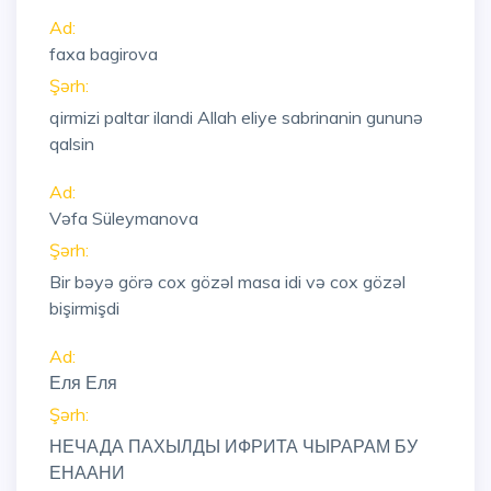
Ad:
faxa bagirova
Şərh:
qirmizi paltar ilandi Allah eliye sabrinanin gununə
qalsin
Ad:
Vəfa Süleymanova
Şərh:
Bir bəyə görə cox gözəl masa idi və cox gözəl
bişirmişdi
Ad:
Еля Еля
Şərh:
НЕЧАДА ПАХЫЛДЫ ИФРИТА ЧЫРАРАМ БУ
ЕНААНИ