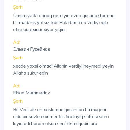
Şərh:
Ümumiyətlə qonaq getdiyin evdə qüsur axtarmaq
bir mədəniyyətsizlikdi. Hələ bunu da verliş edib
efirə buraxırlar xiyar yığını
Ad:
Эльвин Гусейнов
Şərh:
xecde yaxsi olmadi Allahin verdiyi neymedi yeyin
Allaha sukur edin
Ad:
Elsad Məmmədov
Şərh:
Bu Verlisde en xoslamadigim insan bu mugenni
oldu bir sözle cox menfi sıfıra layiq süfresi sıfıra
layiq adı haram olsun senin kimi qadınlara