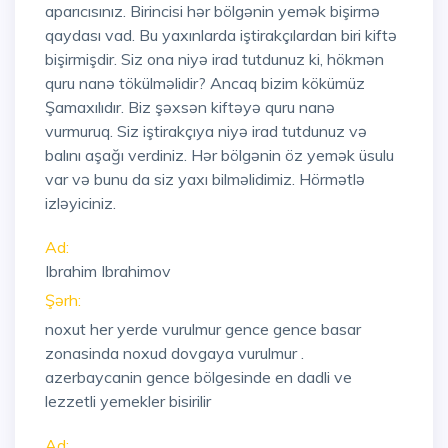
aparıcısınız. Birincisi hər bölgənin yemək bişirmə
qaydası vad. Bu yaxınlarda iştirakçılardan biri kiftə
bişirmişdir. Siz ona niyə irad tutdunuz ki, hökmən
quru nanə tökülməlidir? Ancaq bizim kökümüz
Şamaxılıdır. Biz şəxsən kiftəyə quru nanə
vurmuruq. Siz iştirakçıya niyə irad tutdunuz və
balını aşağı verdiniz. Hər bölgənin öz yemək üsulu
var və bunu da siz yaxı bilməlidimiz. Hörmətlə
izləyiciniz.
Ad:
Ibrahim Ibrahimov
Şərh:
noxut her yerde vurulmur gence gence basar
zonasinda noxud dovgaya vurulmur .
azerbaycanin gence bölgesinde en dadli ve
lezzetli yemekler bisirilir
Ad: