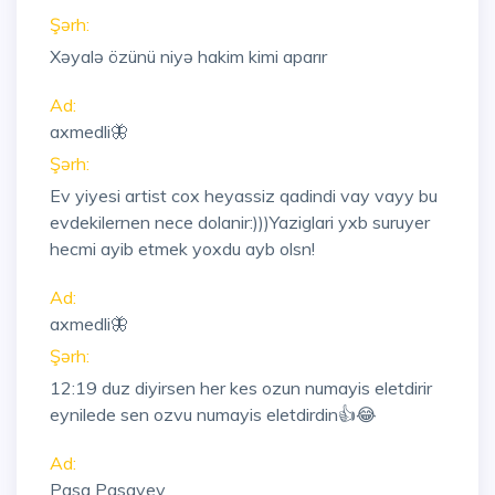
Şərh:
Xəyalə özünü niyə hakim kimi aparır
Ad:
axmedli🦋
Şərh:
Ev yiyesi artist cox heyassiz qadindi vay vayy bu
evdekilernen nece dolanir:)))Yaziglari yxb suruyer
hecmi ayib etmek yoxdu ayb olsn!
Ad:
axmedli🦋
Şərh:
12:19
duz diyirsen her kes ozun numayis eletdirir
eynilede sen ozvu numayis eletdirdin👍😂
Ad:
Pasa Pasayev