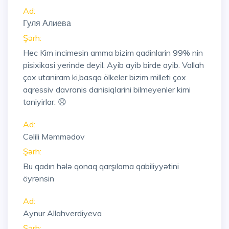
Ad:
Гуля Алиева
Şərh:
Hec Kim incimesin amma bizim qadinlarin 99% nin
pisixikasi yerinde deyil. Ayib ayib birde ayib. Vallah
çox utaniram ki,basqa ölkeler bizim milleti çox
aqressiv davranis danisiqlarini bilmeyenler kimi
taniyirlar. 😞
Ad:
Cəlili Məmmədov
Şərh:
Bu qadın hələ qonaq qarşılama qabiliyyətini
öyrənsin
Ad:
Aynur Allahverdiyeva
Şərh: