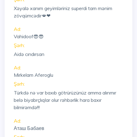
Xəyalə xanım geyimləriniz superdi tam mənim
zövqümcədir💋❤
Ad:
Vahidoof😎😎
Şərh:
Aidə cındırsan
Ad:
Mirkelam Aferoglu
Şərh:
Türkdə nə var baxıb götrürüzünüz amma alınmır
belə biyabrçlıqlar olur rəhbərlik hara baxır
bilmirəmdə!!!
Ad:
Аташ Бабаев