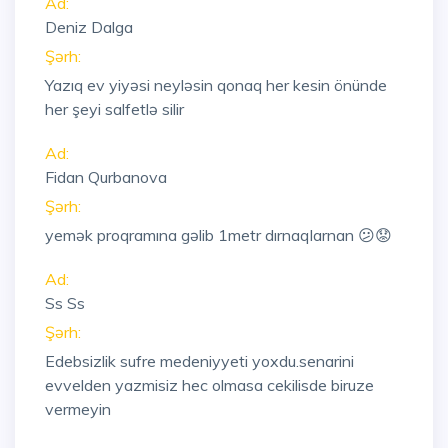
Ad:
Deniz Dalga
Şərh:
Yazıq ev yiyəsi neyləsin qonaq her kesin önünde
her şeyi salfetlə silir
Ad:
Fidan Qurbanova
Şərh:
yemək proqramına gəlib 1metr dırnaqlarnan 😕😟
Ad:
Ss Ss
Şərh:
Edebsizlik sufre medeniyyeti yoxdu.senarini
evvelden yazmisiz hec olmasa cekilisde biruze
vermeyin