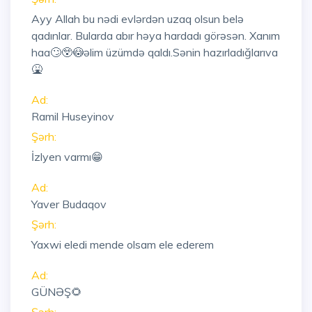
Ayy Allah bu nədi evlərdən uzaq olsun belə
qadınlar. Bularda abır həya hardadı görəsən. Xanım
haa🙄😲😳əlim üzümdə qaldı.Sənin hazırladığlarıva
🤮
Ad:
Ramil Huseyinov
Şərh:
İzlyen varmı😁
Ad:
Yaver Budaqov
Şərh:
Yaxwi eledi mende olsam ele ederem
Ad:
GÜNƏŞ🌻