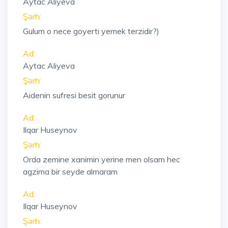
Aytac Aliyeva
Şərh:
Gulum o nece goyerti yemek terzidir?)
Ad:
Aytac Aliyeva
Şərh:
Aidenin sufresi besit gorunur
Ad:
Ilqar Huseynov
Şərh:
Orda zemine xanimin yerine men olsam hec
agzima bir seyde almaram
Ad:
Ilqar Huseynov
Şərh: