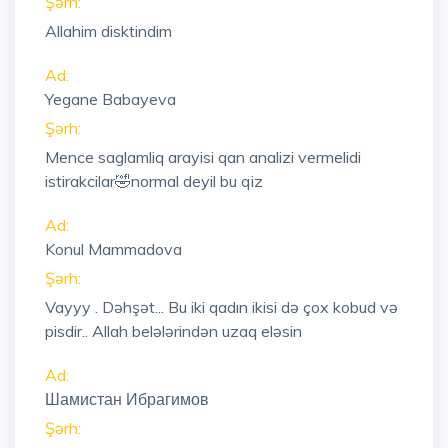
Şərh:
Allahim disktindim
Ad:
Yegane Babayeva
Şərh:
Mence saglamliq arayisi qan analizi vermelidi
istirakcilar🤣normal deyil bu qiz
Ad:
Konul Mammadova
Şərh:
Vayyy . Dəhşət... Bu iki qadın ikisi də çox kobud və
pisdir.. Allah belələrindən uzaq eləsin
Ad:
Шамистан Ибрагимов
Şərh: