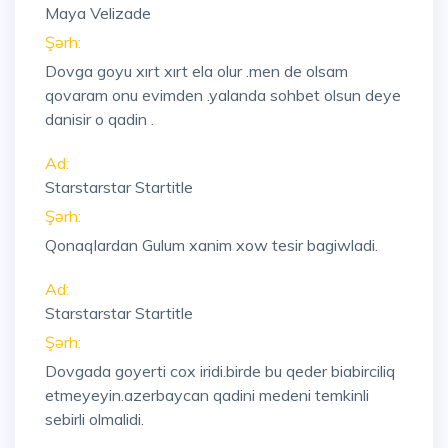
Maya Velizade
Şərh:
Dovga goyu xırt xırt ela olur .men de olsam
qovaram onu evimden .yalanda sohbet olsun deye
danisir o qadin .
Ad:
Starstarstar Startitle
Şərh:
Qonaqlardan Gulum xanim xow tesir bagiwladi.
Ad:
Starstarstar Startitle
Şərh:
Dovgada goyerti cox iridi.birde bu qeder biabirciliq
etmeyeyin.azerbaycan qadini medeni temkinli
sebirli olmalidi.