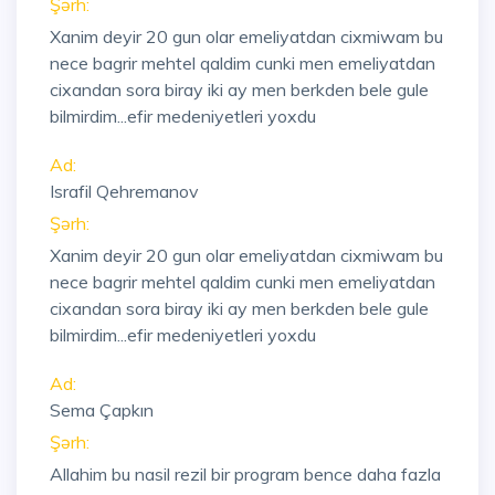
Şərh:
Xanim deyir 20 gun olar emeliyatdan cixmiwam bu
nece bagrir mehtel qaldim cunki men emeliyatdan
cixandan sora biray iki ay men berkden bele gule
bilmirdim...efir medeniyetleri yoxdu
Ad:
Israfil Qehremanov
Şərh:
Xanim deyir 20 gun olar emeliyatdan cixmiwam bu
nece bagrir mehtel qaldim cunki men emeliyatdan
cixandan sora biray iki ay men berkden bele gule
bilmirdim...efir medeniyetleri yoxdu
Ad:
Sema Çapkın
Şərh:
Allahim bu nasil rezil bir program bence daha fazla