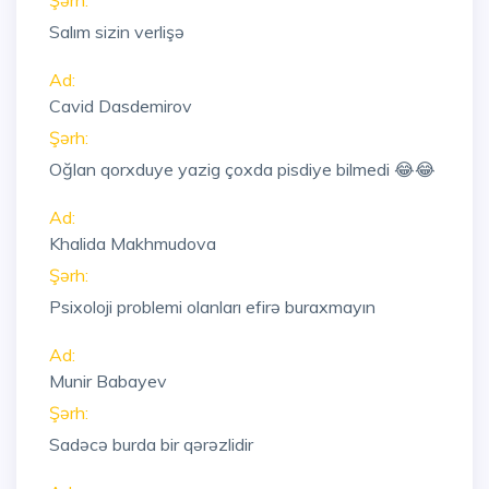
Şərh:
Salım sizin verlişə
Ad:
Cavid Dasdemirov
Şərh:
Oğlan qorxduye yazig çoxda pisdiye bilmedi 😂😂
Ad:
Khalida Makhmudova
Şərh:
Psixoloji problemi olanları efirə buraxmayın
Ad:
Munir Babayev
Şərh:
Sadəcə burda bir qərəzlidir