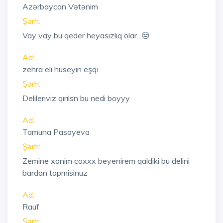
Azərbaycan Vətənim
Şərh:
Vay vay bu qeder heyasızlıq olar...😒
Ad:
zehra eli hüseyin eşqi
Şərh:
Delileriviz qırılsn bu nedi boyyy
Ad:
Tamuna Pasayeva
Şərh:
Zemine xanim coxxx beyenirem qaldiki bu delini
bardan tapmisinuz
Ad:
Rauf
Şərh: