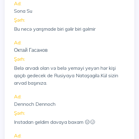
Ad:
Sona Su
Şərh:
Bu necə yarışmade biri gəlir biri gəlmir
Ad:
Октай Гасанов
Şərh:
Belə arvadı olan və belə yeməyi yeyən hər kişi
qaçıb gedecek de Rusiyaya Nataşagilə.Kül sizin
arvad başınıza.
Ad:
Dennoch Dennoch
Şərh:
Instadan geldim davaya baxam 😑🥴
Ad: