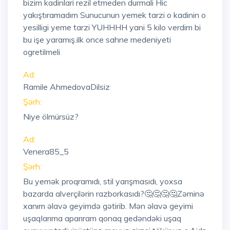
bizim kadinlari rezil etmeden durmali Hic
yakıştıramadım Sunucunun yemek tarzi o kadinin o
yesilligi yeme tarzi YUHHHH yani 5 kilo verdim bi
bu işe yaramış.ilk once sahne medeniyeti
ogretilmeli
Ad:
Ramile AhmedovaDilsiz
Şərh:
Niye ölmürsüz?
Ad:
Venera85_5
Şərh:
Bu yemək proqramıdı, stil yarışmasıdı, yoxsa
bazarda alverçilərin razborkasıdı?🤔🤔🤔🤔Zəminə
xanım əlavə geyimdə gətirib. Mən əlavə geyimi
uşaqlarıma aparıram qonaq gedəndəki uşaq