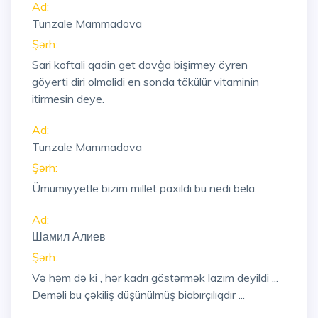
Ad:
Tunzale Mammadova
Şərh:
Sari koftali qadin get dovģa bişirmey öyren
göyerti diri olmalidi en sonda tökülür vitaminin
itirmesin deye.
Ad:
Tunzale Mammadova
Şərh:
Ümumiyyetle bizim millet paxildi bu nedi belä.
Ad:
Шамил Алиев
Şərh:
Və həm də ki , hər kadrı göstərmək lazım deyildi ...
Deməli bu çəkiliş düşünülmüş biabırçılıqdır ...