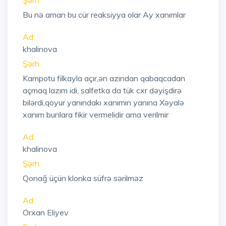
Şərh:
Bu nə aman bu cür reaksiyya olar Ay xanımlar
Ad:
khalinova
Şərh:
Kampotu filkayla açır,ən azından qabaqcadan
açmaq lazım idi, salfetka da tük cxr dəyişdirə
bilərdi,qoyur yanındakı xanımın yanına Xəyalə
xanım bunlara fikir vermelidir ama verilmir
Ad:
khalinova
Şərh:
Qonağ üçün klonka süfrə sərilməz
Ad:
Orxan Eliyev