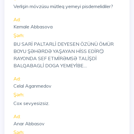
Verlişin mövzüsu mütleq yemeyi pisdemelidiler?
Ad:
Kemale Abbasova
Şərh:
BU SARİ PALTARLİ DEYESEN ÖZÜNÜ ÖMÜR
BOYU ŞƏHƏRDƏ YAŞAYAN HİSS EDİR😏
RAYONDA SEF ETMİRƏMSƏ TALİŞDİ
BALQABAGLİ DOGA YEMEYİBE....
Ad:
Celal Aganmedov
Şərh:
Cox sevyesizsiz.
Ad:
Anar Abbasov
Şərh: