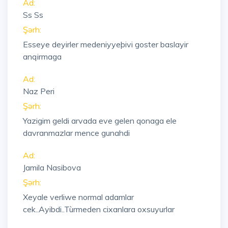
Ad:
Ss Ss
Şərh:
Esseye deyirler medeniyyeþivi goster baslayir
anqirmaga
Ad:
Naz Peri
Şərh:
Yazigim geldi arvada eve gelen qonaga ele
davranmazlar mence gunahdi
Ad:
Jamila Nasibova
Şərh:
Xeyale verliwe normal adamlar
cek..Ayibdi..Tùrmeden cixanlara oxsuyurlar