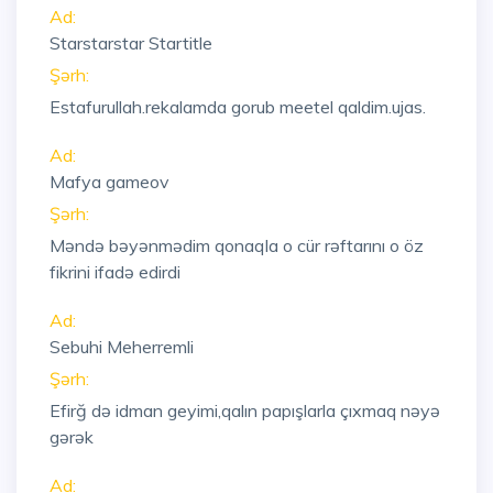
Ad:
Starstarstar Startitle
Şərh:
Estafurullah.rekalamda gorub meetel qaldim.ujas.
Ad:
Mafya gameov
Şərh:
Məndə bəyənmədim qonaqla o cür rəftarını o öz
fikrini ifadə edirdi
Ad:
Sebuhi Meherremli
Şərh:
Efirğ də idman geyimi,qalın papışlarla çıxmaq nəyə
gərək
Ad: