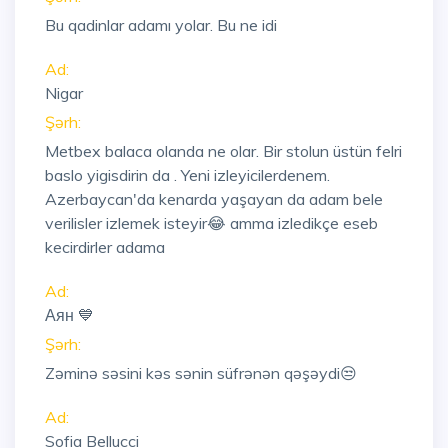
Bu qadinlar adamı yolar. Bu ne idi
Ad:
Nigar
Şərh:
Metbex balaca olanda ne olar. Bir stolun üstün felri
baslo yigisdirin da . Yeni izleyicilerdenem.
Azerbaycan'da kenarda yaşayan da adam bele
verilisler izlemek isteyir😂 amma izledikçe eseb
kecirdirler adama
Ad:
Аян 💙
Şərh:
Zəminə səsini kəs sənin süfrənən qəşəydi😒
Ad:
Sofia Bellucci