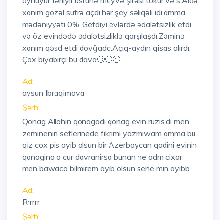
oynuyur tərliyir,üstünə meyvə şirəsi tökür və s.Aidə
xanım gözəl süfrə açdı,hər şey səliqəli idi,amma
mədəniyyəti 0%. Getdiyi evlərdə ədalətsizlik etdi
və öz evindədə ədalətsizliklə qarşılaşdı.Zəminə
xanım qəsd etdi dovğada.Açıq-aydın qisas alırdı.
Çox biyabırçı bu dava🙄🙄🙄
Ad:
aysun Ibraqimova
Şərh:
Qonag Allahin qonagodi qonag evin ruzisidi men
zeminenin seflerinede fikrimi yazmiwam amma bu
qiz cox pis ayib olsun bir Azerbaycan qadini evinin
qonagina o cur davranirsa bunan ne adm cixar
men bawaca bilmirem ayib olsun sene min ayibb
Ad:
Rrrrrr
Şərh: