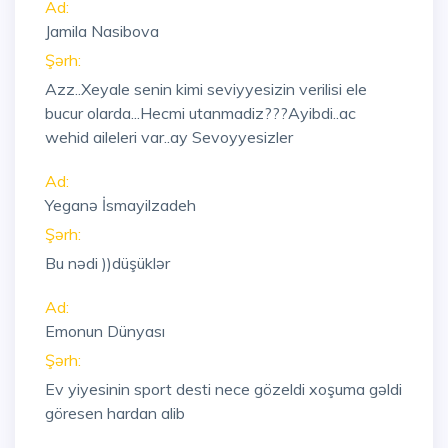
Ad:
Jamila Nasibova
Şərh:
Azz..Xeyale senin kimi seviyyesizin verilisi ele
bucur olarda...Hecmi utanmadiz???Ayibdi..ac
wehid aileleri var..ay Sevoyyesizler
Ad:
Yeganə İsmayilzadeh
Şərh:
Bu nədi ))düşüklər
Ad:
Emonun Dünyası
Şərh:
Ev yiyesinin sport desti nece gözeldi xoşuma gəldi
göresen hardan alib