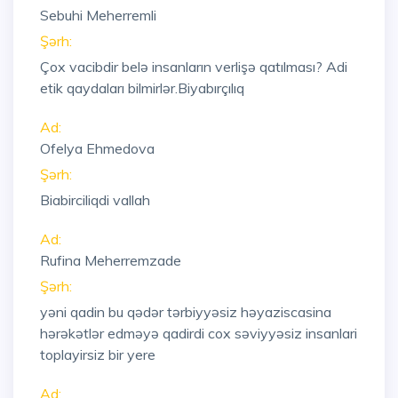
Sebuhi Meherremli
Şərh:
Çox vacibdir belə insanların verlişə qatılması? Adi
etik qaydaları bilmirlər.Biyabırçılıq
Ad:
Ofelya Ehmedova
Şərh:
Biabirciliqdi vallah
Ad:
Rufina Meherremzade
Şərh:
yəni qadin bu qədər tərbiyyəsiz həyaziscasina
hərəkətlər edməyə qadirdi cox səviyyəsiz insanlari
toplayirsiz bir yere
Ad: