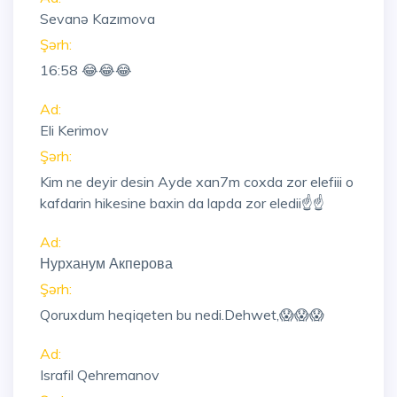
Sevanə Kazımova
Şərh:
16:58
😂😂😂
Ad:
Eli Kerimov
Şərh:
Kim ne deyir desin Ayde xan7m coxda zor elefiii o
kafdarin hikesine baxin da lapda zor eledii☝☝
Ad:
Нурханум Акперова
Şərh:
Qoruxdum heqiqeten bu nedi.Dehwet,😱😱😱
Ad:
Israfil Qehremanov