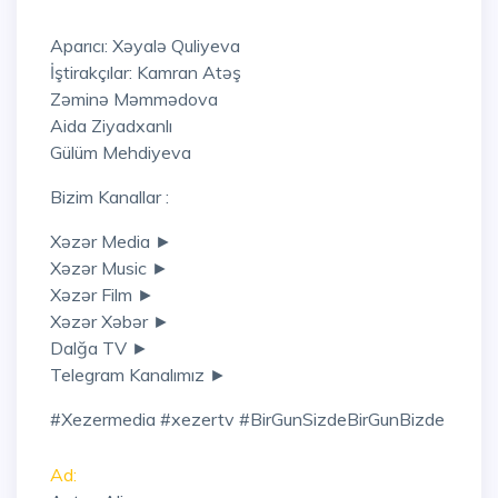
Aparıcı: Xəyalə Quliyeva
İştirakçılar: Kamran Atəş
Zəminə Məmmədova
Aida Ziyadxanlı
Gülüm Mehdiyeva
Bizim Kanallar :
Xəzər Media ►
Xəzər Music ►
Xəzər Film ►
Xəzər Xəbər ►
Dalğa TV ►
Telegram Kanalımız ►
#xezermedia #xezertv #BirGunSizdeBirGunBizde
Ad: