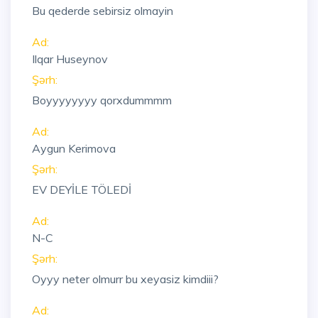
Bu qederde sebirsiz olmayin
Ad:
Ilqar Huseynov
Şərh:
Boyyyyyyyy qorxdummmm
Ad:
Aygun Kerimova
Şərh:
EV DEYİLE TÖLEDİ
Ad:
N-C
Şərh:
Oyyy neter olmurr bu xeyasiz kimdiii?
Ad: