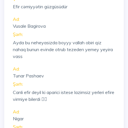
Efir cəmiyyətin güzgüsüdür
Ad:
Vusale Bagirova
Şərh:
Ayda bu neheyasizda boyyy vallah obiri qiz
nahaq bunun evinde otrub tezeden yemey yeyira
vass
Ad:
Tunar Pashaev
Şərh:
Canli efir deyil ki aparici istese lazimsiz yerleri efire
virmiye bilerdi 🤦‍♀️
Ad:
Nigar
Şərh: