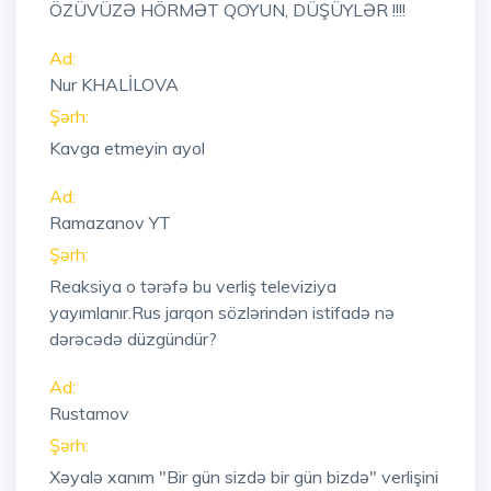
ÖZÜVÜZƏ HÖRMƏT QOYUN, DÜŞÜYLƏR !!!!
Ad:
Nur KHALİLOVA
Şərh:
Kavga etmeyin ayol
Ad:
Ramazanov YT
Şərh:
Reaksiya o tərəfə bu verliş televiziya
yayımlanır.Rus jarqon sözlərindən istifadə nə
dərəcədə düzgündür?
Ad:
Rustamov
Şərh:
Xəyalə xanım "Bir gün sizdə bir gün bizdə" verlişini