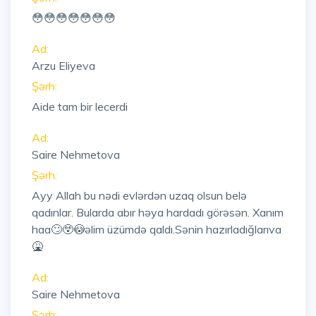
😳😳😳😳😳😳😳
Ad:
Arzu Eliyeva
Şərh:
Aide tam bir lecerdi
Ad:
Saire Nehmetova
Şərh:
Ayy Allah bu nədi evlərdən uzaq olsun belə
qadınlar. Bularda abır həya hardadı görəsən. Xanım
haa🙄😲😳əlim üzümdə qaldı.Sənin hazırladığlarıva
🤮
Ad:
Saire Nehmetova
Şərh: