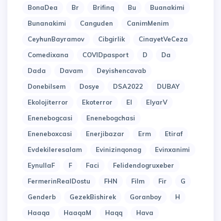
BonaDea
Br
Brifinq
Bu
Buanakimi
Bunanakimi
Canguden
CanimMenim
CeyhunBayramov
Cibgirlik
CinayetVeCeza
Comedixana
COVIDpasport
D
Da
Dada
Davam
Deyishencavab
Donebilsem
Dosye
DSA2022
DUBAY
Ekolojiterror
Ekoterror
El
ElyarV
Enenebogcasi
Enenebogchasi
Eneneboxcasi
Enerjibazar
Erm
Etiraf
Evdekileresalam
Evinizinqonag
Evinxanimi
EynullaF
F
Faci
Felidendogruxeber
FermerinRealDostu
FHN
Film
Fir
G
Genderb
GezekBishirek
Goranboy
H
Haaqa
HaaqaM
Haqq
Hava