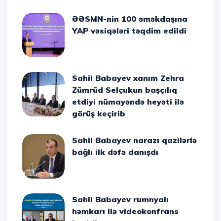
ƏƏSMN-nin 100 əməkdaşına
YAP vəsiqələri təqdim edildi
Sahil Babayev xanım Zehra
Zümrüd Selçukun başçılıq
etdiyi nümayəndə heyəti ilə
görüş keçirib
Sahil Babayev narazı qazilərlə
bağlı ilk dəfə danışdı
Sahil Babayev rumnyalı
həmkarı ilə videokonfrans