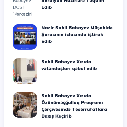
Serbiyalı Nazirlərə Təqdim
Edib
Nazir Sahil Babayev Müşahidə
Şurasının iclasında iştirak
edib
Sahil Babayev Xızıda
vətəndaşları qəbul edib
Sahil Babayev Xızıda
Özünüməşğulluq Proqramı
Çərçivəsində Təsərrüfatlara
Baxış Keçirib