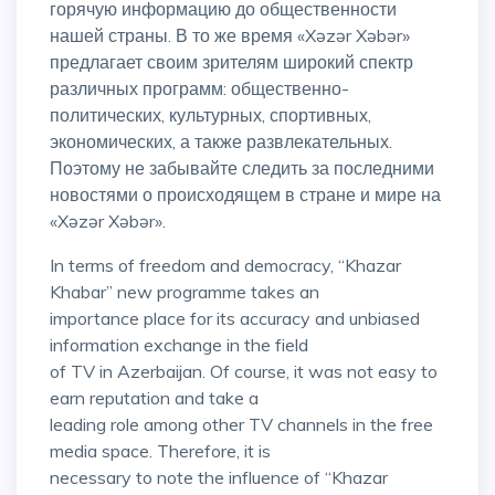
горячую информацию до общественности
нашей страны. В то же время «Xəzər Xəbər»
предлагает своим зрителям широкий спектр
различных программ: общественно-
политических, культурных, спортивных,
экономических, а также развлекательных.
Поэтому не забывайте следить за последними
новостями о происходящем в стране и мире на
«Xəzər Xəbər».
In terms of freedom and democracy, “Khazar
Khabar” new programme takes an
importance place for its accuracy and unbiased
information exchange in the field
of TV in Azerbaijan. Of course, it was not easy to
earn reputation and take a
leading role among other TV channels in the free
media space. Therefore, it is
necessary to note the influence of “Khazar