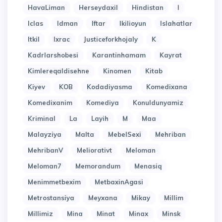
HavaLiman
Herseydaxil
Hindistan
I
Iclas
Idman
Iftar
Ikilioyun
Islahatlar
Itkil
Ixrac
Justiceforkhojaly
K
Kadrlarshobesi
Karantinhamam
Kayrat
Kimlereqaldisehne
Kinomen
Kitab
Kiyev
KOB
Kodadiyasma
Komedixana
Komedixanim
Komediya
Konuldunyamiz
Kriminal
La
Layih
M
Maa
Malayziya
Malta
MebelSexi
Mehriban
MehribanV
Meliorativt
Meloman
Meloman7
Memorandum
Menasiq
Menimmetbexim
MetbaxinAgasi
Metrostansiya
Meyxana
Mikay
Millim
Millimiz
Mina
Minat
Minax
Minsk