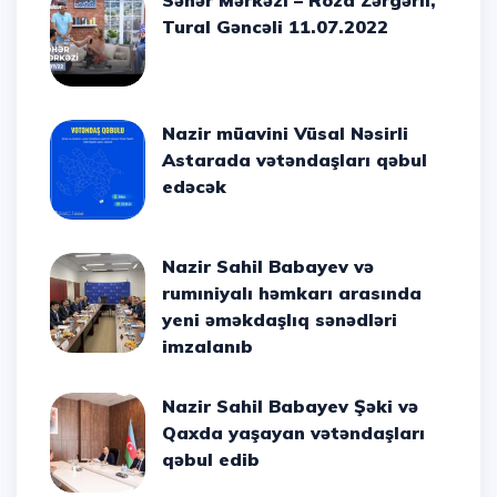
Səhər Mərkəzi – Roza Zərgərli,
Tural Gəncəli 11.07.2022
Nazir müavini Vüsal Nəsirli
Astarada vətəndaşları qəbul
edəcək
Nazir Sahil Babayev və
rumıniyalı həmkarı arasında
yeni əməkdaşlıq sənədləri
imzalanıb
Nazir Sahil Babayev Şəki və
Qaxda yaşayan vətəndaşları
qəbul edib