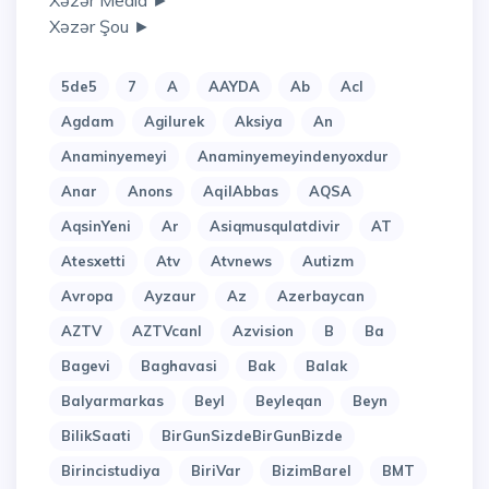
Xəzər Media ►
Xəzər Şou ►
5de5
7
A
AAYDA
Ab
Acl
Agdam
Agilurek
Aksiya
An
Anaminyemeyi
Anaminyemeyindenyoxdur
Anar
Anons
AqilAbbas
AQSA
AqsinYeni
Ar
Asiqmusqulatdivir
AT
Atesxetti
Atv
Atvnews
Autizm
Avropa
Ayzaur
Az
Azerbaycan
AZTV
AZTVcanl
Azvision
B
Ba
Bagevi
Baghavasi
Bak
Balak
Balyarmarkas
Beyl
Beyleqan
Beyn
BilikSaati
BirGunSizdeBirGunBizde
Birincistudiya
BiriVar
BizimBarel
BMT