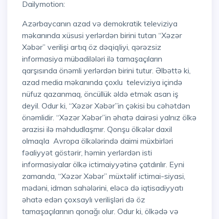
Dailymotion:
Azərbaycanın azad və demokratik televiziya
məkanında xüsusi yerlərdən birini tutan “Xəzər
Xəbər” verilişi artıq öz dəqiqliyi, qərəzsiz
informasiya mübadilələri ilə tamaşaçıların
qarşısında önəmli yerlərdən birini tutur. Əlbəttə ki,
azad media məkanında çoxlu televiziya içində
nüfuz qazanmaq, öncüllük əldə etmək asan iş
deyil. Odur ki, “Xəzər Xəbər”in çəkisi bu cəhətdən
önəmlidir. “Xəzər Xəbər”in əhatə dairəsi yalnız ölkə
ərazisi ilə məhdudlaşmır. Qonşu ölkələr daxil
olmaqla Avropa ölkələrində daimi müxbirləri
fəaliyyət göstərir, həmin yerlərdən isti
informasiyalar ölkə ictimaiyyətinə çatdırılır. Eyni
zamanda, “Xəzər Xəbər” müxtəlif ictimai-siyasi,
mədəni, idman sahələrini, eləcə də iqtisadiyyatı
əhatə edən çoxsaylı verilişləri də öz
tamaşaçılarının qonağı olur. Odur ki, ölkədə və