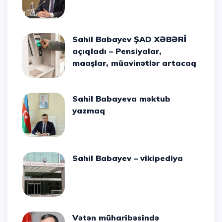
Sahil Babayev ŞAD XƏBƏRİ
açıqladı – Pensiyalar,
maaşlar, müavinətlər artacaq
Sahil Babayeva məktub
yazmaq
Sahil Babayev – vikipediya
Vətən müharibəsində