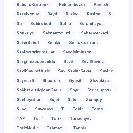
RebuildKarabakh
Reklambazar
Remish
Resulxanim
Reyd
Rusiya
Ruslan
S
Sa
Sabirabad
Sahib
Salamheyat
Sanksiya
Sebnemtovuzlu
Sehermerkezi
Sekerilebal
Semkir
Seniaxtariram
Seniaxtariramsujet
Sevdiyiminsan
Sevgimizedeneoldu
Sevil
SevilSevinc
SevilSevincMusic
SevilSevincSeker
Sevinc
SeymurS
Shourum
Siyasit
Slovakiya
SohbetMusiqidenGedir
Soyq
Standupbaku
Suehtiyatlar
Sujet
Sulut
Sumqay
Suna
Suvarma
T
Tahir
Tama
TAP
Tarif
Tarix
Tarixeliyev
TarixNadir
Tehmezli
Tennis