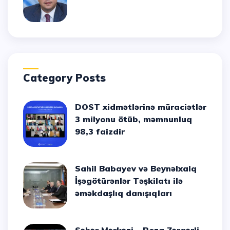
Category Posts
DOST xidmətlərinə müraciətlər
3 milyonu ötüb, məmnunluq
98,3 faizdir
Sahil Babayev və Beynəlxalq
İşəgötürənlər Təşkilatı ilə
əməkdaşlıq danışıqları