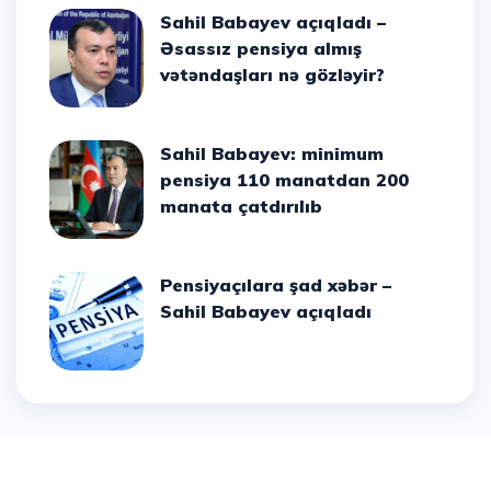
Sahil Babayev açıqladı –
Əsassız pensiya almış
vətəndaşları nə gözləyir?
Sahil Babayev: minimum
pensiya 110 manatdan 200
manata çatdırılıb
Pensiyaçılara şad xəbər –
Sahil Babayev açıqladı