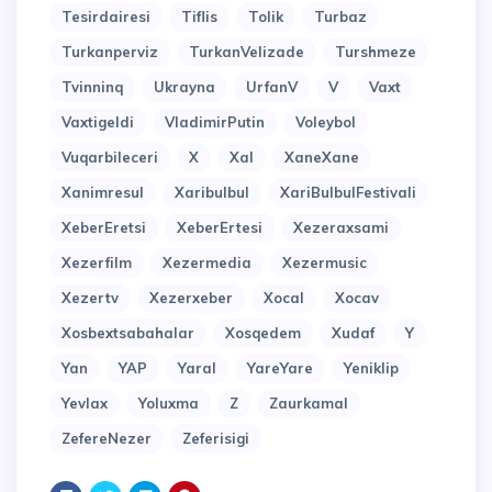
Tesirdairesi
Tiflis
Tolik
Turbaz
Turkanperviz
TurkanVelizade
Turshmeze
Tvinninq
Ukrayna
UrfanV
V
Vaxt
Vaxtigeldi
VladimirPutin
Voleybol
Vuqarbileceri
X
Xal
XaneXane
Xanimresul
Xaribulbul
XariBulbulFestivali
XeberEretsi
XeberErtesi
Xezeraxsami
Xezerfilm
Xezermedia
Xezermusic
Xezertv
Xezerxeber
Xocal
Xocav
Xosbextsabahalar
Xosqedem
Xudaf
Y
Yan
YAP
Yaral
YareYare
Yeniklip
Yevlax
Yoluxma
Z
Zaurkamal
ZefereNezer
Zeferisigi