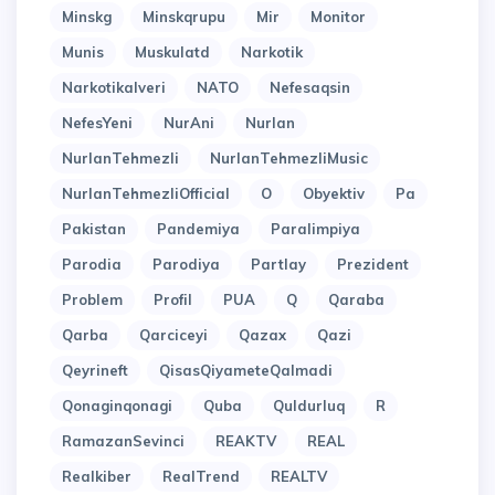
Minskg
Minskqrupu
Mir
Monitor
Munis
Muskulatd
Narkotik
Narkotikalveri
NATO
Nefesaqsin
NefesYeni
NurAni
Nurlan
NurlanTehmezli
NurlanTehmezliMusic
NurlanTehmezliOfficial
O
Obyektiv
Pa
Pakistan
Pandemiya
Paralimpiya
Parodia
Parodiya
Partlay
Prezident
Problem
Profil
PUA
Q
Qaraba
Qarba
Qarciceyi
Qazax
Qazi
Qeyrineft
QisasQiyameteQalmadi
Qonaginqonagi
Quba
Quldurluq
R
RamazanSevinci
REAKTV
REAL
Realkiber
RealTrend
REALTV