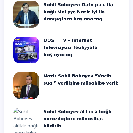
Sahil Babayev: Dəfn pulu ilə
bağlı Maliyyə Nazirliyi ilə
danışıqlara başlanacaq
DOST TV – internet
televiziyası fəaliyyətə
başlayacaq
Nazir Sahil Babayev “Vacib
sual” verilişinə müsahibə verib
Sahil Babayev əlilliklə bağlı
narazılıqlara münasibət
bildirib