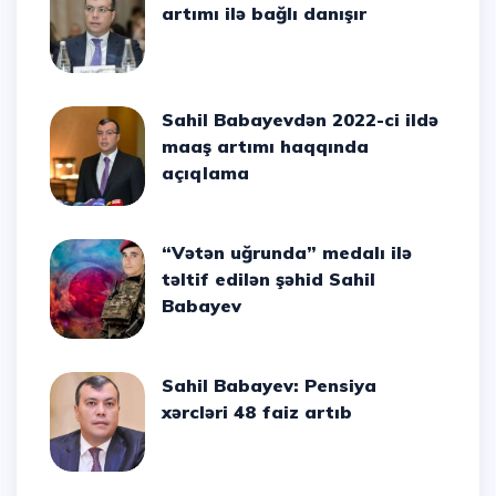
artımı ilə bağlı danışır
Sahil Babayevdən 2022-ci ildə
maaş artımı haqqında
açıqlama
“Vətən uğrunda” medalı ilə
təltif edilən şəhid Sahil
Babayev
Sahil Babayev: Pensiya
xərcləri 48 faiz artıb