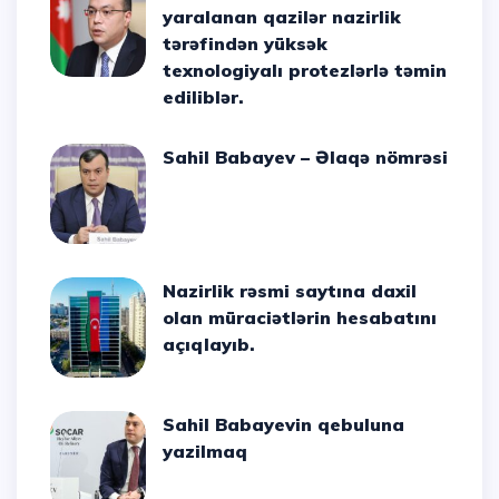
yaralanan qazilər nazirlik
tərəfindən yüksək
texnologiyalı protezlərlə təmin
ediliblər.
Sahil Babayev – Əlaqə nömrəsi
Nazirlik rəsmi saytına daxil
olan müraciətlərin hesabatını
açıqlayıb.
Sahil Babayevin qebuluna
yazilmaq