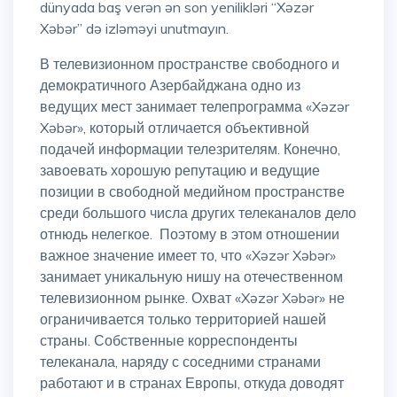
dünyada baş verən ən son yenilikləri “Xəzər
Xəbər” də izləməyi unutmayın.
В телевизионном пространстве свободного и
демократичного Азербайджана одно из
ведущих мест занимает телепрограмма «Xəzər
Xəbər», который отличается объективной
подачей информации телезрителям. Конечно,
завоевать хорошую репутацию и ведущие
позиции в свободной медийном пространстве
среди большого числа других телеканалов дело
отнюдь нелегкое. Поэтому в этом отношении
важное значение имеет то, что «Xəzər Xəbər»
занимает уникальную нишу на отечественном
телевизионном рынке. Охват «Xəzər Xəbər» не
ограничивается только территорией нашей
страны. Собственные корреспонденты
телеканала, наряду с соседними странами
работают и в странах Европы, откуда доводят