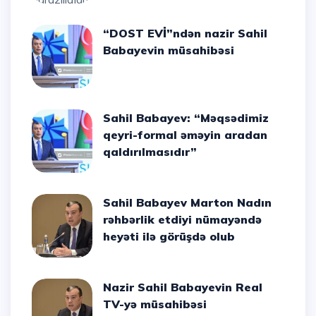
“DOST EVİ”ndən nazir Sahil
Babayevin müsahibəsi
Sahil Babayev: “Məqsədimiz
qeyri-formal əməyin aradan
qaldırılmasıdır”
Sahil Babayev Marton Nadın
rəhbərlik etdiyi nümayəndə
heyəti ilə görüşdə olub
Nazir Sahil Babayevin Real
TV-yə müsahibəsi