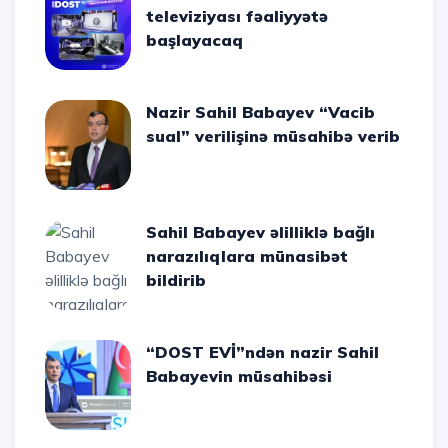
televiziyası fəaliyyətə
başlayacaq
Nazir Sahil Babayev “Vacib
sual” verilişinə müsahibə verib
Sahil Babayev əlilliklə bağlı
narazılıqlara münasibət
bildirib
“DOST EVİ”ndən nazir Sahil
Babayevin müsahibəsi