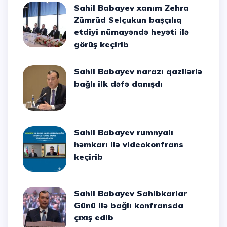
Sahil Babayev xanım Zehra
Zümrüd Selçukun başçılıq
etdiyi nümayəndə heyəti ilə
görüş keçirib
Sahil Babayev narazı qazilərlə
bağlı ilk dəfə danışdı
Sahil Babayev rumnyalı
həmkarı ilə videokonfrans
keçirib
Sahil Babayev Sahibkarlar
Günü ilə bağlı konfransda
çıxış edib