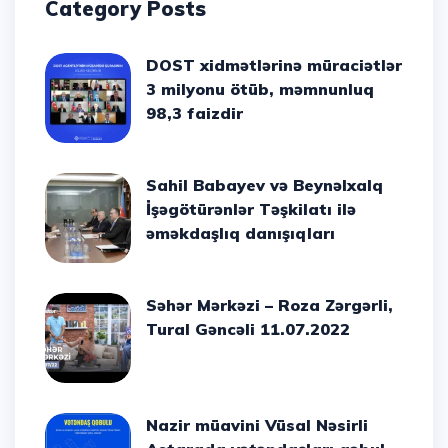
Category Posts
DOST xidmətlərinə müraciətlər
3 milyonu ötüb, məmnunluq
98,3 faizdir
Sahil Babayev və Beynəlxalq
İşəgötürənlər Təşkilatı ilə
əməkdaşlıq danışıqları
Səhər Mərkəzi – Roza Zərgərli,
Tural Gəncəli 11.07.2022
Nazir müavini Vüsal Nəsirli