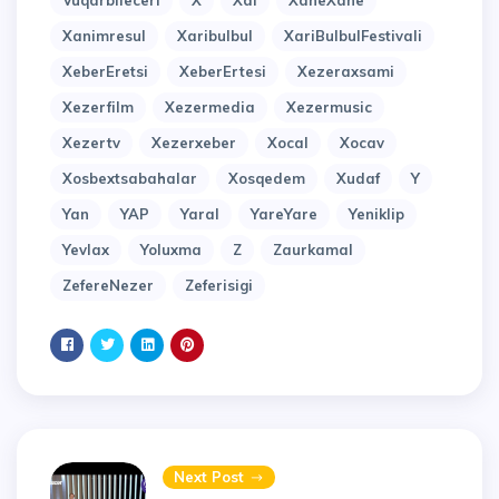
Vuqarbileceri
X
Xal
XaneXane
Xanimresul
Xaribulbul
XariBulbulFestivali
XeberEretsi
XeberErtesi
Xezeraxsami
Xezerfilm
Xezermedia
Xezermusic
Xezertv
Xezerxeber
Xocal
Xocav
Xosbextsabahalar
Xosqedem
Xudaf
Y
Yan
YAP
Yaral
YareYare
Yeniklip
Yevlax
Yoluxma
Z
Zaurkamal
ZefereNezer
Zeferisigi
Next Post