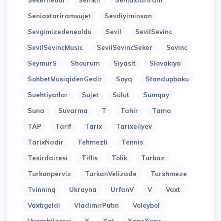
Sekerilebal
Semkir
Seniaxtariram
Seniaxtariramsujet
Sevdiyiminsan
Sevgimizedeneoldu
Sevil
SevilSevinc
SevilSevincMusic
SevilSevincSeker
Sevinc
SeymurS
Shourum
Siyasit
Slovakiya
SohbetMusiqidenGedir
Soyq
Standupbaku
Suehtiyatlar
Sujet
Sulut
Sumqay
Suna
Suvarma
T
Tahir
Tama
TAP
Tarif
Tarix
Tarixeliyev
TarixNadir
Tehmezli
Tennis
Tesirdairesi
Tiflis
Tolik
Turbaz
Turkanperviz
TurkanVelizade
Turshmeze
Tvinninq
Ukrayna
UrfanV
V
Vaxt
Vaxtigeldi
VladimirPutin
Voleybol