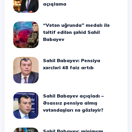
açıqlama
“Vətən uğrunda” medalı ilə
təltif edilən şəhid Sahil
Babayev
Sahil Babayev: Pensiya
xərcləri 48 faiz artıb
Sahil Babayev açıqladı –
Əsassız pensiya almış
vətəndaşları nə gözləyir?
Sahil Babayev: minimum