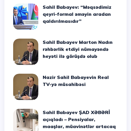
Sahil Babayev: “Məqsədimiz
qeyri-formal əməyin aradan
qaldırılmasıdır”
Sahil Babayev Marton Nadın
rəhbərlik etdiyi nümayəndə
heyəti ilə görüşdə olub
Nazir Sahil Babayevin Real
TV-yə müsahibəsi
Sahil Babayev ŞAD XƏBƏRİ
açıqladı – Pensiyalar,
maaşlar, müavinətlər artacaq