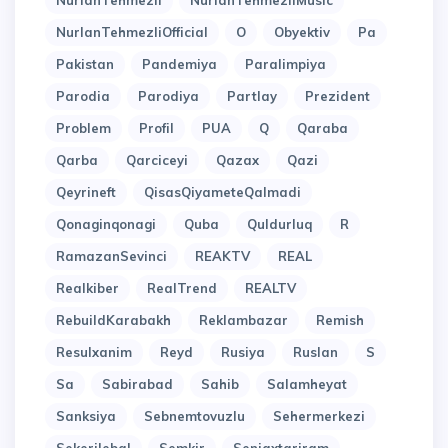
NurlanTehmezli
NurlanTehmezliMusic
NurlanTehmezliOfficial
O
Obyektiv
Pa
Pakistan
Pandemiya
Paralimpiya
Parodia
Parodiya
Partlay
Prezident
Problem
Profil
PUA
Q
Qaraba
Qarba
Qarciceyi
Qazax
Qazi
Qeyrineft
QisasQiyameteQalmadi
Qonaginqonagi
Quba
Quldurluq
R
RamazanSevinci
REAKTV
REAL
Realkiber
RealTrend
REALTV
RebuildKarabakh
Reklambazar
Remish
Resulxanim
Reyd
Rusiya
Ruslan
S
Sa
Sabirabad
Sahib
Salamheyat
Sanksiya
Sebnemtovuzlu
Sehermerkezi