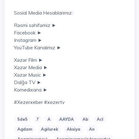
Sosial Media Hesablarımız:
Rəsmi səhifəmiz ►
Facebook ►
Instagram ►
YouTube Kanalımız ►
Xəzər Film ►
Xəzər Media ►
Xəzər Music ►
Dalğa TV ►
Komedixana ►
#xezerxeber #xezertv
5de5
7
A
AAYDA
Ab
Acl
Agdam
Agilurek
Aksiya
An