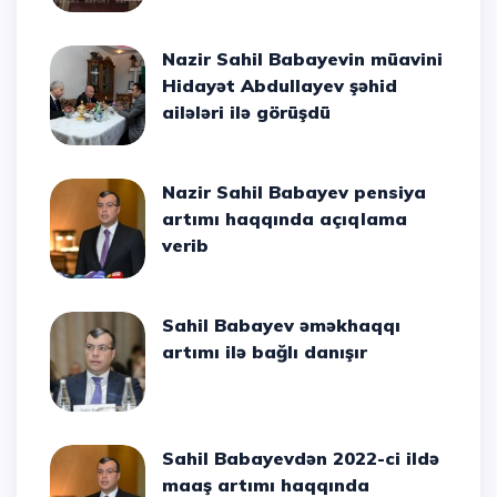
Nazir Sahil Babayevin müavini
Hidayət Abdullayev şəhid
ailələri ilə görüşdü
Nazir Sahil Babayev pensiya
artımı haqqında açıqlama
verib
Sahil Babayev əməkhaqqı
artımı ilə bağlı danışır
Sahil Babayevdən 2022-ci ildə
maaş artımı haqqında