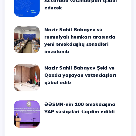
Astarada vətəndaşları qəbul
edəcək
Nazir Sahil Babayev və
rumıniyalı həmkarı arasında
yeni əməkdaşlıq sənədləri
imzalanıb
Nazir Sahil Babayev Şəki və
Qaxda yaşayan vətəndaşları
qəbul edib
ƏƏSMN-nin 100 əməkdaşına
YAP vəsiqələri təqdim edildi