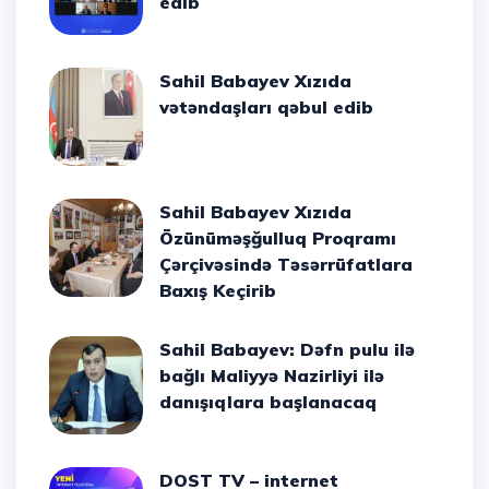
edib
Sahil Babayev Xızıda
vətəndaşları qəbul edib
Sahil Babayev Xızıda
Özünüməşğulluq Proqramı
Çərçivəsində Təsərrüfatlara
Baxış Keçirib
Sahil Babayev: Dəfn pulu ilə
bağlı Maliyyə Nazirliyi ilə
danışıqlara başlanacaq
DOST TV – internet