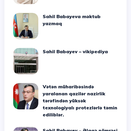
Sahil Babayeva məktub
yazmaq
Sahil Babayev – vikipediya
Vətən müharibəsində
yaralanan qazilər nazirlik
tərəfindən yüksək
texnologiyalı protezlərlə təmin
ediliblər.
Sahil Babayev – Əlaqə nömrəsi