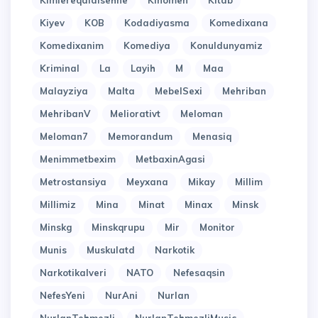
Kimlereqaldisehne
Kinomen
Kitab
Kiyev
KOB
Kodadiyasma
Komedixana
Komedixanim
Komediya
Konuldunyamiz
Kriminal
La
Layih
M
Maa
Malayziya
Malta
MebelSexi
Mehriban
MehribanV
Meliorativt
Meloman
Meloman7
Memorandum
Menasiq
Menimmetbexim
MetbaxinAgasi
Metrostansiya
Meyxana
Mikay
Millim
Millimiz
Mina
Minat
Minax
Minsk
Minskg
Minskqrupu
Mir
Monitor
Munis
Muskulatd
Narkotik
Narkotikalveri
NATO
Nefesaqsin
NefesYeni
NurAni
Nurlan