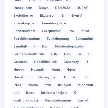
Dada
Davam
Deyishencavab
Donebilsem
Dosye
DSA2022
DUBAY
Ekolojiterror
Ekoterror
El
ElyarV
Enenebogcasi
Enenebogchasi
Eneneboxcasi
Enerjibazar
Erm
Etiraf
Evdekileresalam
Evinizinqonag
Evinxanimi
EynullaF
F
Faci
Felidendogruxeber
FermerinRealDostu
FHN
Film
Fir
G
Genderb
GezekBishirek
Goranboy
H
Haaqa
HaaqaM
Haqq
Hava
HavaLiman
Herseydaxil
Hindistan
I
Iclas
Idman
Iftar
Ikilioyun
Islahatlar
Itkil
Ixrac
Justiceforkhojaly
K
Kadrlarshobesi
Karantinhamam
Kayrat