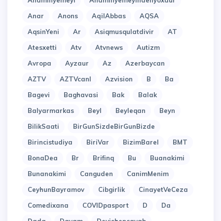
Anaminyemeyi
Anaminyemeyindenyoxdur
Anar
Anons
AqilAbbas
AQSA
AqsinYeni
Ar
Asiqmusqulatdivir
AT
Atesxetti
Atv
Atvnews
Autizm
Avropa
Ayzaur
Az
Azerbaycan
AZTV
AZTVcanl
Azvision
B
Ba
Bagevi
Baghavasi
Bak
Balak
Balyarmarkas
Beyl
Beyleqan
Beyn
BilikSaati
BirGunSizdeBirGunBizde
Birincistudiya
BiriVar
BizimBarel
BMT
BonaDea
Br
Brifinq
Bu
Buanakimi
Bunanakimi
Canguden
CanimMenim
CeyhunBayramov
Cibgirlik
CinayetVeCeza
Comedixana
COVIDpasport
D
Da