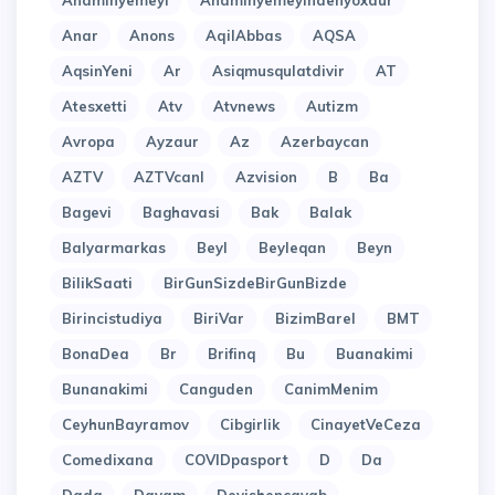
Anaminyemeyi
Anaminyemeyindenyoxdur
Anar
Anons
AqilAbbas
AQSA
AqsinYeni
Ar
Asiqmusqulatdivir
AT
Atesxetti
Atv
Atvnews
Autizm
Avropa
Ayzaur
Az
Azerbaycan
AZTV
AZTVcanl
Azvision
B
Ba
Bagevi
Baghavasi
Bak
Balak
Balyarmarkas
Beyl
Beyleqan
Beyn
BilikSaati
BirGunSizdeBirGunBizde
Birincistudiya
BiriVar
BizimBarel
BMT
BonaDea
Br
Brifinq
Bu
Buanakimi
Bunanakimi
Canguden
CanimMenim
CeyhunBayramov
Cibgirlik
CinayetVeCeza
Comedixana
COVIDpasport
D
Da