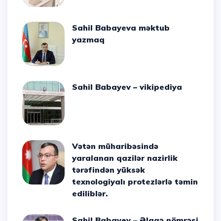
Sahil Babayeva məktub
yazmaq
Sahil Babayev – vikipediya
Vətən müharibəsində
yaralanan qazilər nazirlik
tərəfindən yüksək
texnologiyalı protezlərlə təmin
ediliblər.
Sahil Babayev – Əlaqə nömrəsi