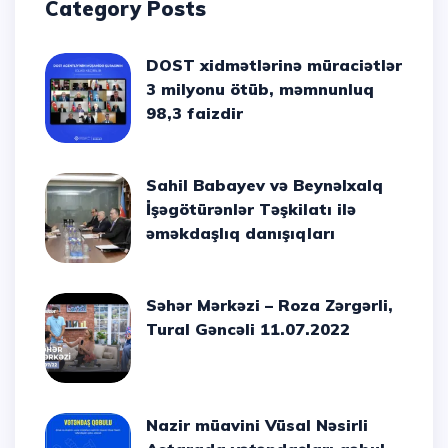
Category Posts
DOST xidmətlərinə müraciətlər
3 milyonu ötüb, məmnunluq
98,3 faizdir
Sahil Babayev və Beynəlxalq
İşəgötürənlər Təşkilatı ilə
əməkdaşlıq danışıqları
Səhər Mərkəzi – Roza Zərgərli,
Tural Gəncəli 11.07.2022
Nazir müavini Vüsal Nəsirli