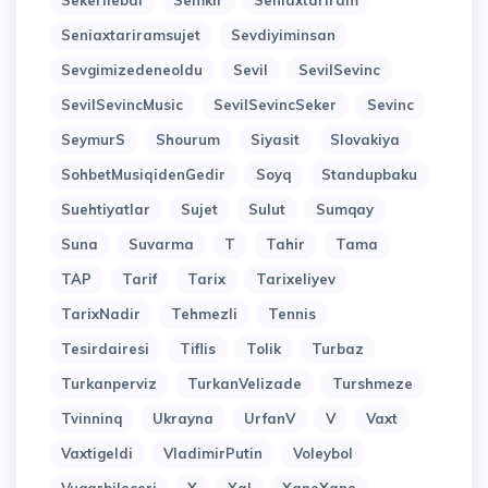
Sekerilebal
Semkir
Seniaxtariram
Seniaxtariramsujet
Sevdiyiminsan
Sevgimizedeneoldu
Sevil
SevilSevinc
SevilSevincMusic
SevilSevincSeker
Sevinc
SeymurS
Shourum
Siyasit
Slovakiya
SohbetMusiqidenGedir
Soyq
Standupbaku
Suehtiyatlar
Sujet
Sulut
Sumqay
Suna
Suvarma
T
Tahir
Tama
TAP
Tarif
Tarix
Tarixeliyev
TarixNadir
Tehmezli
Tennis
Tesirdairesi
Tiflis
Tolik
Turbaz
Turkanperviz
TurkanVelizade
Turshmeze
Tvinninq
Ukrayna
UrfanV
V
Vaxt
Vaxtigeldi
VladimirPutin
Voleybol