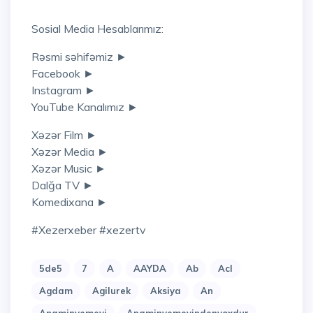
Sosial Media Hesablarımız:
Rəsmi səhifəmiz ►
Facebook ►
Instagram ►
YouTube Kanalımız ►
Xəzər Film ►
Xəzər Media ►
Xəzər Music ►
Dalğa TV ►
Komedixana ►
#xezerxeber #xezertv
5de5
7
A
AAYDA
Ab
Acl
Agdam
Agilurek
Aksiya
An