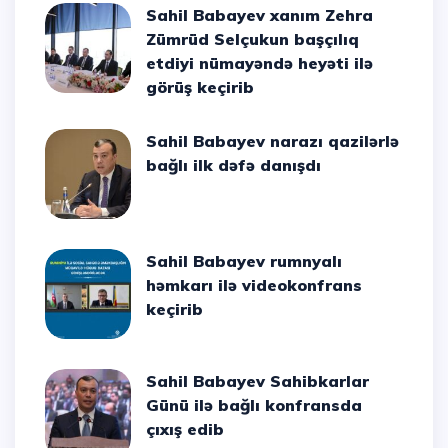
Sahil Babayev xanım Zehra
Zümrüd Selçukun başçılıq
etdiyi nümayəndə heyəti ilə
görüş keçirib
Sahil Babayev narazı qazilərlə
bağlı ilk dəfə danışdı
Sahil Babayev rumnyalı
həmkarı ilə videokonfrans
keçirib
Sahil Babayev Sahibkarlar
Günü ilə bağlı konfransda
çıxış edib