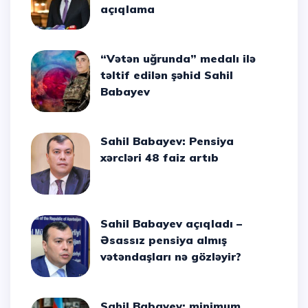
açıqlama
“Vətən uğrunda” medalı ilə
təltif edilən şəhid Sahil
Babayev
Sahil Babayev: Pensiya
xərcləri 48 faiz artıb
Sahil Babayev açıqladı –
Əsassız pensiya almış
vətəndaşları nə gözləyir?
Sahil Babayev: minimum