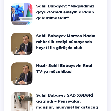
Sahil Babayev: “Məqsədimiz
qeyri-formal əməyin aradan
qaldırılmasıdır”
Sahil Babayev Marton Nadın
rəhbərlik etdiyi nümayəndə
heyəti ilə görüşdə olub
Nazir Sahil Babayevin Real
TV-yə müsahibəsi
Sahil Babayev ŞAD XƏBƏRİ
açıqladı – Pensiyalar,
maaşlar, müavinətlər artacaq