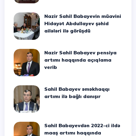
Nazir Sahil Babayevin müavini
Hidayət Abdullayev şəhid
ailələri ilə görüşdü
Nazir Sahil Babayev pensiya
artımı haqqında açıqlama
verib
Sahil Babayev əməkhaqqı
artımı ilə bağlı danışır
Sahil Babayevdən 2022-ci ildə
maaş artımı haqqında