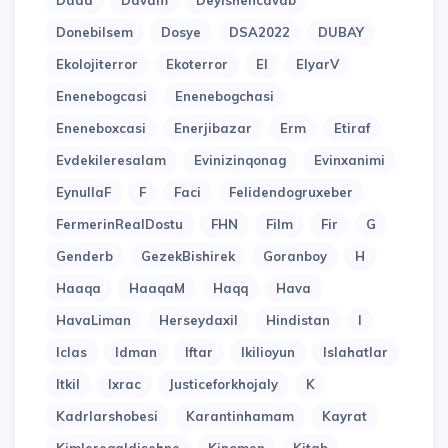
Dada
Davam
Deyishencavab
Donebilsem
Dosye
DSA2022
DUBAY
Ekolojiterror
Ekoterror
El
ElyarV
Enenebogcasi
Enenebogchasi
Eneneboxcasi
Enerjibazar
Erm
Etiraf
Evdekileresalam
Evinizinqonag
Evinxanimi
EynullaF
F
Faci
Felidendogruxeber
FermerinRealDostu
FHN
Film
Fir
G
Genderb
GezekBishirek
Goranboy
H
Haaqa
HaaqaM
Haqq
Hava
HavaLiman
Herseydaxil
Hindistan
I
Iclas
Idman
Iftar
Ikilioyun
Islahatlar
Itkil
Ixrac
Justiceforkhojaly
K
Kadrlarshobesi
Karantinhamam
Kayrat