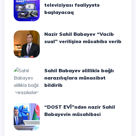
televiziyası fəaliyyətə
başlayacaq
Nazir Sahil Babayev “Vacib
sual” verilişinə müsahibə verib
Sahil Babayev əlilliklə bağlı
narazılıqlara münasibət
bildirib
“DOST EVİ”ndən nazir Sahil
Babayevin müsahibəsi