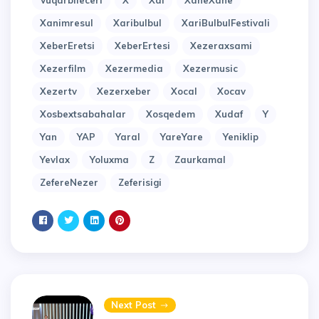
Vuqarbileceri
X
Xal
XaneXane
Xanimresul
Xaribulbul
XariBulbulFestivali
XeberEretsi
XeberErtesi
Xezeraxsami
Xezerfilm
Xezermedia
Xezermusic
Xezertv
Xezerxeber
Xocal
Xocav
Xosbextsabahalar
Xosqedem
Xudaf
Y
Yan
YAP
Yaral
YareYare
Yeniklip
Yevlax
Yoluxma
Z
Zaurkamal
ZefereNezer
Zeferisigi
Next Post