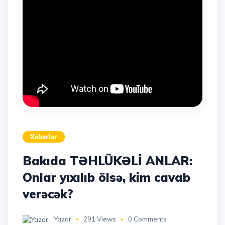
Xəbərlər
Bakıda TƏHLÜKƏLİ ANLAR:
Onlar yıxılıb ölsə, kim cavab
verəcək?
Yazar
291 Views
0 Comments