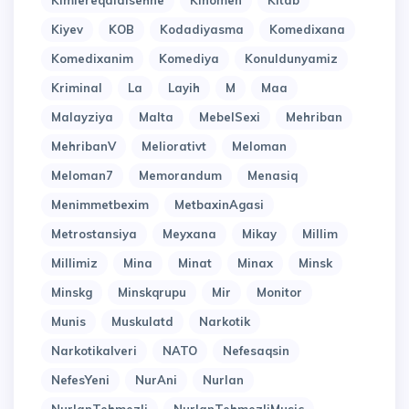
Kimlereqaldisehne
Kinomen
Kitab
Kiyev
KOB
Kodadiyasma
Komedixana
Komedixanim
Komediya
Konuldunyamiz
Kriminal
La
Layih
M
Maa
Malayziya
Malta
MebelSexi
Mehriban
MehribanV
Meliorativt
Meloman
Meloman7
Memorandum
Menasiq
Menimmetbexim
MetbaxinAgasi
Metrostansiya
Meyxana
Mikay
Millim
Millimiz
Mina
Minat
Minax
Minsk
Minskg
Minskqrupu
Mir
Monitor
Munis
Muskulatd
Narkotik
Narkotikalveri
NATO
Nefesaqsin
NefesYeni
NurAni
Nurlan