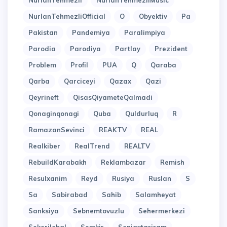
NurlanTehmezli
NurlanTehmezliMusic
NurlanTehmezliOfficial
O
Obyektiv
Pa
Pakistan
Pandemiya
Paralimpiya
Parodia
Parodiya
Partlay
Prezident
Problem
Profil
PUA
Q
Qaraba
Qarba
Qarciceyi
Qazax
Qazi
Qeyrineft
QisasQiyameteQalmadi
Qonaginqonagi
Quba
Quldurluq
R
RamazanSevinci
REAKTV
REAL
Realkiber
RealTrend
REALTV
RebuildKarabakh
Reklambazar
Remish
Resulxanim
Reyd
Rusiya
Ruslan
S
Sa
Sabirabad
Sahib
Salamheyat
Sanksiya
Sebnemtovuzlu
Sehermerkezi