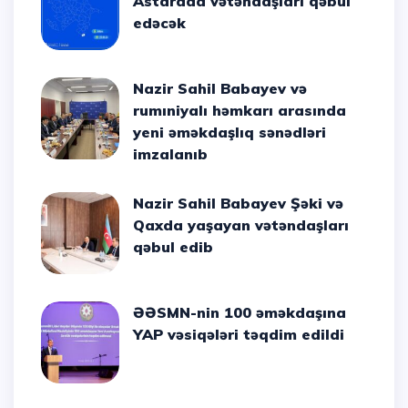
Astarada vətəndaşları qəbul
edəcək
Nazir Sahil Babayev və
rumıniyalı həmkarı arasında
yeni əməkdaşlıq sənədləri
imzalanıb
Nazir Sahil Babayev Şəki və
Qaxda yaşayan vətəndaşları
qəbul edib
ƏƏSMN-nin 100 əməkdaşına
YAP vəsiqələri təqdim edildi