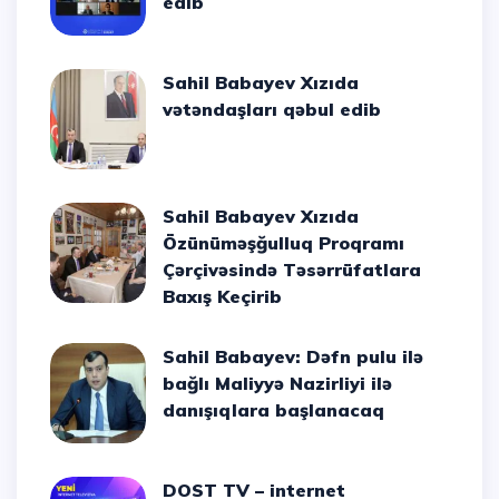
edib
Sahil Babayev Xızıda
vətəndaşları qəbul edib
Sahil Babayev Xızıda
Özünüməşğulluq Proqramı
Çərçivəsində Təsərrüfatlara
Baxış Keçirib
Sahil Babayev: Dəfn pulu ilə
bağlı Maliyyə Nazirliyi ilə
danışıqlara başlanacaq
DOST TV – internet