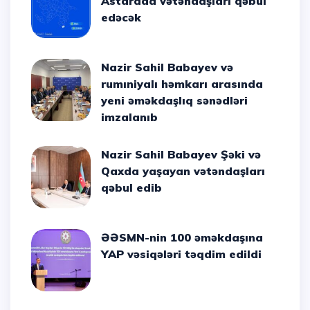
Astarada vətəndaşları qəbul
edəcək
Nazir Sahil Babayev və
rumıniyalı həmkarı arasında
yeni əməkdaşlıq sənədləri
imzalanıb
Nazir Sahil Babayev Şəki və
Qaxda yaşayan vətəndaşları
qəbul edib
ƏƏSMN-nin 100 əməkdaşına
YAP vəsiqələri təqdim edildi