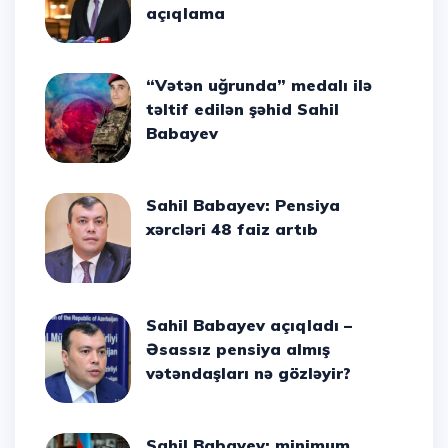
açıqlama
“Vətən uğrunda” medalı ilə
təltif edilən şəhid Sahil
Babayev
Sahil Babayev: Pensiya
xərcləri 48 faiz artıb
Sahil Babayev açıqladı –
Əsassız pensiya almış
vətəndaşları nə gözləyir?
Sahil Babayev: minimum