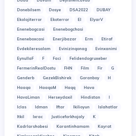
Dada
Davam
Deyishencavab
Donebilsem
Dosye
DSA2022
DUBAY
Ekolojiterror
Ekoterror
El
ElyarV
Enenebogcasi
Enenebogchasi
Eneneboxcasi
Enerjibazar
Erm
Etiraf
Evdekileresalam
Evinizinqonag
Evinxanimi
EynullaF
F
Faci
Felidendogruxeber
FermerinRealDostu
FHN
Film
Fir
G
Genderb
GezekBishirek
Goranboy
H
Haaqa
HaaqaM
Haqq
Hava
HavaLiman
Herseydaxil
Hindistan
I
Iclas
Idman
Iftar
Ikilioyun
Islahatlar
Itkil
Ixrac
Justiceforkhojaly
K
Kadrlarshobesi
Karantinhamam
Kayrat