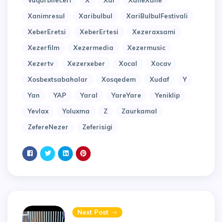
Vuqarbileceri
X
Xal
XaneXane
Xanimresul
Xaribulbul
XariBulbulFestivali
XeberEretsi
XeberErtesi
Xezeraxsami
Xezerfilm
Xezermedia
Xezermusic
Xezertv
Xezerxeber
Xocal
Xocav
Xosbextsabahalar
Xosqedem
Xudaf
Y
Yan
YAP
Yaral
YareYare
Yeniklip
Yevlax
Yoluxma
Z
Zaurkamal
ZefereNezer
Zeferisigi
Next Post