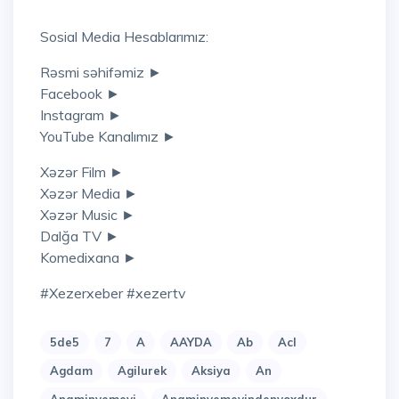
Sosial Media Hesablarımız:
Rəsmi səhifəmiz ►
Facebook ►
Instagram ►
YouTube Kanalımız ►
Xəzər Film ►
Xəzər Media ►
Xəzər Music ►
Dalğa TV ►
Komedixana ►
#xezerxeber #xezertv
5de5
7
A
AAYDA
Ab
Acl
Agdam
Agilurek
Aksiya
An