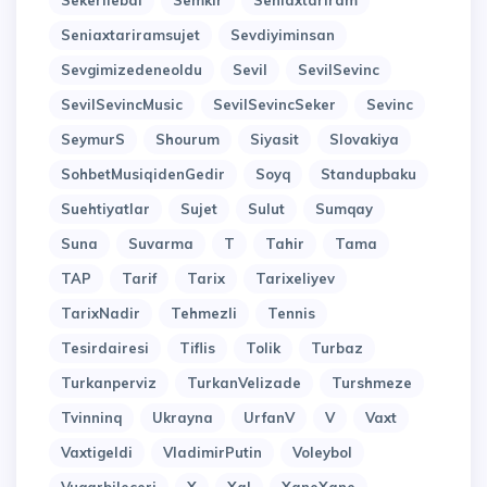
Sekerilebal
Semkir
Seniaxtariram
Seniaxtariramsujet
Sevdiyiminsan
Sevgimizedeneoldu
Sevil
SevilSevinc
SevilSevincMusic
SevilSevincSeker
Sevinc
SeymurS
Shourum
Siyasit
Slovakiya
SohbetMusiqidenGedir
Soyq
Standupbaku
Suehtiyatlar
Sujet
Sulut
Sumqay
Suna
Suvarma
T
Tahir
Tama
TAP
Tarif
Tarix
Tarixeliyev
TarixNadir
Tehmezli
Tennis
Tesirdairesi
Tiflis
Tolik
Turbaz
Turkanperviz
TurkanVelizade
Turshmeze
Tvinninq
Ukrayna
UrfanV
V
Vaxt
Vaxtigeldi
VladimirPutin
Voleybol