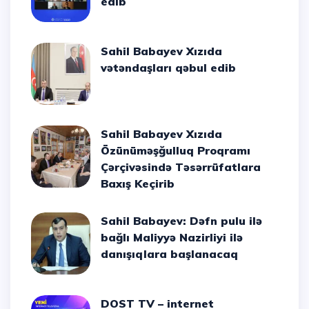
edib
Sahil Babayev Xızıda
vətəndaşları qəbul edib
Sahil Babayev Xızıda
Özünüməşğulluq Proqramı
Çərçivəsində Təsərrüfatlara
Baxış Keçirib
Sahil Babayev: Dəfn pulu ilə
bağlı Maliyyə Nazirliyi ilə
danışıqlara başlanacaq
DOST TV – internet