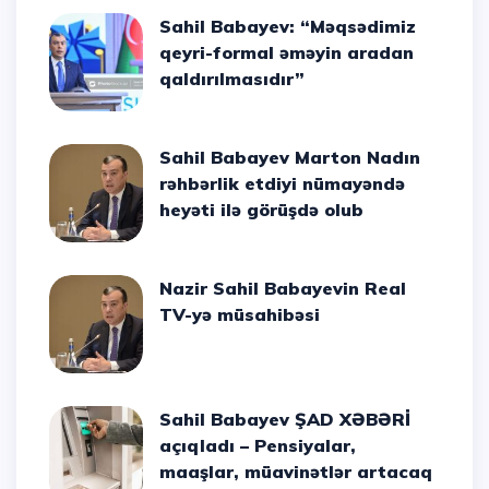
Sahil Babayev: “Məqsədimiz
qeyri-formal əməyin aradan
qaldırılmasıdır”
Sahil Babayev Marton Nadın
rəhbərlik etdiyi nümayəndə
heyəti ilə görüşdə olub
Nazir Sahil Babayevin Real
TV-yə müsahibəsi
Sahil Babayev ŞAD XƏBƏRİ
açıqladı – Pensiyalar,
maaşlar, müavinətlər artacaq