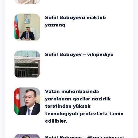
Sahil Babayeva məktub
yazmaq
Sahil Babayev – vikipediya
Vətən müharibəsində
yaralanan qazilər nazirlik
tərəfindən yüksək
texnologiyalı protezlərlə təmin
ediliblər.
Sahil Babayev – Əlaqə nömrəsi