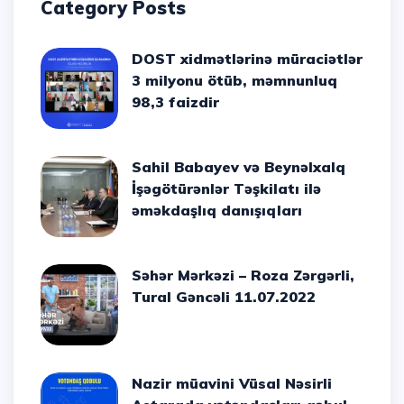
Category Posts
DOST xidmətlərinə müraciətlər
3 milyonu ötüb, məmnunluq
98,3 faizdir
Sahil Babayev və Beynəlxalq
İşəgötürənlər Təşkilatı ilə
əməkdaşlıq danışıqları
Səhər Mərkəzi – Roza Zərgərli,
Tural Gəncəli 11.07.2022
Nazir müavini Vüsal Nəsirli