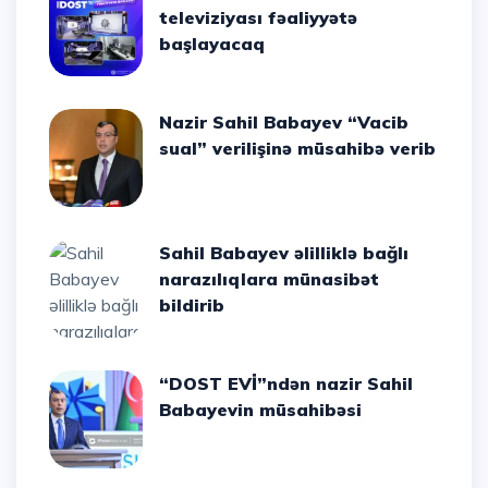
televiziyası fəaliyyətə
başlayacaq
Nazir Sahil Babayev “Vacib
sual” verilişinə müsahibə verib
Sahil Babayev əlilliklə bağlı
narazılıqlara münasibət
bildirib
“DOST EVİ”ndən nazir Sahil
Babayevin müsahibəsi