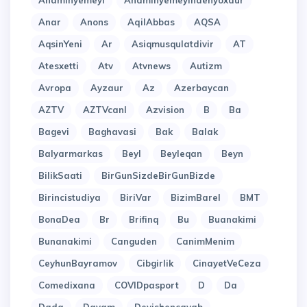
Anaminyemeyi
Anaminyemeyindenyoxdur
Anar
Anons
AqilAbbas
AQSA
AqsinYeni
Ar
Asiqmusqulatdivir
AT
Atesxetti
Atv
Atvnews
Autizm
Avropa
Ayzaur
Az
Azerbaycan
AZTV
AZTVcanl
Azvision
B
Ba
Bagevi
Baghavasi
Bak
Balak
Balyarmarkas
Beyl
Beyleqan
Beyn
BilikSaati
BirGunSizdeBirGunBizde
Birincistudiya
BiriVar
BizimBarel
BMT
BonaDea
Br
Brifinq
Bu
Buanakimi
Bunanakimi
Canguden
CanimMenim
CeyhunBayramov
Cibgirlik
CinayetVeCeza
Comedixana
COVIDpasport
D
Da