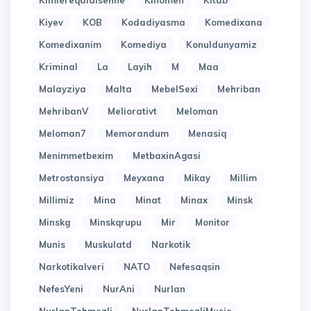
Kimlereqaldisehne
Kinomen
Kitab
Kiyev
KOB
Kodadiyasma
Komedixana
Komedixanim
Komediya
Konuldunyamiz
Kriminal
La
Layih
M
Maa
Malayziya
Malta
MebelSexi
Mehriban
MehribanV
Meliorativt
Meloman
Meloman7
Memorandum
Menasiq
Menimmetbexim
MetbaxinAgasi
Metrostansiya
Meyxana
Mikay
Millim
Millimiz
Mina
Minat
Minax
Minsk
Minskg
Minskqrupu
Mir
Monitor
Munis
Muskulatd
Narkotik
Narkotikalveri
NATO
Nefesaqsin
NefesYeni
NurAni
Nurlan