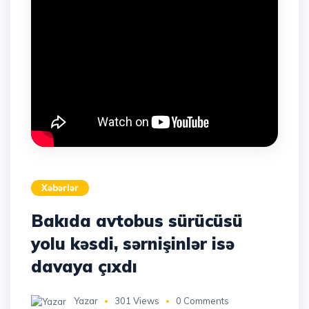
Xəbərlər
Bakıda avtobus sürücüsü
yolu kəsdi, sərnişinlər isə
davaya çıxdı
Yazar
301 Views
0 Comments