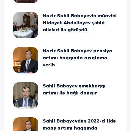
Nazir Sahil Babayevin müavini
Hidayət Abdullayev şəhid
ailələri ilə görüşdü
Nazir Sahil Babayev pensiya
artımı haqqında açıqlama
verib
Sahil Babayev əməkhaqqı
artımı ilə bağlı danışır
Sahil Babayevdən 2022-ci ildə
maaş artımı haqqında