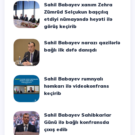
Sahil Babayev xanım Zehra
Zümrüd Selçukun başçılıq
etdiyi nümayəndə heyəti ilə
görüş keçirib
Sahil Babayev narazı qazilərlə
bağlı ilk dəfə danışdı
Sahil Babayev rumnyalı
həmkarı ilə videokonfrans
keçirib
Sahil Babayev Sahibkarlar
Günü ilə bağlı konfransda
çıxış edib