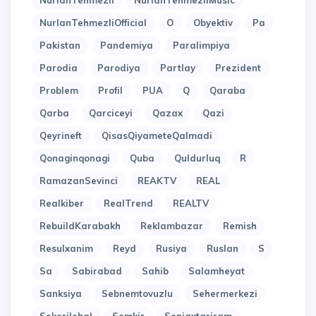
NurlanTehmezli
NurlanTehmezliMusic
NurlanTehmezliOfficial
O
Obyektiv
Pa
Pakistan
Pandemiya
Paralimpiya
Parodia
Parodiya
Partlay
Prezident
Problem
Profil
PUA
Q
Qaraba
Qarba
Qarciceyi
Qazax
Qazi
Qeyrineft
QisasQiyameteQalmadi
Qonaginqonagi
Quba
Quldurluq
R
RamazanSevinci
REAKTV
REAL
Realkiber
RealTrend
REALTV
RebuildKarabakh
Reklambazar
Remish
Resulxanim
Reyd
Rusiya
Ruslan
S
Sa
Sabirabad
Sahib
Salamheyat
Sanksiya
Sebnemtovuzlu
Sehermerkezi