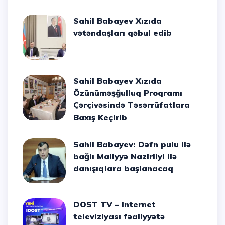
Sahil Babayev Xızıda
vətəndaşları qəbul edib
Sahil Babayev Xızıda
Özünüməşğulluq Proqramı
Çərçivəsində Təsərrüfatlara
Baxış Keçirib
Sahil Babayev: Dəfn pulu ilə
bağlı Maliyyə Nazirliyi ilə
danışıqlara başlanacaq
DOST TV – internet
televiziyası fəaliyyətə