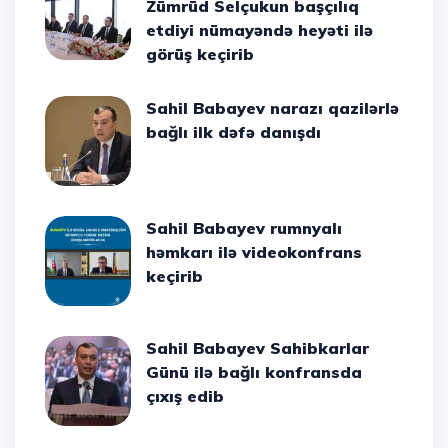
Zümrüd Selçukun başçılıq
etdiyi nümayəndə heyəti ilə
görüş keçirib
Sahil Babayev narazı qazilərlə
bağlı ilk dəfə danışdı
Sahil Babayev rumnyalı
həmkarı ilə videokonfrans
keçirib
Sahil Babayev Sahibkarlar
Günü ilə bağlı konfransda
çıxış edib