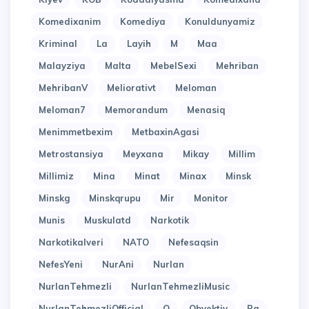
Komedixanim
Komediya
Konuldunyamiz
Kriminal
La
Layih
M
Maa
Malayziya
Malta
MebelSexi
Mehriban
MehribanV
Meliorativt
Meloman
Meloman7
Memorandum
Menasiq
Menimmetbexim
MetbaxinAgasi
Metrostansiya
Meyxana
Mikay
Millim
Millimiz
Mina
Minat
Minax
Minsk
Minskg
Minskqrupu
Mir
Monitor
Munis
Muskulatd
Narkotik
Narkotikalveri
NATO
Nefesaqsin
NefesYeni
NurAni
Nurlan
NurlanTehmezli
NurlanTehmezliMusic
NurlanTehmezliOfficial
O
Obyektiv
Pa