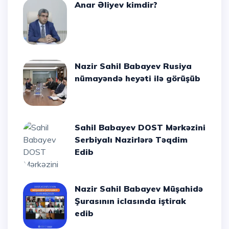
Anar Əliyev kimdir?
Nazir Sahil Babayev Rusiya
nümayəndə heyəti ilə görüşüb
Sahil Babayev DOST Mərkəzini
Serbiyalı Nazirlərə Təqdim
Edib
Nazir Sahil Babayev Müşahidə
Şurasının iclasında iştirak
edib