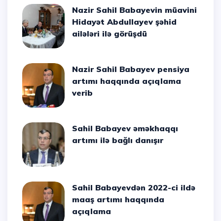
Nazir Sahil Babayevin müavini
Hidayət Abdullayev şəhid
ailələri ilə görüşdü
Nazir Sahil Babayev pensiya
artımı haqqında açıqlama
verib
Sahil Babayev əməkhaqqı
artımı ilə bağlı danışır
Sahil Babayevdən 2022-ci ildə
maaş artımı haqqında
açıqlama