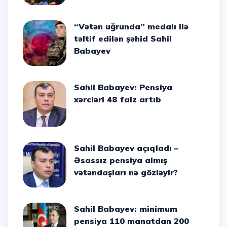
“Vətən uğrunda” medalı ilə
təltif edilən şəhid Sahil
Babayev
Sahil Babayev: Pensiya
xərcləri 48 faiz artıb
Sahil Babayev açıqladı –
Əsassız pensiya almış
vətəndaşları nə gözləyir?
Sahil Babayev: minimum
pensiya 110 manatdan 200