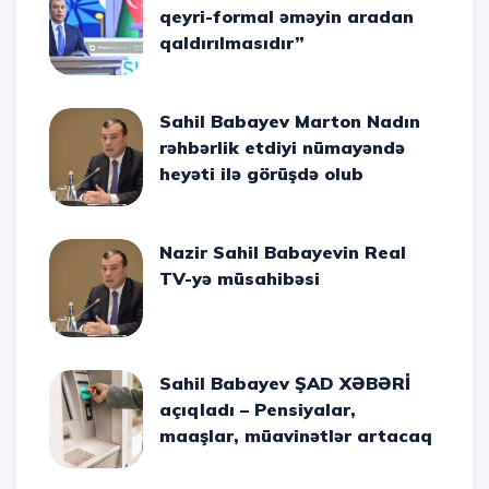
qeyri-formal əməyin aradan
qaldırılmasıdır”
Sahil Babayev Marton Nadın
rəhbərlik etdiyi nümayəndə
heyəti ilə görüşdə olub
Nazir Sahil Babayevin Real
TV-yə müsahibəsi
Sahil Babayev ŞAD XƏBƏRİ
açıqladı – Pensiyalar,
maaşlar, müavinətlər artacaq