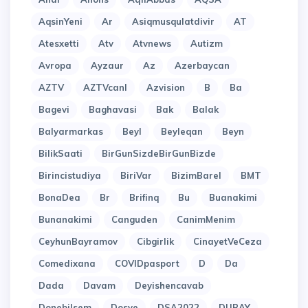
AqsinYeni
Ar
Asiqmusqulatdivir
AT
Atesxetti
Atv
Atvnews
Autizm
Avropa
Ayzaur
Az
Azerbaycan
AZTV
AZTVcanl
Azvision
B
Ba
Bagevi
Baghavasi
Bak
Balak
Balyarmarkas
Beyl
Beyleqan
Beyn
BilikSaati
BirGunSizdeBirGunBizde
Birincistudiya
BiriVar
BizimBarel
BMT
BonaDea
Br
Brifinq
Bu
Buanakimi
Bunanakimi
Canguden
CanimMenim
CeyhunBayramov
Cibgirlik
CinayetVeCeza
Comedixana
COVIDpasport
D
Da
Dada
Davam
Deyishencavab
Donebilsem
Dosye
DSA2022
DUBAY