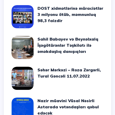
DOST xidmətlərinə müraciətlər
3 milyonu ötüb, məmnunluq
98,3 faizdir
Sahil Babayev və Beynəlxalq
İşəgötürənlər Təşkilatı ilə
əməkdaşlıq danışıqları
Səhər Mərkəzi – Roza Zərgərli,
Tural Gəncəli 11.07.2022
Nazir müavini Vüsal Nəsirli
Astarada vətəndaşları qəbul
edəcək