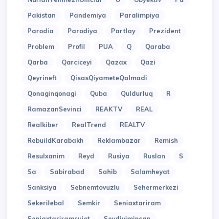
Pakistan
Pandemiya
Paralimpiya
Parodia
Parodiya
Partlay
Prezident
Problem
Profil
PUA
Q
Qaraba
Qarba
Qarciceyi
Qazax
Qazi
Qeyrineft
QisasQiyameteQalmadi
Qonaginqonagi
Quba
Quldurluq
R
RamazanSevinci
REAKTV
REAL
Realkiber
RealTrend
REALTV
RebuildKarabakh
Reklambazar
Remish
Resulxanim
Reyd
Rusiya
Ruslan
S
Sa
Sabirabad
Sahib
Salamheyat
Sanksiya
Sebnemtovuzlu
Sehermerkezi
Sekerilebal
Semkir
Seniaxtariram
Seniaxtariramsujet
Sevdiyiminsan