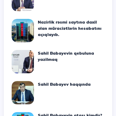
Nazirlik rəsmi saytına daxil
olan müraciətlərin hesabatını
açıqlayıb.
Sahil Babayevin qebuluna
yazilmaq
Sahil Babayev haqqında
Sahil Babayevin atası kimdir?