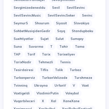
Sevgimizedeneoldu
Sevil
SevilSevinc
SevilSevincMusic
SevilSevincSeker
Sevinc
SeymurS
Shourum
Siyasit
Slovakiya
SohbetMusiqidenGedir
Soyq
Standupbaku
Suehtiyatlar
Sujet
Sulut
Sumqay
Suna
Suvarma
T
Tahir
Tama
TAP
Tarif
Tarix
Tarixeliyev
TarixNadir
Tehmezli
Tennis
Tesirdairesi
Tiflis
Tolik
Turbaz
Turkanperviz
TurkanVelizade
Turshmeze
Tvinninq
Ukrayna
UrfanV
V
Vaxt
Vaxtigeldi
VladimirPutin
Voleybol
Vuqarbileceri
X
Xal
XaneXane
Xanimresul
Xaribulbul
XariBulbulFestivali