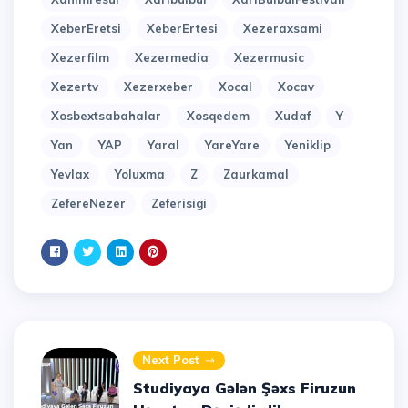
XeberEretsi
XeberErtesi
Xezeraxsami
Xezerfilm
Xezermedia
Xezermusic
Xezertv
Xezerxeber
Xocal
Xocav
Xosbextsabahalar
Xosqedem
Xudaf
Y
Yan
YAP
Yaral
YareYare
Yeniklip
Yevlax
Yoluxma
Z
Zaurkamal
ZefereNezer
Zeferisigi
Next Post
Studiyaya Gələn Şəxs Firuzun