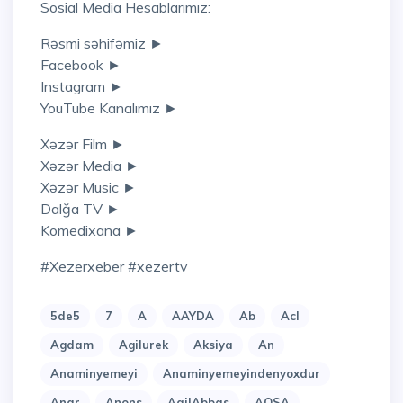
Sosial Media Hesablarımız:
Rəsmi səhifəmiz ►
Facebook ►
Instagram ►
YouTube Kanalımız ►
Xəzər Film ►
Xəzər Media ►
Xəzər Music ►
Dalğa TV ►
Komedixana ►
#xezerxeber #xezertv
5de5
7
A
AAYDA
Ab
Acl
Agdam
Agilurek
Aksiya
An
Anaminyemeyi
Anaminyemeyindenyoxdur
Anar
Anons
AqilAbbas
AQSA