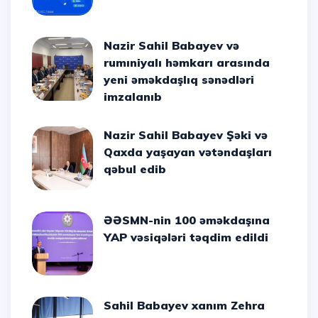
Nazir Sahil Babayev və
rumıniyalı həmkarı arasında
yeni əməkdaşlıq sənədləri
imzalanıb
Nazir Sahil Babayev Şəki və
Qaxda yaşayan vətəndaşları
qəbul edib
ƏƏSMN-nin 100 əməkdaşına
YAP vəsiqələri təqdim edildi
Sahil Babayev xanım Zehra