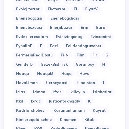
Ekolojiterror
Ekoterror
El
ElyarV
Enenebogcasi
Enenebogchasi
Eneneboxcasi
Enerjibazar
Erm
Etiraf
Evdekileresalam
Evinizinqonag
Evinxanimi
EynullaF
F
Faci
Felidendogruxeber
FermerinRealDostu
FHN
Film
Fir
G
Genderb
GezekBishirek
Goranboy
H
Haaqa
HaaqaM
Haqq
Hava
HavaLiman
Herseydaxil
Hindistan
I
Iclas
Idman
Iftar
Ikilioyun
Islahatlar
Itkil
Ixrac
Justiceforkhojaly
K
Kadrlarshobesi
Karantinhamam
Kayrat
Kimlereqaldisehne
Kinomen
Kitab
Kiyev
KOB
Kodadiyasma
Komedixana