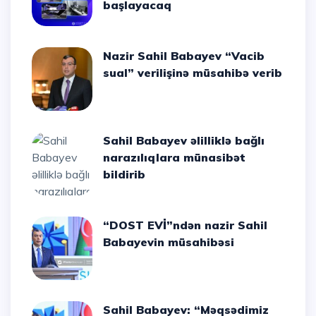
başlayacaq
Nazir Sahil Babayev “Vacib
sual” verilişinə müsahibə verib
Sahil Babayev əlilliklə bağlı
narazılıqlara münasibət
bildirib
“DOST EVİ”ndən nazir Sahil
Babayevin müsahibəsi
Sahil Babayev: “Məqsədimiz