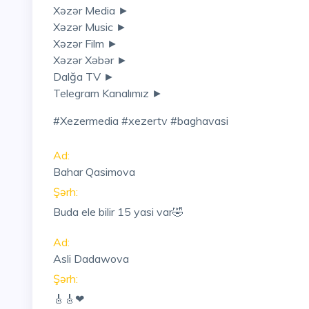
Xəzər Media ►
Xəzər Music ►
Xəzər Film ►
Xəzər Xəbər ►
Dalğa TV ►
Telegram Kanalımız ►
#xezermedia #xezertv #baghavasi
Ad:
Bahar Qasimova
Şərh:
Buda ele bilir 15 yasi var🤣
Ad:
Asli Dadawova
Şərh:
🎸🎸❤