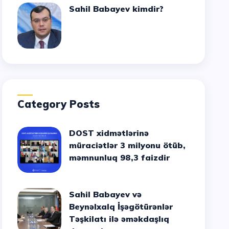
Sahil Babayev kimdir?
Category Posts
DOST xidmətlərinə
müraciətlər 3 milyonu ötüb,
məmnunluq 98,3 faizdir
Sahil Babayev və
Beynəlxalq İşəgötürənlər
Təşkilatı ilə əməkdaşlıq