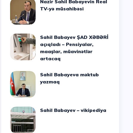
Nazir Sahil Babayevin Real
TV-yə müsahibəsi
Sahil Babayev ŞAD XƏBƏRİ
açıqladı – Pensiyalar,
maaşlar, müavinətlər
artacaq
Sahil Babayeva məktub
yazmaq
Sahil Babayev – vikipediya