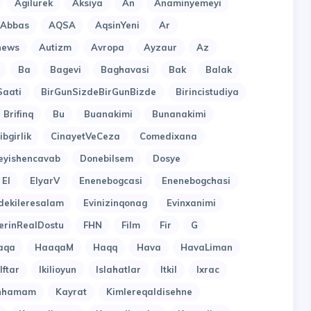
Agilurek
Aksiya
An
Anaminyemeyi
lAbbas
AQSA
AqsinYeni
Ar
news
Autizm
Avropa
Ayzaur
Az
Ba
Bagevi
Baghavasi
Bak
Balak
Saati
BirGunSizdeBirGunBizde
Birincistudiya
Brifinq
Bu
Buanakimi
Bunanakimi
ibgirlik
CinayetVeCeza
Comedixana
eyishencavab
Donebilsem
Dosye
El
ElyarV
Enenebogcasi
Enenebogchasi
dekileresalam
Evinizinqonag
Evinxanimi
erinRealDostu
FHN
Film
Fir
G
aqa
HaaqaM
Haqq
Hava
HavaLiman
Iftar
Ikilioyun
Islahatlar
Itkil
Ixrac
inhamam
Kayrat
Kimlereqaldisehne