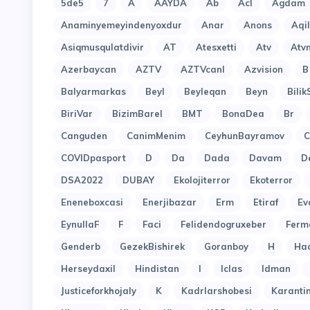
5de5
7
A
AAYDA
Ab
Acl
Agdam
Anaminyemeyindenyoxdur
Anar
Anons
Aqi
Asiqmusqulatdivir
AT
Atesxetti
Atv
Atv
Azerbaycan
AZTV
AZTVcanl
Azvision
B
Balyarmarkas
Beyl
Beyleqan
Beyn
Bilik
BiriVar
BizimBarel
BMT
BonaDea
Br
Canguden
CanimMenim
CeyhunBayramov
C
COVIDpasport
D
Da
Dada
Davam
D
DSA2022
DUBAY
Ekolojiterror
Ekoterror
Eneneboxcasi
Enerjibazar
Erm
Etiraf
Ev
EynullaF
F
Faci
Felidendogruxeber
Ferm
Genderb
GezekBishirek
Goranboy
H
Ha
Herseydaxil
Hindistan
I
Iclas
Idman
Justiceforkhojaly
K
Kadrlarshobesi
Karant