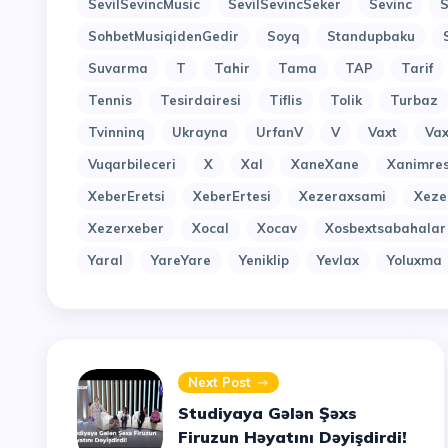
SevilSevincMusic
SevilSevincSeker
Sevinc
SohbetMusiqidenGedir
Soyq
Standupbaku
Suvarma
T
Tahir
Tama
TAP
Tarif
Tennis
Tesirdairesi
Tiflis
Tolik
Turbaz
Tvinninq
Ukrayna
UrfanV
V
Vaxt
Vax
Vuqarbileceri
X
Xal
XaneXane
Xanimres
XeberEretsi
XeberErtesi
Xezeraxsami
Xeze
Xezerxeber
Xocal
Xocav
Xosbextsabahalar
Yaral
YareYare
Yeniklip
Yevlax
Yoluxma
Next Post
Studiyaya Gələn Şəxs
Firuzun Həyatını Dəyişdirdi!