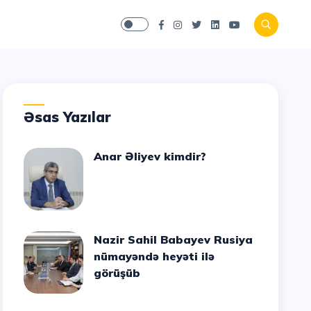
Əsas Yazılar
Anar Əliyev kimdir?
Nazir Sahil Babayev Rusiya
nümayəndə heyəti ilə
görüşüb