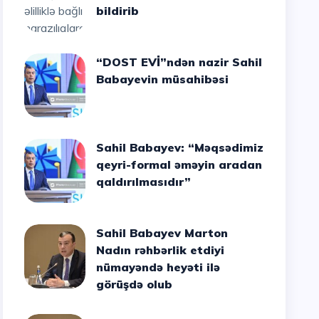
bildirib
“DOST EVİ”ndən nazir Sahil
Babayevin müsahibəsi
Sahil Babayev: “Məqsədimiz
qeyri-formal əməyin aradan
qaldırılmasıdır”
Sahil Babayev Marton
Nadın rəhbərlik etdiyi
nümayəndə heyəti ilə
görüşdə olub