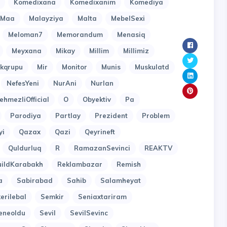
Komedixana
Komedixanim
Komediya
Maa
Malayziya
Malta
MebelSexi
Meloman7
Memorandum
Menasiq
Meyxana
Mikay
Millim
Millimiz
kqrupu
Mir
Monitor
Munis
Muskulatd
NefesYeni
NurAni
Nurlan
ehmezliOfficial
O
Obyektiv
Pa
Parodiya
Partlay
Prezident
Problem
yi
Qazax
Qazi
Qeyrineft
Quldurluq
R
RamazanSevinci
REAKTV
uildKarabakh
Reklambazar
Remish
a
Sabirabad
Sahib
Salamheyat
erilebal
Semkir
Seniaxtariram
eneoldu
Sevil
SevilSevinc