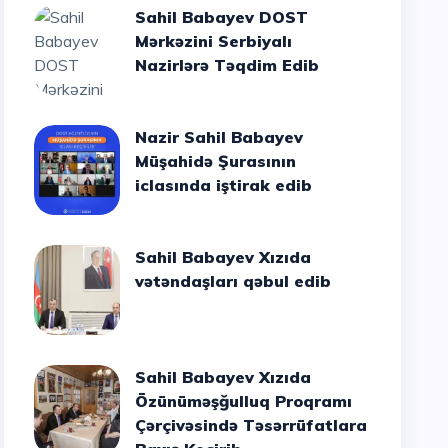
Sahil Babayev DOST
Mərkəzini Serbiyalı
Nazirlərə Təqdim Edib
Nazir Sahil Babayev
Müşahidə Şurasının
iclasında iştirak edib
Sahil Babayev Xızıda
vətəndaşları qəbul edib
Sahil Babayev Xızıda
Özünüməşğulluq Proqramı
Çərçivəsində Təsərrüfatlara