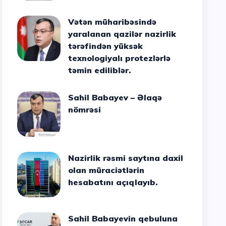
Vətən müharibəsində
yaralanan qazilər nazirlik
tərəfindən yüksək
texnologiyalı protezlərlə
təmin ediliblər.
Sahil Babayev – Əlaqə
nömrəsi
Nazirlik rəsmi saytına daxil
olan müraciətlərin
hesabatını açıqlayıb.
Sahil Babayevin qebuluna