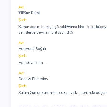
Ad:
𝐘𝐢𝐥𝐊𝐮𝐳 𝐃𝐞𝐥𝐢𝐬𝐢
Şərh:
Xumar xanım həmişə gözəldi❤ama biraz kökəlib deyəs
verlişlerde geyimi möhtəşəmdi👍
Ad:
Hacıverdi Bağırlı.
Şərh:
Heç sevmirəm ....
Ad:
Dadaw Ehmedov
Şərh:
Salam Xumar xanim sizi cox sevirik ,,menimde adgunim