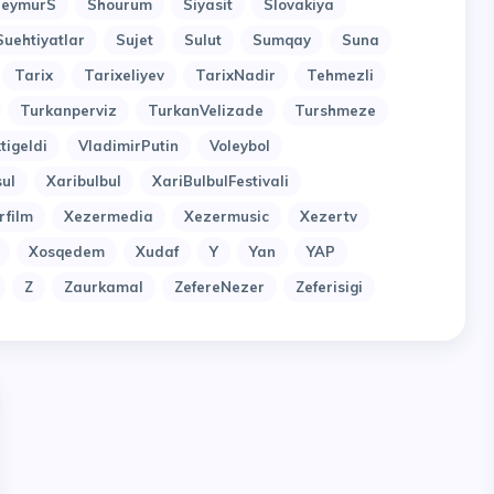
SeymurS
Shourum
Siyasit
Slovakiya
Suehtiyatlar
Sujet
Sulut
Sumqay
Suna
Tarix
Tarixeliyev
TarixNadir
Tehmezli
Turkanperviz
TurkanVelizade
Turshmeze
tigeldi
VladimirPutin
Voleybol
ul
Xaribulbul
XariBulbulFestivali
rfilm
Xezermedia
Xezermusic
Xezertv
Xosqedem
Xudaf
Y
Yan
YAP
Z
Zaurkamal
ZefereNezer
Zeferisigi