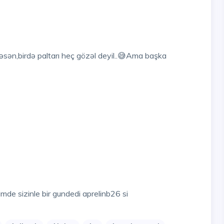
ən,birdə paltarı heç gözəl deyil..😅Ama başka
de sizinle bir gundedi aprelinb26 si