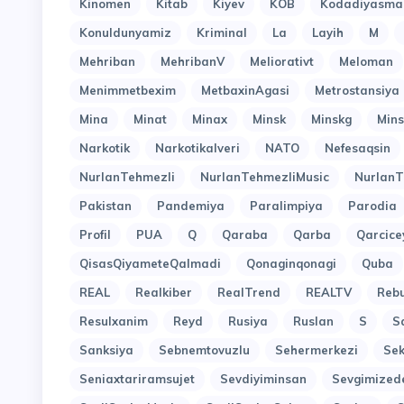
Kinomen
Kitab
Kiyev
KOB
Kodadiyasma
Konuldunyamiz
Kriminal
La
Layih
M
Mehriban
MehribanV
Meliorativt
Meloman
Menimmetbexim
MetbaxinAgasi
Metrostansiya
Mina
Minat
Minax
Minsk
Minskg
Mins
Narkotik
Narkotikalveri
NATO
Nefesaqsin
NurlanTehmezli
NurlanTehmezliMusic
NurlanT
Pakistan
Pandemiya
Paralimpiya
Parodia
Profil
PUA
Q
Qaraba
Qarba
Qarcice
QisasQiyameteQalmadi
Qonaginqonagi
Quba
REAL
Realkiber
RealTrend
REALTV
Reb
Resulxanim
Reyd
Rusiya
Ruslan
S
S
Sanksiya
Sebnemtovuzlu
Sehermerkezi
Sek
Seniaxtariramsujet
Sevdiyiminsan
Sevgimized