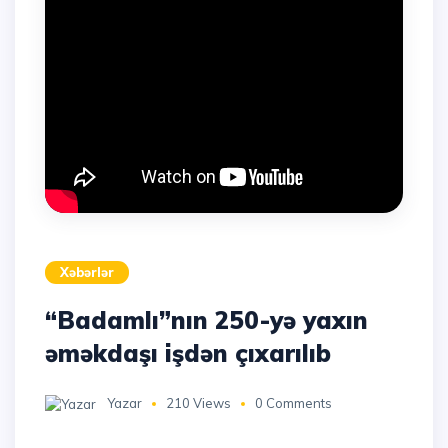
Xəbərlər
“Badamlı”nın 250-yə yaxın
əməkdaşı işdən çıxarılıb
Yazar
210 Views
0 Comments