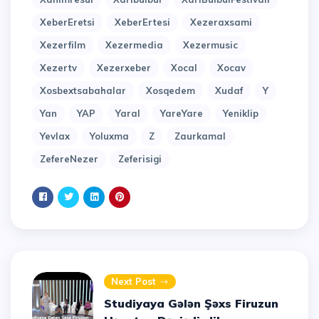
XeberEretsi
XeberErtesi
Xezeraxsami
Xezerfilm
Xezermedia
Xezermusic
Xezertv
Xezerxeber
Xocal
Xocav
Xosbextsabahalar
Xosqedem
Xudaf
Y
Yan
YAP
Yaral
YareYare
Yeniklip
Yevlax
Yoluxma
Z
Zaurkamal
ZefereNezer
Zeferisigi
Next Post
Studiyaya Gələn Şəxs Firuzun