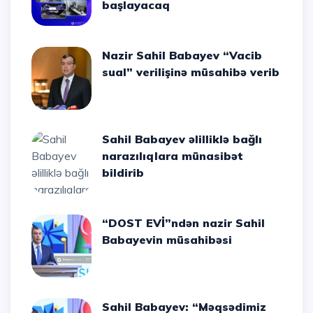
başlayacaq
Nazir Sahil Babayev “Vacib
sual” verilişinə müsahibə verib
Sahil Babayev əlilliklə bağlı
narazılıqlara münasibət
bildirib
“DOST EVİ”ndən nazir Sahil
Babayevin müsahibəsi
Sahil Babayev: “Məqsədimiz