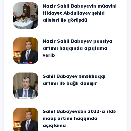
Nazir Sahil Babayevin müavini
Hidayət Abdullayev şəhid
ailələri ilə görüşdü
Nazir Sahil Babayev pensiya
artımı haqqında açıqlama
verib
Sahil Babayev əməkhaqqı
artımı ilə bağlı danışır
Sahil Babayevdən 2022-ci ildə
maaş artımı haqqında
açıqlama