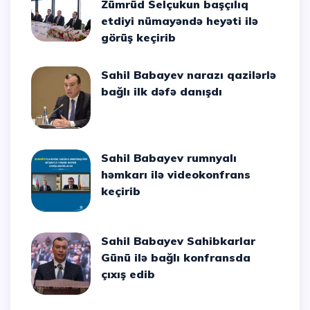
Zümrüd Selçukun başçılıq
etdiyi nümayəndə heyəti ilə
görüş keçirib
Sahil Babayev narazı qazilərlə
bağlı ilk dəfə danışdı
Sahil Babayev rumnyalı
həmkarı ilə videokonfrans
keçirib
Sahil Babayev Sahibkarlar
Günü ilə bağlı konfransda
çıxış edib