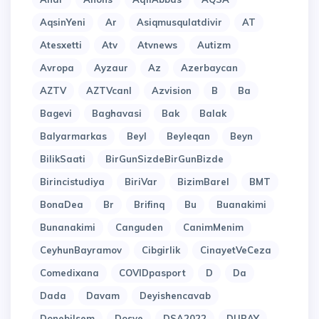
AqsinYeni
Ar
Asiqmusqulatdivir
AT
Atesxetti
Atv
Atvnews
Autizm
Avropa
Ayzaur
Az
Azerbaycan
AZTV
AZTVcanl
Azvision
B
Ba
Bagevi
Baghavasi
Bak
Balak
Balyarmarkas
Beyl
Beyleqan
Beyn
BilikSaati
BirGunSizdeBirGunBizde
Birincistudiya
BiriVar
BizimBarel
BMT
BonaDea
Br
Brifinq
Bu
Buanakimi
Bunanakimi
Canguden
CanimMenim
CeyhunBayramov
Cibgirlik
CinayetVeCeza
Comedixana
COVIDpasport
D
Da
Dada
Davam
Deyishencavab
Donebilsem
Dosye
DSA2022
DUBAY