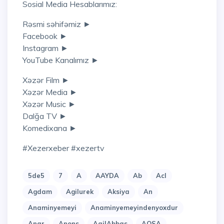
Sosial Media Hesablarımız:
Rəsmi səhifəmiz ►
Facebook ►
Instagram ►
YouTube Kanalımız ►
Xəzər Film ►
Xəzər Media ►
Xəzər Music ►
Dalğa TV ►
Komedixana ►
#xezerxeber #xezertv
5de5
7
A
AAYDA
Ab
Acl
Agdam
Agilurek
Aksiya
An
Anaminyemeyi
Anaminyemeyindenyoxdur
Anar
Anons
AqilAbbas
AQSA