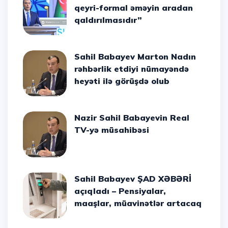
qeyri-formal əməyin aradan
qaldırılmasıdır”
Sahil Babayev Marton Nadın
rəhbərlik etdiyi nümayəndə
heyəti ilə görüşdə olub
Nazir Sahil Babayevin Real
TV-yə müsahibəsi
Sahil Babayev ŞAD XƏBƏRİ
açıqladı – Pensiyalar,
maaşlar, müavinətlər artacaq