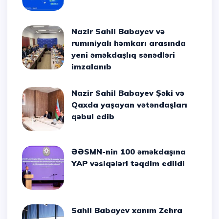
Nazir Sahil Babayev və
rumıniyalı həmkarı arasında
yeni əməkdaşlıq sənədləri
imzalanıb
Nazir Sahil Babayev Şəki və
Qaxda yaşayan vətəndaşları
qəbul edib
ƏƏSMN-nin 100 əməkdaşına
YAP vəsiqələri təqdim edildi
Sahil Babayev xanım Zehra