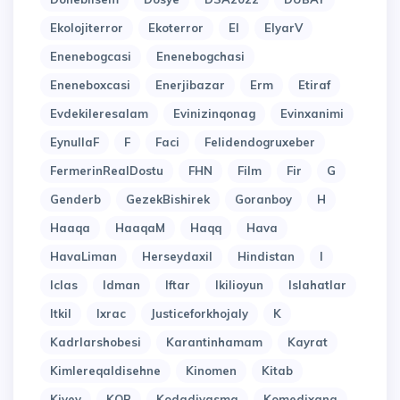
Ekolojiterror
Ekoterror
El
ElyarV
Enenebogcasi
Enenebogchasi
Eneneboxcasi
Enerjibazar
Erm
Etiraf
Evdekileresalam
Evinizinqonag
Evinxanimi
EynullaF
F
Faci
Felidendogruxeber
FermerinRealDostu
FHN
Film
Fir
G
Genderb
GezekBishirek
Goranboy
H
Haaqa
HaaqaM
Haqq
Hava
HavaLiman
Herseydaxil
Hindistan
I
Iclas
Idman
Iftar
Ikilioyun
Islahatlar
Itkil
Ixrac
Justiceforkhojaly
K
Kadrlarshobesi
Karantinhamam
Kayrat
Kimlereqaldisehne
Kinomen
Kitab
Kiyev
KOB
Kodadiyasma
Komedixana