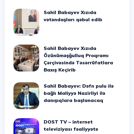
Sahil Babayev Xızıda
vətəndaşları qəbul edib
Sahil Babayev Xızıda
Özünüməşğulluq Proqramı
Çərçivəsində Təsərrüfatlara
Baxış Keçirib
Sahil Babayev: Dəfn pulu ilə
bağlı Maliyyə Nazirliyi ilə
danışıqlara başlanacaq
DOST TV – internet
televiziyası fəaliyyətə