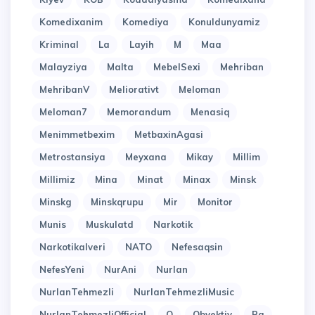
Komedixanim
Komediya
Konuldunyamiz
Kriminal
La
Layih
M
Maa
Malayziya
Malta
MebelSexi
Mehriban
MehribanV
Meliorativt
Meloman
Meloman7
Memorandum
Menasiq
Menimmetbexim
MetbaxinAgasi
Metrostansiya
Meyxana
Mikay
Millim
Millimiz
Mina
Minat
Minax
Minsk
Minskg
Minskqrupu
Mir
Monitor
Munis
Muskulatd
Narkotik
Narkotikalveri
NATO
Nefesaqsin
NefesYeni
NurAni
Nurlan
NurlanTehmezli
NurlanTehmezliMusic
NurlanTehmezliOfficial
O
Obyektiv
Pa