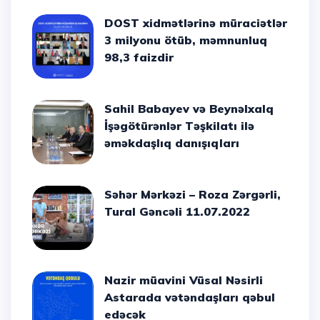
DOST xidmətlərinə müraciətlər
3 milyonu ötüb, məmnunluq
98,3 faizdir
Sahil Babayev və Beynəlxalq
İşəgötürənlər Təşkilatı ilə
əməkdaşlıq danışıqları
Səhər Mərkəzi – Roza Zərgərli,
Tural Gəncəli 11.07.2022
Nazir müavini Vüsal Nəsirli
Astarada vətəndaşları qəbul
edəcək