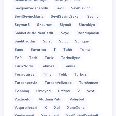
Sevgimizedeneoldu
Sevil
SevilSevinc
SevilSevincMusic
SevilSevincSeker
Sevinc
SeymurS
Shourum
Siyasit
Slovakiya
SohbetMusiqidenGedir
Soyq
Standupbaku
Suehtiyatlar
Sujet
Sulut
Sumqay
Suna
Suvarma
T
Tahir
Tama
TAP
Tarif
Tarix
Tarixeliyev
TarixNadir
Tehmezli
Tennis
Tesirdairesi
Tiflis
Tolik
Turbaz
Turkanperviz
TurkanVelizade
Turshmeze
Tvinninq
Ukrayna
UrfanV
V
Vaxt
Vaxtigeldi
VladimirPutin
Voleybol
Vuqarbileceri
X
Xal
XaneXane
Xanimresul
Xaribulbul
XariBulbulFestivali