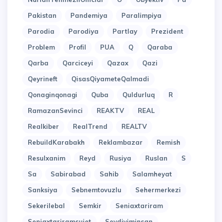
Pakistan
Pandemiya
Paralimpiya
Parodia
Parodiya
Partlay
Prezident
Problem
Profil
PUA
Q
Qaraba
Qarba
Qarciceyi
Qazax
Qazi
Qeyrineft
QisasQiyameteQalmadi
Qonaginqonagi
Quba
Quldurluq
R
RamazanSevinci
REAKTV
REAL
Realkiber
RealTrend
REALTV
RebuildKarabakh
Reklambazar
Remish
Resulxanim
Reyd
Rusiya
Ruslan
S
Sa
Sabirabad
Sahib
Salamheyat
Sanksiya
Sebnemtovuzlu
Sehermerkezi
Sekerilebal
Semkir
Seniaxtariram
Seniaxtariramsujet
Sevdiyiminsan