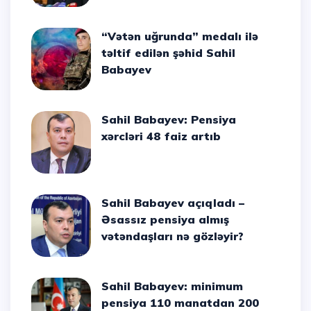
“Vətən uğrunda” medalı ilə
təltif edilən şəhid Sahil
Babayev
Sahil Babayev: Pensiya
xərcləri 48 faiz artıb
Sahil Babayev açıqladı –
Əsassız pensiya almış
vətəndaşları nə gözləyir?
Sahil Babayev: minimum
pensiya 110 manatdan 200