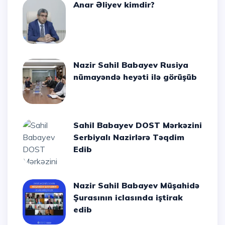
Anar Əliyev kimdir?
Nazir Sahil Babayev Rusiya
nümayəndə heyəti ilə görüşüb
Sahil Babayev DOST Mərkəzini
Serbiyalı Nazirlərə Təqdim
Edib
Nazir Sahil Babayev Müşahidə
Şurasının iclasında iştirak
edib