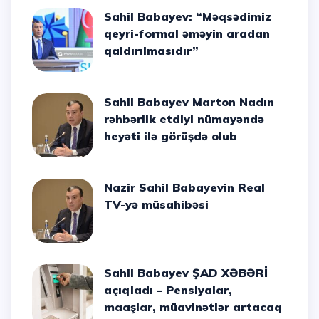
Sahil Babayev: “Məqsədimiz
qeyri-formal əməyin aradan
qaldırılmasıdır”
Sahil Babayev Marton Nadın
rəhbərlik etdiyi nümayəndə
heyəti ilə görüşdə olub
Nazir Sahil Babayevin Real
TV-yə müsahibəsi
Sahil Babayev ŞAD XƏBƏRİ
açıqladı – Pensiyalar,
maaşlar, müavinətlər artacaq