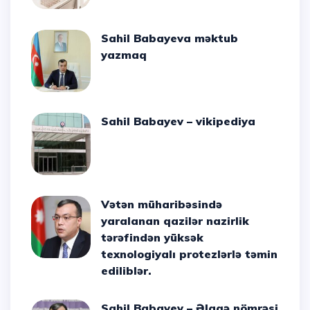
Sahil Babayeva məktub
yazmaq
Sahil Babayev – vikipediya
Vətən müharibəsində
yaralanan qazilər nazirlik
tərəfindən yüksək
texnologiyalı protezlərlə təmin
ediliblər.
Sahil Babayev – Əlaqə nömrəsi