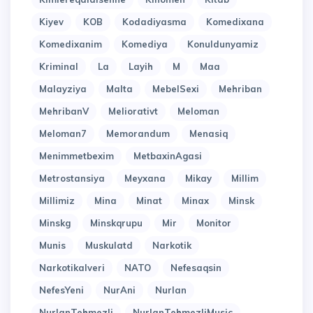
Kiyev
KOB
Kodadiyasma
Komedixana
Komedixanim
Komediya
Konuldunyamiz
Kriminal
La
Layih
M
Maa
Malayziya
Malta
MebelSexi
Mehriban
MehribanV
Meliorativt
Meloman
Meloman7
Memorandum
Menasiq
Menimmetbexim
MetbaxinAgasi
Metrostansiya
Meyxana
Mikay
Millim
Millimiz
Mina
Minat
Minax
Minsk
Minskg
Minskqrupu
Mir
Monitor
Munis
Muskulatd
Narkotik
Narkotikalveri
NATO
Nefesaqsin
NefesYeni
NurAni
Nurlan
NurlanTehmezli
NurlanTehmezliMusic