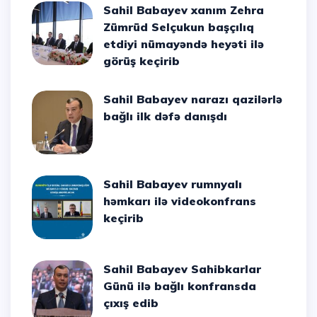
Sahil Babayev xanım Zehra
Zümrüd Selçukun başçılıq
etdiyi nümayəndə heyəti ilə
görüş keçirib
Sahil Babayev narazı qazilərlə
bağlı ilk dəfə danışdı
Sahil Babayev rumnyalı
həmkarı ilə videokonfrans
keçirib
Sahil Babayev Sahibkarlar
Günü ilə bağlı konfransda
çıxış edib