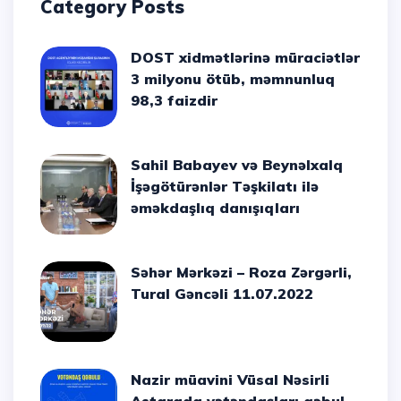
Category Posts
DOST xidmətlərinə müraciətlər
3 milyonu ötüb, məmnunluq
98,3 faizdir
Sahil Babayev və Beynəlxalq
İşəgötürənlər Təşkilatı ilə
əməkdaşlıq danışıqları
Səhər Mərkəzi – Roza Zərgərli,
Tural Gəncəli 11.07.2022
Nazir müavini Vüsal Nəsirli