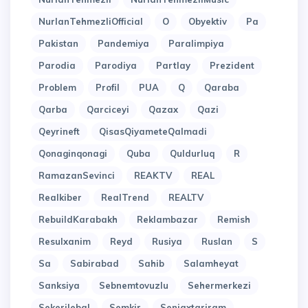
NurlanTehmezliOfficial
O
Obyektiv
Pa
Pakistan
Pandemiya
Paralimpiya
Parodia
Parodiya
Partlay
Prezident
Problem
Profil
PUA
Q
Qaraba
Qarba
Qarciceyi
Qazax
Qazi
Qeyrineft
QisasQiyameteQalmadi
Qonaginqonagi
Quba
Quldurluq
R
RamazanSevinci
REAKTV
REAL
Realkiber
RealTrend
REALTV
RebuildKarabakh
Reklambazar
Remish
Resulxanim
Reyd
Rusiya
Ruslan
S
Sa
Sabirabad
Sahib
Salamheyat
Sanksiya
Sebnemtovuzlu
Sehermerkezi
Sekerilebal
Semkir
Seniaxtariram