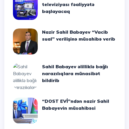
televiziyası fəaliyyətə
başlayacaq
Nazir Sahil Babayev “Vacib
sual” verilişinə müsahibə verib
Sahil Babayev əlilliklə bağlı
narazılıqlara münasibət
bildirib
“DOST EVİ”ndən nazir Sahil
Babayevin müsahibəsi