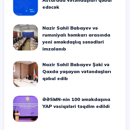
Astarada vətəndaşları qəbul
edəcək
Nazir Sahil Babayev və
rumıniyalı həmkarı arasında
yeni əməkdaşlıq sənədləri
imzalanıb
Nazir Sahil Babayev Şəki və
Qaxda yaşayan vətəndaşları
qəbul edib
ƏƏSMN-nin 100 əməkdaşına
YAP vəsiqələri təqdim edildi