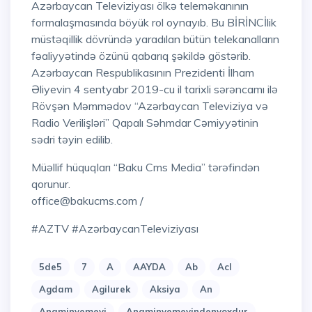
Azərbaycan Televiziyası ölkə teleməkanının
formalaşmasında böyük rol oynayıb. Bu BİRİNCİlik
müstəqillik dövründə yaradılan bütün telekanalların
fəaliyyətində özünü qabarıq şəkildə göstərib.
Azərbaycan Respublikasının Prezidenti İlham
Əliyevin 4 sentyabr 2019-cu il tarixli sərəncamı ilə
Rövşən Məmmədov “Azərbaycan Televiziya və
Radio Verilişləri” Qapalı Səhmdar Cəmiyyətinin
sədri təyin edilib.
Müəllif hüquqları “Baku Cms Media” tərəfindən
qorunur.
office@bakucms.com /
#AZTV #AzərbaycanTeleviziyası
5de5
7
A
AAYDA
Ab
Acl
Agdam
Agilurek
Aksiya
An
Anaminyemeyi
Anaminyemeyindenyoxdur