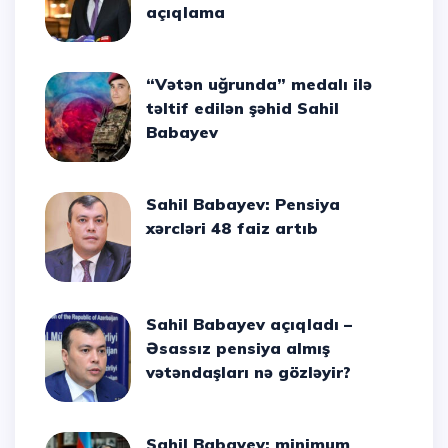
açıqlama
“Vətən uğrunda” medalı ilə
təltif edilən şəhid Sahil
Babayev
Sahil Babayev: Pensiya
xərcləri 48 faiz artıb
Sahil Babayev açıqladı –
Əsassız pensiya almış
vətəndaşları nə gözləyir?
Sahil Babayev: minimum