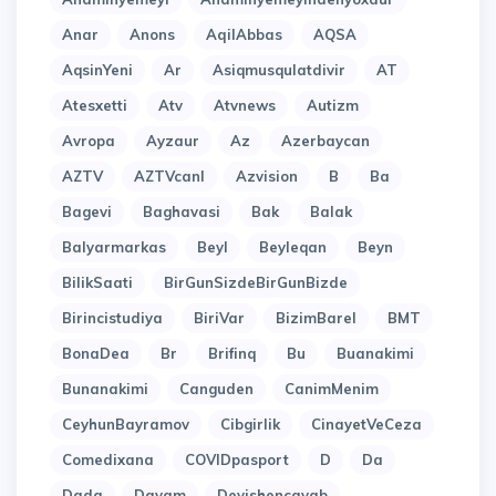
Anar
Anons
AqilAbbas
AQSA
AqsinYeni
Ar
Asiqmusqulatdivir
AT
Atesxetti
Atv
Atvnews
Autizm
Avropa
Ayzaur
Az
Azerbaycan
AZTV
AZTVcanl
Azvision
B
Ba
Bagevi
Baghavasi
Bak
Balak
Balyarmarkas
Beyl
Beyleqan
Beyn
BilikSaati
BirGunSizdeBirGunBizde
Birincistudiya
BiriVar
BizimBarel
BMT
BonaDea
Br
Brifinq
Bu
Buanakimi
Bunanakimi
Canguden
CanimMenim
CeyhunBayramov
Cibgirlik
CinayetVeCeza
Comedixana
COVIDpasport
D
Da
Dada
Davam
Deyishencavab