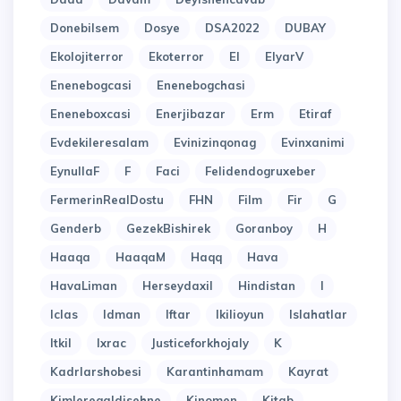
Donebilsem
Dosye
DSA2022
DUBAY
Ekolojiterror
Ekoterror
El
ElyarV
Enenebogcasi
Enenebogchasi
Eneneboxcasi
Enerjibazar
Erm
Etiraf
Evdekileresalam
Evinizinqonag
Evinxanimi
EynullaF
F
Faci
Felidendogruxeber
FermerinRealDostu
FHN
Film
Fir
G
Genderb
GezekBishirek
Goranboy
H
Haaqa
HaaqaM
Haqq
Hava
HavaLiman
Herseydaxil
Hindistan
I
Iclas
Idman
Iftar
Ikilioyun
Islahatlar
Itkil
Ixrac
Justiceforkhojaly
K
Kadrlarshobesi
Karantinhamam
Kayrat
Kimlereqaldisehne
Kinomen
Kitab