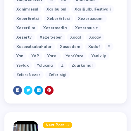
Xanimresul
Xaribulbul
XariBulbulFestivali
XeberEretsi
XeberErtesi
Xezeraxsami
Xezerfilm
Xezermedia
Xezermusic
Xezertv
Xezerxeber
Xocal
Xocav
Xosbextsabahalar
Xosqedem
Xudaf
Y
Yan
YAP
Yaral
YareYare
Yeniklip
Yevlax
Yoluxma
Z
Zaurkamal
ZefereNezer
Zeferisigi
Next Post