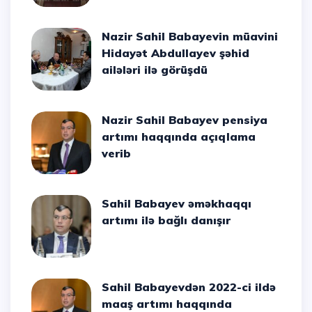
Nazir Sahil Babayevin müavini
Hidayət Abdullayev şəhid
ailələri ilə görüşdü
Nazir Sahil Babayev pensiya
artımı haqqında açıqlama
verib
Sahil Babayev əməkhaqqı
artımı ilə bağlı danışır
Sahil Babayevdən 2022-ci ildə
maaş artımı haqqında