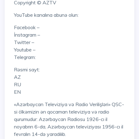
Copyright © AZTV
YouTube kanalına abunə olun:
Facebook –
İnstagram –
Twitter –
Youtube –
Telegram:
Rəsmi sayt:
AZ
RU
EN
«Azərbaycan Televiziya və Radio Verilişləri» QSC-
si ölkəmizin ən qocaman televiziya və radio
qurumudur: Azərbaycan Radiosu 1926-cı il
noyabrın 6-da, Azərbaycan televiziyası 1956-cı il
fevralın 14-də yaradılıb.