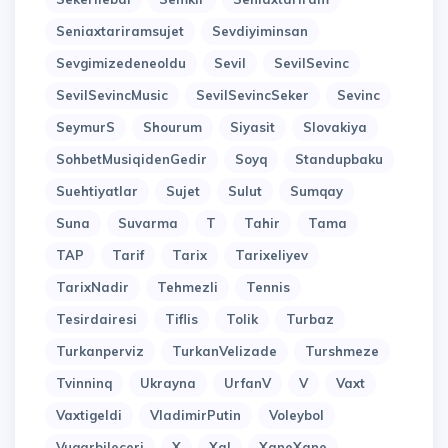
Seniaxtariramsujet
Sevdiyiminsan
Sevgimizedeneoldu
Sevil
SevilSevinc
SevilSevincMusic
SevilSevincSeker
Sevinc
SeymurS
Shourum
Siyasit
Slovakiya
SohbetMusiqidenGedir
Soyq
Standupbaku
Suehtiyatlar
Sujet
Sulut
Sumqay
Suna
Suvarma
T
Tahir
Tama
TAP
Tarif
Tarix
Tarixeliyev
TarixNadir
Tehmezli
Tennis
Tesirdairesi
Tiflis
Tolik
Turbaz
Turkanperviz
TurkanVelizade
Turshmeze
Tvinninq
Ukrayna
UrfanV
V
Vaxt
Vaxtigeldi
VladimirPutin
Voleybol
Vuqarbileceri
X
Xal
XaneXane