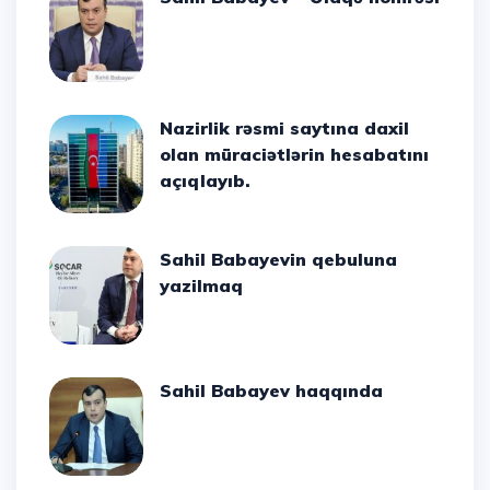
Nazirlik rəsmi saytına daxil
olan müraciətlərin hesabatını
açıqlayıb.
Sahil Babayevin qebuluna
yazilmaq
Sahil Babayev haqqında