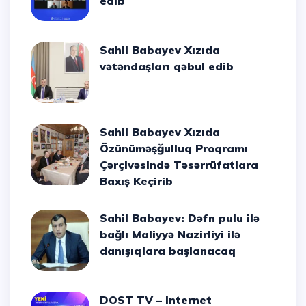
edib
Sahil Babayev Xızıda
vətəndaşları qəbul edib
Sahil Babayev Xızıda
Özünüməşğulluq Proqramı
Çərçivəsində Təsərrüfatlara
Baxış Keçirib
Sahil Babayev: Dəfn pulu ilə
bağlı Maliyyə Nazirliyi ilə
danışıqlara başlanacaq
DOST TV – internet