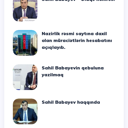
Nazirlik rəsmi saytına daxil
olan müraciətlərin hesabatını
açıqlayıb.
Sahil Babayevin qebuluna
yazilmaq
Sahil Babayev haqqında