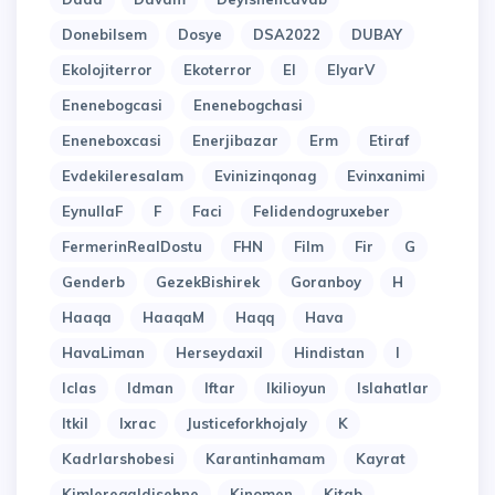
Donebilsem
Dosye
DSA2022
DUBAY
Ekolojiterror
Ekoterror
El
ElyarV
Enenebogcasi
Enenebogchasi
Eneneboxcasi
Enerjibazar
Erm
Etiraf
Evdekileresalam
Evinizinqonag
Evinxanimi
EynullaF
F
Faci
Felidendogruxeber
FermerinRealDostu
FHN
Film
Fir
G
Genderb
GezekBishirek
Goranboy
H
Haaqa
HaaqaM
Haqq
Hava
HavaLiman
Herseydaxil
Hindistan
I
Iclas
Idman
Iftar
Ikilioyun
Islahatlar
Itkil
Ixrac
Justiceforkhojaly
K
Kadrlarshobesi
Karantinhamam
Kayrat
Kimlereqaldisehne
Kinomen
Kitab