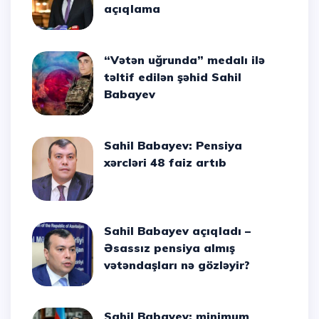
açıqlama
“Vətən uğrunda” medalı ilə
təltif edilən şəhid Sahil
Babayev
Sahil Babayev: Pensiya
xərcləri 48 faiz artıb
Sahil Babayev açıqladı –
Əsassız pensiya almış
vətəndaşları nə gözləyir?
Sahil Babayev: minimum