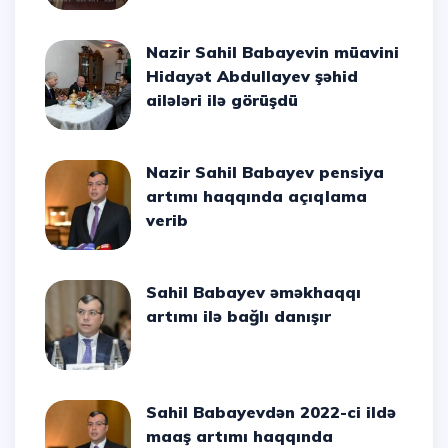
Nazir Sahil Babayevin müavini
Hidayət Abdullayev şəhid
ailələri ilə görüşdü
Nazir Sahil Babayev pensiya
artımı haqqında açıqlama
verib
Sahil Babayev əməkhaqqı
artımı ilə bağlı danışır
Sahil Babayevdən 2022-ci ildə
maaş artımı haqqında