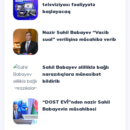
televiziyası fəaliyyətə
başlayacaq
Nazir Sahil Babayev “Vacib
sual” verilişinə müsahibə verib
Sahil Babayev əlilliklə bağlı
narazılıqlara münasibət
bildirib
“DOST EVİ”ndən nazir Sahil
Babayevin müsahibəsi