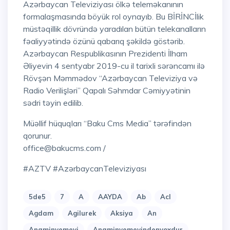
Azərbaycan Televiziyası ölkə teleməkanının
formalaşmasında böyük rol oynayıb. Bu BİRİNCİlik
müstəqillik dövründə yaradılan bütün telekanalların
fəaliyyətində özünü qabarıq şəkildə göstərib.
Azərbaycan Respublikasının Prezidenti İlham
Əliyevin 4 sentyabr 2019-cu il tarixli sərəncamı ilə
Rövşən Məmmədov “Azərbaycan Televiziya və
Radio Verilişləri” Qapalı Səhmdar Cəmiyyətinin
sədri təyin edilib.
Müəllif hüquqları “Baku Cms Media” tərəfindən
qorunur.
office@bakucms.com /
#AZTV #AzərbaycanTeleviziyası
5de5
7
A
AAYDA
Ab
Acl
Agdam
Agilurek
Aksiya
An
Anaminyemeyi
Anaminyemeyindenyoxdur