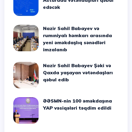
Astarada vətəndaşları qəbul
edəcək
Nazir Sahil Babayev və
rumıniyalı həmkarı arasında
yeni əməkdaşlıq sənədləri
imzalanıb
Nazir Sahil Babayev Şəki və
Qaxda yaşayan vətəndaşları
qəbul edib
ƏƏSMN-nin 100 əməkdaşına
YAP vəsiqələri təqdim edildi