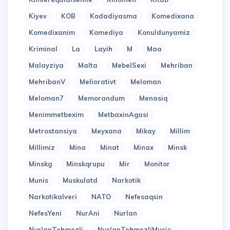
Kiyev
KOB
Kodadiyasma
Komedixana
Komedixanim
Komediya
Konuldunyamiz
Kriminal
La
Layih
M
Maa
Malayziya
Malta
MebelSexi
Mehriban
MehribanV
Meliorativt
Meloman
Meloman7
Memorandum
Menasiq
Menimmetbexim
MetbaxinAgasi
Metrostansiya
Meyxana
Mikay
Millim
Millimiz
Mina
Minat
Minax
Minsk
Minskg
Minskqrupu
Mir
Monitor
Munis
Muskulatd
Narkotik
Narkotikalveri
NATO
Nefesaqsin
NefesYeni
NurAni
Nurlan
NurlanTehmezli
NurlanTehmezliMusic