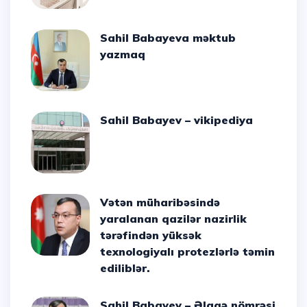
Sahil Babayeva məktub
yazmaq
Sahil Babayev – vikipediya
Vətən müharibəsində
yaralanan qazilər nazirlik
tərəfindən yüksək
texnologiyalı protezlərlə təmin
ediliblər.
Sahil Babayev – Əlaqə nömrəsi