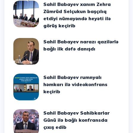
Sahil Babayev xanım Zehra
Zümrüd Selçukun başçılıq
etdiyi nümayəndə heyəti ilə
görüş keçirib
Sahil Babayev narazı qazilərlə
bağlı ilk dəfə danışdı
Sahil Babayev rumnyalı
həmkarı ilə videokonfrans
keçirib
Sahil Babayev Sahibkarlar
Günü ilə bağlı konfransda
çıxış edib