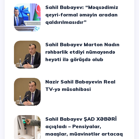
Sahil Babayev: “Məqsədimiz
qeyri-formal əməyin aradan
qaldırılmasıdır”
Sahil Babayev Marton Nadın
rəhbərlik etdiyi nümayəndə
heyəti ilə görüşdə olub
Nazir Sahil Babayevin Real
TV-yə müsahibəsi
Sahil Babayev ŞAD XƏBƏRİ
açıqladı – Pensiyalar,
maaşlar, müavinətlər artacaq