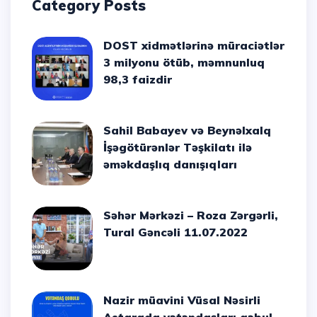
Category Posts
DOST xidmətlərinə müraciətlər
3 milyonu ötüb, məmnunluq
98,3 faizdir
Sahil Babayev və Beynəlxalq
İşəgötürənlər Təşkilatı ilə
əməkdaşlıq danışıqları
Səhər Mərkəzi – Roza Zərgərli,
Tural Gəncəli 11.07.2022
Nazir müavini Vüsal Nəsirli