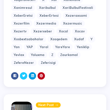
Xanimresul
Xaribulbul
XariBulbulFestivali
XeberEretsi
XeberErtesi
Xezeraxsami
Xezerfilm
Xezermedia
Xezermusic
Xezertv
Xezerxeber
Xocal
Xocav
Xosbextsabahalar
Xosqedem
Xudaf
Y
Yan
YAP
Yaral
YareYare
Yeniklip
Yevlax
Yoluxma
Z
Zaurkamal
ZefereNezer
Zeferisigi
Next Post