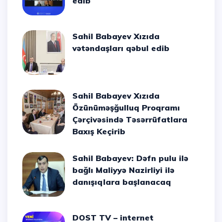
edib
Sahil Babayev Xızıda
vətəndaşları qəbul edib
Sahil Babayev Xızıda
Özünüməşğulluq Proqramı
Çərçivəsində Təsərrüfatlara
Baxış Keçirib
Sahil Babayev: Dəfn pulu ilə
bağlı Maliyyə Nazirliyi ilə
danışıqlara başlanacaq
DOST TV – internet