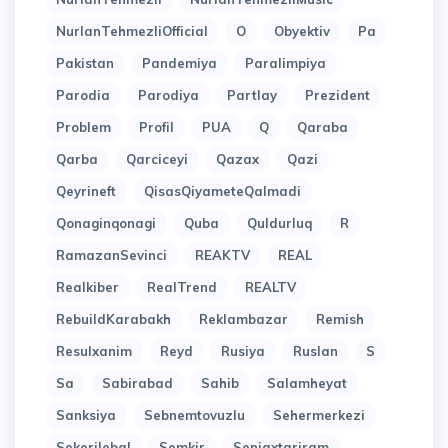
NurlanTehmezliOfficial
O
Obyektiv
Pa
Pakistan
Pandemiya
Paralimpiya
Parodia
Parodiya
Partlay
Prezident
Problem
Profil
PUA
Q
Qaraba
Qarba
Qarciceyi
Qazax
Qazi
Qeyrineft
QisasQiyameteQalmadi
Qonaginqonagi
Quba
Quldurluq
R
RamazanSevinci
REAKTV
REAL
Realkiber
RealTrend
REALTV
RebuildKarabakh
Reklambazar
Remish
Resulxanim
Reyd
Rusiya
Ruslan
S
Sa
Sabirabad
Sahib
Salamheyat
Sanksiya
Sebnemtovuzlu
Sehermerkezi
Sekerilebal
Semkir
Seniaxtariram