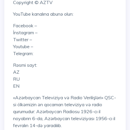
Copyright © AZTV
YouTube kanalına abunə olun:
Facebook –
İnstagram –
Twitter –
Youtube –
Telegram:
Rəsmi sayt:
AZ
RU
EN
«Azərbaycan Televiziya və Radio Verilişləri» QSC-
si ölkəmizin ən qocaman televiziya və radio
qurumudur: Azərbaycan Radiosu 1926-cı il
noyabrın 6-da, Azərbaycan televiziyası 1956-cı il
fevralın 14-də yaradılıb.