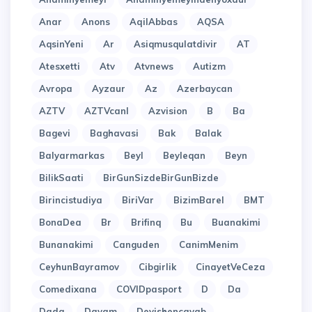
Anar
Anons
AqilAbbas
AQSA
AqsinYeni
Ar
Asiqmusqulatdivir
AT
Atesxetti
Atv
Atvnews
Autizm
Avropa
Ayzaur
Az
Azerbaycan
AZTV
AZTVcanl
Azvision
B
Ba
Bagevi
Baghavasi
Bak
Balak
Balyarmarkas
Beyl
Beyleqan
Beyn
BilikSaati
BirGunSizdeBirGunBizde
Birincistudiya
BiriVar
BizimBarel
BMT
BonaDea
Br
Brifinq
Bu
Buanakimi
Bunanakimi
Canguden
CanimMenim
CeyhunBayramov
Cibgirlik
CinayetVeCeza
Comedixana
COVIDpasport
D
Da
Dada
Davam
Deyishencavab