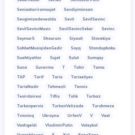
Seniaxtariramsujet
Sevdiyiminsan
Sevgimizedeneoldu
Sevil
SevilSevinc
SevilSevincMusic
SevilSevincSeker
Sevinc
SeymurS
Shourum
Siyasit
Slovakiya
SohbetMusiqidenGedir
Soyq
Standupbaku
Suehtiyatlar
Sujet
Sulut
Sumqay
Suna
Suvarma
T
Tahir
Tama
TAP
Tarif
Tarix
Tarixeliyev
TarixNadir
Tehmezli
Tennis
Tesirdairesi
Tiflis
Tolik
Turbaz
Turkanperviz
TurkanVelizade
Turshmeze
Tvinninq
Ukrayna
UrfanV
V
Vaxt
Vaxtigeldi
VladimirPutin
Voleybol
Vuqarbileceri
X
Xal
XaneXane