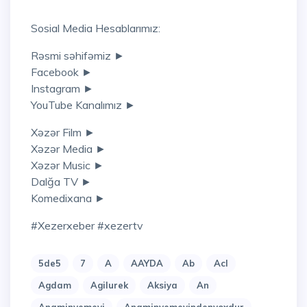
Sosial Media Hesablarımız:
Rəsmi səhifəmiz ►
Facebook ►
Instagram ►
YouTube Kanalımız ►
Xəzər Film ►
Xəzər Media ►
Xəzər Music ►
Dalğa TV ►
Komedixana ►
#xezerxeber #xezertv
5de5
7
A
AAYDA
Ab
Acl
Agdam
Agilurek
Aksiya
An