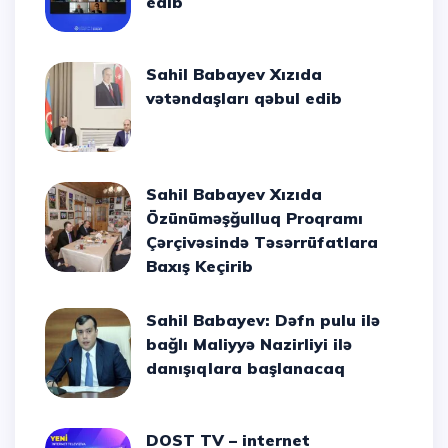
edib
Sahil Babayev Xızıda
vətəndaşları qəbul edib
Sahil Babayev Xızıda
Özünüməşğulluq Proqramı
Çərçivəsində Təsərrüfatlara
Baxış Keçirib
Sahil Babayev: Dəfn pulu ilə
bağlı Maliyyə Nazirliyi ilə
danışıqlara başlanacaq
DOST TV – internet