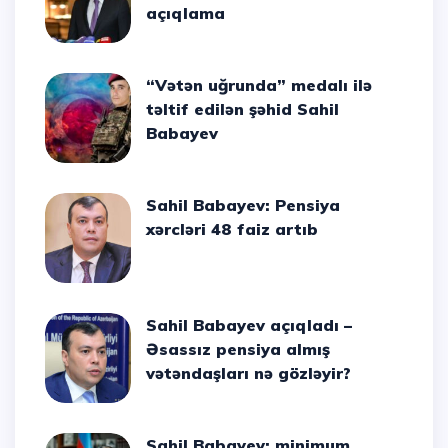
açıqlama
“Vətən uğrunda” medalı ilə
təltif edilən şəhid Sahil
Babayev
Sahil Babayev: Pensiya
xərcləri 48 faiz artıb
Sahil Babayev açıqladı –
Əsassız pensiya almış
vətəndaşları nə gözləyir?
Sahil Babayev: minimum