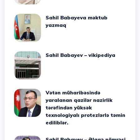
Sahil Babayeva məktub
yazmaq
Sahil Babayev – vikipediya
Vətən müharibəsində
yaralanan qazilər nazirlik
tərəfindən yüksək
texnologiyalı protezlərlə təmin
ediliblər.
Sahil Babayev – Əlaqə nömrəsi