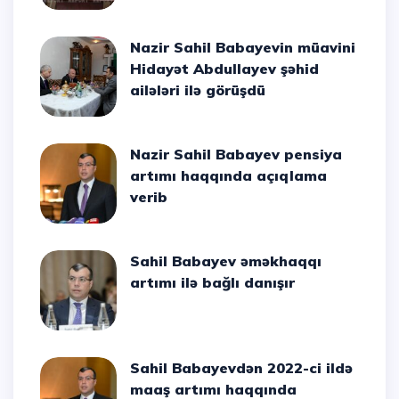
Nazir Sahil Babayevin müavini
Hidayət Abdullayev şəhid
ailələri ilə görüşdü
Nazir Sahil Babayev pensiya
artımı haqqında açıqlama
verib
Sahil Babayev əməkhaqqı
artımı ilə bağlı danışır
Sahil Babayevdən 2022-ci ildə
maaş artımı haqqında