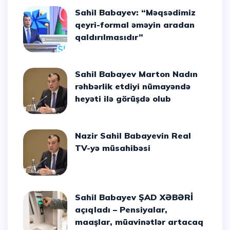
Sahil Babayev: “Məqsədimiz
qeyri-formal əməyin aradan
qaldırılmasıdır”
Sahil Babayev Marton Nadın
rəhbərlik etdiyi nümayəndə
heyəti ilə görüşdə olub
Nazir Sahil Babayevin Real
TV-yə müsahibəsi
Sahil Babayev ŞAD XƏBƏRİ
açıqladı – Pensiyalar,
maaşlar, müavinətlər artacaq