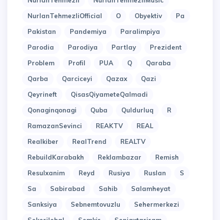
NurlanTehmezli
NurlanTehmezliMusic
NurlanTehmezliOfficial
O
Obyektiv
Pa
Pakistan
Pandemiya
Paralimpiya
Parodia
Parodiya
Partlay
Prezident
Problem
Profil
PUA
Q
Qaraba
Qarba
Qarciceyi
Qazax
Qazi
Qeyrineft
QisasQiyameteQalmadi
Qonaginqonagi
Quba
Quldurluq
R
RamazanSevinci
REAKTV
REAL
Realkiber
RealTrend
REALTV
RebuildKarabakh
Reklambazar
Remish
Resulxanim
Reyd
Rusiya
Ruslan
S
Sa
Sabirabad
Sahib
Salamheyat
Sanksiya
Sebnemtovuzlu
Sehermerkezi