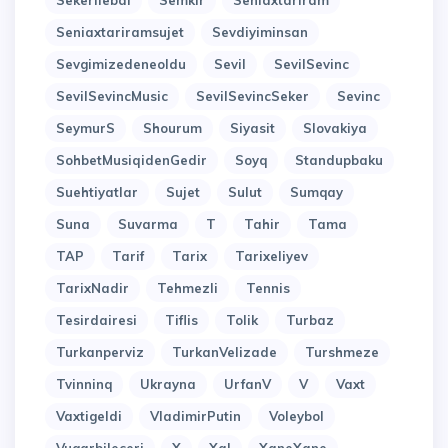
Sekerilebal
Semkir
Seniaxtariram
Seniaxtariramsujet
Sevdiyiminsan
Sevgimizedeneoldu
Sevil
SevilSevinc
SevilSevincMusic
SevilSevincSeker
Sevinc
SeymurS
Shourum
Siyasit
Slovakiya
SohbetMusiqidenGedir
Soyq
Standupbaku
Suehtiyatlar
Sujet
Sulut
Sumqay
Suna
Suvarma
T
Tahir
Tama
TAP
Tarif
Tarix
Tarixeliyev
TarixNadir
Tehmezli
Tennis
Tesirdairesi
Tiflis
Tolik
Turbaz
Turkanperviz
TurkanVelizade
Turshmeze
Tvinninq
Ukrayna
UrfanV
V
Vaxt
Vaxtigeldi
VladimirPutin
Voleybol