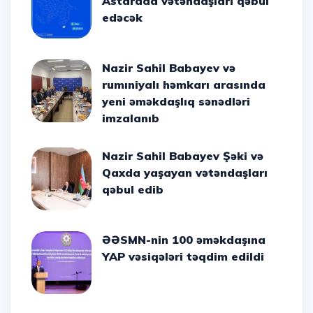
Astarada vətəndaşları qəbul
edəcək
Nazir Sahil Babayev və
rumıniyalı həmkarı arasında
yeni əməkdaşlıq sənədləri
imzalanıb
Nazir Sahil Babayev Şəki və
Qaxda yaşayan vətəndaşları
qəbul edib
ƏƏSMN-nin 100 əməkdaşına
YAP vəsiqələri təqdim edildi