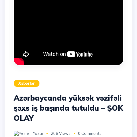
Xəbərlər
Azərbaycanda yüksək vəzifəli
şəxs iş başında tutuldu – ŞOK
OLAY
Yazar
266 Views
0 Comments