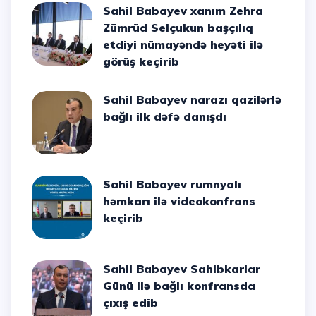
Sahil Babayev xanım Zehra
Zümrüd Selçukun başçılıq
etdiyi nümayəndə heyəti ilə
görüş keçirib
Sahil Babayev narazı qazilərlə
bağlı ilk dəfə danışdı
Sahil Babayev rumnyalı
həmkarı ilə videokonfrans
keçirib
Sahil Babayev Sahibkarlar
Günü ilə bağlı konfransda
çıxış edib