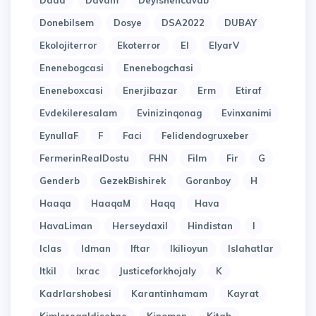
Dada
Davam
Deyishencavab
Donebilsem
Dosye
DSA2022
DUBAY
Ekolojiterror
Ekoterror
El
ElyarV
Enenebogcasi
Enenebogchasi
Eneneboxcasi
Enerjibazar
Erm
Etiraf
Evdekileresalam
Evinizinqonag
Evinxanimi
EynullaF
F
Faci
Felidendogruxeber
FermerinRealDostu
FHN
Film
Fir
G
Genderb
GezekBishirek
Goranboy
H
Haaqa
HaaqaM
Haqq
Hava
HavaLiman
Herseydaxil
Hindistan
I
Iclas
Idman
Iftar
Ikilioyun
Islahatlar
Itkil
Ixrac
Justiceforkhojaly
K
Kadrlarshobesi
Karantinhamam
Kayrat