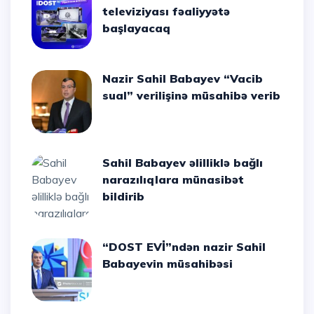
televiziyası fəaliyyətə
başlayacaq
Nazir Sahil Babayev “Vacib
sual” verilişinə müsahibə verib
Sahil Babayev əlilliklə bağlı
narazılıqlara münasibət
bildirib
“DOST EVİ”ndən nazir Sahil
Babayevin müsahibəsi