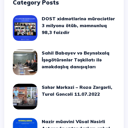
Category Posts
DOST xidmətlərinə müraciətlər
3 milyonu ötüb, məmnunluq
98,3 faizdir
Sahil Babayev və Beynəlxalq
İşəgötürənlər Təşkilatı ilə
əməkdaşlıq danışıqları
Səhər Mərkəzi – Roza Zərgərli,
Tural Gəncəli 11.07.2022
Nazir müavini Vüsal Nəsirli