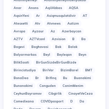
Anaminyemeyi
Anaminyemeyindenyoxdur
Anar
Anons
AqilAbbas
AQSA
AqsinYeni
Ar
Asiqmusqulatdivir
AT
Atesxetti
Atv
Atvnews
Autizm
Avropa
Ayzaur
Az
Azerbaycan
AZTV
AZTVcanl
Azvision
B
Ba
Bagevi
Baghavasi
Bak
Balak
Balyarmarkas
Beyl
Beyleqan
Beyn
BilikSaati
BirGunSizdeBirGunBizde
Birincistudiya
BiriVar
BizimBarel
BMT
BonaDea
Br
Brifinq
Bu
Buanakimi
Bunanakimi
Canguden
CanimMenim
CeyhunBayramov
Cibgirlik
CinayetVeCeza
Comedixana
COVIDpasport
D
Da