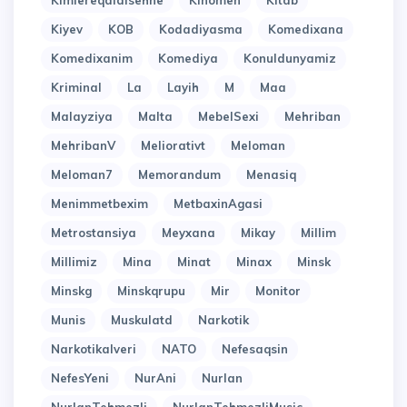
Kimlereqaldisehne
Kinomen
Kitab
Kiyev
KOB
Kodadiyasma
Komedixana
Komedixanim
Komediya
Konuldunyamiz
Kriminal
La
Layih
M
Maa
Malayziya
Malta
MebelSexi
Mehriban
MehribanV
Meliorativt
Meloman
Meloman7
Memorandum
Menasiq
Menimmetbexim
MetbaxinAgasi
Metrostansiya
Meyxana
Mikay
Millim
Millimiz
Mina
Minat
Minax
Minsk
Minskg
Minskqrupu
Mir
Monitor
Munis
Muskulatd
Narkotik
Narkotikalveri
NATO
Nefesaqsin
NefesYeni
NurAni
Nurlan