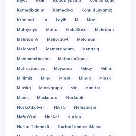
Kiyev
KOB
Kodadiyasma
Komedixana
Komedixanim
Komediya
Konuldunyamiz
Kriminal
La
Layih
M
Maa
Malayziya
Malta
MebelSexi
Mehriban
MehribanV
Meliorativt
Meloman
Meloman7
Memorandum
Menasiq
Menimmetbexim
MetbaxinAgasi
Metrostansiya
Meyxana
Mikay
Millim
Millimiz
Mina
Minat
Minax
Minsk
Minskg
Minskqrupu
Mir
Monitor
Munis
Muskulatd
Narkotik
Narkotikalveri
NATO
Nefesaqsin
NefesYeni
NurAni
Nurlan
NurlanTehmezli
NurlanTehmezliMusic