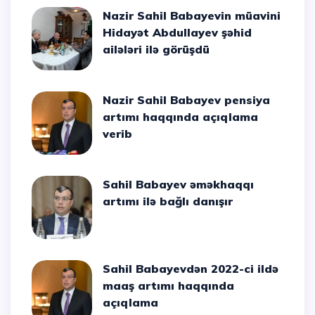
Nazir Sahil Babayevin müavini
Hidayət Abdullayev şəhid
ailələri ilə görüşdü
Nazir Sahil Babayev pensiya
artımı haqqında açıqlama
verib
Sahil Babayev əməkhaqqı
artımı ilə bağlı danışır
Sahil Babayevdən 2022-ci ildə
maaş artımı haqqında
açıqlama