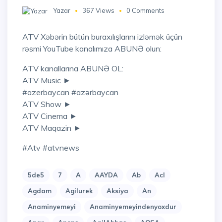
Yazar
367 Views
0 Comments
ATV Xəbərin bütün buraxılışlarını izləmək üçün
rəsmi YouTube kanalımıza ABUNƏ olun:
ATV kanallarına ABUNƏ OL:
ATV Music ►
#azerbaycan #azərbaycan
ATV Show ►
ATV Cinema ►
ATV Maqazin ►
#atv #atvnews
5de5
7
A
AAYDA
Ab
Acl
Agdam
Agilurek
Aksiya
An
Anaminyemeyi
Anaminyemeyindenyoxdur