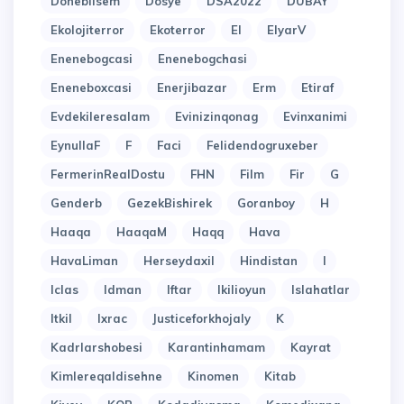
Donebilsem
Dosye
DSA2022
DUBAY
Ekolojiterror
Ekoterror
El
ElyarV
Enenebogcasi
Enenebogchasi
Eneneboxcasi
Enerjibazar
Erm
Etiraf
Evdekileresalam
Evinizinqonag
Evinxanimi
EynullaF
F
Faci
Felidendogruxeber
FermerinRealDostu
FHN
Film
Fir
G
Genderb
GezekBishirek
Goranboy
H
Haaqa
HaaqaM
Haqq
Hava
HavaLiman
Herseydaxil
Hindistan
I
Iclas
Idman
Iftar
Ikilioyun
Islahatlar
Itkil
Ixrac
Justiceforkhojaly
K
Kadrlarshobesi
Karantinhamam
Kayrat
Kimlereqaldisehne
Kinomen
Kitab