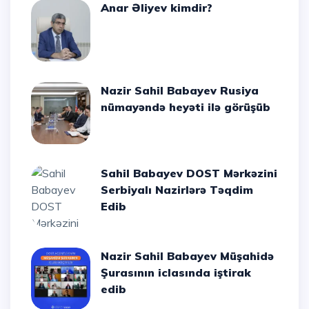
Anar Əliyev kimdir?
Nazir Sahil Babayev Rusiya
nümayəndə heyəti ilə görüşüb
Sahil Babayev DOST Mərkəzini
Serbiyalı Nazirlərə Təqdim
Edib
Nazir Sahil Babayev Müşahidə
Şurasının iclasında iştirak
edib