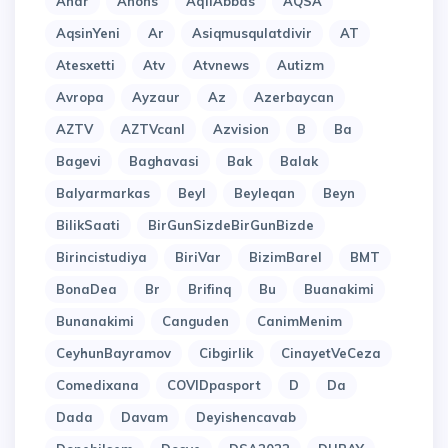
Anar
Anons
AqilAbbas
AQSA
AqsinYeni
Ar
Asiqmusqulatdivir
AT
Atesxetti
Atv
Atvnews
Autizm
Avropa
Ayzaur
Az
Azerbaycan
AZTV
AZTVcanl
Azvision
B
Ba
Bagevi
Baghavasi
Bak
Balak
Balyarmarkas
Beyl
Beyleqan
Beyn
BilikSaati
BirGunSizdeBirGunBizde
Birincistudiya
BiriVar
BizimBarel
BMT
BonaDea
Br
Brifinq
Bu
Buanakimi
Bunanakimi
Canguden
CanimMenim
CeyhunBayramov
Cibgirlik
CinayetVeCeza
Comedixana
COVIDpasport
D
Da
Dada
Davam
Deyishencavab