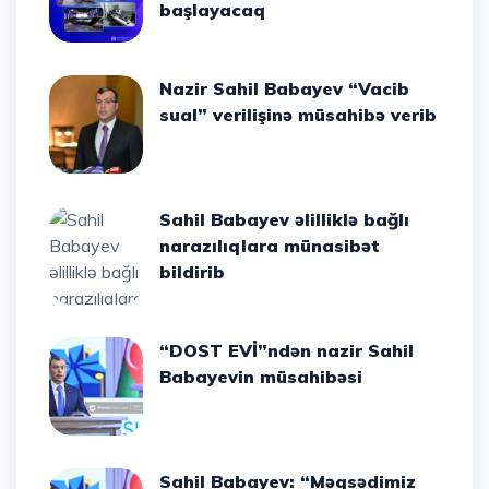
başlayacaq
Nazir Sahil Babayev “Vacib
sual” verilişinə müsahibə verib
Sahil Babayev əlilliklə bağlı
narazılıqlara münasibət
bildirib
“DOST EVİ”ndən nazir Sahil
Babayevin müsahibəsi
Sahil Babayev: “Məqsədimiz