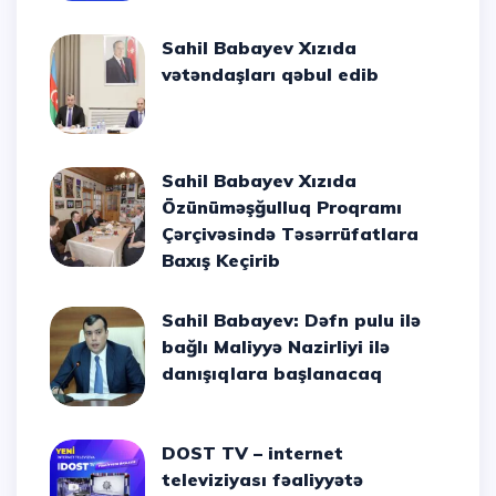
Sahil Babayev Xızıda
vətəndaşları qəbul edib
Sahil Babayev Xızıda
Özünüməşğulluq Proqramı
Çərçivəsində Təsərrüfatlara
Baxış Keçirib
Sahil Babayev: Dəfn pulu ilə
bağlı Maliyyə Nazirliyi ilə
danışıqlara başlanacaq
DOST TV – internet
televiziyası fəaliyyətə