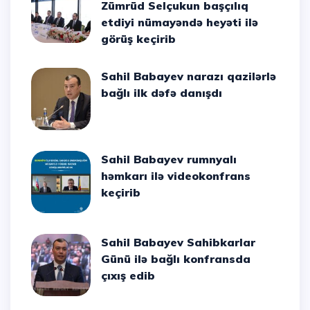
Zümrüd Selçukun başçılıq
etdiyi nümayəndə heyəti ilə
görüş keçirib
Sahil Babayev narazı qazilərlə
bağlı ilk dəfə danışdı
Sahil Babayev rumnyalı
həmkarı ilə videokonfrans
keçirib
Sahil Babayev Sahibkarlar
Günü ilə bağlı konfransda
çıxış edib