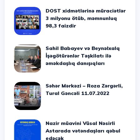
DOST xidmətlərinə müraciətlər
3 milyonu ötüb, məmnunluq
98,3 faizdir
Sahil Babayev və Beynəlxalq
İşəgötürənlər Təşkilatı ilə
əməkdaşlıq danışıqları
Səhər Mərkəzi – Roza Zərgərli,
Tural Gəncəli 11.07.2022
Nazir müavini Vüsal Nəsirli
Astarada vətəndaşları qəbul
edəcək