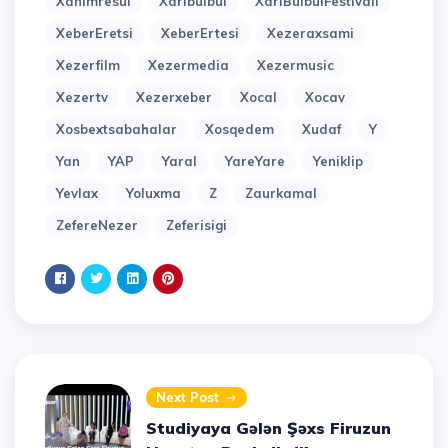
Xanimresul
Xaribulbul
XariBulbulFestivali
XeberEretsi
XeberErtesi
Xezeraxsami
Xezerfilm
Xezermedia
Xezermusic
Xezertv
Xezerxeber
Xocal
Xocav
Xosbextsabahalar
Xosqedem
Xudaf
Y
Yan
YAP
Yaral
YareYare
Yeniklip
Yevlax
Yoluxma
Z
Zaurkamal
ZefereNezer
Zeferisigi
Next Post
Studiyaya Gələn Şəxs Firuzun