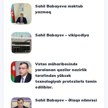
Sahil Babayeva məktub
yazmaq
Sahil Babayev – vikipediya
Vətən müharibəsində
yaralanan qazilər nazirlik
tərəfindən yüksək
texnologiyalı protezlərlə təmin
ediliblər.
Sahil Babayev – Əlaqə nömrəsi