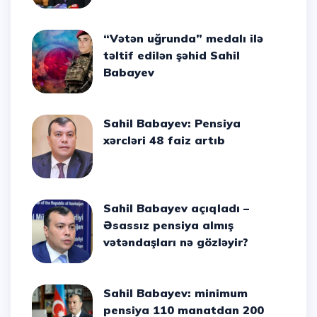
“Vətən uğrunda” medalı ilə
təltif edilən şəhid Sahil
Babayev
Sahil Babayev: Pensiya
xərcləri 48 faiz artıb
Sahil Babayev açıqladı –
Əsassız pensiya almış
vətəndaşları nə gözləyir?
Sahil Babayev: minimum
pensiya 110 manatdan 200