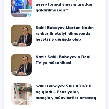
qeyri-formal əməyin aradan
qaldırılmasıdır”
Sahil Babayev Marton Nadın
rəhbərlik etdiyi nümayəndə
heyəti ilə görüşdə olub
Nazir Sahil Babayevin Real
TV-yə müsahibəsi
Sahil Babayev ŞAD XƏBƏRİ
açıqladı – Pensiyalar,
maaşlar, müavinətlər artacaq