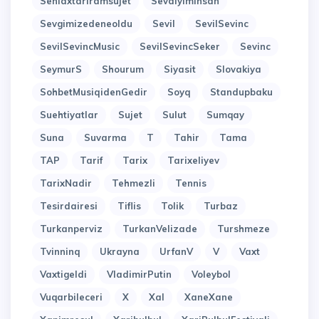
Seniaxtariramsujet
Sevdiyiminsan
Sevgimizedeneoldu
Sevil
SevilSevinc
SevilSevincMusic
SevilSevincSeker
Sevinc
SeymurS
Shourum
Siyasit
Slovakiya
SohbetMusiqidenGedir
Soyq
Standupbaku
Suehtiyatlar
Sujet
Sulut
Sumqay
Suna
Suvarma
T
Tahir
Tama
TAP
Tarif
Tarix
Tarixeliyev
TarixNadir
Tehmezli
Tennis
Tesirdairesi
Tiflis
Tolik
Turbaz
Turkanperviz
TurkanVelizade
Turshmeze
Tvinninq
Ukrayna
UrfanV
V
Vaxt
Vaxtigeldi
VladimirPutin
Voleybol
Vuqarbileceri
X
Xal
XaneXane