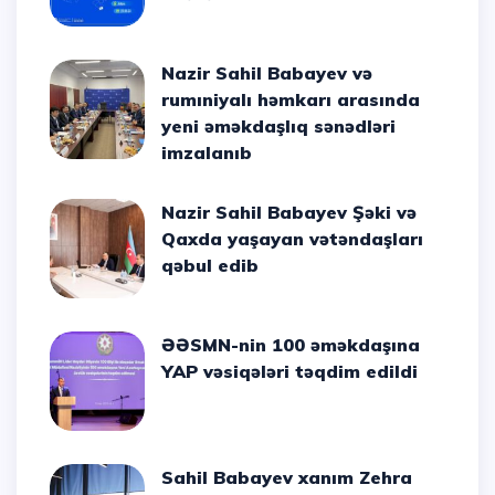
Nazir Sahil Babayev və
rumıniyalı həmkarı arasında
yeni əməkdaşlıq sənədləri
imzalanıb
Nazir Sahil Babayev Şəki və
Qaxda yaşayan vətəndaşları
qəbul edib
ƏƏSMN-nin 100 əməkdaşına
YAP vəsiqələri təqdim edildi
Sahil Babayev xanım Zehra