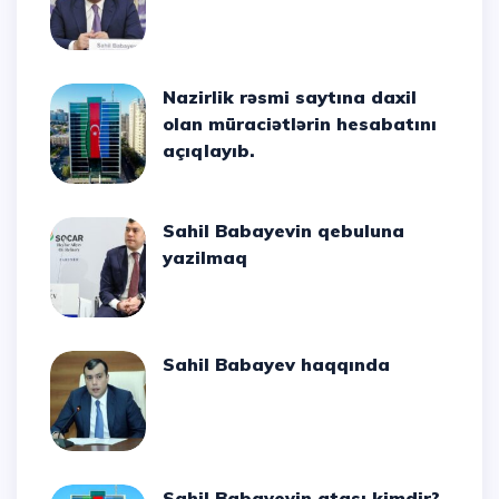
Nazirlik rəsmi saytına daxil
olan müraciətlərin hesabatını
açıqlayıb.
Sahil Babayevin qebuluna
yazilmaq
Sahil Babayev haqqında
Sahil Babayevin atası kimdir?