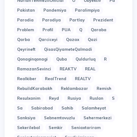
NurlanTehmezliOfficial
O
Obyektiv
Pa
Pakistan
Pandemiya
Paralimpiya
Parodia
Parodiya
Partlay
Prezident
Problem
Profil
PUA
Q
Qaraba
Qarba
Qarciceyi
Qazax
Qazi
Qeyrineft
QisasQiyameteQalmadi
Qonaginqonagi
Quba
Quldurluq
R
RamazanSevinci
REAKTV
REAL
Realkiber
RealTrend
REALTV
RebuildKarabakh
Reklambazar
Remish
Resulxanim
Reyd
Rusiya
Ruslan
S
Sa
Sabirabad
Sahib
Salamheyat
Sanksiya
Sebnemtovuzlu
Sehermerkezi
Sekerilebal
Semkir
Seniaxtariram