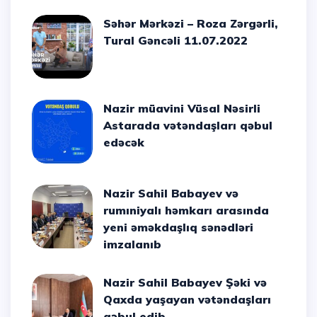
Səhər Mərkəzi – Roza Zərgərli,
Tural Gəncəli 11.07.2022
Nazir müavini Vüsal Nəsirli
Astarada vətəndaşları qəbul
edəcək
Nazir Sahil Babayev və
rumıniyalı həmkarı arasında
yeni əməkdaşlıq sənədləri
imzalanıb
Nazir Sahil Babayev Şəki və
Qaxda yaşayan vətəndaşları
qəbul edib