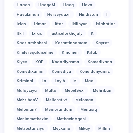
Haaqa
HaaqaM
Haqq
Hava
HavaLiman
Herseydaxil
Hindistan
I
Iclas
Idman
Iftar
Ikilioyun
Islahatlar
Itkil
Ixrac
Justiceforkhojaly
K
Kadrlarshobesi
Karantinhamam
Kayrat
Kimlereqaldisehne
Kinomen
Kitab
Kiyev
KOB
Kodadiyasma
Komedixana
Komedixanim
Komediya
Konuldunyamiz
Kriminal
La
Layih
M
Maa
Malayziya
Malta
MebelSexi
Mehriban
MehribanV
Meliorativt
Meloman
Meloman7
Memorandum
Menasiq
Menimmetbexim
MetbaxinAgasi
Metrostansiya
Meyxana
Mikay
Millim