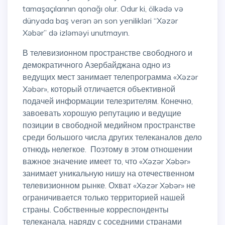
tamaşaçılarının qonağı olur. Odur ki, ölkədə və
dünyada baş verən ən son yenilikləri “Xəzər
Xəbər” də izləməyi unutmayın.
В телевизионном пространстве свободного и
демократичного Азербайджана одно из
ведущих мест занимает телепрограмма «Xəzər
Xəbər», который отличается объективной
подачей информации телезрителям. Конечно,
завоевать хорошую репутацию и ведущие
позиции в свободной медийном пространстве
среди большого числа других телеканалов дело
отнюдь нелегкое. Поэтому в этом отношении
важное значение имеет то, что «Xəzər Xəbər»
занимает уникальную нишу на отечественном
телевизионном рынке. Охват «Xəzər Xəbər» не
ограничивается только территорией нашей
страны. Собственные корреспонденты
телеканала, наряду с соседними странами