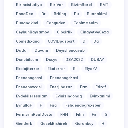
Birincistudiya
BiriVar
BizimBarel
BMT
BonaDea
Br
Brifinq
Bu
Buanakimi
Bunanakimi
Canguden
CanimMenim
CeyhunBayramov
Cibgirlik
CinayetVeCeza
Comedixana
COVIDpasport
D
Da
Dada
Davam
Deyishencavab
Donebilsem
Dosye
DSA2022
DUBAY
Ekolojiterror
Ekoterror
El
ElyarV
Enenebogcasi
Enenebogchasi
Eneneboxcasi
Enerjibazar
Erm
Etiraf
Evdekileresalam
Evinizinqonag
Evinxanimi
EynullaF
F
Faci
Felidendogruxeber
FermerinRealDostu
FHN
Film
Fir
G
Genderb
GezekBishirek
Goranboy
H