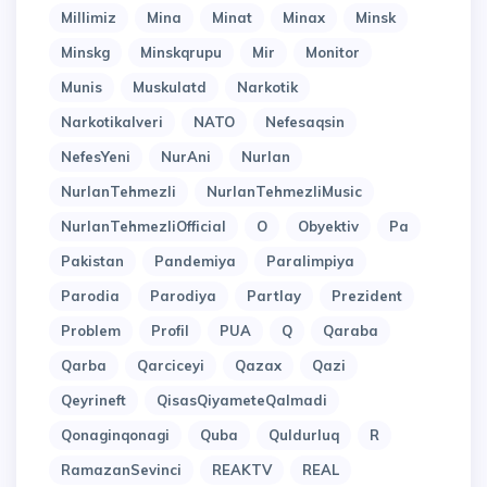
Millimiz
Mina
Minat
Minax
Minsk
Minskg
Minskqrupu
Mir
Monitor
Munis
Muskulatd
Narkotik
Narkotikalveri
NATO
Nefesaqsin
NefesYeni
NurAni
Nurlan
NurlanTehmezli
NurlanTehmezliMusic
NurlanTehmezliOfficial
O
Obyektiv
Pa
Pakistan
Pandemiya
Paralimpiya
Parodia
Parodiya
Partlay
Prezident
Problem
Profil
PUA
Q
Qaraba
Qarba
Qarciceyi
Qazax
Qazi
Qeyrineft
QisasQiyameteQalmadi
Qonaginqonagi
Quba
Quldurluq
R
RamazanSevinci
REAKTV
REAL