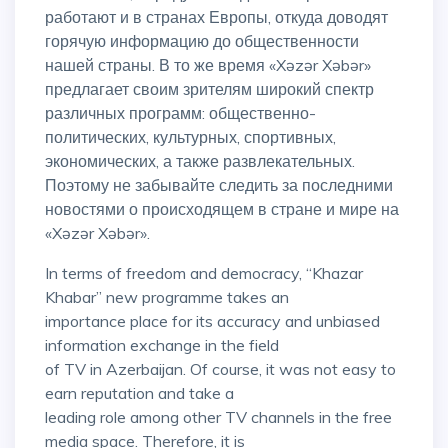
работают и в странах Европы, откуда доводят
горячую информацию до общественности
нашей страны. В то же время «Xəzər Xəbər»
предлагает своим зрителям широкий спектр
различных программ: общественно-
политических, культурных, спортивных,
экономических, а также развлекательных.
Поэтому не забывайте следить за последними
новостями о происходящем в стране и мире на
«Xəzər Xəbər».
In terms of freedom and democracy, “Khazar
Khabar” new programme takes an
importance place for its accuracy and unbiased
information exchange in the field
of TV in Azerbaijan. Of course, it was not easy to
earn reputation and take a
leading role among other TV channels in the free
media space. Therefore, it is