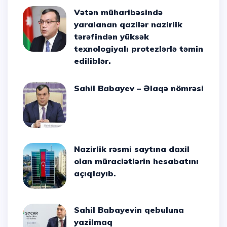
Vətən müharibəsində
yaralanan qazilər nazirlik
tərəfindən yüksək
texnologiyalı protezlərlə təmin
ediliblər.
Sahil Babayev – Əlaqə nömrəsi
Nazirlik rəsmi saytına daxil
olan müraciətlərin hesabatını
açıqlayıb.
Sahil Babayevin qebuluna
yazilmaq