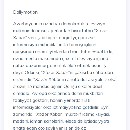
Dailymotion:
Azərbaycanın azad və demokratik televiziya
məkanında xüsusi yerlərdən birini tutan “Xəzər
Xəbər” verilişi artıq öz dəqiqliyi, qərəzsiz
informasiya mübadilələri ilə tamaşaçıların
qarşısında önəmli yerlərdən birini tutur. Əlbəttə ki,
azad media məkanında çoxlu televiziya içində
nüfuz qazanmaq, öncüllük əldə etmək asan iş
deyil. Odur ki, “Xəzər Xəbər”in çəkisi bu cəhətdən
önəmlidir. “Xəzər Xəbər”in əhatə dairəsi yalnız ölkə
ərazisi ilə məhdudlaşmır. Qonşu ölkələr daxil
olmaqla Avropa ölkələrində daimi müxbirləri
fəaliyyət göstərir, həmin yerlərdən isti
informasiyalar ölkə ictimaiyyətinə çatdırılır. Eyni
zamanda, “Xəzər Xəbər” müxtəlif ictimai-siyasi,
mədəni, idman sahələrini, eləcə də iqtisadiyyatı
əhatə edən çoxsaylı verilişləri də öz