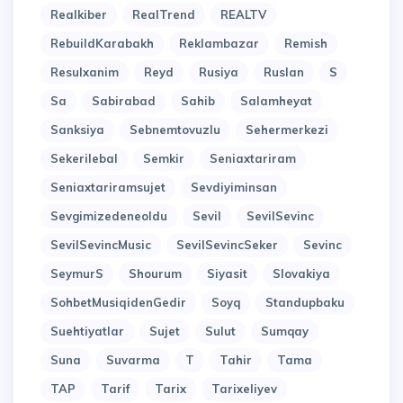
Realkiber
RealTrend
REALTV
RebuildKarabakh
Reklambazar
Remish
Resulxanim
Reyd
Rusiya
Ruslan
S
Sa
Sabirabad
Sahib
Salamheyat
Sanksiya
Sebnemtovuzlu
Sehermerkezi
Sekerilebal
Semkir
Seniaxtariram
Seniaxtariramsujet
Sevdiyiminsan
Sevgimizedeneoldu
Sevil
SevilSevinc
SevilSevincMusic
SevilSevincSeker
Sevinc
SeymurS
Shourum
Siyasit
Slovakiya
SohbetMusiqidenGedir
Soyq
Standupbaku
Suehtiyatlar
Sujet
Sulut
Sumqay
Suna
Suvarma
T
Tahir
Tama
TAP
Tarif
Tarix
Tarixeliyev