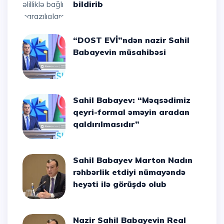
bildirib
“DOST EVİ”ndən nazir Sahil
Babayevin müsahibəsi
Sahil Babayev: “Məqsədimiz
qeyri-formal əməyin aradan
qaldırılmasıdır”
Sahil Babayev Marton Nadın
rəhbərlik etdiyi nümayəndə
heyəti ilə görüşdə olub
Nazir Sahil Babayevin Real