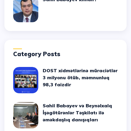
Category Posts
DOST xidmətlərinə müraciətlər
3 milyonu ötüb, məmnunluq
98,3 faizdir
Sahil Babayev və Beynəlxalq
İşəgötürənlər Təşkilatı ilə
əməkdaşlıq danışıqları