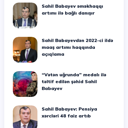
Sahil Babayev əməkhaqqı
artımı ilə bağlı danışır
Sahil Babayevdən 2022-ci ildə
maaş artımı haqqında
açıqlama
“Vətən uğrunda” medalı ilə
təltif edilən şəhid Sahil
Babayev
Sahil Babayev: Pensiya
xərcləri 48 faiz artıb