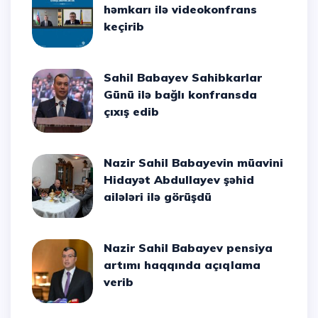
həmkarı ilə videokonfrans
keçirib
Sahil Babayev Sahibkarlar
Günü ilə bağlı konfransda
çıxış edib
Nazir Sahil Babayevin müavini
Hidayət Abdullayev şəhid
ailələri ilə görüşdü
Nazir Sahil Babayev pensiya
artımı haqqında açıqlama
verib