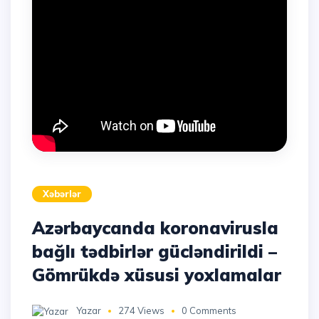
Xəbərlər
Azərbaycanda koronavirusla
bağlı tədbirlər gücləndirildi –
Gömrükdə xüsusi yoxlamalar
Yazar
274 Views
0 Comments