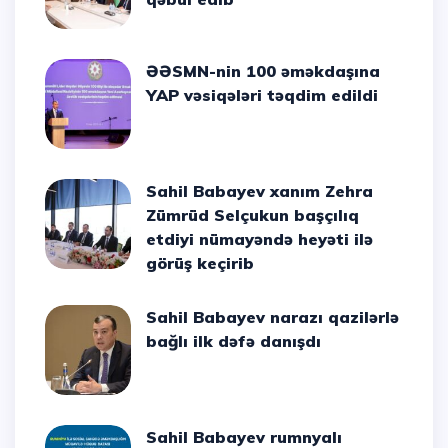
ƏƏSMN-nin 100 əməkdaşına
YAP vəsiqələri təqdim edildi
Sahil Babayev xanım Zehra
Zümrüd Selçukun başçılıq
etdiyi nümayəndə heyəti ilə
görüş keçirib
Sahil Babayev narazı qazilərlə
bağlı ilk dəfə danışdı
Sahil Babayev rumnyalı