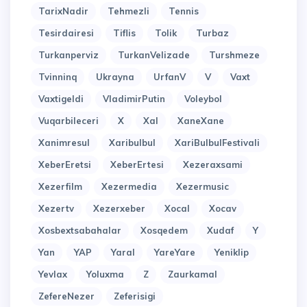
TarixNadir
Tehmezli
Tennis
Tesirdairesi
Tiflis
Tolik
Turbaz
Turkanperviz
TurkanVelizade
Turshmeze
Tvinninq
Ukrayna
UrfanV
V
Vaxt
Vaxtigeldi
VladimirPutin
Voleybol
Vuqarbileceri
X
Xal
XaneXane
Xanimresul
Xaribulbul
XariBulbulFestivali
XeberEretsi
XeberErtesi
Xezeraxsami
Xezerfilm
Xezermedia
Xezermusic
Xezertv
Xezerxeber
Xocal
Xocav
Xosbextsabahalar
Xosqedem
Xudaf
Y
Yan
YAP
Yaral
YareYare
Yeniklip
Yevlax
Yoluxma
Z
Zaurkamal
ZefereNezer
Zeferisigi