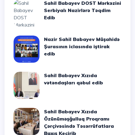
Sahil Babayev DOST Mərkəzini
Serbiyalı Nazirlərə Təqdim
Edib
Nazir Sahil Babayev Müşahidə
Şurasının iclasında iştirak
edib
Sahil Babayev Xızıda
vətəndaşları qəbul edib
Sahil Babayev Xızıda
Özünüməşğulluq Proqramı
Çərçivəsində Təsərrüfatlara
Baxış Keçirib