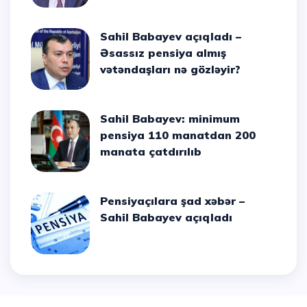
Sahil Babayev açıqladı –
Əsassız pensiya almış
vətəndaşları nə gözləyir?
Sahil Babayev: minimum
pensiya 110 manatdan 200
manata çatdırılıb
Pensiyaçılara şad xəbər –
Sahil Babayev açıqladı