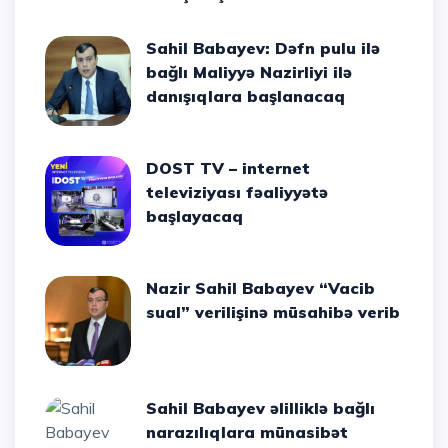
Sahil Babayev: Dəfn pulu ilə
bağlı Maliyyə Nazirliyi ilə
danışıqlara başlanacaq
DOST TV – internet
televiziyası fəaliyyətə
başlayacaq
Nazir Sahil Babayev “Vacib
sual” verilişinə müsahibə verib
Sahil Babayev əlilliklə bağlı
narazılıqlara münasibət