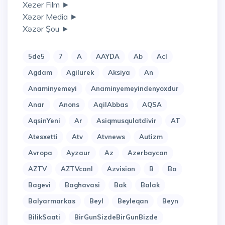
Xezer Film ►
Xəzər Media ►
Xəzər Şou ►
5de5
7
A
AAYDA
Ab
Acl
Agdam
Agilurek
Aksiya
An
Anaminyemeyi
Anaminyemeyindenyoxdur
Anar
Anons
AqilAbbas
AQSA
AqsinYeni
Ar
Asiqmusqulatdivir
AT
Atesxetti
Atv
Atvnews
Autizm
Avropa
Ayzaur
Az
Azerbaycan
AZTV
AZTVcanl
Azvision
B
Ba
Bagevi
Baghavasi
Bak
Balak
Balyarmarkas
Beyl
Beyleqan
Beyn
BilikSaati
BirGunSizdeBirGunBizde