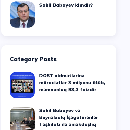
Sahil Babayev kimdir?
Category Posts
DOST xidmətlərinə
müraciətlər 3 milyonu ötüb,
məmnunluq 98,3 faizdir
Sahil Babayev və
Beynəlxalq İşəgötürənlər
Təşkilatı ilə əməkdaşlıq