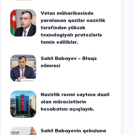
Vətən müharibəsində
yaralanan qazilər nazirlik
tərəfindən yüksək
texnologiyalı protezlərlə
təmin ediliblər.
Sahil Babayev – Əlaqə
nömrəsi
Nazirlik rəsmi saytına daxil
olan müraciətlərin
hesabatını açıqlayıb.
Sahil Babayevin qebuluna