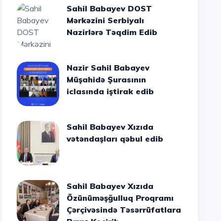
Sahil Babayev DOST
Mərkəzini Serbiyalı
Nazirlərə Təqdim Edib
Nazir Sahil Babayev
Müşahidə Şurasının
iclasında iştirak edib
Sahil Babayev Xızıda
vətəndaşları qəbul edib
Sahil Babayev Xızıda
Özünüməşğulluq Proqramı
Çərçivəsində Təsərrüfatlara