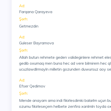
Ad:
Farqana Qarayeva
Şərh:
Getmezdin
Ad:
Guleser Bayramova
Şərh:
Allah butun rehmete geden valideginlere rehmet eles
gedib oxumaq men buna hec ad vere bilmirem hec q
ucuzlawdlrmayln milletin gozunden duwursuz aoy s
Ad:
Efser Qedimov
Şərh:
Mende anayam ama indi fikirlesdimki balarlm uçun b
ozumu fikirleseçem helbete zenfira xanlmln toyda 