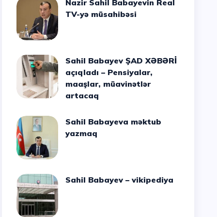
Nazir Sahil Babayevin Real
TV-yə müsahibəsi
Sahil Babayev ŞAD XƏBƏRİ
açıqladı – Pensiyalar,
maaşlar, müavinətlər
artacaq
Sahil Babayeva məktub
yazmaq
Sahil Babayev – vikipediya