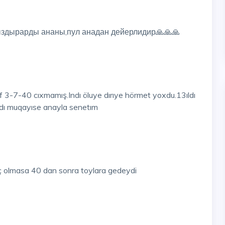
ыздырарды ананы,пул анадан дейерлидир🙏🙏🙏
 3-7-40 cıxmamış.Indı öluye dırıye hörmet yoxdu.13ıldı
dı muqayıse anayla senetım
 olmasa 40 dan sonra toylara gedeydi