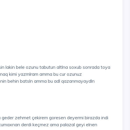
in lakin bele ozunu tabutun altlna soxub sonrada toya
lnaq kimi yazmlram amma bu cur ozunuz
enin behin batsln amma bu adl qazanmayaydln
u geder zehmet çekirem goresen deyermi birazda indi
oxumaxnan derdi keçmez ama palazal geyi elnen