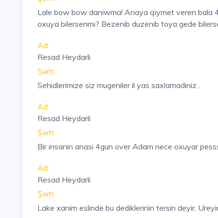
Lale bow bow daniwma! Anaya qiymet veren bala 40 
oxuya bilersenmi? Bezenib duzenib toya gede biler
Ad:
Resad Heydarli
Şərh:
Sehidlerimize siz mugeniler il yas saxlamadiniz .
Ad:
Resad Heydarli
Şərh:
Bir insanin anasi 4gun over Adam nece oxuyar pess
Ad:
Resad Heydarli
Şərh:
Lake xanim eslinde bu dediklerinin tersin deyir. Urey