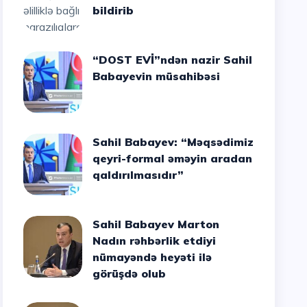
bildirib
“DOST EVİ”ndən nazir Sahil
Babayevin müsahibəsi
Sahil Babayev: “Məqsədimiz
qeyri-formal əməyin aradan
qaldırılmasıdır”
Sahil Babayev Marton
Nadın rəhbərlik etdiyi
nümayəndə heyəti ilə
görüşdə olub