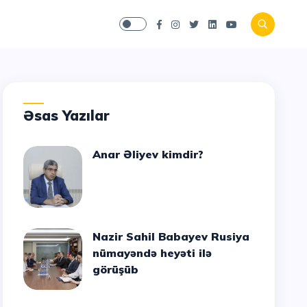
Əsas Yazılar
Anar Əliyev kimdir?
Nazir Sahil Babayev Rusiya
nümayəndə heyəti ilə
görüşüb