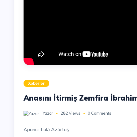
Xəbərlər
Anasını İtirmiş Zemfira İbrah
Yazar
282 Views
0 Comments
Aparıcı: Lalə Azərtaş