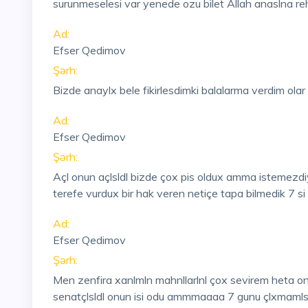
surunmeselesi var yenede ozu bilet Allah anaslna re
Ad:
Efser Qedimov
Şərh:
Bizde anaylx bele fikirlesdimki balalarma verdim ol
Ad:
Efser Qedimov
Şərh:
Açl onun açlsldl bizde çox pis oldux amma istemezdiyk
terefe vurdux bir hak veren netiçe tapa bilmedik 7
Ad:
Efser Qedimov
Şərh:
Men zenfira xanlmln mahnllarlnl çox sevirem heta o
senatçlsldl onun isi odu ammmaaaa 7 gunu çlxmamls 