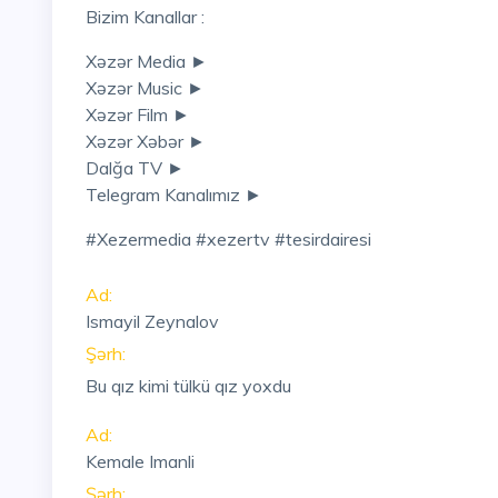
Bizim Kanallar :
Xəzər Media ►
Xəzər Music ►
Xəzər Film ►
Xəzər Xəbər ►
Dalğa TV ►
Telegram Kanalımız ►
#xezermedia #xezertv #tesirdairesi
Ad:
Ismayil Zeynalov
Şərh:
Bu qız kimi tülkü qız yoxdu
Ad:
Kemale Imanli
Şərh: