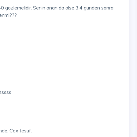
gozlemelidir. Senin anan da olse 3,4 gunden sonra
senmi???
sssss
inde. Cox tesuf.