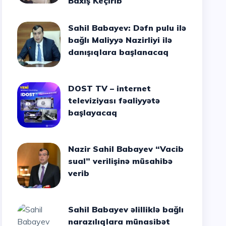
Baxış Keçirib
Sahil Babayev: Dəfn pulu ilə
bağlı Maliyyə Nazirliyi ilə
danışıqlara başlanacaq
DOST TV – internet
televiziyası fəaliyyətə
başlayacaq
Nazir Sahil Babayev “Vacib
sual” verilişinə müsahibə
verib
Sahil Babayev əlilliklə bağlı
narazılıqlara münasibət