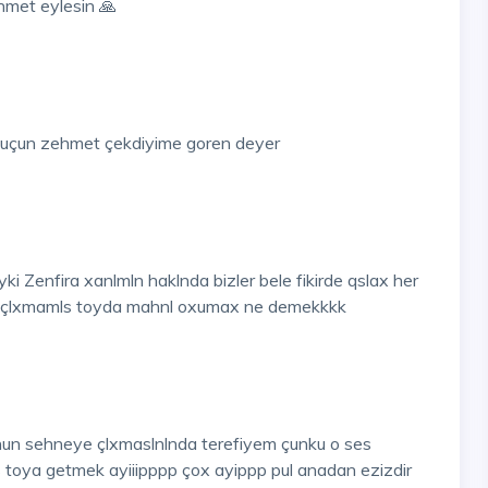
hmet eylesin 🙏
ar uçun zehmet çekdiyime goren deyer
i Zenfira xanlmln haklnda bizler bele fikirde qslax her
 si çlxmamls toyda mahnl oxumax ne demekkkk
nun sehneye çlxmaslnlnda terefiyem çunku o ses
toya getmek ayiiipppp çox ayippp pul anadan ezizdir