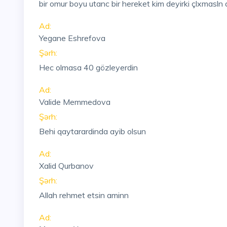
bir omur boyu utanc bir hereket kim deyirki çlxmasln 
Ad:
Yegane Eshrefova
Şərh:
Hec olmasa 40 gözleyerdin
Ad:
Valide Memmedova
Şərh:
Behi qaytarardinda ayib olsun
Ad:
Xalid Qurbanov
Şərh:
Allah rehmet etsin aminn
Ad: