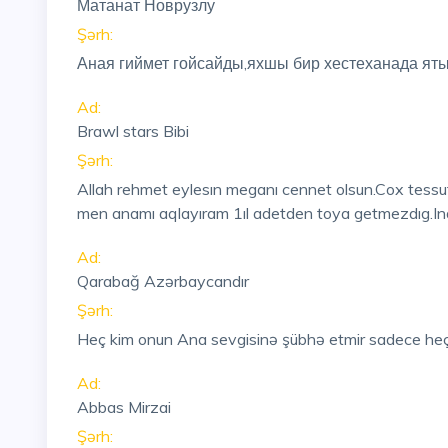
Матанат Новрузлу
Şərh:
Аная гиймет гойсайды,яхшы бир хестеханада ят
Ad:
Brawl stars Bibi
Şərh:
Allah rehmet eylesın meganı cennet olsun.Cox tessuf
men anamı aqlayıram 1ıl adetden toya getmezdıg.In
Ad:
Qarabağ Azərbaycandır
Şərh:
Heç kim onun Ana sevgisinə şübhə etmir sadece heç
Ad:
Abbas Mirzai
Şərh: