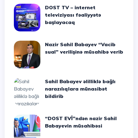
DOST TV – internet
televiziyası fəaliyyətə
başlayacaq
Nazir Sahil Babayev “Vacib
sual” verilişinə müsahibə verib
Sahil Babayev əlilliklə bağlı
narazılıqlara münasibət
bildirib
“DOST EVİ”ndən nazir Sahil
Babayevin müsahibəsi