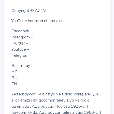
Copyright © AZTV
YouTube kanalına abunə olun:
Facebook –
İnstagram –
Twitter –
Youtube –
Telegram:
Rəsmi sayt:
AZ
RU
EN
«Azərbaycan Televiziya və Radio Verilişləri» QSC-
si ölkəmizin ən qocaman televiziya və radio
qurumudur: Azərbaycan Radiosu 1926-cı il
noyabrın 6-da, Azərbaycan televiziyası 1956-cı il