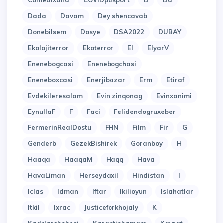
Comedixana
COVIDpasport
D
Da
Dada
Davam
Deyishencavab
Donebilsem
Dosye
DSA2022
DUBAY
Ekolojiterror
Ekoterror
El
ElyarV
Enenebogcasi
Enenebogchasi
Eneneboxcasi
Enerjibazar
Erm
Etiraf
Evdekileresalam
Evinizinqonag
Evinxanimi
EynullaF
F
Faci
Felidendogruxeber
FermerinRealDostu
FHN
Film
Fir
G
Genderb
GezekBishirek
Goranboy
H
Haaqa
HaaqaM
Haqq
Hava
HavaLiman
Herseydaxil
Hindistan
I
Iclas
Idman
Iftar
Ikilioyun
Islahatlar
Itkil
Ixrac
Justiceforkhojaly
K