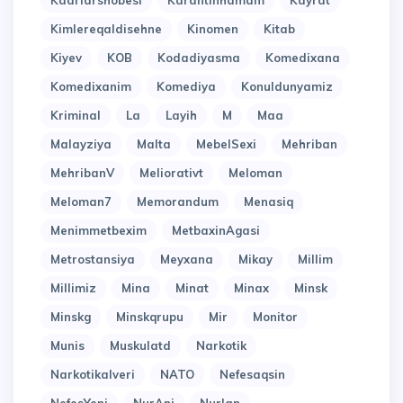
Kadrlarshobesi
Karantinhamam
Kayrat
Kimlereqaldisehne
Kinomen
Kitab
Kiyev
KOB
Kodadiyasma
Komedixana
Komedixanim
Komediya
Konuldunyamiz
Kriminal
La
Layih
M
Maa
Malayziya
Malta
MebelSexi
Mehriban
MehribanV
Meliorativt
Meloman
Meloman7
Memorandum
Menasiq
Menimmetbexim
MetbaxinAgasi
Metrostansiya
Meyxana
Mikay
Millim
Millimiz
Mina
Minat
Minax
Minsk
Minskg
Minskqrupu
Mir
Monitor
Munis
Muskulatd
Narkotik
Narkotikalveri
NATO
Nefesaqsin