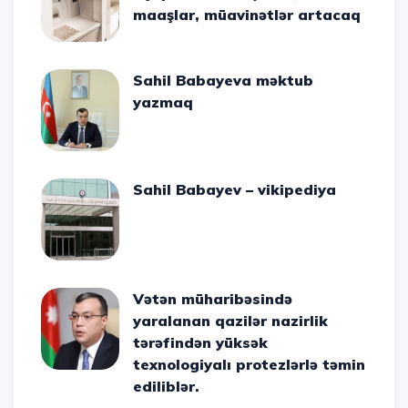
maaşlar, müavinətlər artacaq
Sahil Babayeva məktub
yazmaq
Sahil Babayev – vikipediya
Vətən müharibəsində
yaralanan qazilər nazirlik
tərəfindən yüksək
texnologiyalı protezlərlə təmin
ediliblər.