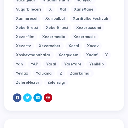
Vaxtigeldi
VladimirPutin
Voleybol
Vuqarbileceri
X
Xal
XaneXane
Xanimresul
Xaribulbul
XariBulbulFestivali
XeberEretsi
XeberErtesi
Xezeraxsami
Xezerfilm
Xezermedia
Xezermusic
Xezertv
Xezerxeber
Xocal
Xocav
Xosbextsabahalar
Xosqedem
Xudaf
Y
Yan
YAP
Yaral
YareYare
Yeniklip
Yevlax
Yoluxma
Z
Zaurkamal
ZefereNezer
Zeferisigi