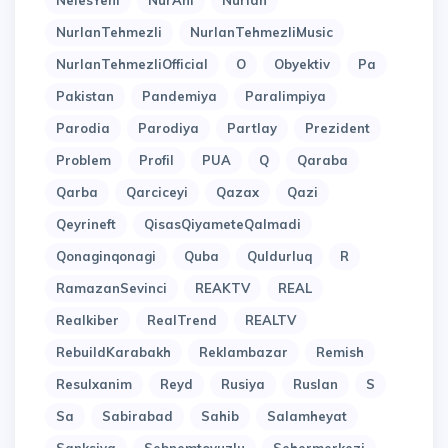
NefesYeni
NurAni
Nurlan
NurlanTehmezli
NurlanTehmezliMusic
NurlanTehmezliOfficial
O
Obyektiv
Pa
Pakistan
Pandemiya
Paralimpiya
Parodia
Parodiya
Partlay
Prezident
Problem
Profil
PUA
Q
Qaraba
Qarba
Qarciceyi
Qazax
Qazi
Qeyrineft
QisasQiyameteQalmadi
Qonaginqonagi
Quba
Quldurluq
R
RamazanSevinci
REAKTV
REAL
Realkiber
RealTrend
REALTV
RebuildKarabakh
Reklambazar
Remish
Resulxanim
Reyd
Rusiya
Ruslan
S
Sa
Sabirabad
Sahib
Salamheyat