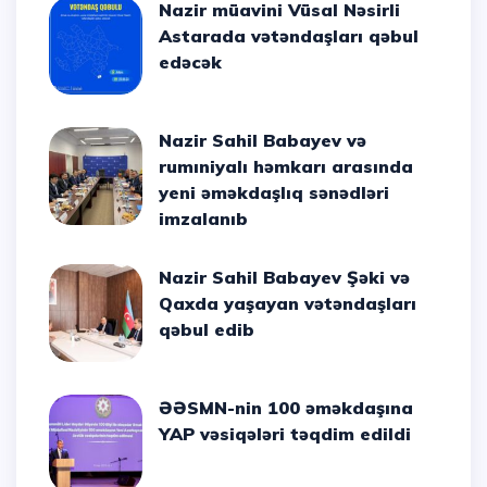
Nazir müavini Vüsal Nəsirli
Astarada vətəndaşları qəbul
edəcək
Nazir Sahil Babayev və
rumıniyalı həmkarı arasında
yeni əməkdaşlıq sənədləri
imzalanıb
Nazir Sahil Babayev Şəki və
Qaxda yaşayan vətəndaşları
qəbul edib
ƏƏSMN-nin 100 əməkdaşına
YAP vəsiqələri təqdim edildi