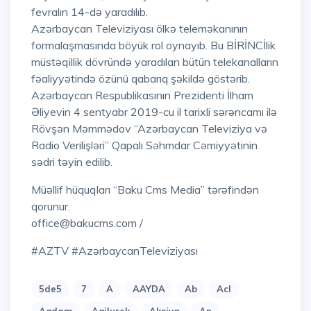
fevralın 14-də yaradılıb.
Azərbaycan Televiziyası ölkə teleməkanının
formalaşmasında böyük rol oynayıb. Bu BİRİNCİlik
müstəqillik dövründə yaradılan bütün telekanalların
fəaliyyətində özünü qabarıq şəkildə göstərib.
Azərbaycan Respublikasının Prezidenti İlham
Əliyevin 4 sentyabr 2019-cu il tarixli sərəncamı ilə
Rövşən Məmmədov “Azərbaycan Televiziya və
Radio Verilişləri” Qapalı Səhmdar Cəmiyyətinin
sədri təyin edilib.
Müəllif hüquqları “Baku Cms Media” tərəfindən
qorunur.
office@bakucms.com /
#AZTV #AzərbaycanTeleviziyası
5de5
7
A
AAYDA
Ab
Acl