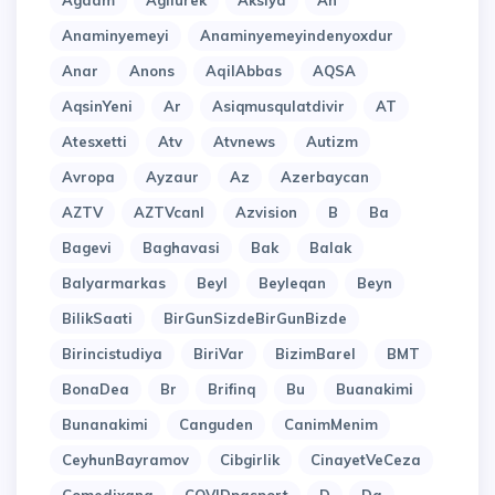
Agdam
Agilurek
Aksiya
An
Anaminyemeyi
Anaminyemeyindenyoxdur
Anar
Anons
AqilAbbas
AQSA
AqsinYeni
Ar
Asiqmusqulatdivir
AT
Atesxetti
Atv
Atvnews
Autizm
Avropa
Ayzaur
Az
Azerbaycan
AZTV
AZTVcanl
Azvision
B
Ba
Bagevi
Baghavasi
Bak
Balak
Balyarmarkas
Beyl
Beyleqan
Beyn
BilikSaati
BirGunSizdeBirGunBizde
Birincistudiya
BiriVar
BizimBarel
BMT
BonaDea
Br
Brifinq
Bu
Buanakimi
Bunanakimi
Canguden
CanimMenim
CeyhunBayramov
Cibgirlik
CinayetVeCeza