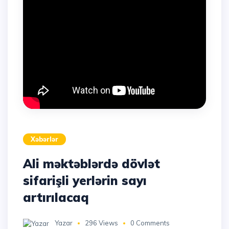
Xəbərlər
Ali məktəblərdə dövlət
sifarişli yerlərin sayı
artırılacaq
Yazar
296 Views
0 Comments