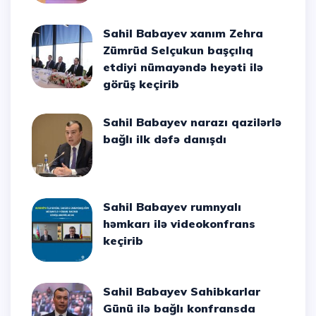
Sahil Babayev xanım Zehra
Zümrüd Selçukun başçılıq
etdiyi nümayəndə heyəti ilə
görüş keçirib
Sahil Babayev narazı qazilərlə
bağlı ilk dəfə danışdı
Sahil Babayev rumnyalı
həmkarı ilə videokonfrans
keçirib
Sahil Babayev Sahibkarlar
Günü ilə bağlı konfransda