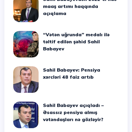
maaş artımı haqqında
açıqlama
“Vətən uğrunda” medalı ilə
təltif edilən şəhid Sahil
Babayev
Sahil Babayev: Pensiya
xərcləri 48 faiz artıb
Sahil Babayev açıqladı –
Əsassız pensiya almış
vətəndaşları nə gözləyir?