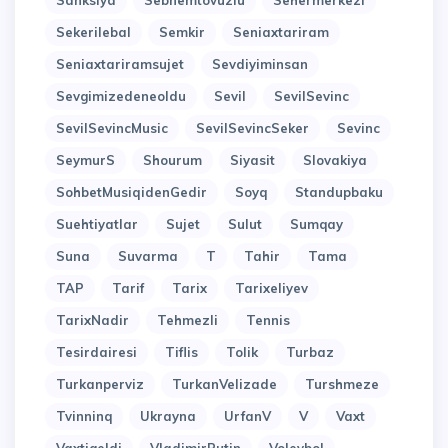
Sanksiya
Sebnemtovuzlu
Sehermerkezi
Sekerilebal
Semkir
Seniaxtariram
Seniaxtariramsujet
Sevdiyiminsan
Sevgimizedeneoldu
Sevil
SevilSevinc
SevilSevincMusic
SevilSevincSeker
Sevinc
SeymurS
Shourum
Siyasit
Slovakiya
SohbetMusiqidenGedir
Soyq
Standupbaku
Suehtiyatlar
Sujet
Sulut
Sumqay
Suna
Suvarma
T
Tahir
Tama
TAP
Tarif
Tarix
Tarixeliyev
TarixNadir
Tehmezli
Tennis
Tesirdairesi
Tiflis
Tolik
Turbaz
Turkanperviz
TurkanVelizade
Turshmeze
Tvinninq
Ukrayna
UrfanV
V
Vaxt