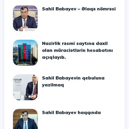
Sahil Babayev – Əlaqə nömrəsi
Nazirlik rəsmi saytına daxil
olan müraciətlərin hesabatını
açıqlayıb.
Sahil Babayevin qebuluna
yazilmaq
Sahil Babayev haqqında