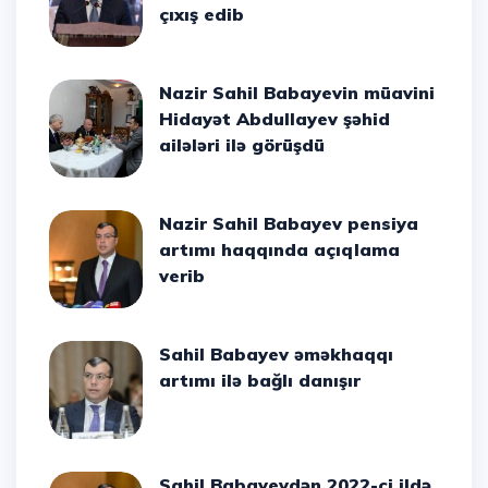
çıxış edib
Nazir Sahil Babayevin müavini
Hidayət Abdullayev şəhid
ailələri ilə görüşdü
Nazir Sahil Babayev pensiya
artımı haqqında açıqlama
verib
Sahil Babayev əməkhaqqı
artımı ilə bağlı danışır
Sahil Babayevdən 2022-ci ildə