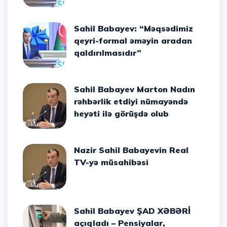
Sahil Babayev: “Məqsədimiz
qeyri-formal əməyin aradan
qaldırılmasıdır”
Sahil Babayev Marton Nadın
rəhbərlik etdiyi nümayəndə
heyəti ilə görüşdə olub
Nazir Sahil Babayevin Real
TV-yə müsahibəsi
Sahil Babayev ŞAD XƏBƏRİ
açıqladı – Pensiyalar,