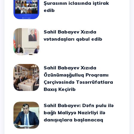
Şurasının iclasında iştirak
edib
Sahil Babayev Xızıda
vətəndaşları qəbul edib
Sahil Babayev Xızıda
Özünüməşğulluq Proqramı
Çərçivəsində Təsərrüfatlara
Baxış Keçirib
Sahil Babayev: Dəfn pulu ilə
bağlı Maliyyə Nazirliyi ilə
danışıqlara başlanacaq