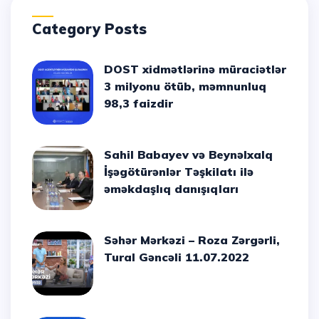
Category Posts
DOST xidmətlərinə müraciətlər
3 milyonu ötüb, məmnunluq
98,3 faizdir
Sahil Babayev və Beynəlxalq
İşəgötürənlər Təşkilatı ilə
əməkdaşlıq danışıqları
Səhər Mərkəzi – Roza Zərgərli,
Tural Gəncəli 11.07.2022