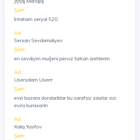
Jfjfjdj Mdndjdj
Şərh:
İntaham seryal 520
Ad:
Serxan Sevdamaliyev
Şərh:
en sevdiyim muğeni perviz türkan ürehlerim
Ad:
Usersalam Userrr
Şərh:
eviri bazara dondariblar bu sarafsiz zaurlar sizi
evira buraxanln
Ad:
Xaliq Yusifov
Şərh: