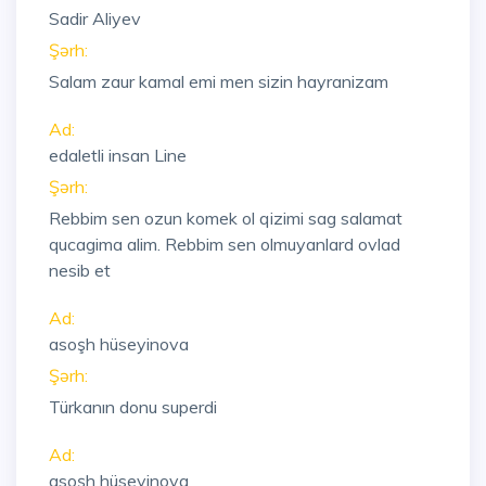
Sadir Aliyev
Şərh:
Salam zaur kamal emi men sizin hayranizam
Ad:
edaletli insan Line
Şərh:
Rebbim sen ozun komek ol qizimi sag salamat
qucagima alim. Rebbim sen olmuyanlard ovlad
nesib et
Ad:
asoşh hüseyinova
Şərh:
Türkanın donu superdi
Ad:
asoşh hüseyinova