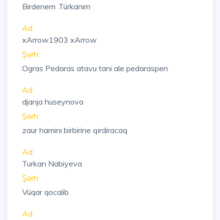
Birdenem .Türkanım
Ad:
xArrow1903 xArrow
Şərh:
Ogras Pedaras atavu tani ale pedaraspen
Ad:
djanja huseynova
Şərh:
zaur hamini birbirine qirdiracaq
Ad:
Turkan Nabiyeva
Şərh:
Vüqar qocalib
Ad: