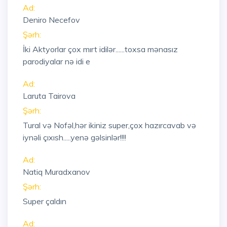
Ad:
Deniro Necefov
Şərh:
İki Aktyorlar çox mırt idilər......toxsa mənasız
parodiyalar nə idi e
Ad:
Laruta Tairova
Şərh:
Tural və Nofəl,hər ikiniz super,çox hazırcavab və
iynəli çıxısh.....yenə gəlsinlər!!!!
Ad:
Natiq Muradxanov
Şərh:
Super çaldın
Ad: