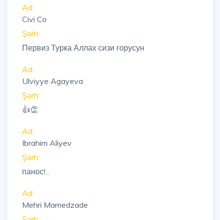
Ad:
Civi Co
Şərh:
Первиз Турка Аллах сизи горусун
Ad:
Ulviyye Agayeva
Şərh:
👍👏
Ad:
Ibrahim Aliyev
Şərh:
панос!...
Ad:
Mehri Mamedzade
Şərh: