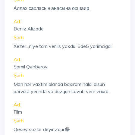
Аллах сахласын.анасына охшаир.
Ad:
Deniz Alizade
Şərh:
Xezer..,niye tam verilis yoxdu. 5de5 yarimcigdi
Ad:
Şamil Qənbərov
Şərh:
Mən hər vaxtım olanda baxıram halal olsun
pərvizə yerində və düzgün cavab verir zaura.
Ad:
Film
Şərh:
Qesey sözlər deyir Zaur😂