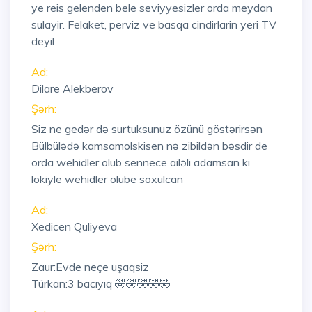
ye reis gelenden bele seviyyesizler orda meydan
sulayir. Felaket, perviz ve basqa cindirlarin yeri TV
deyil
Ad:
Dilare Alekberov
Şərh:
Siz ne gedər də surtuksunuz özünü göstərirsən
Bülbülədə kamsamolskisen nə zibildən bəsdir de
orda wehidler olub sennece ailəli adamsan ki
lokiyle wehidler olube soxulcan
Ad:
Xedicen Quliyeva
Şərh:
Zaur:Evde neçe uşaqsiz
Türkan:3 bacıyıq 🤣🤣🤣🤣🤣