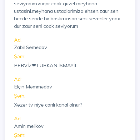
seviyorum.vuqar cook guzel meyhana
ustasini.meyhana ustadlarimiza ehsen.zaur sen
hecde sende bir baska insan seni sevenler yoox
dur zaur seni cook seviyorum
Ad:
Zabil Semedov
Şərh:
PERVİZ❤TURKAN İSMAYİL
Ad:
Elçin Məmmədov
Şərh:
Xəzər tv niyə canlı kanal olnur?
Ad:
Amin melikov
Şərh: