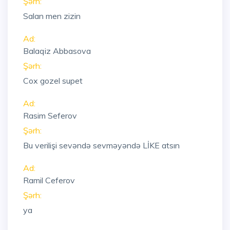
Şərh:
Salan men zizin
Ad:
Balaqiz Abbasova
Şərh:
Cox gozel supet
Ad:
Rasim Seferov
Şərh:
Bu verilişi sevəndə sevməyəndə LİKE atsın
Ad:
Ramil Ceferov
Şərh:
ya