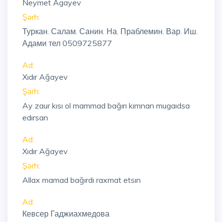
Neymet Agayev
Şərh:
Туркан. Салам. Санин. На. Праблемин. Вар. Иш.
Адами тел 0509725877
Ad:
Xıdır Ağayev
Şərh:
Ay zaur kısı ol mammad bağırı kımnan mugaıdsa
edırsan
Ad:
Xıdır Ağayev
Şərh:
Allax mamad bağırdı raxmat etsın
Ad:
Кевсер Гаджиахмедова