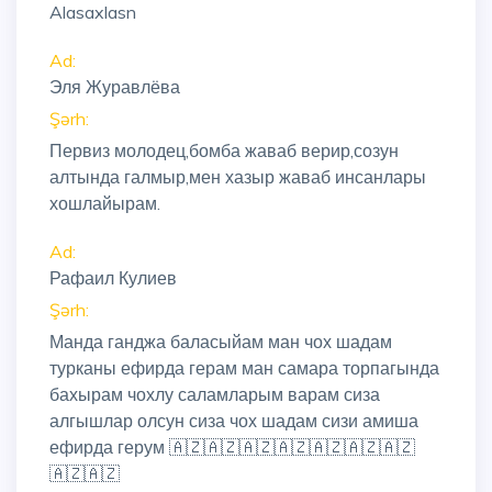
Alasaxlasn
Ad:
Эля Журавлёва
Şərh:
Первиз молодец,бомба жаваб верир,созун
алтында галмыр,мен хазыр жаваб инсанлары
хошлайырам.
Ad:
Рафаил Кулиев
Şərh:
Манда ганджа баласыйам ман чох шадам
турканы ефирда герам ман самара торпагында
бахырам чохлу саламларым варам сиза
алгышлар олсун сиза чох шадам сизи амиша
ефирда герум 🇦🇿🇦🇿🇦🇿🇦🇿🇦🇿🇦🇿🇦🇿
🇦🇿🇦🇿