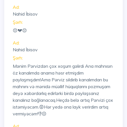
Ad:
Nahid İbisov
Şərh:
😔💔😔
Ad:
Nahid İbisov
Şərh:
Mənim Pərvizdən çox xoşum gəlirdi Ana mahnısın
öz kanalımda anama həsr etmişdim
paylaşmışdım!Ama Pərviz sildirib kanalımdan bu
mahnını və mənidə müəllif hüquqlarını pozmuşam
deyə xəbərdarlıq edirlərki birdə paylaşsanız
kanalınız bağlanacaq.Heçdə belə artıq Pərvizi çox
istəmiyəcəm.😡Hər yedə ona layk verirdim artıq
vermiyəcəm👎😔
Ad: