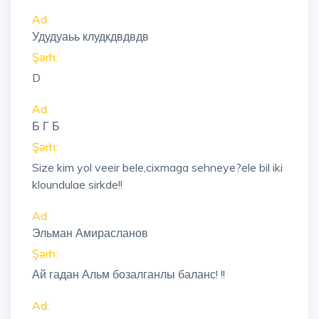
Ad:
Удудуаьь клудкдвдвдв
Şərh:
D
Ad:
Б Г Б
Şərh:
Size kim yol veeir bele,cixmaga sehneye?ele bil iki
kloundulae sirkde!!
Ad:
Эльман Амирасланов
Şərh:
Ай гадан Альм бозалганлы баланс! !!
Ad: