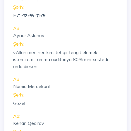
Şərh:
F💕e💖r❤e❣h💗
Ad:
Aynar Aslanov
Şərh:
vAllah men hec kimi tehqir tengit elemek
istemirem... amma auditoriya 80% ruhi xestedi
orda diesen
Ad:
Namiq Merdekanli
Şərh:
Gozel
Ad:
Kenan Qedirov