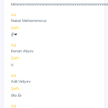
Mmmmnmmmnmmmmnnmmmmmmnnnmmmmmmnnmm
Ad:
Nubar Meherremova
Şərh:
✌❤
Ad:
Kenan Aliyev
Şərh:
V
Ad:
Adil Veliyev
Şərh:
Əla 👍
Ad: