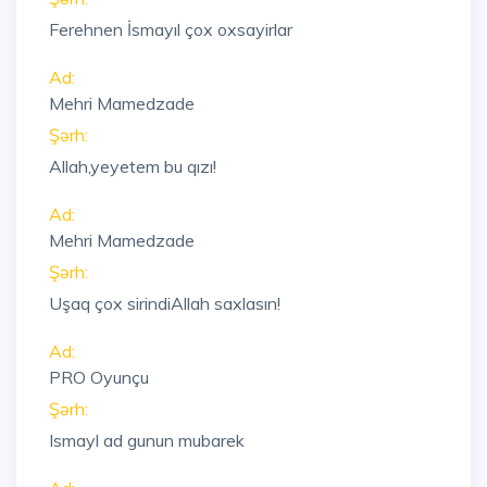
Ferehnen İsmayıl çox oxsayirlar
Ad:
Mehri Mamedzade
Şərh:
Allah,yeyetem bu qızı!
Ad:
Mehri Mamedzade
Şərh:
Uşaq çox sirindiAllah saxlasın!
Ad:
PRO Oyunçu
Şərh:
Ismayl ad gunun mubarek