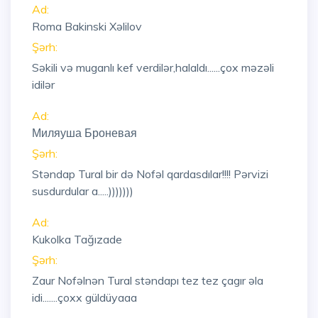
Ad:
Roma Bakinski Xəlilov
Şərh:
Səkili və muganlı kef verdilər,halaldı......çox məzəli
idilər
Ad:
Миляуша Броневая
Şərh:
Stəndap Tural bir də Nofəl qardasdılar!!!! Pərvizi
susdurdular a.....)))))))
Ad:
Kukolka Tağızade
Şərh:
Zaur Nofəlnən Tural stəndapı tez tez çagır əla
idi.......çoxx güldüyaaa