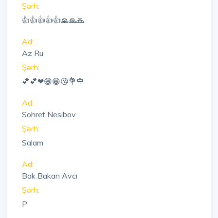
Şərh:
👍👍👍👍👍🙏🙏🙏
Ad:
Az Ru
Şərh:
💕💕❤😁😁😘💐🌹
Ad:
Sohret Nesibov
Şərh:
Salam
Ad:
Bak Bakan Avcı
Şərh:
P