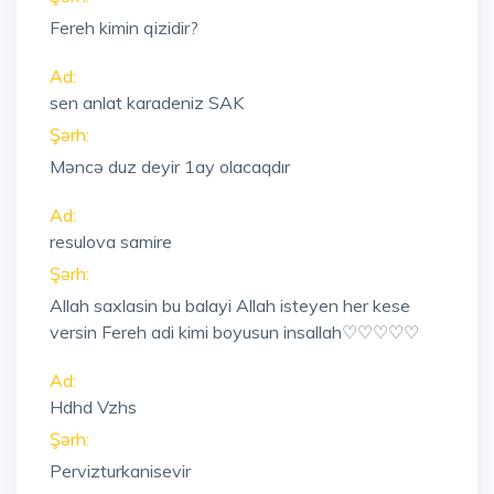
Fereh kimin qizidir?
Ad:
sen anlat karadeniz SAK
Şərh:
Məncə duz deyir 1ay olacaqdır
Ad:
resulova samire
Şərh:
Allah saxlasin bu balayi Allah isteyen her kese
versin Fereh adi kimi boyusun insallah♡♡♡♡♡
Ad:
Hdhd Vzhs
Şərh:
Pervizturkanisevir