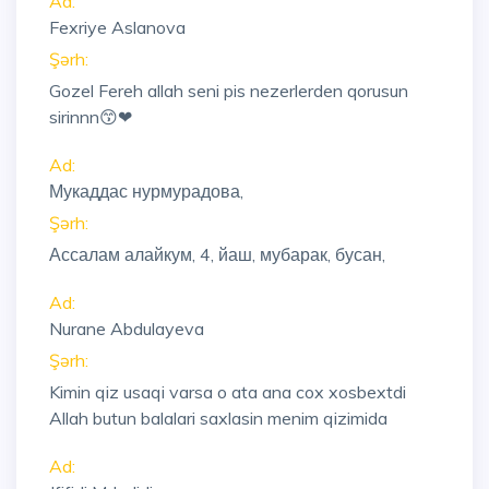
Ad:
Fexriye Aslanova
Şərh:
Gozel Fereh allah seni pis nezerlerden qorusun
sirinnn😙❤
Ad:
Мукаддас нурмурадова,
Şərh:
Ассалам алайкум, 4, йаш, мубарак, бусан,
Ad:
Nurane Abdulayeva
Şərh:
Kimin qiz usaqi varsa o ata ana cox xosbextdi
Allah butun balalari saxlasin menim qizimida
Ad: