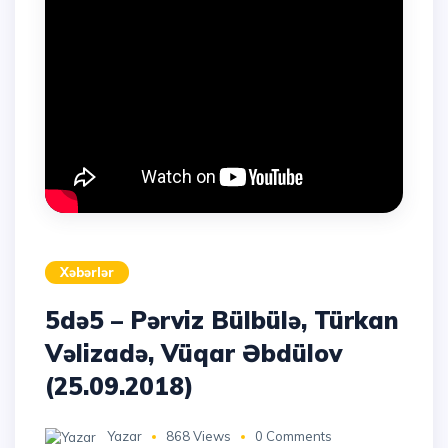
Xəbərlər
5də5 – Pərviz Bülbülə, Türkan
Vəlizadə, Vüqar Əbdülov
(25.09.2018)
Yazar
868 Views
0 Comments