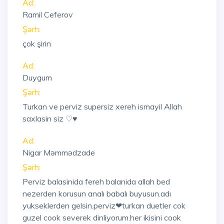
Ad:
Ramil Ceferov
Şərh:
çok şirin
Ad:
Duygum
Şərh:
Turkan ve perviz supersiz xereh ismayil Allah
saxlasin siz ♡♥
Ad:
Nigar Məmmədzade
Şərh:
Perviz balasinida fereh balanida allah bed
nezerden korusun analı babalı buyusun.adı
yukseklerden gelsin.perviz❤turkan duetler cok
guzel cook severek dinliyorum.her ikisini cook