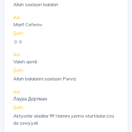
Allah saxlasin balalari
Ad:
Marif Ceferov
Şərh:
☺☺
Ad:
Valeh qemli
Şərh:
Allah balalarini saxlasin Pərviz
Ad:
Лаура Дортман
Şərh:
Aktyorlar əladılar !!!!! Hamını yerinə oturtdular,özü
də səviyyəli