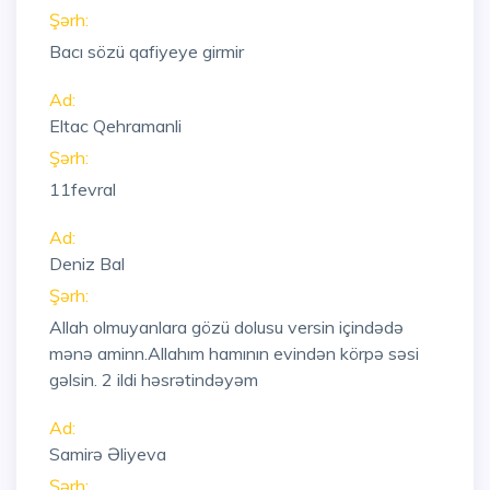
Şərh:
Bacı sözü qafiyeye girmir
Ad:
Eltac Qehramanli
Şərh:
11fevral
Ad:
Deniz Bal
Şərh:
Allah olmuyanlara gözü dolusu versin içindədə
mənə aminn.Allahım hamının evindən körpə səsi
gəlsin. 2 ildi həsrətindəyəm
Ad:
Samirə Əliyeva
Şərh: