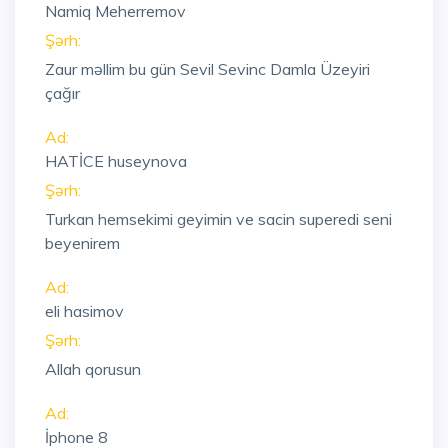
Namiq Meherremov
Şərh:
Zaur məllim bu gün Sevil Sevinc Damla Üzeyiri
çağır
Ad:
HATİCE huseynova
Şərh:
Turkan hemsekimi geyimin ve sacin superedi seni
beyenirem
Ad:
eli hasimov
Şərh:
Allah qorusun
Ad:
İphone 8