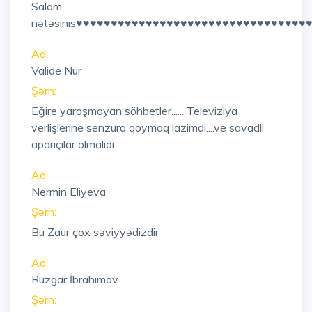
Salam
nətəsinis♥♥♥♥♥♥♥♥♥♥♥♥♥♥♥♥♥♥♥♥♥♥♥♥♥♥♥♥♥♥♥
Ad:
Valide Nur
Şərh:
Eğire yaraşmayan söhbetler...... Televiziya
verlişlerine senzura qoymaq lazimdi....ve savadli
apariçilar olmalidi .....
Ad:
Nermin Eliyeva
Şərh:
Bu Zaur çox səviyyədizdir
Ad:
Ruzgar İbrahimov
Şərh: