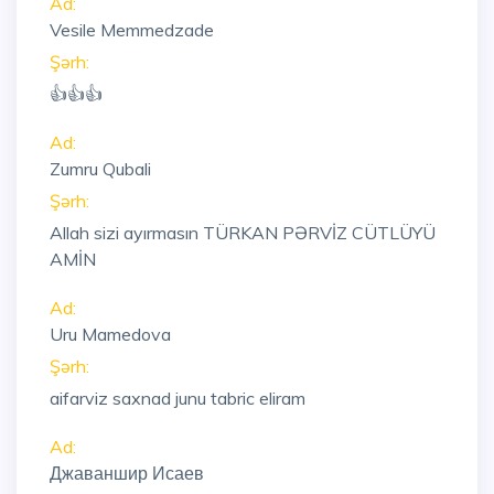
Ad:
Vesile Memmedzade
Şərh:
👍👍👍
Ad:
Zumru Qubali
Şərh:
Allah sizi ayırmasın TÜRKAN PƏRVİZ CÜTLÜYÜ
AMİN
Ad:
Uru Mamedova
Şərh:
aifarviz saxnad junu tabric eliram
Ad:
Джаваншир Исаев