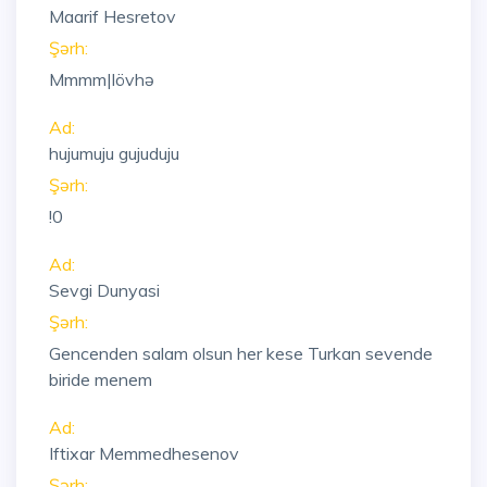
Maarif Hesretov
Şərh:
Mmmm|lövhə
Ad:
hujumuju gujuduju
Şərh:
!0
Ad:
Sevgi Dunyasi
Şərh:
Gencenden salam olsun her kese Turkan sevende
biride menem
Ad:
Iftixar Memmedhesenov
Şərh: