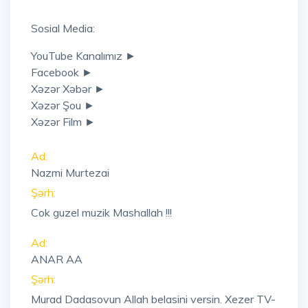
Sosial Media:
YouTube Kanalımız ►
Facebook ►
Xəzər Xəbər ►
Xəzər Şou ►
Xəzər Film ►
Ad:
Nazmi Murtezai
Şərh:
Cok guzel muzik Mashallah !!!
Ad:
ANAR AA
Şərh:
Murad Dadasovun Allah belasini versin. Xezer TV-