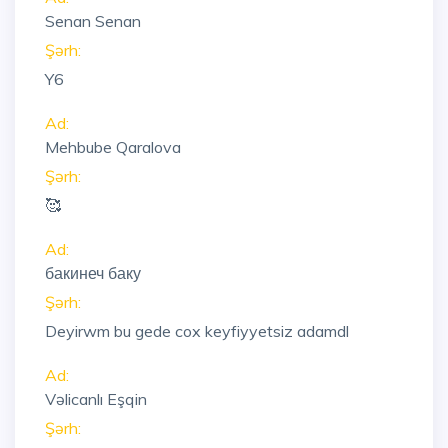
Senan Senan
Şərh:
Y6
Ad:
Mehbube Qaralova
Şərh:
🥰
Ad:
бакинеч баку
Şərh:
Deyirwm bu gede cox keyfiyyetsiz adamdl
Ad:
Vəlicanlı Eşqin
Şərh: