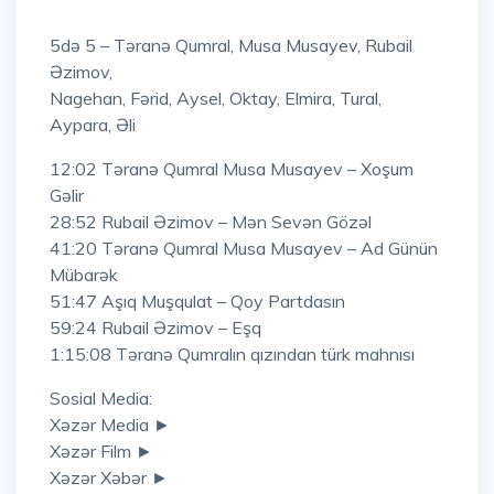
5də 5 – Təranə Qumral, Musa Musayev, Rubail
Əzimov,
Nagehan, Fərid, Aysel, Oktay, Elmira, Tural,
Aypara, Əli
12:02 Təranə Qumral Musa Musayev – Xoşum
Gəlir
28:52 Rubail Əzimov – Mən Sevən Gözəl
41:20 Təranə Qumral Musa Musayev – Ad Günün
Mübarək
51:47 Aşıq Muşqulat – Qoy Partdasın
59:24 Rubail Əzimov – Eşq
1:15:08 Təranə Qumralın qızından türk mahnısı
Sosial Media:
Xəzər Media ►
Xəzər Film ►
Xəzər Xəbər ►