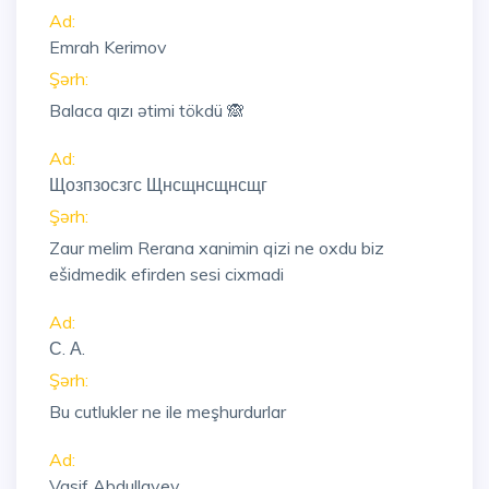
Ad:
Emrah Kerimov
Şərh:
Balaca qızı ətimi tökdü 🙈
Ad:
Щозпзосзгс Щнсщнсщнсщг
Şərh:
Zaur melim Rerana xanimin qizi ne oxdu biz
ešidmedik efirden sesi cixmadi
Ad:
С. А.
Şərh:
Bu cutlukler ne ile meşhurdurlar
Ad:
Vasif Abdullayev