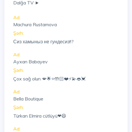
Dalğa TV ►
Ad:
Machura Rustamova
Şərh:
Сиз хамыныз не гундесиз!!?
Ad:
Ayxan Babayev
Şərh:
Çox sağ olun 💋🌟⭐🤲🏻❤️⚡💫👄💓
Ad:
Bella Boutique
Şərh:
Türkan Elmira cütlüyü❤😄
Ad: