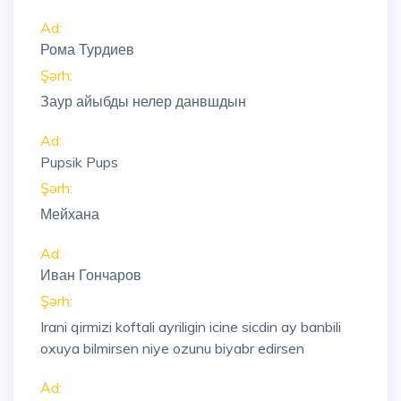
Ad:
Рома Турдиев
Şərh:
Заур айыбды нелер данвшдын
Ad:
Pupsik Pups
Şərh:
Мейхана
Ad:
Иван Гончаров
Şərh:
Irani qirmizi koftali ayriligin icine sicdin ay banbili
oxuya bilmirsen niye ozunu biyabr edirsen
Ad: