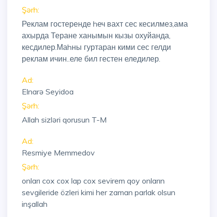
Şərh:
Реклам гостеренде hеч вахт сес кесилмез,ама
ахырда Теране ханымын кызы охуйанда,
кесдилер.Маhны гуртаран кими сес гелди
реклам ичин..еле бил гестен еледилер.
Ad:
Elnarə Seyidoa
Şərh:
Allah sizləri qorusun T-M
Ad:
Resmiye Memmedov
Şərh:
onları cox cox lap cox sevirem qoy onların
sevgileride özleri kimi her zaman parlak olsun
inşallah