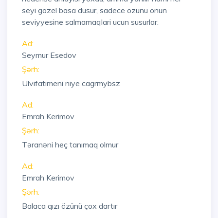
seyi gozel basa dusur, sadece ozunu onun
seviyyesine salmamaqlari ucun susurlar.
Ad:
Seymur Esedov
Şərh:
Ulvifatimeni niye cagrmybsz
Ad:
Emrah Kerimov
Şərh:
Təranəni heç tanımaq olmur
Ad:
Emrah Kerimov
Şərh:
Balaca qızı özünü çox dartır