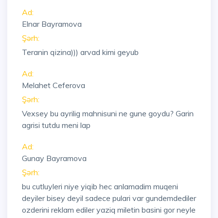
Ad:
Elnar Bayramova
Şərh:
Teranin qizina))) arvad kimi geyub
Ad:
Melahet Ceferova
Şərh:
Vexsey bu ayrilig mahnisuni ne gune goydu? Garin
agrisi tutdu meni lap
Ad:
Gunay Bayramova
Şərh:
bu cutluyleri niye yiqib hec anlamadim muqeni
deyiler bisey deyil sadece pulari var gundemdediler
ozderini reklam ediler yaziq miletin basini gor neyle