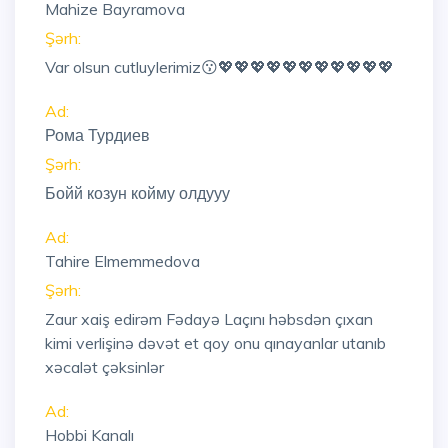
Mahize Bayramova
Şərh:
Var olsun cutluylerimiz😗💖💖💖💖💖💖💖💖💖💖💖
Ad:
Рома Турдиев
Şərh:
Бойй козун койму олдууу
Ad:
Tahire Elmemmedova
Şərh:
Zaur xaiş edirəm Fədayə Laçını həbsdən çıxan
kimi verlişinə dəvət et qoy onu qınayanlar utanıb
xəcalət çəksinlər
Ad:
Hobbi Kanalı