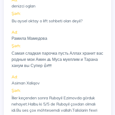
denizci oglan
Şərh:
Bu aysel oktay o lift sohbeti olan deyil?
Ad:
Рамила Мамедова
Şərh:
Самая сладкая парочка пусть Аллах хранит вас
родные мои Амин 🙏 Муса муеллим и Тарана
ханум вы Супер 👍!!!!!
Ad:
Asiman Xaliqov
Şərh:
İller keçenden sonra Rubayil Ezimovda görduk
nehayet.Halbu ki 5/5 de Rubayil çoxdan olmalı
idi.Bu ses çox möhtesemdi vallah.Talislarin fexri