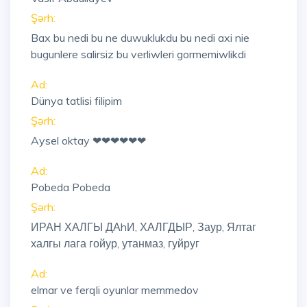
Şərh:
Bax bu nedi bu ne duwuklukdu bu nedi axi nie
bugunlere salirsiz bu verliwleri gormemiwlikdi
Ad:
Dünya tatlisi filipim
Şərh:
Aysel oktay ❤❤❤❤❤❤
Ad:
Pobeda Pobeda
Şərh:
ИРАН ХАЛГЫ ДАhИ, ХАЛГДЫР, Заур, Ялтаг
халгы лага гойур, утанмаз, гуйруг
Ad:
elmar ve ferqli oyunlar memmedov