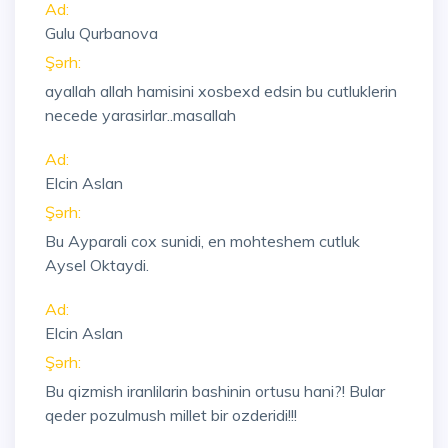
Ad:
Gulu Qurbanova
Şərh:
ayallah allah hamisini xosbexd edsin bu cutluklerin
necede yarasirlar..masallah
Ad:
Elcin Aslan
Şərh:
Bu Ayparali cox sunidi, en mohteshem cutluk
Aysel Oktaydi.
Ad:
Elcin Aslan
Şərh:
Bu qizmish iranlilarin bashinin ortusu hani?! Bular
qeder pozulmush millet bir ozderidi!!!