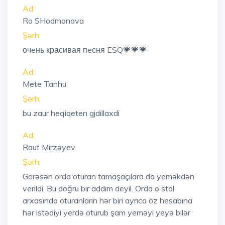
Ad:
Ro SHodmonova
Şərh:
очeнь красивая пeсня ESQ💗💗💗
Ad:
Mete Tanhu
Şərh:
bu zaur heqiqeten gjdillaxdi
Ad:
Rauf Mirzəyev
Şərh:
Görəsən orda oturan tamaşaçılara da yeməkdən
verildi. Bu doğru bir addım deyil. Orda o stol
arxasında oturanların hər biri ayrıca öz hesabına
hər istədiyi yerdə oturub şam yeməyi yeyə bilər