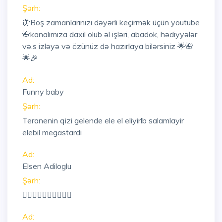
Şərh:
🦋Boş zamanlarınızı dəyərli keçirmək üçün youtube
🌺kanalımıza daxil olub əl işləri, abadok, hədiyyələr
və.s izləyə və özünüz də hazırlaya bilərsiniz 🌟🌺
🌟🎉
Ad:
Funny baby
Şərh:
Teranenin qizi gelende ele el eliyirlb salamlayir
elebil megastardi
Ad:
Elsen Adiloglu
Şərh:
👍🏻👍🏻👍🏻👍🏻👍🏻
Ad: