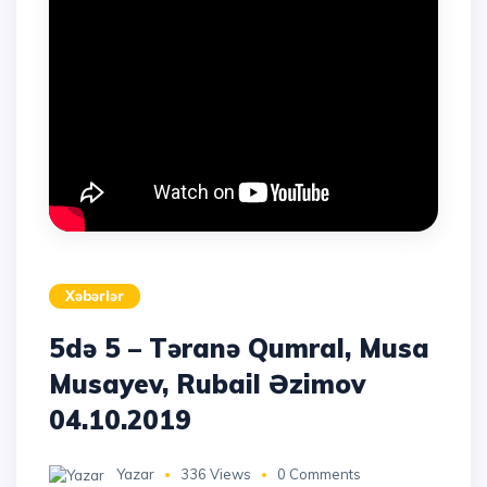
Xəbərlər
5də 5 – Təranə Qumral, Musa
Musayev, Rubail Əzimov
04.10.2019
Yazar
336 Views
0 Comments