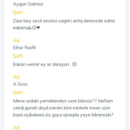
Aygun Solmaz
Şərh:
Zaur bey sevil sevinci cagirin artiq derecede xahis
edirem🙏😊❤
Ad:
Elnur Yusifli
Şərh:
İmkan vermir ey ər danışsın.. 😒
Ad:
A Ssss
Şərh:
Mene ordaki yemeklerden vere bilersiz?? Nefsim
cekdi.gunah deyil.menim kimi minlerle insan size
baxir.ayibdieee.siz guya qiraqda yeye bilmirsizki?
Ad: