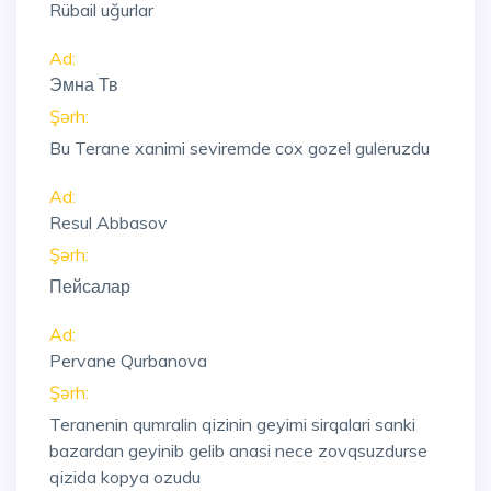
Rübail uğurlar
Ad:
Эмна Тв
Şərh:
Bu Terane xanimi seviremde cox gozel guleruzdu
Ad:
Resul Abbasov
Şərh:
Пейсалар
Ad:
Pervane Qurbanova
Şərh:
Teranenin qumralin qizinin geyimi sirqalari sanki
bazardan geyinib gelib anasi nece zovqsuzdurse
qizida kopya ozudu