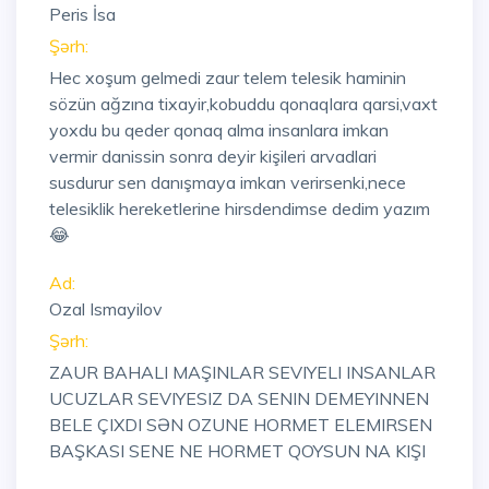
Peris İsa
Şərh:
Hec xoşum gelmedi zaur telem telesik haminin
sözün ağzına tixayir,kobuddu qonaqlara qarsi,vaxt
yoxdu bu qeder qonaq alma insanlara imkan
vermir danissin sonra deyir kişileri arvadlari
susdurur sen danışmaya imkan verirsenki,nece
telesiklik hereketlerine hirsdendimse dedim yazım
😂
Ad:
Ozal Ismayilov
Şərh:
ZAUR BAHALI MAŞINLAR SEVIYELI INSANLAR
UCUZLAR SEVIYESIZ DA SENIN DEMEYINNEN
BELE ÇIXDI SƏN OZUNE HORMET ELEMIRSEN
BAŞKASI SENE NE HORMET QOYSUN NA KIŞI