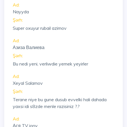
Ad:
Nayyda
Şərh:
Super oxuyur rubail azimov
Ad:
Азиза Валиева
Şərh:
Bu nedi yeni, verliwdie yemek yeyirler
Ad:
Xeyal Salamov
Şərh:
Terane niye bu gune dusub evvelki hali dahada
yaxsi idi s8zde menle razisiniz ?.?
Ad:
Ася TV jony