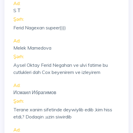
Ad:
S Т
Şərh:
Ferid Nagexan supeer))))
Ad:
Melek Mamedova
Şərh:
Aysel Oktay Ferid Negahan ve ulvi fatime bu
cutlukleri dah Cox beyenirem ve izleyirem
Ad:
Исмаил Ибрагимов
Şərh:
Terane xanim sifetinde deywiylib edib ,kim hiss
etdi,? Dodaqin ,uzin siwirdib
Ad: