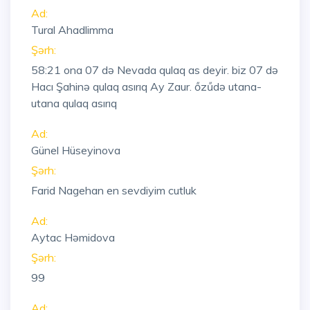
Ad:
Tural Ahadlimma
Şərh:
58:21
ona 07 də Nevada qulaq as deyir. biz 07 də
Hacı Şahinə qulaq asırıq Ay Zaur. őzűdə utana-
utana qulaq asırıq
Ad:
Günel Hüseyinova
Şərh:
Farid Nagehan en sevdiyim cutluk
Ad:
Aytac Həmidova
Şərh:
99
Ad: