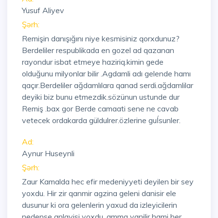
Yusuf Aliyev
Şərh:
Remişin danışığını niye kesmisiniz qorxdunuz?
Berdeliler respublikada en gozel ad qazanan
rayondur isbat etmeye haziriq.kimin gede
olduğunu milyonlar bilir .Agdamli adı gelende hamı
qaçır.Berdeliler ağdamlılara qanad serdi.ağdamlilar
deyiki biz bunu etmezdik.sözünun ustunde dur
Remiş .bax gor Berde camaati sene ne cavab
vetecek ordakarda güldulrer.özlerine guĺsunler.
Ad:
Aynur Huseynli
Şərh:
Zaur Kamalda hec efir medeniyyeti deyilen bir sey
yoxdu. Hir zir qanmir agzina geleni danisir ele
dusunur ki ora gelenlerin yaxud da izleyicilerin
nedense anlayisi yoxdu, amma yanilir hami her