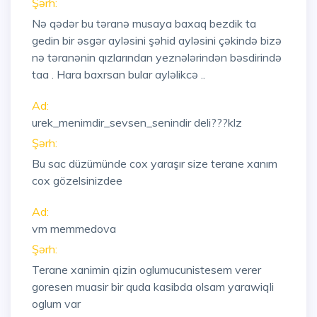
Şərh:
Nə qədər bu təranə musaya baxaq bezdik ta
gedin bir əsgər ayləsini şəhid ayləsini çəkində bizə
nə təranənin qızlarından yeznələrindən bəsdirində
taa . Hara baxrsan bular ayləlikcə ..
Ad:
urek_menimdir_sevsen_senindir deli???klz
Şərh:
Bu sac düzümünde cox yaraşır size terane xanım
cox gözelsinizdee
Ad:
vm memmedova
Şərh:
Terane xanimin qizin oglumucunistesem verer
goresen muasir bir quda kasibda olsam yarawiqli
oglum var