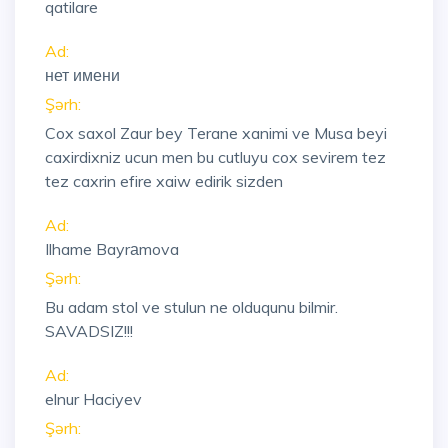
qatilare
Ad:
нет имени
Şərh:
Cox saxol Zaur bey Terane xanimi ve Musa beyi
caxirdixniz ucun men bu cutluyu cox sevirem tez
tez caxrin efire xaiw edirik sizden
Ad:
Ilhame Bayrаmova
Şərh:
Bu adam stol ve stulun ne olduqunu bilmir.
SAVADSIZ!!!
Ad:
elnur Haciyev
Şərh: