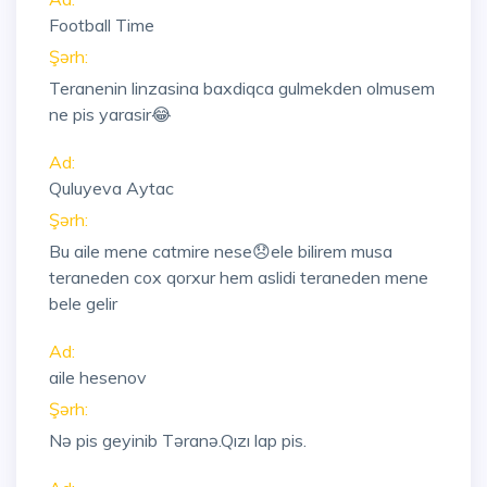
Football Time
Şərh:
Teranenin linzasina baxdiqca gulmekden olmusem
ne pis yarasir😂
Ad:
Quluyeva Aytac
Şərh:
Bu aile mene catmire nese😞ele bilirem musa
teraneden cox qorxur hem aslidi teraneden mene
bele gelir
Ad:
aile hesenov
Şərh:
Nə pis geyinib Təranə.Qızı lap pis.