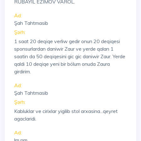
RUBAYIL EZIMOV VAROL.
Ad:
Şah Tahtmasib
Şərh:
1 saat 20 deqiqe verliw gedir onun 20 deqiqesi
sponsurlardan daniwir Zaur ve yerde qalan 1
saatin da 50 deqiqesini gic gic daniwir Zaur. Yerde
qaldi 10 deqiqe yeni bir bölum onuda Zaura
girdirim.
Ad:
Şah Tahtmasib
Şərh:
Kabluklar ve cirixlar yigilib stol arxasina...qeyret
agaclaridi.
Ad:
lm nm