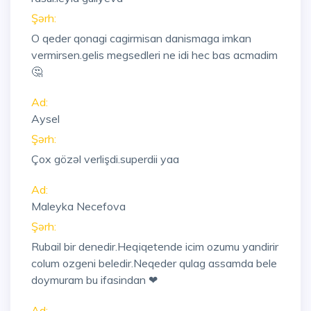
Şərh:
O qeder qonagi cagirmisan danismaga imkan
vermirsen.gelis megsedleri ne idi hec bas acmadim
🤔
Ad:
Aysel
Şərh:
Çox gözəl verlişdi.superdii yaa
Ad:
Maleyka Necefova
Şərh:
Rubail bir denedir.Heqiqetende icim ozumu yandirir
colum ozgeni beledir.Neqeder qulag assamda bele
doymuram bu ifasindan ❤
Ad: