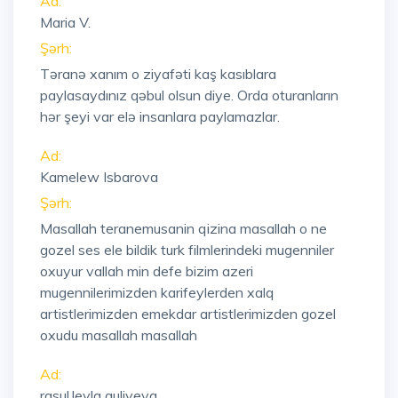
Ad:
Maria V.
Şərh:
Təranə xanım o ziyafəti kaş kasıblara
paylasaydınız qəbul olsun diye. Orda oturanların
hər şeyi var elə insanlara paylamazlar.
Ad:
Kamelew Isbarova
Şərh:
Masallah teranemusanin qizina masallah o ne
gozel ses ele bildik turk filmlerindeki mugenniler
oxuyur vallah min defe bizim azeri
mugennilerimizden karifeylerden xalq
artistlerimizden emekdar artistlerimizden gozel
oxudu masallah masallah
Ad:
rasul.leyla guliyeva