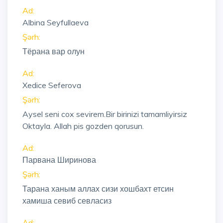
Ad:
Albina Seyfullaeva
Şərh:
Тёрана вар олун
Ad:
Xedice Seferova
Şərh:
Aysel seni cox sevirem.Bir birinizi tamamliyirsiz
Oktayla. Allah pis gozden qorusun.
Ad:
Парвана Ширинова
Şərh:
Тарана ханым аллах сизи хошбахт етсин
хамиша севиб севласиз
Ad: