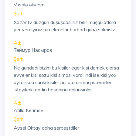
Vusalə əliyeva
Şərh:
Xəzər tv düzgün düşüşdəsiniz bilin muşqulatlara
yer verdiyinizçün ekranlar bərbad günə salmısız
Ad:
Теймур Насыров
Şərh:
Ne gundedi bizim bu kisiler eger kisi demek olarsa
evveler kisi sozu kisi simasi vardi indi ise kisi yox
ayfonsdu cunki kisiler pul qazanmaq istemirler
isteyilerki qadin hesabina dolansinlar
Ad:
Atilla Kerimov
Şərh:
Aysel Oktay daha serbestdiler