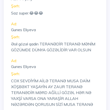
Şərh:
Saz super.😂😂😂
Ad:
Gunes Eliyeva
Şərh:
Əsil gözəl qadin TERANƏDİR TERANƏ MƏNİM
GÖZÜMDE DÜNYA GÖZƏLİDİR VAR OLSUN
Ad:
Gunes Eliyeva
Şərh:
COX SEVDİYİM AİLƏ TERANƏ MUSA DAİM
XÖŞBƏXT YAŞAYİN AY ZAUR TERANƏ
TERANƏDİR MƏRD AĞİLLİ GÖZƏL HƏR NƏ
YAXŞİ VARSA ONA YARAŞİR ALLAH
NƏZƏRDƏN QORUSUN SİZİ MUSA TERANƏ