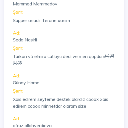
Memmed Memmedov
Şərh:
Supper anadir Terane xanim
Ad:
Seda Nasirli
Şərh:
Türkan və elmira cütlüyü dedi ve men qopdum🤣🤣
🤣🤣
Ad:
Günay Home
Şərh:
Xais edirem seyfeme destek olardiz cooox xais
edirem cooox minnetdar olaram size
Ad:
afruz allahverdieva