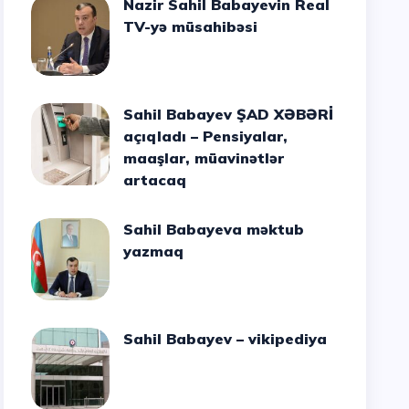
Nazir Sahil Babayevin Real
TV-yə müsahibəsi
Sahil Babayev ŞAD XƏBƏRİ
açıqladı – Pensiyalar,
maaşlar, müavinətlər
artacaq
Sahil Babayeva məktub
yazmaq
Sahil Babayev – vikipediya