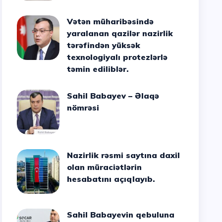
Vətən müharibəsində
yaralanan qazilər nazirlik
tərəfindən yüksək
texnologiyalı protezlərlə
təmin ediliblər.
Sahil Babayev – Əlaqə
nömrəsi
Nazirlik rəsmi saytına daxil
olan müraciətlərin
hesabatını açıqlayıb.
Sahil Babayevin qebuluna