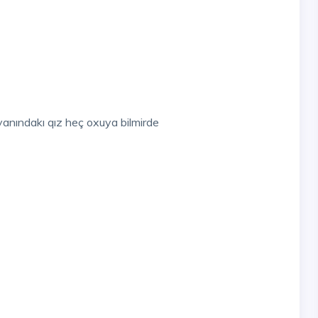
anındakı qız heç oxuya bilmirde