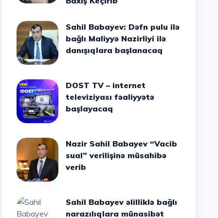
Baxış Keçirib
Sahil Babayev: Dəfn pulu ilə
bağlı Maliyyə Nazirliyi ilə
danışıqlara başlanacaq
DOST TV – internet
televiziyası fəaliyyətə
başlayacaq
Nazir Sahil Babayev “Vacib
sual” verilişinə müsahibə
verib
Sahil Babayev əlilliklə bağlı
narazılıqlara münasibət