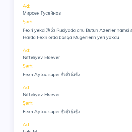
Ad:
Мирсен Гусейнов
Şərh:
Fexri yekdi😘👍 Rusiyada onu Butun Azeriler hamsi sevi
Harda Fexri orda basqa Mugenlerin yeri yoxdu
Ad:
Nifteliyev Elsever
Şərh:
Fexri Aytac super 👍👍👍👍
Ad:
Nifteliyev Elsever
Şərh:
Fexri Aytac super 👍👍👍👍
Ad:
Lale M