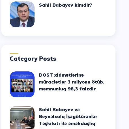
Sahil Babayev kimdir?
Category Posts
DOST xidmətlərinə
müraciətlər 3 milyonu ötüb,
məmnunluq 98,3 faizdir
Sahil Babayev və
Beynəlxalq İşəgötürənlər
Təşkilatı ilə əməkdaşlıq