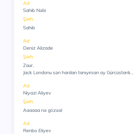
Ad:
Sahib Nəbi
Şərh:
Sahib
Ad:
Deniz Alizade
Şərh:
Zaur,
Jack Londonu sən hardan tanıyırsan ay Gürcüstanlı..
Ad:
Niyazi Aliyev
Şərh:
Aaaaaa nə gözəəl
Ad:
Renbo Eliyev