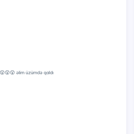
..😲😲😲 əlim üzümdə qaldı