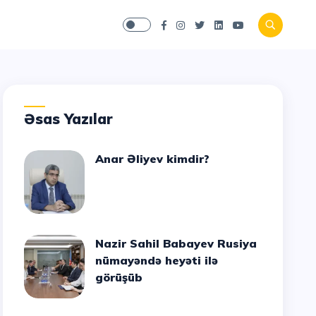
Əsas Yazılar
Anar Əliyev kimdir?
Nazir Sahil Babayev Rusiya
nümayəndə heyəti ilə
görüşüb