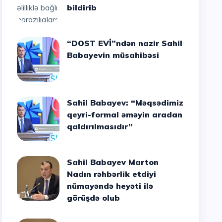
bildirib
“DOST EVİ”ndən nazir Sahil
Babayevin müsahibəsi
Sahil Babayev: “Məqsədimiz
qeyri-formal əməyin aradan
qaldırılmasıdır”
Sahil Babayev Marton
Nadın rəhbərlik etdiyi
nümayəndə heyəti ilə
görüşdə olub