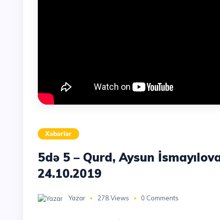
Xəbərlər
5də 5 – Qurd, Aysun İsmayılova,
24.10.2019
Yazar
278 Views
0 Comments