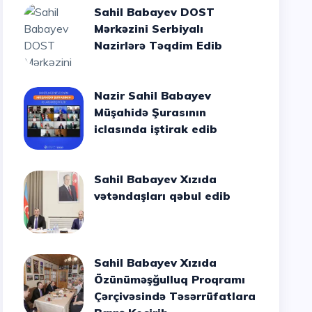
Sahil Babayev DOST
Mərkəzini Serbiyalı
Nazirlərə Təqdim Edib
Nazir Sahil Babayev
Müşahidə Şurasının
iclasında iştirak edib
Sahil Babayev Xızıda
vətəndaşları qəbul edib
Sahil Babayev Xızıda
Özünüməşğulluq Proqramı
Çərçivəsində Təsərrüfatlara