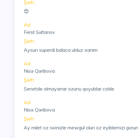
Şərh:
😍
Ad:
Ferid Sultanov
Şərh:
Aysun superdi balaca ulduz xanim
Ad:
Nisə Qəribova
Şərh:
Senetde olmayanar ozunu qoyublar colde
Ad:
Nisə Qəribova
Şərh:
Ay milet oz iwinizle mewgul olun oz eyiblernizi goru