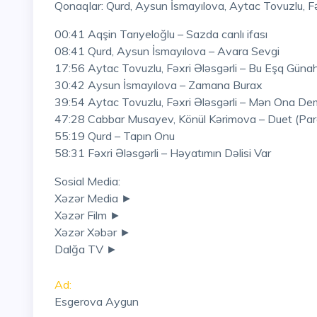
Qonaqlar: Qurd, Aysun İsmayılova, Aytac Tovuzlu, F
00:41 Aqşin Tarıyeloğlu – Sazda canlı ifası
08:41 Qurd, Aysun İsmayılova – Avara Sevgi
17:56 Aytac Tovuzlu, Fəxri Ələsgərli – Bu Eşq Güna
30:42 Aysun İsmayılova – Zamana Burax
39:54 Aytac Tovuzlu, Fəxri Ələsgərli – Mən Ona De
47:28 Cabbar Musayev, Könül Kərimova – Duet (Par
55:19 Qurd – Tapın Onu
58:31 Fəxri Ələsgərli – Həyatımın Dəlisi Var
Sosial Media:
Xəzər Media ►
Xəzər Film ►
Xəzər Xəbər ►
Dalğa TV ►
Ad:
Esgerova Aygun