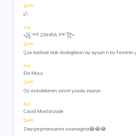
Şərh:
🖒
Ad:
꧁༺ ZƏHRA ༻꧂
Şərh:
Çox bərbad olub dodaglarun ay aysun n bu Fexrinin y
Ad:
Ela Mucu
Şərh:
Oz evindekinen xevrri yoxdu zaurun
Ad:
Cavid Muxtarzade
Şərh:
Zaur:peşmansanmi oxumagina😂😂😂