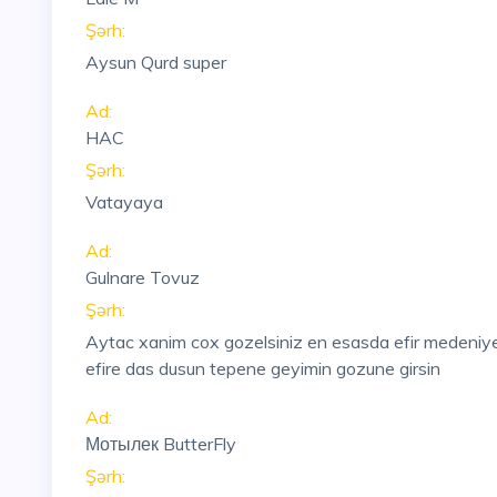
Şərh:
Aysun Qurd super
Ad:
HAC
Şərh:
Vatayaya
Ad:
Gulnare Tovuz
Şərh:
Aytac xanim cox gozelsiniz en esasda efir medeniyet
efire das dusun tepene geyimin gozune girsin
Ad:
Мотылек ButterFly
Şərh: