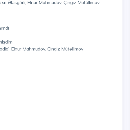
əxri Ələsgərli, Elnur Mahmudov, Çingiz Mütəllimov
hımdı
mişdim
odia) Elnur Mahmudov, Çingiz Mütəllimov