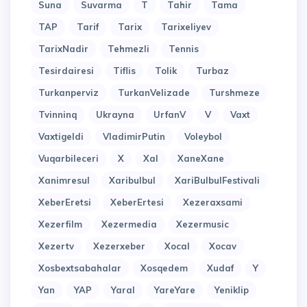
Suna
Suvarma
T
Tahir
Tama
TAP
Tarif
Tarix
Tarixeliyev
TarixNadir
Tehmezli
Tennis
Tesirdairesi
Tiflis
Tolik
Turbaz
Turkanperviz
TurkanVelizade
Turshmeze
Tvinninq
Ukrayna
UrfanV
V
Vaxt
Vaxtigeldi
VladimirPutin
Voleybol
Vuqarbileceri
X
Xal
XaneXane
Xanimresul
Xaribulbul
XariBulbulFestivali
XeberEretsi
XeberErtesi
Xezeraxsami
Xezerfilm
Xezermedia
Xezermusic
Xezertv
Xezerxeber
Xocal
Xocav
Xosbextsabahalar
Xosqedem
Xudaf
Y
Yan
YAP
Yaral
YareYare
Yeniklip