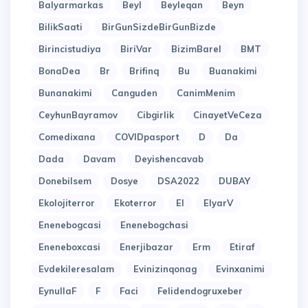
Balyarmarkas
Beyl
Beyleqan
Beyn
BilikSaati
BirGunSizdeBirGunBizde
Birincistudiya
BiriVar
BizimBarel
BMT
BonaDea
Br
Brifinq
Bu
Buanakimi
Bunanakimi
Canguden
CanimMenim
CeyhunBayramov
Cibgirlik
CinayetVeCeza
Comedixana
COVIDpasport
D
Da
Dada
Davam
Deyishencavab
Donebilsem
Dosye
DSA2022
DUBAY
Ekolojiterror
Ekoterror
El
ElyarV
Enenebogcasi
Enenebogchasi
Eneneboxcasi
Enerjibazar
Erm
Etiraf
Evdekileresalam
Evinizinqonag
Evinxanimi
EynullaF
F
Faci
Felidendogruxeber