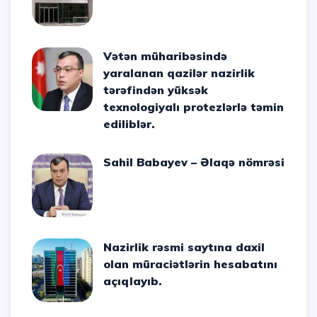
Vətən müharibəsində
yaralanan qazilər nazirlik
tərəfindən yüksək
texnologiyalı protezlərlə təmin
ediliblər.
Sahil Babayev – Əlaqə nömrəsi
Nazirlik rəsmi saytına daxil
olan müraciətlərin hesabatını
açıqlayıb.