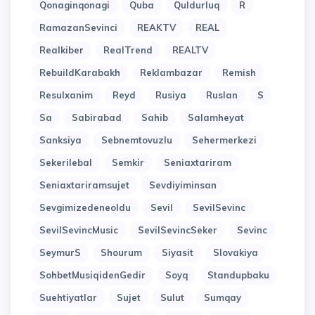
Qonaginqonagi
Quba
Quldurluq
R
RamazanSevinci
REAKTV
REAL
Realkiber
RealTrend
REALTV
RebuildKarabakh
Reklambazar
Remish
Resulxanim
Reyd
Rusiya
Ruslan
S
Sa
Sabirabad
Sahib
Salamheyat
Sanksiya
Sebnemtovuzlu
Sehermerkezi
Sekerilebal
Semkir
Seniaxtariram
Seniaxtariramsujet
Sevdiyiminsan
Sevgimizedeneoldu
Sevil
SevilSevinc
SevilSevincMusic
SevilSevincSeker
Sevinc
SeymurS
Shourum
Siyasit
Slovakiya
SohbetMusiqidenGedir
Soyq
Standupbaku
Suehtiyatlar
Sujet
Sulut
Sumqay