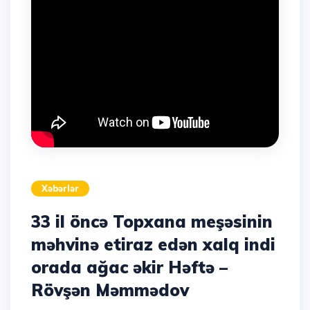
Xəbərlər
33 il öncə Topxana meşəsinin
məhvinə etiraz edən xalq indi
orada ağac əkir Həftə –
Rövşən Məmmədov