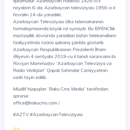
qurumudur: Azərbaycan Radiosu 1926-cı il
noyabrın 6-da, Azərbaycan televiziyası 1956-cı il
fevralın 14-də yaradılıb.
Azərbaycan Televiziyası ölkə teleməkanının
formalaşmasında böyük rol oynayıb. Bu BİRİNCİlik
müstəqillik dövründə yaradılan bütün telekanalların
fəaliyyətində özünü qabarıq şəkildə göstərib.
Azərbaycan Respublikasının Prezidenti İlham
Əliyevin 4 sentyabr 2019-cu il tarixli sərəncamı ilə
Rövşən Məmmədov “Azərbaycan Televiziya və
Radio Verilişləri” Qapalı Səhmdar Cəmiyyətinin
sədri təyin edilib.
Müəllif hüquqları “Baku Cms Media” tərəfindən
qorunur.
office@bakucms.com /
#AZTV #AzərbaycanTeleviziyası
Ad: