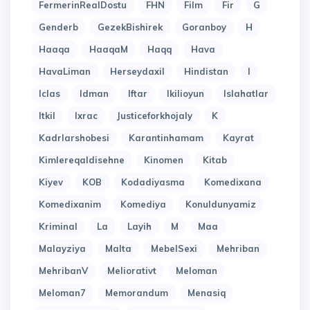
FermerinRealDostu
FHN
Film
Fir
G
Genderb
GezekBishirek
Goranboy
H
Haaqa
HaaqaM
Haqq
Hava
HavaLiman
Herseydaxil
Hindistan
I
Iclas
Idman
Iftar
Ikilioyun
Islahatlar
Itkil
Ixrac
Justiceforkhojaly
K
Kadrlarshobesi
Karantinhamam
Kayrat
Kimlereqaldisehne
Kinomen
Kitab
Kiyev
KOB
Kodadiyasma
Komedixana
Komedixanim
Komediya
Konuldunyamiz
Kriminal
La
Layih
M
Maa
Malayziya
Malta
MebelSexi
Mehriban
MehribanV
Meliorativt
Meloman
Meloman7
Memorandum
Menasiq