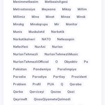
Menimmetbexim
MetbaxinAgasi
Metrostansiya
Meyxana
Mikay
Millim
Millimiz
Mina
Minat
Minax
Minsk
Minskg
Minskqrupu
Mir
Monitor
Munis
Muskulatd
Narkotik
Narkotikalveri
NATO
Nefesaqsin
NefesYeni
NurAni
Nurlan
NurlanTehmezli
NurlanTehmezliMusic
NurlanTehmezliOfficial
O
Obyektiv
Pa
Pakistan
Pandemiya
Paralimpiya
Parodia
Parodiya
Partlay
Prezident
Problem
Profil
PUA
Q
Qaraba
Qarba
Qarciceyi
Qazax
Qazi
Qeyrineft
QisasQiyameteQalmadi