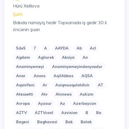
Hürü Xelilova
Şərh:
Bakıda nümayiş hedir Topxanada iş gedir 30 il
öncənin şuarı
5de5
7
A
AAYDA
Ab
Acl
Agdam
Agilurek
Aksiya
An
Anaminyemeyi
Anaminyemeyindenyoxdur
Anar
Anons
AqilAbbas
AQSA
AqsinYeni
Ar
Asiqmusqulatdivir
AT
Atesxetti
Atv
Atvnews
Autizm
Avropa
Ayzaur
Az
Azerbaycan
AZTV
AZTVcanl
Azvision
B
Ba
Bagevi
Baghavasi
Bak
Balak