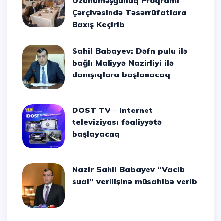
Özünüməşğulluq Proqramı
Çərçivəsində Təsərrüfatlara
Baxış Keçirib
Sahil Babayev: Dəfn pulu ilə
bağlı Maliyyə Nazirliyi ilə
danışıqlara başlanacaq
DOST TV – internet
televiziyası fəaliyyətə
başlayacaq
Nazir Sahil Babayev “Vacib
sual” verilişinə müsahibə verib