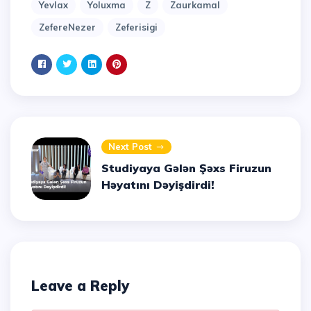
Yevlax
Yoluxma
Z
Zaurkamal
ZefereNezer
Zeferisigi
Next Post
Studiyaya Gələn Şəxs Firuzun
Həyatını Dəyişdirdi!
Leave a Reply