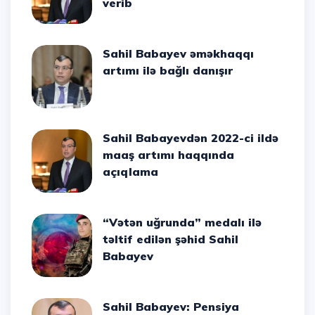
verib
Sahil Babayev əməkhaqqı
artımı ilə bağlı danışır
Sahil Babayevdən 2022-ci ildə
maaş artımı haqqında
açıqlama
“Vətən uğrunda” medalı ilə
təltif edilən şəhid Sahil
Babayev
Sahil Babayev: Pensiya