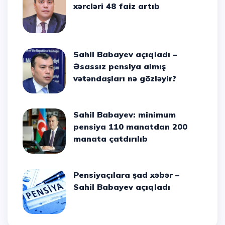
xərcləri 48 faiz artıb
Sahil Babayev açıqladı –
Əsassız pensiya almış
vətəndaşları nə gözləyir?
Sahil Babayev: minimum
pensiya 110 manatdan 200
manata çatdırılıb
Pensiyaçılara şad xəbər –
Sahil Babayev açıqladı