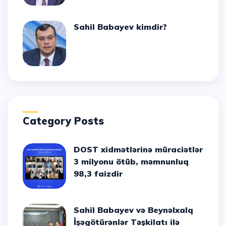
Sahil Babayev kimdir?
Category Posts
DOST xidmətlərinə müraciətlər
3 milyonu ötüb, məmnunluq
98,3 faizdir
Sahil Babayev və Beynəlxalq
İşəgötürənlər Təşkilatı ilə