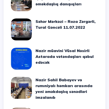
əməkdaşlıq danışıqları
Səhər Mərkəzi – Roza Zərgərli,
Tural Gəncəli 11.07.2022
Nazir müavini Vüsal Nəsirli
Astarada vətəndaşları qəbul
edəcək
Nazir Sahil Babayev və
rumıniyalı həmkarı arasında
yeni əməkdaşlıq sənədləri
imzalanıb