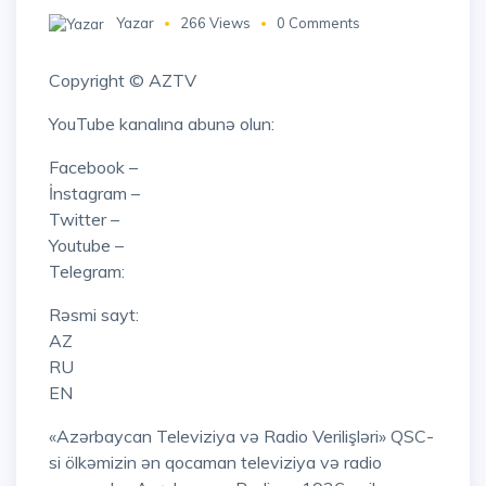
Yazar
266 Views
0 Comments
Copyright © AZTV
YouTube kanalına abunə olun:
Facebook –
İnstagram –
Twitter –
Youtube –
Telegram:
Rəsmi sayt:
AZ
RU
EN
«Azərbaycan Televiziya və Radio Verilişləri» QSC-
si ölkəmizin ən qocaman televiziya və radio