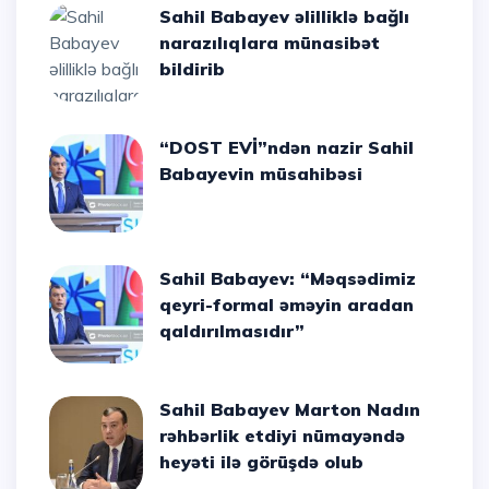
Sahil Babayev əlilliklə bağlı
narazılıqlara münasibət
bildirib
“DOST EVİ”ndən nazir Sahil
Babayevin müsahibəsi
Sahil Babayev: “Məqsədimiz
qeyri-formal əməyin aradan
qaldırılmasıdır”
Sahil Babayev Marton Nadın
rəhbərlik etdiyi nümayəndə
heyəti ilə görüşdə olub