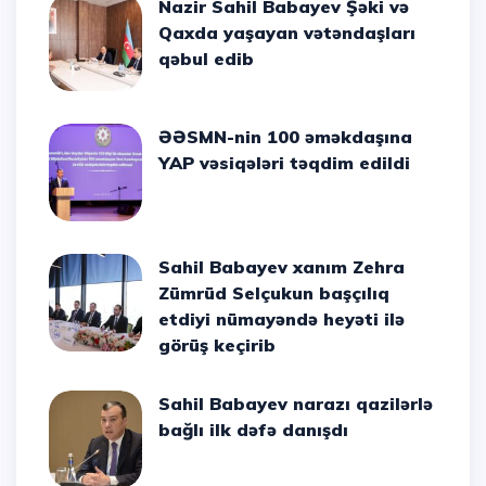
Nazir Sahil Babayev Şəki və
Qaxda yaşayan vətəndaşları
qəbul edib
ƏƏSMN-nin 100 əməkdaşına
YAP vəsiqələri təqdim edildi
Sahil Babayev xanım Zehra
Zümrüd Selçukun başçılıq
etdiyi nümayəndə heyəti ilə
görüş keçirib
Sahil Babayev narazı qazilərlə
bağlı ilk dəfə danışdı