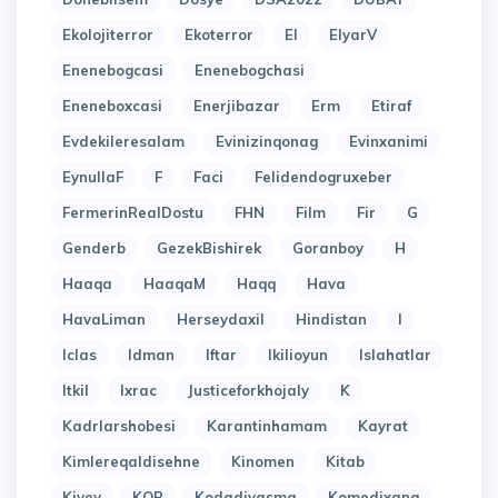
Ekolojiterror
Ekoterror
El
ElyarV
Enenebogcasi
Enenebogchasi
Eneneboxcasi
Enerjibazar
Erm
Etiraf
Evdekileresalam
Evinizinqonag
Evinxanimi
EynullaF
F
Faci
Felidendogruxeber
FermerinRealDostu
FHN
Film
Fir
G
Genderb
GezekBishirek
Goranboy
H
Haaqa
HaaqaM
Haqq
Hava
HavaLiman
Herseydaxil
Hindistan
I
Iclas
Idman
Iftar
Ikilioyun
Islahatlar
Itkil
Ixrac
Justiceforkhojaly
K
Kadrlarshobesi
Karantinhamam
Kayrat
Kimlereqaldisehne
Kinomen
Kitab
Kiyev
KOB
Kodadiyasma
Komedixana