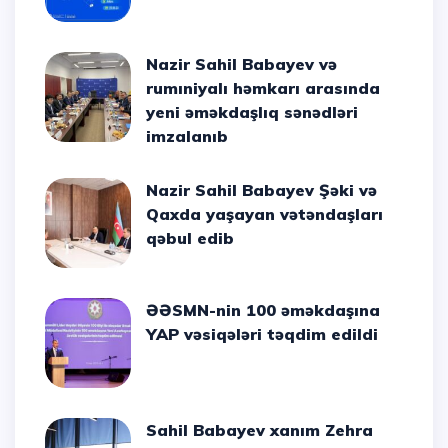
Nazir Sahil Babayev və
rumıniyalı həmkarı arasında
yeni əməkdaşlıq sənədləri
imzalanıb
Nazir Sahil Babayev Şəki və
Qaxda yaşayan vətəndaşları
qəbul edib
ƏƏSMN-nin 100 əməkdaşına
YAP vəsiqələri təqdim edildi
Sahil Babayev xanım Zehra