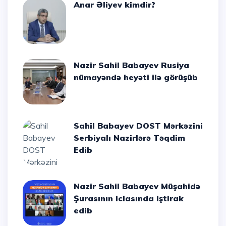
Anar Əliyev kimdir?
Nazir Sahil Babayev Rusiya
nümayəndə heyəti ilə görüşüb
Sahil Babayev DOST Mərkəzini
Serbiyalı Nazirlərə Təqdim
Edib
Nazir Sahil Babayev Müşahidə
Şurasının iclasında iştirak
edib