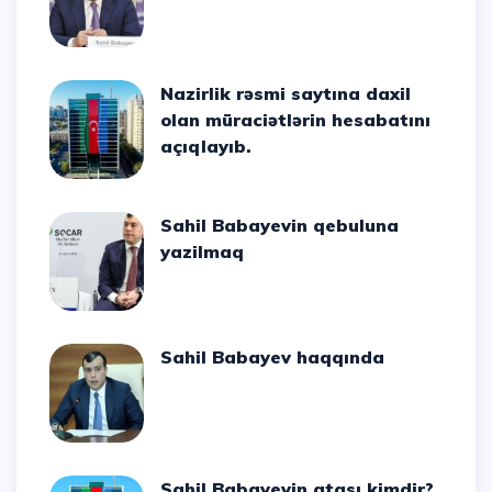
Nazirlik rəsmi saytına daxil
olan müraciətlərin hesabatını
açıqlayıb.
Sahil Babayevin qebuluna
yazilmaq
Sahil Babayev haqqında
Sahil Babayevin atası kimdir?