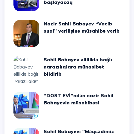
başlayacaq
Nazir Sahil Babayev “Vacib
sual” verilişinə müsahibə verib
Sahil Babayev əlilliklə bağlı
narazılıqlara münasibət
bildirib
“DOST EVİ”ndən nazir Sahil
Babayevin müsahibəsi
Sahil Babayev: “Məqsədimiz