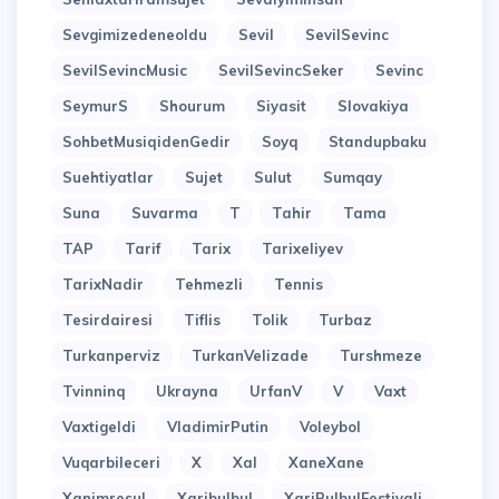
Sevgimizedeneoldu
Sevil
SevilSevinc
SevilSevincMusic
SevilSevincSeker
Sevinc
SeymurS
Shourum
Siyasit
Slovakiya
SohbetMusiqidenGedir
Soyq
Standupbaku
Suehtiyatlar
Sujet
Sulut
Sumqay
Suna
Suvarma
T
Tahir
Tama
TAP
Tarif
Tarix
Tarixeliyev
TarixNadir
Tehmezli
Tennis
Tesirdairesi
Tiflis
Tolik
Turbaz
Turkanperviz
TurkanVelizade
Turshmeze
Tvinninq
Ukrayna
UrfanV
V
Vaxt
Vaxtigeldi
VladimirPutin
Voleybol
Vuqarbileceri
X
Xal
XaneXane
Xanimresul
Xaribulbul
XariBulbulFestivali