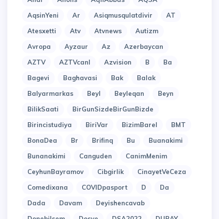
AqsinYeni
Ar
Asiqmusqulatdivir
AT
Atesxetti
Atv
Atvnews
Autizm
Avropa
Ayzaur
Az
Azerbaycan
AZTV
AZTVcanl
Azvision
B
Ba
Bagevi
Baghavasi
Bak
Balak
Balyarmarkas
Beyl
Beyleqan
Beyn
BilikSaati
BirGunSizdeBirGunBizde
Birincistudiya
BiriVar
BizimBarel
BMT
BonaDea
Br
Brifinq
Bu
Buanakimi
Bunanakimi
Canguden
CanimMenim
CeyhunBayramov
Cibgirlik
CinayetVeCeza
Comedixana
COVIDpasport
D
Da
Dada
Davam
Deyishencavab
Donebilsem
Dosye
DSA2022
DUBAY