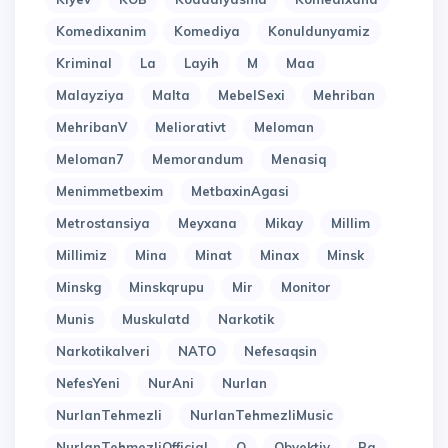
Komedixanim
Komediya
Konuldunyamiz
Kriminal
La
Layih
M
Maa
Malayziya
Malta
MebelSexi
Mehriban
MehribanV
Meliorativt
Meloman
Meloman7
Memorandum
Menasiq
Menimmetbexim
MetbaxinAgasi
Metrostansiya
Meyxana
Mikay
Millim
Millimiz
Mina
Minat
Minax
Minsk
Minskg
Minskqrupu
Mir
Monitor
Munis
Muskulatd
Narkotik
Narkotikalveri
NATO
Nefesaqsin
NefesYeni
NurAni
Nurlan
NurlanTehmezli
NurlanTehmezliMusic
NurlanTehmezliOfficial
O
Obyektiv
Pa