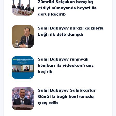
Zümrüd Selçukun başçılıq
etdiyi nümayəndə heyəti ilə
görüş keçirib
Sahil Babayev narazı qazilərlə
bağlı ilk dəfə danışdı
Sahil Babayev rumnyalı
həmkarı ilə videokonfrans
keçirib
Sahil Babayev Sahibkarlar
Günü ilə bağlı konfransda
çıxış edib