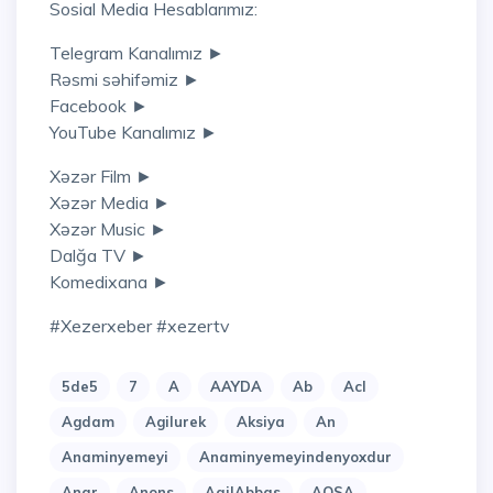
Sosial Media Hesablarımız:
Telegram Kanalımız ►
Rəsmi səhifəmiz ►
Facebook ►
YouTube Kanalımız ►
Xəzər Film ►
Xəzər Media ►
Xəzər Music ►
Dalğa TV ►
Komedixana ►
#xezerxeber #xezertv
5de5
7
A
AAYDA
Ab
Acl
Agdam
Agilurek
Aksiya
An
Anaminyemeyi
Anaminyemeyindenyoxdur
Anar
Anons
AqilAbbas
AQSA