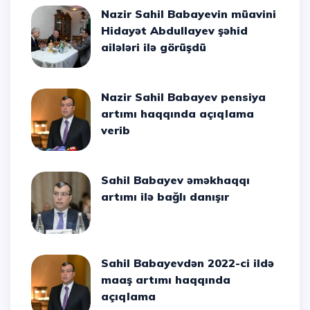
Nazir Sahil Babayevin müavini
Hidayət Abdullayev şəhid
ailələri ilə görüşdü
Nazir Sahil Babayev pensiya
artımı haqqında açıqlama
verib
Sahil Babayev əməkhaqqı
artımı ilə bağlı danışır
Sahil Babayevdən 2022-ci ildə
maaş artımı haqqında
açıqlama