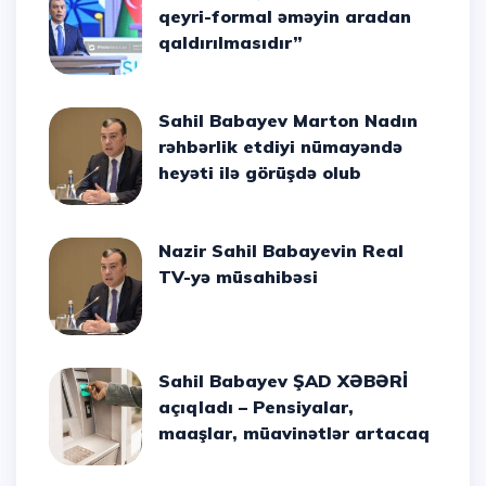
qeyri-formal əməyin aradan
qaldırılmasıdır”
Sahil Babayev Marton Nadın
rəhbərlik etdiyi nümayəndə
heyəti ilə görüşdə olub
Nazir Sahil Babayevin Real
TV-yə müsahibəsi
Sahil Babayev ŞAD XƏBƏRİ
açıqladı – Pensiyalar,
maaşlar, müavinətlər artacaq