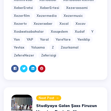
XeberEretsi
XeberErtesi
Xezeraxsami
Xezerfilm
Xezermedia
Xezermusic
Xezertv
Xezerxeber
Xocal
Xocav
Xosbextsabahalar
Xosqedem
Xudaf
Y
Yan
YAP
Yaral
YareYare
Yeniklip
Yevlax
Yoluxma
Z
Zaurkamal
ZefereNezer
Zeferisigi
Next Post
Studiyaya Gələn Şəxs Firuzun