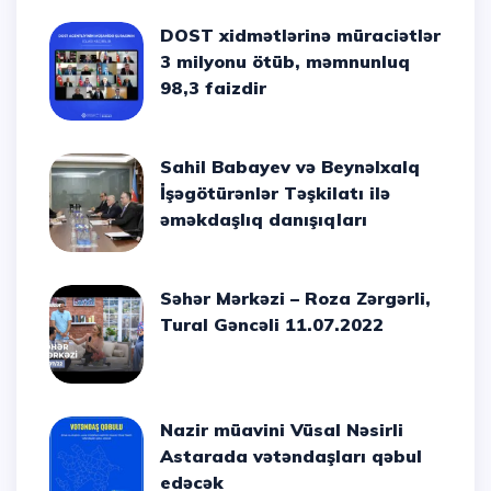
DOST xidmətlərinə müraciətlər
3 milyonu ötüb, məmnunluq
98,3 faizdir
Sahil Babayev və Beynəlxalq
İşəgötürənlər Təşkilatı ilə
əməkdaşlıq danışıqları
Səhər Mərkəzi – Roza Zərgərli,
Tural Gəncəli 11.07.2022
Nazir müavini Vüsal Nəsirli
Astarada vətəndaşları qəbul
edəcək