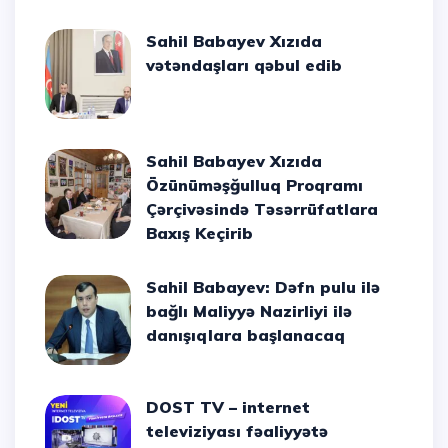
Sahil Babayev Xızıda
vətəndaşları qəbul edib
Sahil Babayev Xızıda
Özünüməşğulluq Proqramı
Çərçivəsində Təsərrüfatlara
Baxış Keçirib
Sahil Babayev: Dəfn pulu ilə
bağlı Maliyyə Nazirliyi ilə
danışıqlara başlanacaq
DOST TV – internet
televiziyası fəaliyyətə