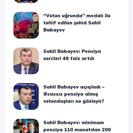
“Vətən uğrunda” medalı ilə
təltif edilən şəhid Sahil
Babayev
Sahil Babayev: Pensiya
xərcləri 48 faiz artıb
Sahil Babayev açıqladı –
Əsassız pensiya almış
vətəndaşları nə gözləyir?
Sahil Babayev: minimum
pensiya 110 manatdan 200