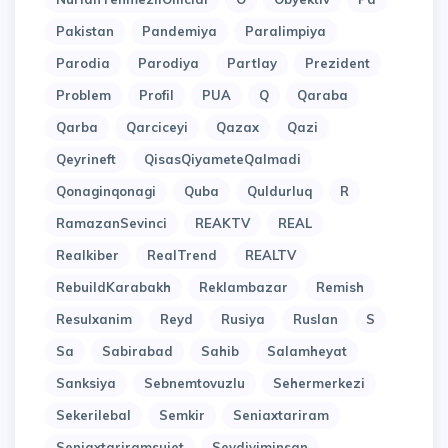
Pakistan
Pandemiya
Paralimpiya
Parodia
Parodiya
Partlay
Prezident
Problem
Profil
PUA
Q
Qaraba
Qarba
Qarciceyi
Qazax
Qazi
Qeyrineft
QisasQiyameteQalmadi
Qonaginqonagi
Quba
Quldurluq
R
RamazanSevinci
REAKTV
REAL
Realkiber
RealTrend
REALTV
RebuildKarabakh
Reklambazar
Remish
Resulxanim
Reyd
Rusiya
Ruslan
S
Sa
Sabirabad
Sahib
Salamheyat
Sanksiya
Sebnemtovuzlu
Sehermerkezi
Sekerilebal
Semkir
Seniaxtariram
Seniaxtariramsujet
Sevdiyiminsan