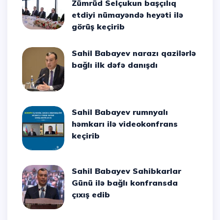
Zümrüd Selçukun başçılıq
etdiyi nümayəndə heyəti ilə
görüş keçirib
Sahil Babayev narazı qazilərlə
bağlı ilk dəfə danışdı
Sahil Babayev rumnyalı
həmkarı ilə videokonfrans
keçirib
Sahil Babayev Sahibkarlar
Günü ilə bağlı konfransda
çıxış edib