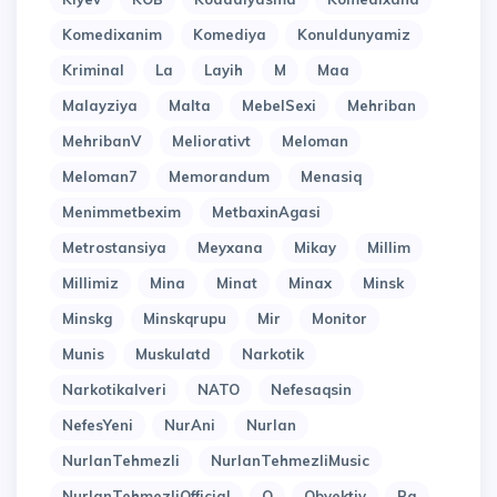
Komedixanim
Komediya
Konuldunyamiz
Kriminal
La
Layih
M
Maa
Malayziya
Malta
MebelSexi
Mehriban
MehribanV
Meliorativt
Meloman
Meloman7
Memorandum
Menasiq
Menimmetbexim
MetbaxinAgasi
Metrostansiya
Meyxana
Mikay
Millim
Millimiz
Mina
Minat
Minax
Minsk
Minskg
Minskqrupu
Mir
Monitor
Munis
Muskulatd
Narkotik
Narkotikalveri
NATO
Nefesaqsin
NefesYeni
NurAni
Nurlan
NurlanTehmezli
NurlanTehmezliMusic
NurlanTehmezliOfficial
O
Obyektiv
Pa