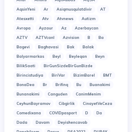
AqsinYeni
Ar
Asiqmusqulatdivir
AT
Atesxetti
Atv
Atvnews
Autizm
Avropa
Ayzaur
Az
Azerbaycan
AZTV
AZTVcanl
Azvision
B
Ba
Bagevi
Baghavasi
Bak
Balak
Balyarmarkas
Beyl
Beyleqan
Beyn
BilikSaati
BirGunSizdeBirGunBizde
Birincistudiya
BiriVar
BizimBarel
BMT
BonaDea
Br
Brifinq
Bu
Buanakimi
Bunanakimi
Canguden
CanimMenim
CeyhunBayramov
Cibgirlik
CinayetVeCeza
Comedixana
COVIDpasport
D
Da
Dada
Davam
Deyishencavab
Donebilsem
Dosye
DSA2022
DUBAY