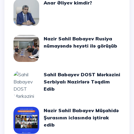
Anar Əliyev kimdir?
Nazir Sahil Babayev Rusiya
nümayəndə heyəti ilə görüşüb
Sahil Babayev DOST Mərkəzini
Serbiyalı Nazirlərə Təqdim
Edib
Nazir Sahil Babayev Müşahidə
Şurasının iclasında iştirak
edib