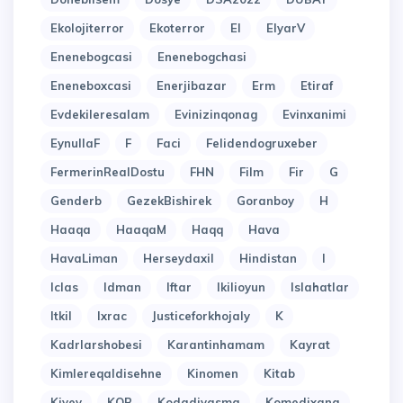
Ekolojiterror
Ekoterror
El
ElyarV
Enenebogcasi
Enenebogchasi
Eneneboxcasi
Enerjibazar
Erm
Etiraf
Evdekileresalam
Evinizinqonag
Evinxanimi
EynullaF
F
Faci
Felidendogruxeber
FermerinRealDostu
FHN
Film
Fir
G
Genderb
GezekBishirek
Goranboy
H
Haaqa
HaaqaM
Haqq
Hava
HavaLiman
Herseydaxil
Hindistan
I
Iclas
Idman
Iftar
Ikilioyun
Islahatlar
Itkil
Ixrac
Justiceforkhojaly
K
Kadrlarshobesi
Karantinhamam
Kayrat
Kimlereqaldisehne
Kinomen
Kitab
Kiyev
KOB
Kodadiyasma
Komedixana