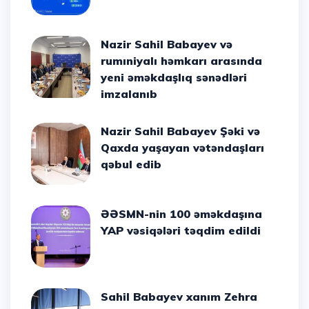
Nazir Sahil Babayev və
rumıniyalı həmkarı arasında
yeni əməkdaşlıq sənədləri
imzalanıb
Nazir Sahil Babayev Şəki və
Qaxda yaşayan vətəndaşları
qəbul edib
ƏƏSMN-nin 100 əməkdaşına
YAP vəsiqələri təqdim edildi
Sahil Babayev xanım Zehra