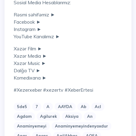
Sosial Media Hesablarımız:
Rəsmi səhifəmiz ►
Facebook ►
Instagram ►
YouTube Kanalımız ►
Xəzər Film ►
Xəzər Media ►
Xəzər Music ►
Dalğa TV ►
Komedixana ►
#xezerxeber #xezertv #XeberErtesi
5de5
7
A
AAYDA
Ab
Acl
Agdam
Agilurek
Aksiya
An
Anaminyemeyi
Anaminyemeyindenyoxdur
Anar
Anons
AqilAbbas
AQSA