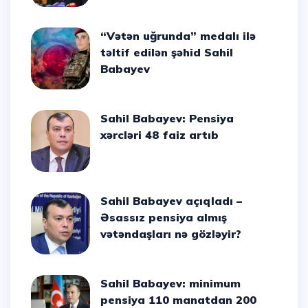
“Vətən uğrunda” medalı ilə
təltif edilən şəhid Sahil
Babayev
Sahil Babayev: Pensiya
xərcləri 48 faiz artıb
Sahil Babayev açıqladı –
Əsassız pensiya almış
vətəndaşları nə gözləyir?
Sahil Babayev: minimum
pensiya 110 manatdan 200