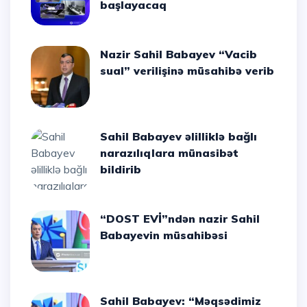
başlayacaq
Nazir Sahil Babayev “Vacib
sual” verilişinə müsahibə verib
Sahil Babayev əlilliklə bağlı
narazılıqlara münasibət
bildirib
“DOST EVİ”ndən nazir Sahil
Babayevin müsahibəsi
Sahil Babayev: “Məqsədimiz