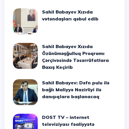
Sahil Babayev Xızıda
vətəndaşları qəbul edib
Sahil Babayev Xızıda
Özünüməşğulluq Proqramı
Çərçivəsində Təsərrüfatlara
Baxış Keçirib
Sahil Babayev: Dəfn pulu ilə
bağlı Maliyyə Nazirliyi ilə
danışıqlara başlanacaq
DOST TV – internet
televiziyası fəaliyyətə