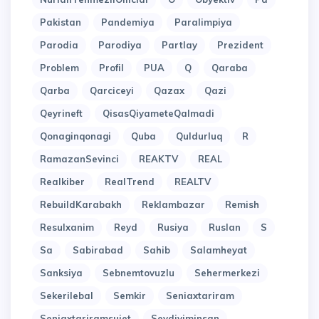
Pakistan
Pandemiya
Paralimpiya
Parodia
Parodiya
Partlay
Prezident
Problem
Profil
PUA
Q
Qaraba
Qarba
Qarciceyi
Qazax
Qazi
Qeyrineft
QisasQiyameteQalmadi
Qonaginqonagi
Quba
Quldurluq
R
RamazanSevinci
REAKTV
REAL
Realkiber
RealTrend
REALTV
RebuildKarabakh
Reklambazar
Remish
Resulxanim
Reyd
Rusiya
Ruslan
S
Sa
Sabirabad
Sahib
Salamheyat
Sanksiya
Sebnemtovuzlu
Sehermerkezi
Sekerilebal
Semkir
Seniaxtariram
Seniaxtariramsujet
Sevdiyiminsan