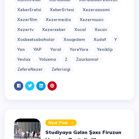
XeberEretsi
XeberErtesi
Xezeraxsami
Xezerfilm
Xezermedia
Xezermusic
Xezertv
Xezerxeber
Xocal
Xocav
Xosbextsabahalar
Xosqedem
Xudaf
Y
Yan
YAP
Yaral
YareYare
Yeniklip
Yevlax
Yoluxma
Z
Zaurkamal
ZefereNezer
Zeferisigi
Next Post
Studiyaya Gələn Şəxs Firuzun