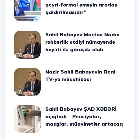
qeyri-formal əməyin aradan
qaldırılmasıdır”
Sahil Babayev Marton Nadın
rəhbərlik etdiyi nümayəndə
heyəti ilə görüşdə olub
Nazir Sahil Babayevin Real
TV-yə müsahibəsi
Sahil Babayev ŞAD XƏBƏRİ
açıqladı – Pensiyalar,
maaşlar, müavinətlər artacaq