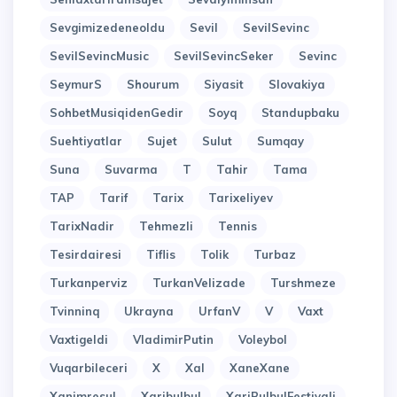
Sevgimizedeneoldu
Sevil
SevilSevinc
SevilSevincMusic
SevilSevincSeker
Sevinc
SeymurS
Shourum
Siyasit
Slovakiya
SohbetMusiqidenGedir
Soyq
Standupbaku
Suehtiyatlar
Sujet
Sulut
Sumqay
Suna
Suvarma
T
Tahir
Tama
TAP
Tarif
Tarix
Tarixeliyev
TarixNadir
Tehmezli
Tennis
Tesirdairesi
Tiflis
Tolik
Turbaz
Turkanperviz
TurkanVelizade
Turshmeze
Tvinninq
Ukrayna
UrfanV
V
Vaxt
Vaxtigeldi
VladimirPutin
Voleybol
Vuqarbileceri
X
Xal
XaneXane
Xanimresul
Xaribulbul
XariBulbulFestivali