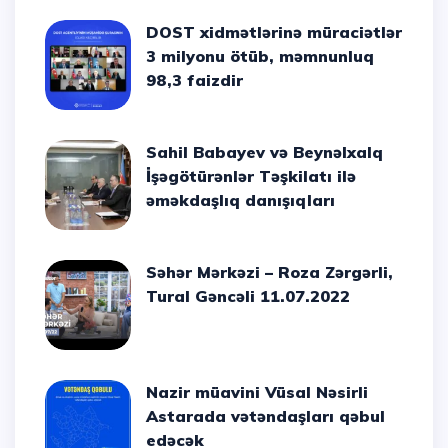
DOST xidmətlərinə müraciətlər
3 milyonu ötüb, məmnunluq
98,3 faizdir
Sahil Babayev və Beynəlxalq
İşəgötürənlər Təşkilatı ilə
əməkdaşlıq danışıqları
Səhər Mərkəzi – Roza Zərgərli,
Tural Gəncəli 11.07.2022
Nazir müavini Vüsal Nəsirli
Astarada vətəndaşları qəbul
edəcək