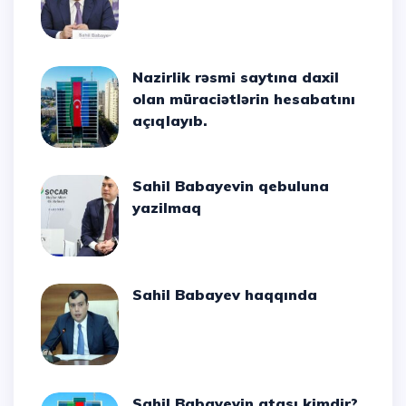
Nazirlik rəsmi saytına daxil
olan müraciətlərin hesabatını
açıqlayıb.
Sahil Babayevin qebuluna
yazilmaq
Sahil Babayev haqqında
Sahil Babayevin atası kimdir?