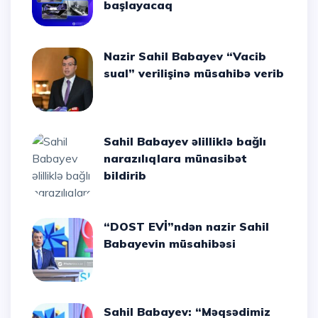
başlayacaq
Nazir Sahil Babayev “Vacib
sual” verilişinə müsahibə verib
Sahil Babayev əlilliklə bağlı
narazılıqlara münasibət
bildirib
“DOST EVİ”ndən nazir Sahil
Babayevin müsahibəsi
Sahil Babayev: “Məqsədimiz