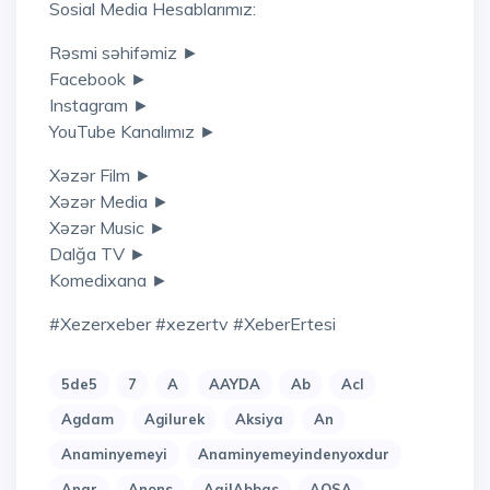
Sosial Media Hesablarımız:
Rəsmi səhifəmiz ►
Facebook ►
Instagram ►
YouTube Kanalımız ►
Xəzər Film ►
Xəzər Media ►
Xəzər Music ►
Dalğa TV ►
Komedixana ►
#xezerxeber #xezertv #XeberErtesi
5de5
7
A
AAYDA
Ab
Acl
Agdam
Agilurek
Aksiya
An
Anaminyemeyi
Anaminyemeyindenyoxdur
Anar
Anons
AqilAbbas
AQSA