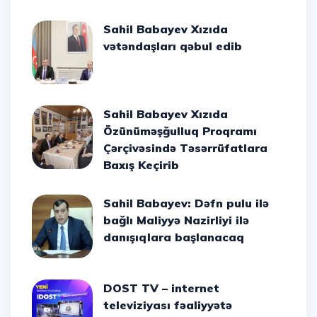
Sahil Babayev Xızıda
vətəndaşları qəbul edib
Sahil Babayev Xızıda
Özünüməşğulluq Proqramı
Çərçivəsində Təsərrüfatlara
Baxış Keçirib
Sahil Babayev: Dəfn pulu ilə
bağlı Maliyyə Nazirliyi ilə
danışıqlara başlanacaq
DOST TV – internet
televiziyası fəaliyyətə