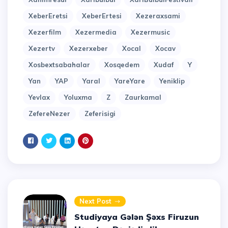
XeberEretsi
XeberErtesi
Xezeraxsami
Xezerfilm
Xezermedia
Xezermusic
Xezertv
Xezerxeber
Xocal
Xocav
Xosbextsabahalar
Xosqedem
Xudaf
Y
Yan
YAP
Yaral
YareYare
Yeniklip
Yevlax
Yoluxma
Z
Zaurkamal
ZefereNezer
Zeferisigi
Next Post
Studiyaya Gələn Şəxs Firuzun