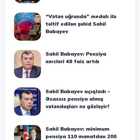
“Vətən uğrunda” medalı ilə
təltif edilən şəhid Sahil
Babayev
Sahil Babayev: Pensiya
xərcləri 48 faiz artıb
Sahil Babayev açıqladı –
Əsassız pensiya almış
vətəndaşları nə gözləyir?
Sahil Babayev: minimum
pensiya 110 manatdan 200