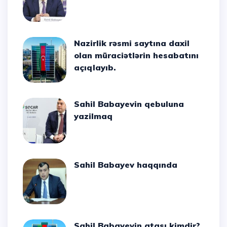
Nazirlik rəsmi saytına daxil
olan müraciətlərin hesabatını
açıqlayıb.
Sahil Babayevin qebuluna
yazilmaq
Sahil Babayev haqqında
Sahil Babayevin atası kimdir?