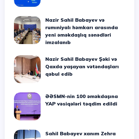
Nazir Sahil Babayev və
rumıniyalı həmkarı arasında
yeni əməkdaşlıq sənədləri
imzalanıb
Nazir Sahil Babayev Şəki və
Qaxda yaşayan vətəndaşları
qəbul edib
ƏƏSMN-nin 100 əməkdaşına
YAP vəsiqələri təqdim edildi
Sahil Babayev xanım Zehra