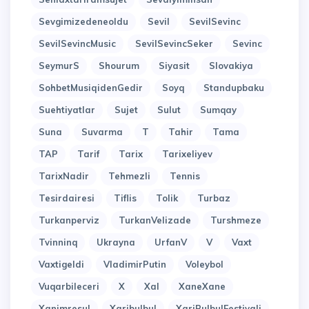
Sevgimizedeneoldu
Sevil
SevilSevinc
SevilSevincMusic
SevilSevincSeker
Sevinc
SeymurS
Shourum
Siyasit
Slovakiya
SohbetMusiqidenGedir
Soyq
Standupbaku
Suehtiyatlar
Sujet
Sulut
Sumqay
Suna
Suvarma
T
Tahir
Tama
TAP
Tarif
Tarix
Tarixeliyev
TarixNadir
Tehmezli
Tennis
Tesirdairesi
Tiflis
Tolik
Turbaz
Turkanperviz
TurkanVelizade
Turshmeze
Tvinninq
Ukrayna
UrfanV
V
Vaxt
Vaxtigeldi
VladimirPutin
Voleybol
Vuqarbileceri
X
Xal
XaneXane
Xanimresul
Xaribulbul
XariBulbulFestivali