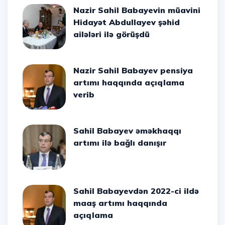
Nazir Sahil Babayevin müavini
Hidayət Abdullayev şəhid
ailələri ilə görüşdü
Nazir Sahil Babayev pensiya
artımı haqqında açıqlama
verib
Sahil Babayev əməkhaqqı
artımı ilə bağlı danışır
Sahil Babayevdən 2022-ci ildə
maaş artımı haqqında
açıqlama