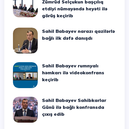
Zümrüd Selçukun başçılıq
etdiyi nümayəndə heyəti ilə
görüş keçirib
Sahil Babayev narazı qazilərlə
bağlı ilk dəfə danışdı
Sahil Babayev rumnyalı
həmkarı ilə videokonfrans
keçirib
Sahil Babayev Sahibkarlar
Günü ilə bağlı konfransda
çıxış edib