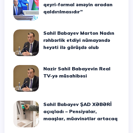
qeyri-formal əməyin aradan
qaldırılmasıdır”
Sahil Babayev Marton Nadın
rəhbərlik etdiyi nümayəndə
heyəti ilə görüşdə olub
Nazir Sahil Babayevin Real
TV-yə müsahibəsi
Sahil Babayev ŞAD XƏBƏRİ
açıqladı – Pensiyalar,
maaşlar, müavinətlər artacaq