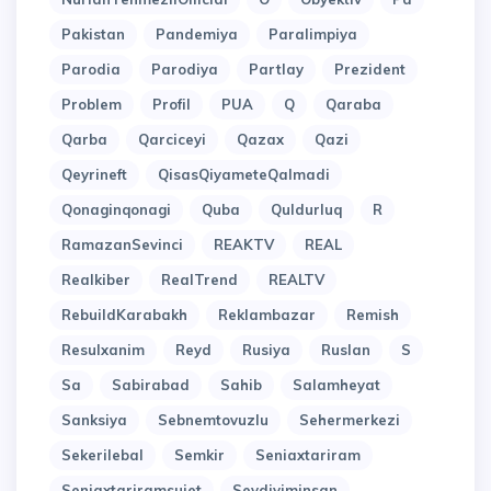
Pakistan
Pandemiya
Paralimpiya
Parodia
Parodiya
Partlay
Prezident
Problem
Profil
PUA
Q
Qaraba
Qarba
Qarciceyi
Qazax
Qazi
Qeyrineft
QisasQiyameteQalmadi
Qonaginqonagi
Quba
Quldurluq
R
RamazanSevinci
REAKTV
REAL
Realkiber
RealTrend
REALTV
RebuildKarabakh
Reklambazar
Remish
Resulxanim
Reyd
Rusiya
Ruslan
S
Sa
Sabirabad
Sahib
Salamheyat
Sanksiya
Sebnemtovuzlu
Sehermerkezi
Sekerilebal
Semkir
Seniaxtariram
Seniaxtariramsujet
Sevdiyiminsan