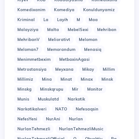
Komedixanim
Komediya
Konuldunyamiz
Kriminal
La
Layih
M
Maa
Malayziya
Malta
MebelSexi
Mehriban
MehribanV
Meliorativt
Meloman
Meloman7
Memorandum
Menasiq
Menimmetbexim
MetbaxinAgasi
Metrostansiya
Meyxana
Mikay
Millim
Millimiz
Mina
Minat
Minax
Minsk
Minskg
Minskqrupu
Mir
Monitor
Munis
Muskulatd
Narkotik
Narkotikalveri
NATO
Nefesaqsin
NefesYeni
NurAni
Nurlan
NurlanTehmezli
NurlanTehmezliMusic
NurlanTehmezliOfficial
O
Obyektiv
Pa