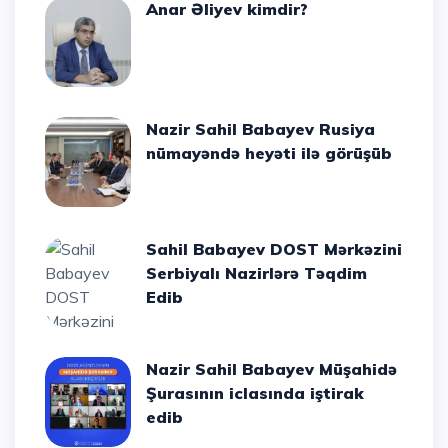
Anar Əliyev kimdir?
Nazir Sahil Babayev Rusiya
nümayəndə heyəti ilə görüşüb
Sahil Babayev DOST Mərkəzini
Serbiyalı Nazirlərə Təqdim
Edib
Nazir Sahil Babayev Müşahidə
Şurasının iclasında iştirak
edib