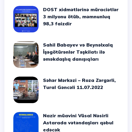
DOST xidmətlərinə müraciətlər
3 milyonu ötüb, məmnunluq
98,3 faizdir
Sahil Babayev və Beynəlxalq
İşəgötürənlər Təşkilatı ilə
əməkdaşlıq danışıqları
Səhər Mərkəzi – Roza Zərgərli,
Tural Gəncəli 11.07.2022
Nazir müavini Vüsal Nəsirli
Astarada vətəndaşları qəbul
edəcək