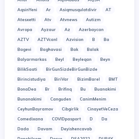
AqsinYeni
Ar
Asiqmusqulatdivir
AT
Atesxetti
Atv
Atvnews
Autizm
Avropa
Ayzaur
Az
Azerbaycan
AZTV
AZTVcanl
Azvision
B
Ba
Bagevi
Baghavasi
Bak
Balak
Balyarmarkas
Beyl
Beyleqan
Beyn
BilikSaati
BirGunSizdeBirGunBizde
Birincistudiya
BiriVar
BizimBarel
BMT
BonaDea
Br
Brifinq
Bu
Buanakimi
Bunanakimi
Canguden
CanimMenim
CeyhunBayramov
Cibgirlik
CinayetVeCeza
Comedixana
COVIDpasport
D
Da
Dada
Davam
Deyishencavab
Donebilsem
Dosye
DSA2022
DUBAY