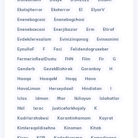
Ekolojiterror
Ekoterror
El
ElyarV
Enenebogcasi
Enenebogchasi
Eneneboxcasi
Enerjibazar
Erm
Etiraf
Evdekileresalam
Evinizinqonag
Evinxanimi
EynullaF
F
Faci
Felidendogruxeber
FermerinRealDostu
FHN
Film
Fir
G
Genderb
GezekBishirek
Goranboy
H
Haaqa
HaaqaM
Haqq
Hava
HavaLiman
Herseydaxil
Hindistan
I
Iclas
Idman
Iftar
Ikilioyun
Islahatlar
Itkil
Ixrac
Justiceforkhojaly
K
Kadrlarshobesi
Karantinhamam
Kayrat
Kimlereqaldisehne
Kinomen
Kitab
Kiyev
KOB
Kodadiyasma
Komedixana